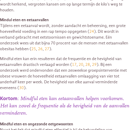
wordt herkend, vergroten kansen om op lange termijn de kilo’s weg te
houden.
Mindul eten en eetaanvallen
Tijdens een eetaanval wordt, zonder aandacht en beheersing, een grote
hoeveelheid voeding in een rap tempo opgegeten (
24
). Dit wordt in
verband gebracht met eetstoornissen en gewichtstoename. Eén
onderzoek wees uit dat bijna 70 procent van de mensen met eetaanvallen
obesitas hebben (
25
,
26
,
27
).
Mindful eten kan erin resulteren dat de frequentie en de hevigheid van
eetaanvallen drastisch verlaagd worden (
17
,
20
,
28
,
29
). Bij een
onderzoek werd ondervonden dat een zesweekse groepsinterventie met
obese vrouwen de hoeveelheid eetaanvallen omlaagging van vier tot
anderhalf keer per week. De hevigheid van elke aanval verminderde
eveneens (
30
).
Kortom
: Mindful eten kan eetaanvallen helpen voorkomen.
Het kan zowel de frequentie als de hevigheid van de aanvallen
verminderen.
Mindful eten en ongezonde eetgewoonten
Naast het feit dat mindful eten effectief is bij de behandeling van