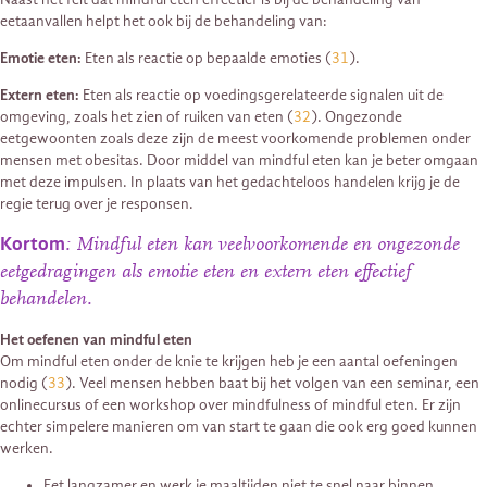
eetaanvallen helpt het ook bij de behandeling van:
Emotie eten:
Eten als reactie op bepaalde emoties (
31
).
Extern eten:
Eten als reactie op voedingsgerelateerde signalen uit de
omgeving, zoals het zien of ruiken van eten (
32
). Ongezonde
eetgewoonten zoals deze zijn de meest voorkomende problemen onder
mensen met obesitas. Door middel van mindful eten kan je beter omgaan
met deze impulsen. In plaats van het gedachteloos handelen krijg je de
regie terug over je responsen.
Kortom
: Mindful eten kan veelvoorkomende en ongezonde
eetgedragingen als emotie eten en extern eten effectief
behandelen.
Het oefenen van mindful eten
Om mindful eten onder de knie te krijgen heb je een aantal oefeningen
nodig (
33
). Veel mensen hebben baat bij het volgen van een seminar, een
onlinecursus of een workshop over mindfulness of mindful eten. Er zijn
echter simpelere manieren om van start te gaan die ook erg goed kunnen
werken.
Eet langzamer en werk je maaltijden niet te snel naar binnen.