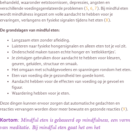
behandeld, waaronder eetstoornissen, depressies, angsten en
verschillende voedingsgerelateerde problemen (
5
,
6
,
7
). Bij mindful eten
wordt mindfulness ingezet om volle aandacht te hebben voor je
ervaringen, verlangens en fysieke signalen tijdens het eten (
8
).
De grondslagen van mindful eten:
Langzaam eten zonder afleiding.
Luisteren naar fysieke hongersignalen en alleen eten tot je vol zit.
Onderscheid maken tussen echte honger en ‘eetlokkertjes’.
Je zintuigen gebruiken door aandacht te hebben voor kleuren,
geuren, geluiden, structuur en smaak.
Het omgaan met schuldgevoelens en spanningen rondom het eten.
Eten van voeding die je gezondheid ten goede komt.
Aandacht hebben voor de effecten van voeding op je gevoel en
figuur.
Waardering hebben voor je eten.
Deze dingen kunnen ervoor zorgen dat automatische gedachten en
reacties vervangen worden door meer bewuste en gezonde reacties (
9
).
Kortom
: Mindful eten is gebaseerd op mindfulness, een vorm
van meditatie. Bij mindful eten gaat het om het