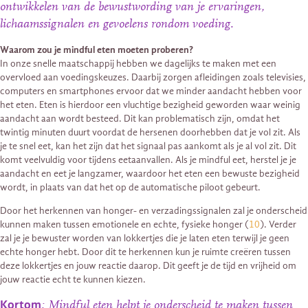
ontwikkelen van de bewustwording van je ervaringen,
lichaamssignalen en gevoelens rondom voeding.
Waarom zou je mindful eten moeten proberen?
In onze snelle maatschappij hebben we dagelijks te maken met een
overvloed aan voedingskeuzes. Daarbij zorgen afleidingen zoals televisies,
computers en smartphones ervoor dat we minder aandacht hebben voor
het eten. Eten is hierdoor een vluchtige bezigheid geworden waar weinig
aandacht aan wordt besteed. Dit kan problematisch zijn, omdat het
twintig minuten duurt voordat de hersenen doorhebben dat je vol zit. Als
je te snel eet, kan het zijn dat het signaal pas aankomt als je al vol zit. Dit
komt veelvuldig voor tijdens eetaanvallen. Als je mindful eet, herstel je je
aandacht en eet je langzamer, waardoor het eten een bewuste bezigheid
wordt, in plaats van dat het op de automatische piloot gebeurt.
Door het herkennen van honger- en verzadingssignalen zal je onderscheid
kunnen maken tussen emotionele en echte, fysieke honger (
10
). Verder
zal je je bewuster worden van lokkertjes die je laten eten terwijl je geen
echte honger hebt. Door dit te herkennen kun je ruimte creëren tussen
deze lokkertjes en jouw reactie daarop. Dit geeft je de tijd en vrijheid om
jouw reactie echt te kunnen kiezen.
Kortom
: Mindful eten helpt je onderscheid te maken tussen