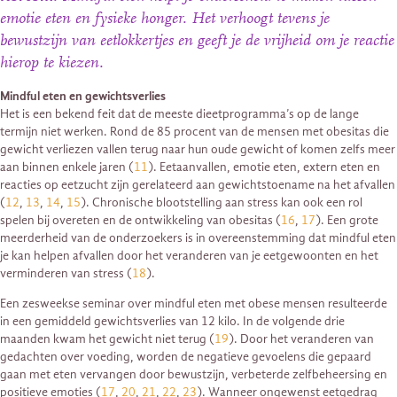
emotie eten en fysieke honger. Het verhoogt tevens je
bewustzijn van eetlokkertjes en geeft je de vrijheid om je reactie
hierop te kiezen.
Mindful eten en gewichtsverlies
Het is een bekend feit dat de meeste dieetprogramma’s op de lange
termijn niet werken. Rond de 85 procent van de mensen met obesitas die
gewicht verliezen vallen terug naar hun oude gewicht of komen zelfs meer
aan binnen enkele jaren (
11
). Eetaanvallen, emotie eten, extern eten en
reacties op eetzucht zijn gerelateerd aan gewichtstoename na het afvallen
(
12
,
13
,
14
,
15
). Chronische blootstelling aan stress kan ook een rol
spelen bij overeten en de ontwikkeling van obesitas (
16
,
17
). Een grote
meerderheid van de onderzoekers is in overeenstemming dat mindful eten
je kan helpen afvallen door het veranderen van je eetgewoonten en het
verminderen van stress (
18
).
Een zesweekse seminar over mindful eten met obese mensen resulteerde
in een gemiddeld gewichtsverlies van 12 kilo. In de volgende drie
maanden kwam het gewicht niet terug (
19
). Door het veranderen van
gedachten over voeding, worden de negatieve gevoelens die gepaard
gaan met eten vervangen door bewustzijn, verbeterde zelfbeheersing en
positieve emoties (
17
,
20
,
21
,
22
,
23
). Wanneer ongewenst eetgedrag