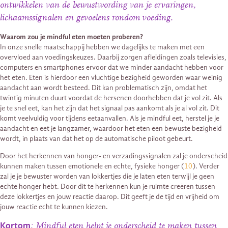
ontwikkelen van de bewustwording van je ervaringen,
lichaamssignalen en gevoelens rondom voeding.
Waarom zou je mindful eten moeten proberen?
In onze snelle maatschappij hebben we dagelijks te maken met een
overvloed aan voedingskeuzes. Daarbij zorgen afleidingen zoals televisies,
computers en smartphones ervoor dat we minder aandacht hebben voor
het eten. Eten is hierdoor een vluchtige bezigheid geworden waar weinig
aandacht aan wordt besteed. Dit kan problematisch zijn, omdat het
twintig minuten duurt voordat de hersenen doorhebben dat je vol zit. Als
je te snel eet, kan het zijn dat het signaal pas aankomt als je al vol zit. Dit
komt veelvuldig voor tijdens eetaanvallen. Als je mindful eet, herstel je je
aandacht en eet je langzamer, waardoor het eten een bewuste bezigheid
wordt, in plaats van dat het op de automatische piloot gebeurt.
Door het herkennen van honger- en verzadingssignalen zal je onderscheid
kunnen maken tussen emotionele en echte, fysieke honger (
10
). Verder
zal je je bewuster worden van lokkertjes die je laten eten terwijl je geen
echte honger hebt. Door dit te herkennen kun je ruimte creëren tussen
deze lokkertjes en jouw reactie daarop. Dit geeft je de tijd en vrijheid om
jouw reactie echt te kunnen kiezen.
Kortom
: Mindful eten helpt je onderscheid te maken tussen