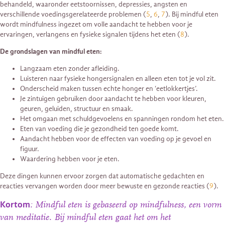
behandeld, waaronder eetstoornissen, depressies, angsten en
verschillende voedingsgerelateerde problemen (
5
,
6
,
7
). Bij mindful eten
wordt mindfulness ingezet om volle aandacht te hebben voor je
ervaringen, verlangens en fysieke signalen tijdens het eten (
8
).
De grondslagen van mindful eten:
Langzaam eten zonder afleiding.
Luisteren naar fysieke hongersignalen en alleen eten tot je vol zit.
Onderscheid maken tussen echte honger en ‘eetlokkertjes’.
Je zintuigen gebruiken door aandacht te hebben voor kleuren,
geuren, geluiden, structuur en smaak.
Het omgaan met schuldgevoelens en spanningen rondom het eten.
Eten van voeding die je gezondheid ten goede komt.
Aandacht hebben voor de effecten van voeding op je gevoel en
figuur.
Waardering hebben voor je eten.
Deze dingen kunnen ervoor zorgen dat automatische gedachten en
reacties vervangen worden door meer bewuste en gezonde reacties (
9
).
Kortom
: Mindful eten is gebaseerd op mindfulness, een vorm
van meditatie. Bij mindful eten gaat het om het