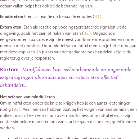
eetaanvallen helpt het ook bij de behandeling van:
Emotie eten:
Eten als reactie op bepaalde emoties (
31
).
Extern eten:
Eten als reactie op voedingsgerelateerde signalen uit de
omgeving, zoals het zien of ruiken van eten (
32
). Ongezonde
eetgewoonten zoals deze zijn de meest voorkomende problemen onder
mensen met obesitas. Door middel van mindful eten kan je beter omgaan
met deze impulsen. In plaats van het gedachteloos handelen krijg je de
regie terug over je responsen.
Kortom
: Mindful eten kan veelvoorkomende en ongezonde
eetgedragingen als emotie eten en extern eten effectief
behandelen.
Het oefenen van mindful eten
Om mindful eten onder de knie te krijgen heb je een aantal oefeningen
nodig (
33
). Veel mensen hebben baat bij het volgen van een seminar, een
onlinecursus of een workshop over mindfulness of mindful eten. Er zijn
echter simpelere manieren om van start te gaan die ook erg goed kunnen
werken.
Eet langzamer en werk je maaltijden niet te snel naar binnen.