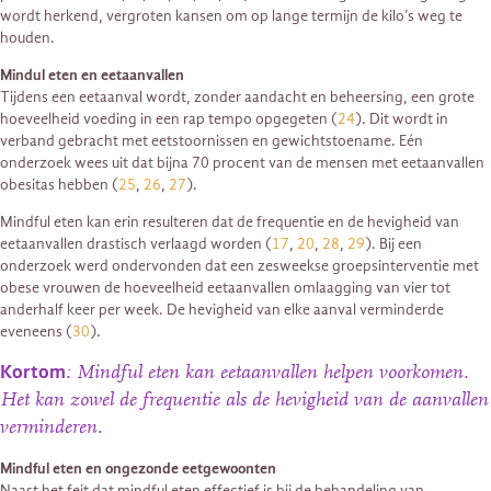
wordt herkend, vergroten kansen om op lange termijn de kilo’s weg te
houden.
Mindul eten en eetaanvallen
Tijdens een eetaanval wordt, zonder aandacht en beheersing, een grote
hoeveelheid voeding in een rap tempo opgegeten (
24
). Dit wordt in
verband gebracht met eetstoornissen en gewichtstoename. Eén
onderzoek wees uit dat bijna 70 procent van de mensen met eetaanvallen
obesitas hebben (
25
,
26
,
27
).
Mindful eten kan erin resulteren dat de frequentie en de hevigheid van
eetaanvallen drastisch verlaagd worden (
17
,
20
,
28
,
29
). Bij een
onderzoek werd ondervonden dat een zesweekse groepsinterventie met
obese vrouwen de hoeveelheid eetaanvallen omlaagging van vier tot
anderhalf keer per week. De hevigheid van elke aanval verminderde
eveneens (
30
).
Kortom
: Mindful eten kan eetaanvallen helpen voorkomen.
Het kan zowel de frequentie als de hevigheid van de aanvallen
verminderen.
Mindful eten en ongezonde eetgewoonten
Naast het feit dat mindful eten effectief is bij de behandeling van