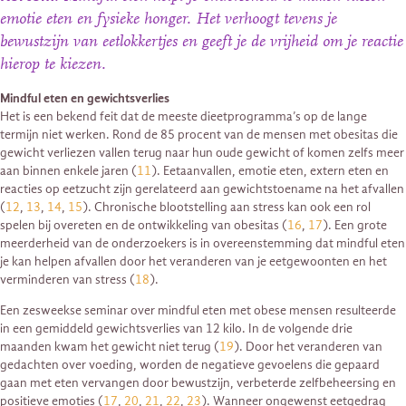
emotie eten en fysieke honger. Het verhoogt tevens je
bewustzijn van eetlokkertjes en geeft je de vrijheid om je reactie
hierop te kiezen.
Mindful eten en gewichtsverlies
Het is een bekend feit dat de meeste dieetprogramma’s op de lange
termijn niet werken. Rond de 85 procent van de mensen met obesitas die
gewicht verliezen vallen terug naar hun oude gewicht of komen zelfs meer
aan binnen enkele jaren (
11
). Eetaanvallen, emotie eten, extern eten en
reacties op eetzucht zijn gerelateerd aan gewichtstoename na het afvallen
(
12
,
13
,
14
,
15
). Chronische blootstelling aan stress kan ook een rol
spelen bij overeten en de ontwikkeling van obesitas (
16
,
17
). Een grote
meerderheid van de onderzoekers is in overeenstemming dat mindful eten
je kan helpen afvallen door het veranderen van je eetgewoonten en het
verminderen van stress (
18
).
Een zesweekse seminar over mindful eten met obese mensen resulteerde
in een gemiddeld gewichtsverlies van 12 kilo. In de volgende drie
maanden kwam het gewicht niet terug (
19
). Door het veranderen van
gedachten over voeding, worden de negatieve gevoelens die gepaard
gaan met eten vervangen door bewustzijn, verbeterde zelfbeheersing en
positieve emoties (
17
,
20
,
21
,
22
,
23
). Wanneer ongewenst eetgedrag