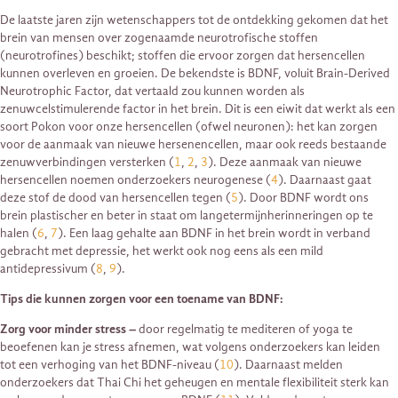
De laatste jaren zijn wetenschappers tot de ontdekking gekomen dat het
brein van mensen over zogenaamde neurotrofische stoffen
(neurotrofines) beschikt; stoffen die ervoor zorgen dat hersencellen
kunnen overleven en groeien. De bekendste is BDNF, voluit Brain-Derived
Neurotrophic Factor, dat vertaald zou kunnen worden als
zenuwcelstimulerende factor in het brein. Dit is een eiwit dat werkt als een
soort Pokon voor onze hersencellen (ofwel neuronen): het kan zorgen
voor de aanmaak van nieuwe hersenencellen, maar ook reeds bestaande
zenuwverbindingen versterken (
1
,
2
,
3
). Deze aanmaak van nieuwe
hersencellen noemen onderzoekers neurogenese (
4
). Daarnaast gaat
deze stof de dood van hersencellen tegen (
5
). Door BDNF wordt ons
brein plastischer en beter in staat om langetermijnherinneringen op te
halen (
6
,
7
). Een laag gehalte aan BDNF in het brein wordt in verband
gebracht met depressie, het werkt ook nog eens als een mild
antidepressivum (
8
,
9
).
Tips die kunnen zorgen voor een toename van BDNF:
Zorg voor minder stress –
door regelmatig te mediteren of yoga te
beoefenen kan je stress afnemen, wat volgens onderzoekers kan leiden
tot een verhoging van het BDNF-niveau (
10
). Daarnaast melden
onderzoekers dat Thai Chi het geheugen en mentale flexibiliteit sterk kan