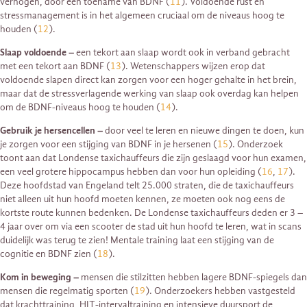
verhogen, door een toename van BDNF (
11
). Voldoende rust en
stressmanagement is in het algemeen cruciaal om de niveaus hoog te
houden (
12
).
Slaap voldoende –
een tekort aan slaap wordt ook in verband gebracht
met een tekort aan BDNF (
13
). Wetenschappers wijzen erop dat
voldoende slapen direct kan zorgen voor een hoger gehalte in het brein,
maar dat de stressverlagende werking van slaap ook overdag kan helpen
om de BDNF-niveaus hoog te houden (
14
).
Gebruik je hersencellen –
door veel te leren en nieuwe dingen te doen, kun
je zorgen voor een stijging van BDNF in je hersenen (
15
). Onderzoek
toont aan dat Londense taxichauffeurs die zijn geslaagd voor hun examen,
een veel grotere hippocampus hebben dan voor hun opleiding (
16
,
17
).
Deze hoofdstad van Engeland telt 25.000 straten, die de taxichauffeurs
niet alleen uit hun hoofd moeten kennen, ze moeten ook nog eens de
kortste route kunnen bedenken. De Londense taxichauffeurs deden er 3 –
4 jaar over om via een scooter de stad uit hun hoofd te leren, wat in scans
duidelijk was terug te zien! Mentale training laat een stijging van de
cognitie en BDNF zien (
18
).
Kom in beweging –
mensen die stilzitten hebben lagere BDNF-spiegels dan
mensen die regelmatig sporten (
19
). Onderzoekers hebben vastgesteld
dat krachttraining, HIT-intervaltraining en intensieve duursport de