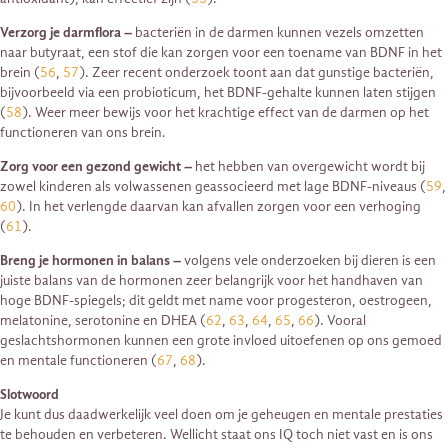
Verzorg je darmflora –
bacteriën in de darmen kunnen vezels omzetten
naar butyraat, een stof die kan zorgen voor een toename van BDNF in het
brein (
56
,
57
). Zeer recent onderzoek toont aan dat gunstige bacteriën,
bijvoorbeeld via een probioticum, het BDNF-gehalte kunnen laten stijgen
(
58
). Weer meer bewijs voor het krachtige effect van de darmen op het
functioneren van ons brein.
Zorg voor een gezond gewicht –
het hebben van overgewicht wordt bij
zowel kinderen als volwassenen geassocieerd met lage BDNF-niveaus (
59
,
60
). In het verlengde daarvan kan afvallen zorgen voor een verhoging
(
61
).
Breng je hormonen in balans –
volgens vele onderzoeken bij dieren is een
juiste balans van de hormonen zeer belangrijk voor het handhaven van
hoge BDNF-spiegels; dit geldt met name voor progesteron, oestrogeen,
melatonine, serotonine en DHEA (
62
,
63
,
64
,
65
,
66
). Vooral
geslachtshormonen kunnen een grote invloed uitoefenen op ons gemoed
en mentale functioneren (
67
,
68
).
Slotwoord
Je kunt dus daadwerkelijk veel doen om je geheugen en mentale prestaties
te behouden en verbeteren. Wellicht staat ons IQ toch niet vast en is ons