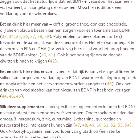
zeggen ook dat het natuurlijk is dat het BDNF-niveau door het jaar heen
wat varieert, al naar gelang de seizoenen. Misschien is dit ook een
verklaring voor de winterblues.
Eet en drink hier meer van –
koffie, groene thee, donkere chocolade,
olijfolie en blauwe bessen kunnen zorgen voor een toename aan BDNF
(
33
,
34
,
35
,
36
,
37
,
38
,
39
). Polyfenolen (actieve plantenstoffen)
bevorderen de aanmaak van deze neurotrofine. Het eten van omega 3 in
de vorm van EPA en DHA (bv. vette vis) is cruciaal voor het hoog houden
van de BDNF-spiegel (
40
,
41
). Ook is het belangrijk om voldoende
eiwitten binnen te krijgen (
42
).
Eet en drink hier minder van –
voedsel dat rijk is aan vet en geraffineerde
suiker kan zorgen voor verlaging van BDNF, waarmee de hippocampus, de
neuroplasticiteit en het leervermogen worden aangetast (
43
). Ook het
drinken van veel alcohol kan het niveau aan BDNF in het brein verlagen
(
44
,
45
,
46
).
Slik deze supplementen –
ook specifieke supplementen kunnen het BDNF-
niveau ondersteunen en soms zelfs verhogen. Onderzoekers melden dat
omega 3, magnesium, zink, curcumine, L-theanine, quercetine en
resveratrol heel interessant kunnen zijn (
47
,
48
,
49
,
50
,
51
,
52
,
53
,
54
).
Ook N-Acetyl-Cysteïne, een voorloper van glutathion (een sterke
antioxidant), kan effectief zijn (
55
).