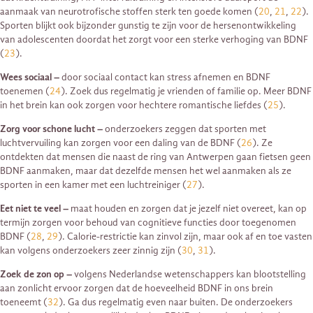
aanmaak van neurotrofische stoffen sterk ten goede komen (
20
,
21
,
22
).
Sporten blijkt ook bijzonder gunstig te zijn voor de hersenontwikkeling
van adolescenten doordat het zorgt voor een sterke verhoging van BDNF
(
23
).
Wees sociaal –
door sociaal contact kan stress afnemen en BDNF
toenemen (
24
). Zoek dus regelmatig je vrienden of familie op. Meer BDNF
in het brein kan ook zorgen voor hechtere romantische liefdes (
25
).
Zorg voor schone lucht –
onderzoekers zeggen dat sporten met
luchtvervuiling kan zorgen voor een daling van de BDNF (
26
). Ze
ontdekten dat mensen die naast de ring van Antwerpen gaan fietsen geen
BDNF aanmaken, maar dat dezelfde mensen het wel aanmaken als ze
sporten in een kamer met een luchtreiniger (
27
).
Eet niet te veel –
maat houden en zorgen dat je jezelf niet overeet, kan op
termijn zorgen voor behoud van cognitieve functies door toegenomen
BDNF (
28
,
29
). Calorie-restrictie kan zinvol zijn, maar ook af en toe vasten
kan volgens onderzoekers zeer zinnig zijn (
30
,
31
).
Zoek de zon op –
volgens Nederlandse wetenschappers kan blootstelling
aan zonlicht ervoor zorgen dat de hoeveelheid BDNF in ons brein
toeneemt (
32
). Ga dus regelmatig even naar buiten. De onderzoekers