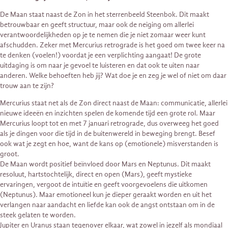
De Maan staat naast de Zon in het sterrenbeeld Steenbok. Dit maakt
betrouwbaar en geeft structuur, maar ook de neiging om allerlei
verantwoordelijkheden op je te nemen die je niet zomaar weer kunt
afschudden. Zeker met Mercurius retrograde is het goed om twee keer na
te denken (voelen!) voordat je een verplichting aangaat! De grote
uitdaging is om naar je gevoel te luisteren en dat ook te uiten naar
anderen. Welke behoeften heb jij? Wat doe je en zeg je wel of niet om daar
trouw aan te zijn?
Mercurius staat net als de Zon direct naast de Maan: communicatie, allerlei
nieuwe ideeën en inzichten spelen de komende tijd een grote rol. Maar
Mercurius loopt tot en met 7 januari retrograde, dus overweeg het goed
als je dingen voor die tijd in de buitenwereld in beweging brengt. Besef
ook wat je zegt en hoe, want de kans op (emotionele) misverstanden is
groot.
De Maan wordt positief beïnvloed door Mars en Neptunus. Dit maakt
resoluut, hartstochtelijk, direct en open (Mars), geeft mystieke
ervaringen, vergoot de intuïtie en geeft voorgevoelens die uitkomen
(Neptunus). Maar emotioneel kun je dieper geraakt worden en uit het
verlangen naar aandacht en liefde kan ook de angst ontstaan om in de
steek gelaten te worden.
Jupiter en Uranus staan tegenover elkaar, wat zowel in jezelf als mondiaal