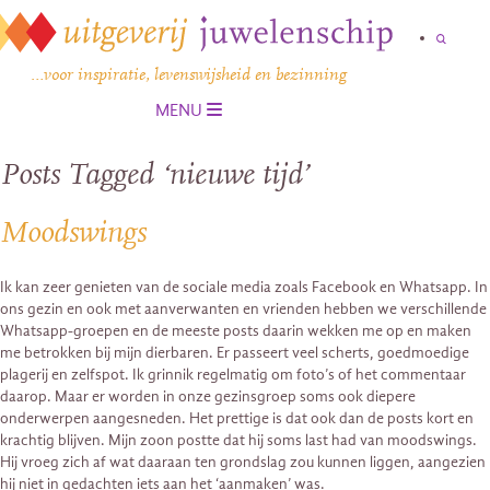
…voor inspiratie, levenswijsheid en bezinning
MENU
Posts Tagged ‘nieuwe tijd’
Moodswings
Ik kan zeer genieten van de sociale media zoals Facebook en Whatsapp. In
ons gezin en ook met aanverwanten en vrienden hebben we verschillende
Whatsapp-groepen en de meeste posts daarin wekken me op en maken
me betrokken bij mijn dierbaren. Er passeert veel scherts, goedmoedige
plagerij en zelfspot. Ik grinnik regelmatig om foto’s of het commentaar
daarop. Maar er worden in onze gezinsgroep soms ook diepere
onderwerpen aangesneden. Het prettige is dat ook dan de posts kort en
krachtig blijven. Mijn zoon postte dat hij soms last had van moodswings.
Hij vroeg zich af wat daaraan ten grondslag zou kunnen liggen, aangezien
hij niet in gedachten iets aan het ‘aanmaken’ was.