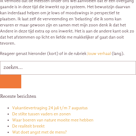
Ik vermoed dat de meesten onder ons wel aanvoelen dat er een overgang
gaande is in deze tijd die inwerkt op je systeem. Het bewustzijn daarvan
kan inderdaad helpen om je lows of moodswings in perspectief te
plaatsen. Ik laat zelf de vervreemding en ‘belasting’ die ik soms kan
ervaren er maar gewoon zijn en samen met mijn zoon denk ik dat het
Andere in deze tijd extra op ons inwerkt. Het is aan de andere kant ook zo
dat het afstemmen op licht en liefde me makkelijker af gaat dan ooit
tevoren.
Reageer gerust hieronder (kort) of in de rubriek
Jouw verhaal
(lang).
Recente berichten
Vakantievertraging 24 juli t/m 7 augustus
De stilte tussen vaders en zonen
Waar boeren van nature moeite mee hebben
De realiteit breekt
Wat doet angst met de mens?