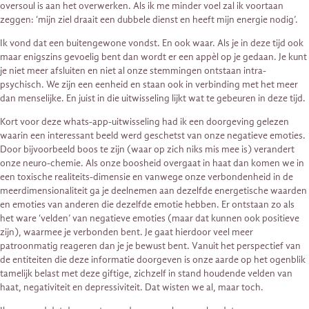
oversoul is aan het overwerken. Als ik me minder voel zal ik voortaan
zeggen: ‘mijn ziel draait een dubbele dienst en heeft mijn energie nodig’.
Ik vond dat een buitengewone vondst. En ook waar. Als je in deze tijd ook
maar enigszins gevoelig bent dan wordt er een appèl op je gedaan. Je kunt
je niet meer afsluiten en niet al onze stemmingen ontstaan intra-
psychisch. We zijn een eenheid en staan ook in verbinding met het meer
dan menselijke. En juist in die uitwisseling lijkt wat te gebeuren in deze tijd.
Kort voor deze whats-app-uitwisseling had ik een doorgeving gelezen
waarin een interessant beeld werd geschetst van onze negatieve emoties.
Door bijvoorbeeld boos te zijn (waar op zich niks mis mee is) verandert
onze neuro-chemie. Als onze boosheid overgaat in haat dan komen we in
een toxische realiteits-dimensie en vanwege onze verbondenheid in de
meerdimensionaliteit ga je deelnemen aan dezelfde energetische waarden
en emoties van anderen die dezelfde emotie hebben. Er ontstaan zo als
het ware ‘velden’ van negatieve emoties (maar dat kunnen ook positieve
zijn), waarmee je verbonden bent. Je gaat hierdoor veel meer
patroonmatig reageren dan je je bewust bent. Vanuit het perspectief van
de entiteiten die deze informatie doorgeven is onze aarde op het ogenblik
tamelijk belast met deze giftige, zichzelf in stand houdende velden van
haat, negativiteit en depressiviteit. Dat wisten we al, maar toch.