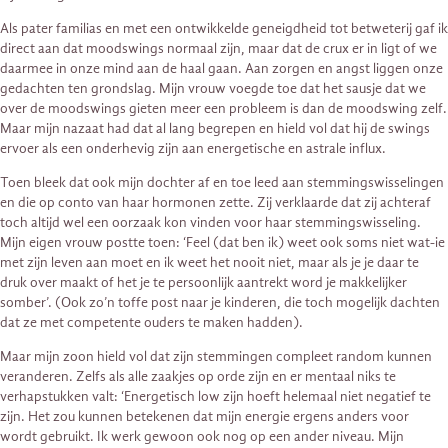
Als pater familias en met een ontwikkelde geneigdheid tot betweterij gaf ik
direct aan dat moodswings normaal zijn, maar dat de crux er in ligt of we
daarmee in onze mind aan de haal gaan. Aan zorgen en angst liggen onze
gedachten ten grondslag. Mijn vrouw voegde toe dat het sausje dat we
over de moodswings gieten meer een probleem is dan de moodswing zelf.
Maar mijn nazaat had dat al lang begrepen en hield vol dat hij de swings
ervoer als een onderhevig zijn aan energetische en astrale influx.
Toen bleek dat ook mijn dochter af en toe leed aan stemmingswisselingen
en die op conto van haar hormonen zette. Zij verklaarde dat zij achteraf
toch altijd wel een oorzaak kon vinden voor haar stemmingswisseling.
Mijn eigen vrouw postte toen: ‘Feel (dat ben ik) weet ook soms niet wat-ie
met zijn leven aan moet en ik weet het nooit niet, maar als je je daar te
druk over maakt of het je te persoonlijk aantrekt word je makkelijker
somber’. (Ook zo’n toffe post naar je kinderen, die toch mogelijk dachten
dat ze met competente ouders te maken hadden).
Maar mijn zoon hield vol dat zijn stemmingen compleet random kunnen
veranderen. Zelfs als alle zaakjes op orde zijn en er mentaal niks te
verhapstukken valt: ‘Energetisch low zijn hoeft helemaal niet negatief te
zijn. Het zou kunnen betekenen dat mijn energie ergens anders voor
wordt gebruikt. Ik werk gewoon ook nog op een ander niveau. Mijn