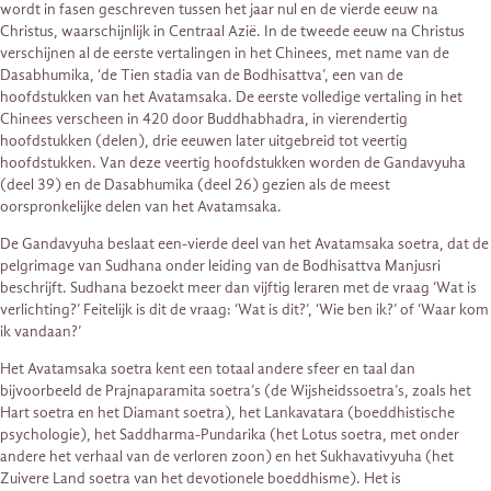
wordt in fasen geschreven tussen het jaar nul en de vierde eeuw na
Christus, waarschijnlijk in Centraal Azië. In de tweede eeuw na Christus
verschijnen al de eerste vertalingen in het Chinees, met name van de
Dasabhumika, ‘de Tien stadia van de Bodhisattva’, een van de
hoofdstukken van het Avatamsaka. De eerste volledige vertaling in het
Chinees verscheen in 420 door Buddhabhadra, in vierendertig
hoofdstukken (delen), drie eeuwen later uitgebreid tot veertig
hoofdstukken. Van deze veertig hoofdstukken worden de Gandavyuha
(deel 39) en de Dasabhumika (deel 26) gezien als de meest
oorspronkelijke delen van het Avatamsaka.
De Gandavyuha beslaat een-vierde deel van het Avatamsaka soetra, dat de
pelgrimage van Sudhana onder leiding van de Bodhisattva Manjusri
beschrijft. Sudhana bezoekt meer dan vijftig leraren met de vraag ‘Wat is
verlichting?’ Feitelijk is dit de vraag: ‘Wat is dit?’, ‘Wie ben ik?’ of ‘Waar kom
ik vandaan?’
Het Avatamsaka soetra kent een totaal andere sfeer en taal dan
bijvoorbeeld de Prajnaparamita soetra’s (de Wijsheidssoetra’s, zoals het
Hart soetra en het Diamant soetra), het Lankavatara (boeddhistische
psychologie), het Saddharma-Pundarika (het Lotus soetra, met onder
andere het verhaal van de verloren zoon) en het Sukhavativyuha (het
Zuivere Land soetra van het devotionele boeddhisme). Het is