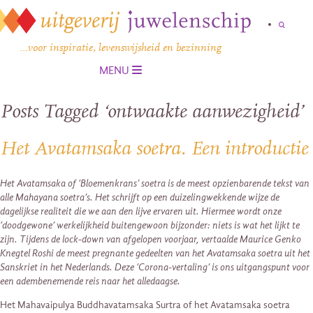
…voor inspiratie, levenswijsheid en bezinning
MENU
Posts Tagged ‘ontwaakte aanwezigheid’
Het Avatamsaka soetra. Een introductie
Het Avatamsaka of ‘Bloemenkrans’ soetra is de meest opzienbarende tekst van
alle Mahayana soetra’s. Het schrijft op een duizelingwekkende wijze de
dagelijkse realiteit die we aan den lijve ervaren uit. Hiermee wordt onze
‘doodgewone’ werkelijkheid buitengewoon bijzonder: niets is wat het lijkt te
zijn. Tijdens de lock-down van afgelopen voorjaar, vertaalde Maurice Genko
Knegtel Roshi de meest pregnante gedeelten van het Avatamsaka soetra uit het
Sanskriet in het Nederlands. Deze ‘Corona-vertaling’ is ons uitgangspunt voor
een adembenemende reis naar het alledaagse.
Het Mahavaipulya Buddhavatamsaka Surtra of het Avatamsaka soetra