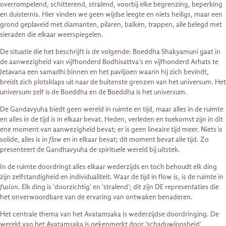
overrompelend, schitterend, stralend, voorbij elke begrenzing, beperking
en duisternis. Hier vinden we geen wijdse leegte en niets heiligs, maar een
grond geplaveid met diamanten, pilaren, balken, trappen, alle belegd met
sieraden die elkaar weerspiegelen.
De situatie die het beschrijft is de volgende: Boeddha Shakyamuni gaat in
de aanwezigheid van vijfhonderd Bodhisattva’s en vijfhonderd Arhats te
Jetavana een samadhi binnen en het paviljoen waarin hij zich bevindt,
breidt zich plotsklaps uit naar de buitenste grenzen van het universum. Het
universum zelf is de Boeddha en de Boeddha is het universum.
De Gandavyuha biedt geen wereld in ruimte en tijd, maar alles in de ruimte
en alles in de tijd is in elkaar bevat. Heden, verleden en toekomst zijn in dit
ene moment van aanwezigheid bevat; er is geen lineaire tijd meer. Niets is
solide, alles is in
flow
en in elkaar bevat; dit moment bevat alle tijd. Zo
presenteert de Gandhavyuha de spirituele wereld bij uitstek.
In de ruimte doordringt alles elkaar wederzijds en toch behoudt elk ding
zijn zelfstandigheid en individualiteit. Waar de tijd in flow is, is de ruimte in
fusion
. Elk ding is ‘doorzichtig’ en ‘stralend’; dit zijn DE representaties die
het onverwoordbare van de ervaring van ontwaken benaderen.
Het centrale thema van het Avatamsaka is wederzijdse doordringing. De
wereld van het Avatamsaka is gekenmerkt door ‘schaduwloosheid’