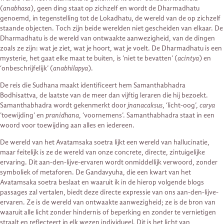
(
anabhasa
), geen ding staat op zichzelf en wordt de Dharmadhatu
genoemd, in tegenstelling tot de Lokadhatu, de wereld van de op zichzelf
staande objecten. Toch zijn beide werelden niet gescheiden van elkaar. De
Dharmadhatu is de wereld van ontwaakte aanwezigheid, van de dingen
zoals ze zijn: wat je ziet, wat je hoort, wat je voelt. De Dharmadhatu is een
mysterie, het gaat elke maat te buiten, is ‘niet te bevatten’ (
acintya
) en
‘onbeschrijfelijk’ (
anabhilapya
).
De reis die Sudhana maakt identificeert hem Samanthabhadra
Bodhisattva, de laatste van de meer dan vijftig leraren die hij bezoekt.
Samanthabhadra wordt gekenmerkt door
jnanacaksus
, ‘licht-oog’,
carya
’toewijding’ en
pranidhana
, ‘voornemens’. Samanthabhadra staat in een
woord voor toewijding aan alles en iedereen.
De wereld van het Avatamsaka soetra lijkt een wereld van hallucinatie,
maar feitelijk is ze de wereld van onze concrete, directe, zintuigelijke
ervaring. Dit aan-den-lijve-ervaren wordt onmiddellijk verwoord, zonder
symboliek of metaforen. De Gandavyuha, die een kwart van het
Avatamsaka soetra beslaat en waaruit ik in de hierop volgende blogs
passages zal vertalen, biedt deze directe expressie van ons aan-den-lijve-
ervaren. Ze is de wereld van ontwaakte aanwezigheid; ze is de bron van
waaruit alle licht zonder hindernis of beperking en zonder te vernietigen
straalt en reflecteert in elk wezen individueel. Dit is het licht van