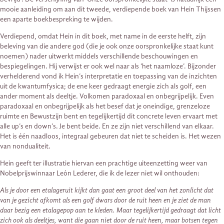
mooie aanleiding om aan dit tweede, verdiepende boek van Hein Thijssen
een aparte boekbespreking te wijden.
Verdiepend, omdat Hein in dit boek, met name in de eerste helft, zijn
beleving van die andere god (die je ook onze oorspronkelijke staat kunt
noemen) nader uitwerkt middels verschillende beschouwingen en
bespiegelingen. Hij verwijst er ook wel naar als ‘het naamloze’. Bijzonder
verhelderend vond ik Hein’s interpretatie en toepassing van de inzichten
uit de kwantumfysica; de ene keer gedraagt energie zich als golf, een
ander moment als deeltje. Volkomen paradoxaal en onbegrijpelijk. Even
paradoxaal en onbegrijpelijk als het besef dat je oneindige, grenzeloze
ruimte en Bewustzijn bent en tegelijkertijd dit concrete leven ervaart met
alle up’s en down’s. Je bent beide. En ze zijn niet verschillend van elkaar.
Het is één naadloos, integraal gebeuren dat niet te scheiden is. Het wezen
van nondualiteit.
Hein geeft ter illustratie hiervan een prachtige uiteenzetting weer van
Nobelprijswinnaar León Lederer, die ik de lezer niet wil onthouden:
Als je door een etalageruit kijkt dan gaat een groot deel van het zonlicht dat
van je gezicht afkomt als een golf dwars door de ruit heen en je ziet de man
daar bezig een etalagepop aan te kleden. Maar tegelijkertijd gedraagt dat licht
zich ook als deeltjes, want die gaan niet door de ruit heen, maar botsen tegen