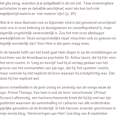
het glas terug, waardoor je je spiegelbeeld in de ruit ziet. Twee onverenigbare
activiteiten in een en hetzelfde verschijnsel, want iets kan toch niet
tegelijkertijd materie en ‘niet-materie’ zijn? (p. 29)
Wat ik in deze illustratie ook zo bijzonder vind is dat genoemd verschijnsel
voor ons in onze beleving zo doodgewoon en vanzelfsprekend is, maar
eigenlijk ongelofelijk verwonderlijk is. Zou het met onze alledaagse
werkelijkheid en ‘Onze oorspronkelijke staat’ misschien ook zo gewoon en
tegelijk wonderlijk zijn? Voor Hein is dat geen vraag meer.
In de tweede helft van het boek gaat Hein dieper in op de ontdekkingen en
inzichten van de Amerikaanse psychiater Dr. Arthur Janov, die hij hier voor
het eerst noemt. In ‘Leeg en bevrijd’ had hij al verslag gedaan van het
proces van het ontmantelen van zijn ego, dat hij ‘het systeem’ noemt,
maar noemde hij niet expliciet de bron waaraan hij schatplichtig was. Dat
doet hij hier expliciet wel.
Janov ontwikkelde in de jaren zestig en zeventig van de vorige eeuw de
zgn. Primal Therapy. Van hem is ook de term ‘oerschreeuw’ (Primal
Scream) afkomstig, een hartverscheurende kreet die hij bij veel van zijn
patiënten waarnam als samenballing en catharsis van alle onderdrukte
pijnlijke gevoelens uit de kindertijd. Ik heb hierover al eerder geschreven in
mijn eerste blog, ‘Herinneringen aan Hein’ (zie blog van 8 september