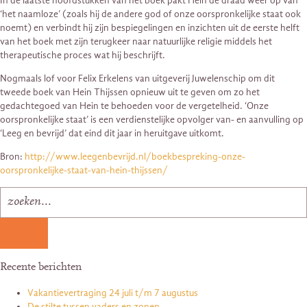
In de laatste hoofdstukken van het boek pakt Hein de draad weer op van
‘het naamloze’ (zoals hij de andere god of onze oorspronkelijke staat ook
noemt) en verbindt hij zijn bespiegelingen en inzichten uit de eerste helft
van het boek met zijn terugkeer naar natuurlijke religie middels het
therapeutische proces wat hij beschrijft.
Nogmaals lof voor Felix Erkelens van uitgeverij Juwelenschip om dit
tweede boek van Hein Thijssen opnieuw uit te geven om zo het
gedachtegoed van Hein te behoeden voor de vergetelheid. ‘Onze
oorspronkelijke staat’ is een verdienstelijke opvolger van- en aanvulling op
‘Leeg en bevrijd’ dat eind dit jaar in heruitgave uitkomt.
Bron:
http://www.leegenbevrijd.nl/boekbespreking-onze-
oorspronkelijke-staat-van-hein-thijssen/
Recente berichten
Vakantievertraging 24 juli t/m 7 augustus
De stilte tussen vaders en zonen