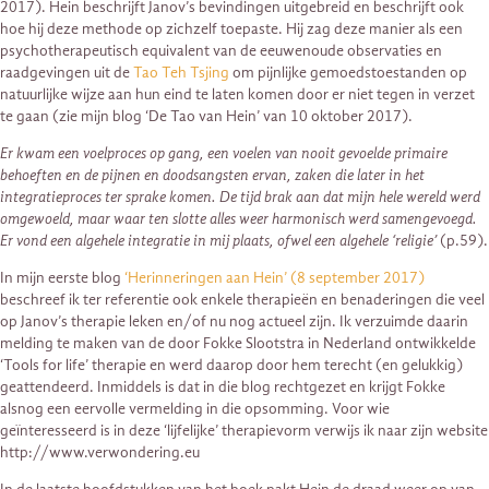
2017). Hein beschrijft Janov’s bevindingen uitgebreid en beschrijft ook
hoe hij deze methode op zichzelf toepaste. Hij zag deze manier als een
psychotherapeutisch equivalent van de eeuwenoude observaties en
raadgevingen uit de
Tao Teh Tsjing
om pijnlijke gemoedstoestanden op
natuurlijke wijze aan hun eind te laten komen door er niet tegen in verzet
te gaan (zie mijn blog ‘De Tao van Hein’ van 10 oktober 2017).
Er kwam een voelproces op gang, een voelen van nooit gevoelde primaire
behoeften en de pijnen en doodsangsten ervan, zaken die later in het
integratieproces ter sprake komen. De tijd brak aan dat mijn hele wereld werd
omgewoeld, maar waar ten slotte alles weer harmonisch werd samengevoegd.
Er vond een algehele integratie in mij plaats, ofwel een algehele ‘religie’
(p.59).
In mijn eerste blog
‘Herinneringen aan Hein’ (8 september 2017)
beschreef ik ter referentie ook enkele therapieën en benaderingen die veel
op Janov’s therapie leken en/of nu nog actueel zijn. Ik verzuimde daarin
melding te maken van de door Fokke Slootstra in Nederland ontwikkelde
‘Tools for life’ therapie en werd daarop door hem terecht (en gelukkig)
geattendeerd. Inmiddels is dat in die blog rechtgezet en krijgt Fokke
alsnog een eervolle vermelding in die opsomming. Voor wie
geïnteresseerd is in deze ‘lijfelijke’ therapievorm verwijs ik naar zijn website
http://www.verwondering.eu