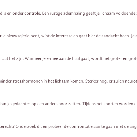
goed is en onder controle. Een rustige ademhaling geeft je lichaam voldoen
je nieuwsgierig bent, wint de interesse en gaat hier de aandacht heen. Je a
aat het zijn. Wanneer je ermee aan de haal gaat, wordt het groter en groter
inder stresshormonen in het lichaam komen. Sterker nog: er zullen neurot
kan je gedachtes op een ander spoor zetten. Tijdens het sporten worden er
recht? Onderzoek dit en probeer de confrontatie aan te gaan met de angst.