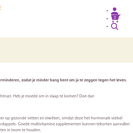
g
0
verminderen, zodat je minder bang bent om ja te zeggen tegen het leven.
chtrust. Heb je moeite om in slaap te komen? Doe dan
eer op gezonde vetten en eiwitten, omdat deze het hormonale stelsel
n aardappels. Goede multivitamine supplementen kunnen tekorten aanvullen
sten in toom te houden.