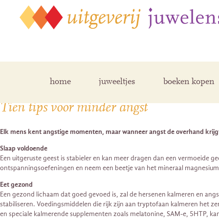
Posts Tagged ‘paniek’
home
juweeltjes
boeken kopen
Tien tips voor minder angst
Elk mens kent angstige momenten, maar wanneer angst de overhand krijgt le
Slaap voldoende
Een uitgeruste geest is stabieler en kan meer dragen dan een vermoeide g
ontspanningsoefeningen en neem een beetje van het mineraal magnesium, e
Eet gezond
Een gezond lichaam dat goed gevoed is, zal de hersenen kalmeren en angst
stabiliseren. Voedingsmiddelen die rijk zijn aan tryptofaan kalmeren het
en speciale kalmerende supplementen zoals melatonine, SAM-e, 5HTP, kami