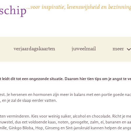
…voor inspiratie, levenswijsheid en bezinnin
verjaardagskaarten
juweelmail
meer
idt dit tot een ongezonde situatie. Daarom hier tien tips om je angst te 
eest. Je hersenen en hormonen zijn meer in balans met een portie goede na
n je zal de slaap eerder vatten.
en verminderen. Kies voor weinig suiker, alcohol en chocolade. Richt je m
 zenuwstel, dus eet voldoende kaas, noten, gevogelte, zalm, ei, bananen e
lle, Ginkgo Biloba, Hop, Ginseng en Sint-janskruid kunnen helpen de ang