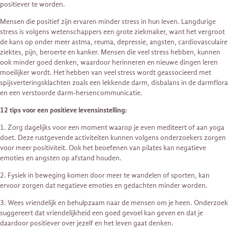
positiever te worden.
Mensen die positief zijn ervaren minder stress in hun leven. Langdurige
stress is volgens wetenschappers een grote ziekmaker, want het vergroot
de kans op onder meer astma, reuma, depressie, angsten, cardiovasculaire
ziektes, pijn, beroerte en kanker. Mensen die veel stress hebben, kunnen
ook minder goed denken, waardoor herinneren en nieuwe dingen leren
moeilijker wordt. Het hebben van veel stress wordt geassocieerd met
spijsverteringsklachten zoals een lekkende darm, disbalans in de darmflora
en een verstoorde darm-hersencommunicatie.
12 tips voor een positieve levensinstelling:
1. Zorg dagelijks voor een moment waarop je even mediteert of aan yoga
doet. Deze rustgevende activiteiten kunnen volgens onderzoekers zorgen
voor meer positiviteit. Ook het beoefenen van pilates kan negatieve
emoties en angsten op afstand houden.
2. Fysiek in beweging komen door meer te wandelen of sporten, kan
ervoor zorgen dat negatieve emoties en gedachten minder worden.
3. Wees vriendelijk en behulpzaam naar de mensen om je heen. Onderzoek
suggereert dat vriendelijkheid een goed gevoel kan geven en dat je
daardoor positiever over jezelf en het leven gaat denken.