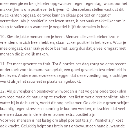
meer energie en ben je beter opgewassen tegen tegenslag, waardoor het
makkelijker is om positiever te blijven. Onderzoekers stellen vast dat dit
twee kanten opgaat: de twee kunnen elkaar positief en negatief
versterken. Als je positief in het leven staat, is het vaak makkelijker om in
slaap te vallen dan wanneer je negatief blijft doormalen in bed.
10. Kies de juiste mensen om je heen. Mensen die veel betekenisvolle
vrienden om zich heen hebben, staan vaker positief in het leven. Waar je
mee omgaat, daar raak je door besmet. Zorg dus dat je veel omgaat met
mensen die je vrolijk maken.
11. Eet meer groente en fruit. Tot 8 porties per dag zorgt volgens recent
onderzoek voor toename van geluk, een goed gevoel en tevredenheid in
het leven. Andere onderzoekers zeggen dat deze voeding nog krachtiger
werkt als je het rauw eet in plaats van gekookt.
12. Als je vrolijker en positiever wil worden is het volgens onderzoek slim
om regelmatig de natuur op te zoeken, het liefst met direct zonlicht. Als er
water bij in de buurt is, werkt dit nog heilzamer. Ook de kleur groen schijnt
krachtig tegen stress en spanning te kunnen werken, misschien dat veel
mensen daarom in de lente en zomer extra positief zijn.
Voor veel mensen is het lastig om altijd positief te zijn. Positief zijn kost
ook kracht. Gelukkig helpt ons brein ons onbewust een handje, want de