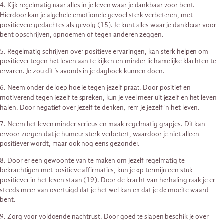
4. Kijk regelmatig naar alles in je leven waar je dankbaar voor bent.
Hierdoor kan je algehele emotionele gevoel sterk verbeteren, met
positievere gedachtes als gevolg (15). Je kunt alles waar je dankbaar voor
bent opschrijven, opnoemen of tegen anderen zeggen.
5. Regelmatig schrijven over positieve ervaringen, kan sterk helpen om
positiever tegen het leven aan te kijken en minder lichamelijke klachten te
ervaren. Je zou dit ’s avonds in je dagboek kunnen doen.
6. Neem onder de loep hoe je tegen jezelf praat. Door positief en
motiverend tegen jezelf te spreken, kun je veel meer uit jezelf en het leven
halen. Door negatief over jezelf te denken, rem je jezelf in het leven.
7. Neem het leven minder serieus en maak regelmatig grapjes. Dit kan
ervoor zorgen dat je humeur sterk verbetert, waardoor je niet alleen
positiever wordt, maar ook nog eens gezonder.
8. Door er een gewoonte van te maken om jezelf regelmatig te
bekrachtigen met positieve affirmaties, kun je op termijn een stuk
positiever in het leven staan (19). Door de kracht van herhaling raak je er
steeds meer van overtuigd dat je het wel kan en dat je de moeite waard
bent.
9. Zorg voor voldoende nachtrust. Door goed te slapen beschik je over