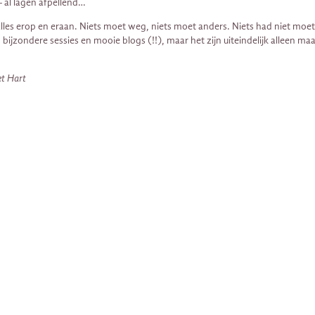
– al lagen afpellend…
 met alles erop en eraan. Niets moet weg, niets moet anders. Niets had niet moe
, bijzondere sessies en mooie blogs (!!), maar het zijn uiteindelijk alleen ma
et Hart