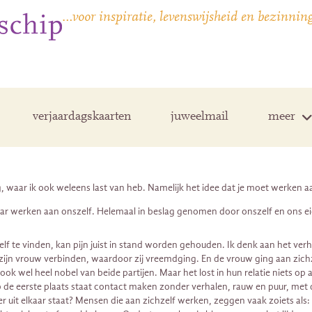
…voor inspiratie, levenswijsheid en bezinnin
verjaardagskaarten
juweelmail
meer
ng, waar ik ook weleens last van heb. Namelijk het idee dat je moet werken a
aar werken aan onszelf. Helemaal in beslag genomen door onszelf en ons e
zelf te vinden, kan pijn juist in stand worden gehouden. Ik denk aan het v
t zijn vrouw verbinden, waardoor zij vreemdging. En de vrouw ging aan zich
ok wel heel nobel van beide partijen. Maar het lost in hun relatie niets op 
de eerste plaats staat contact maken zonder verhalen, rauw en puur, met d
 uit elkaar staat? Mensen die aan zichzelf werken, zeggen vaak zoiets als: 