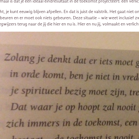
rhaal is dat je een ideaal eindresultaat in de toekomst projecteert: een verl
ht, je kunt eeuwig blijven afpellen. En dat is juist de valstrik. Het gaat niet
beuren en er moet ook niets gebeuren. Deze situatie – wie weet inclusief zware 
gwijzers terug naar de jij die hier en nu is. Hier en nu jij, volmaakt en ver