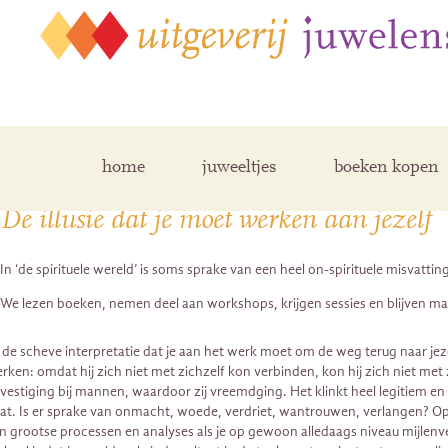
Posts Tagged ‘proces’
home
juweeltjes
boeken kopen
De illusie dat je moet werken aan jezelf
In ‘de spirituele wereld’ is soms sprake van een heel on-spirituele misvatti
We lezen boeken, nemen deel aan workshops, krijgen sessies en blijven m
j de scheve interpretatie dat je aan het werk moet om de weg terug naar je
rken: omdat hij zich niet met zichzelf kon verbinden, kon hij zich niet me
vestiging bij mannen, waardoor zij vreemdging. Het klinkt heel legitiem en o
at. Is er sprake van onmacht, woede, verdriet, wantrouwen, verlangen? Op 
n grootse processen en analyses als je op gewoon alledaags niveau mijlenver