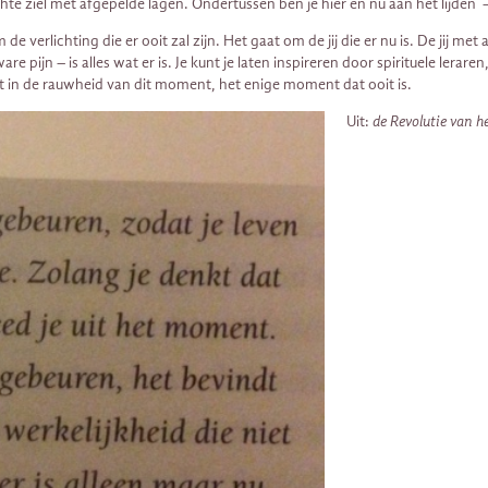
ichte ziel met afgepelde lagen. Ondertussen ben je hier en nu aan het lijden 
 om de verlichting die er ooit zal zijn. Het gaat om de jij die er nu is. De jij
pijn – is alles wat er is. Je kunt je laten inspireren door spirituele leraren
licht in de rauwheid van dit moment, het enige moment dat ooit is.
Uit:
de Revolutie van h