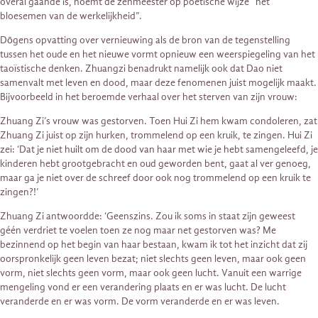
overal gaande is, noemt de zenmeester op poëtische wijze “het
bloesemen van de werkelijkheid”.
Dōgens opvatting over vernieuwing als de bron van de tegenstelling
tussen het oude en het nieuwe vormt opnieuw een weerspiegeling van het
taoïstische denken. Zhuangzi benadrukt namelijk ook dat Dao niet
samenvalt met leven en dood, maar deze fenomenen juist mogelijk maakt.
Bijvoorbeeld in het beroemde verhaal over het sterven van zijn vrouw:
Zhuang Zi’s vrouw was gestorven. Toen Hui Zi hem kwam condoleren, zat
Zhuang Zi juist op zijn hurken, trommelend op een kruik, te zingen. Hui Zi
zei: ‘Dat je niet huilt om de dood van haar met wie je hebt samengeleefd, je
kinderen hebt grootgebracht en oud geworden bent, gaat al ver genoeg,
maar ga je niet over de schreef door ook nog trommelend op een kruik te
zingen?!’
Zhuang Zi antwoordde: ‘Geenszins. Zou ik soms in staat zijn geweest
géén verdriet te voelen toen ze nog maar net gestorven was? Me
bezinnend op het begin van haar bestaan, kwam ik tot het inzicht dat zij
oorspronkelijk geen leven bezat; niet slechts geen leven, maar ook geen
vorm, niet slechts geen vorm, maar ook geen lucht. Vanuit een warrige
mengeling vond er een verandering plaats en er was lucht. De lucht
veranderde en er was vorm. De vorm veranderde en er was leven.