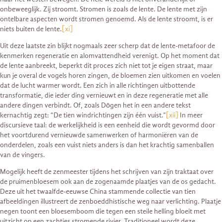
onbeweeglijk. Zij stroomt. Stromen is zoals de lente. De lente met zijn
ontelbare aspecten wordt stromen genoemd. Als de lente stroomt, is er
niets buiten de lente.
[xi]
Uit deze laatste zin blijkt nogmaals zeer scherp dat de lente-metafoor de
kenmerken regeneratie en alomvattendheid verenigt. Op het moment dat
de lente aanbreekt, beperkt dit proces zich niet tot je eigen straat, maar
kun je overal de vogels horen zingen, de bloemen zien uitkomen en voelen
dat de lucht warmer wordt. Een zich in alle richtingen uitbottende
transformatie, die ieder ding vernieuwt en in deze regeneratie met alle
andere dingen verbindt. Of, zoals Dōgen het in een andere tekst
kernachtig zegt: “De tien windrichtingen zijn één vuist.”
[xii]
In meer
discursieve taal: de werkelijkheid is een eenheid die wordt gevormd door
het voortdurend vernieuwde samenwerken of harmoniëren van de
onderdelen, zoals een vuist niets anders is dan het krachtig samenballen
van de vingers.
Mogelijk heeft de zenmeester tijdens het schrijven van zijn traktaat over
de pruimenbloesem ook aan de zogenaamde plaatjes van de os gedacht.
Deze uit het twaalfde-eeuwse China stammende collectie van tien
afbeeldingen illustreert de zenboeddhistische weg naar verlichting. Plaatje
negen toont een bloesemboom die tegen een steile helling bloeit met
uitzicht op een zachtjes stromende rivier. Traditioneel wordt deze