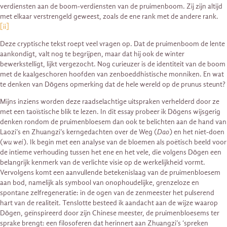
verdiensten aan de boom-verdiensten van de pruimenboom. Zij zijn altijd
met elkaar verstrengeld geweest, zoals de ene rank met de andere rank.
[ii]
Deze cryptische tekst roept veel vragen op. Dat de pruimenboom de lente
aankondigt, valt nog te begrijpen, maar dat hij ook de winter
bewerkstelligt, lijkt vergezocht. Nog curieuzer is de identiteit van de boom
met de kaalgeschoren hoofden van zenboeddhistische monniken. En wat
te denken van Dōgens opmerking dat de hele wereld op de prunus steunt?
Mijns inziens worden deze raadselachtige uitspraken verhelderd door ze
met een taoïstische blik te lezen. In dit essay probeer ik Dōgens wijsgerig
denken rondom de pruimenbloesem dan ook te belichten aan de hand van
Laozi’s en Zhuangzi’s kerngedachten over de Weg (
Dao
) en het niet-doen
(
wu wei
). Ik begin met een analyse van de bloemen als poëtisch beeld voor
de intieme verhouding tussen het ene en het vele, die volgens Dōgen een
belangrijk kenmerk van de verlichte visie op de werkelijkheid vormt.
Vervolgens komt een aanvullende betekenislaag van de pruimenbloesem
aan bod, namelijk als symbool van onophoudelijke, grenzeloze en
spontane zelfregeneratie: in de ogen van de zenmeester het pulserend
hart van de realiteit. Tenslotte besteed ik aandacht aan de wijze waarop
Dōgen, geïnspireerd door zijn Chinese meester, de pruimenbloesems ter
sprake brengt: een filosoferen dat herinnert aan Zhuangzi’s ‘spreken