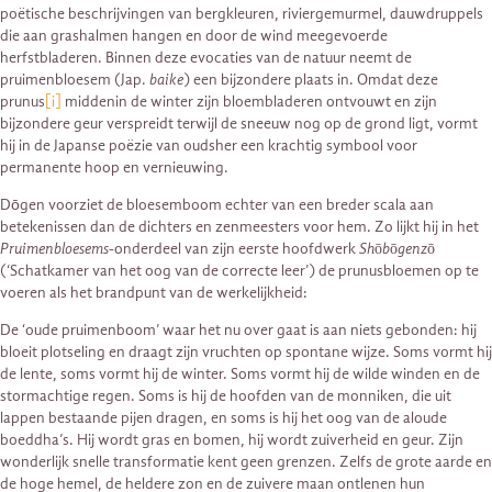
poëtische beschrijvingen van bergkleuren, riviergemurmel, dauwdruppels
die aan grashalmen hangen en door de wind meegevoerde
herfstbladeren. Binnen deze evocaties van de natuur neemt de
pruimenbloesem (Jap.
baike
) een bijzondere plaats in. Omdat deze
prunus
[i]
middenin de winter zijn bloembladeren ontvouwt en zijn
bijzondere geur verspreidt terwijl de sneeuw nog op de grond ligt, vormt
hij in de Japanse poëzie van oudsher een krachtig symbool voor
permanente hoop en vernieuwing.
Dōgen voorziet de bloesemboom echter van een breder scala aan
betekenissen dan de dichters en zenmeesters voor hem. Zo lijkt hij in het
Pruimenbloesems
-onderdeel van zijn eerste hoofdwerk
Shōbōgenzō
(‘Schatkamer van het oog van de correcte leer’) de prunusbloemen op te
voeren als het brandpunt van de werkelijkheid:
De ‘oude pruimenboom’ waar het nu over gaat is aan niets gebonden: hij
bloeit plotseling en draagt zijn vruchten op spontane wijze. Soms vormt hij
de lente, soms vormt hij de winter. Soms vormt hij de wilde winden en de
stormachtige regen. Soms is hij de hoofden van de monniken, die uit
lappen bestaande pijen dragen, en soms is hij het oog van de aloude
boeddha’s. Hij wordt gras en bomen, hij wordt zuiverheid en geur. Zijn
wonderlijk snelle transformatie kent geen grenzen. Zelfs de grote aarde en
de hoge hemel, de heldere zon en de zuivere maan ontlenen hun