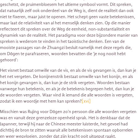
geschetst, de pruimenbloesem het ultieme symbool vormt. Dit spreken,
dat natuurlijk zelf ook onderdeel van de Weg is, dient de realiteit dan ook
niet te fixeren, maar juist te openen. Het schept geen vaste betekenissen,
maar laat de relativiteit van al het menselijk denken zien. Op die manier
reflecteert dit spreken over de Weg de eenheid, non-substantialiteit en
dynamiek van de realiteit. Het paradigma voor deze bijzondere manier van
spreken is wederom te vinden in het taoïstische denken. Een van de
mooiste passages van de Zhuangzi besluit namelijk met deze regels die,
om Dōgen te parafraseren, woorden bevatten die ‘je nog nooit hebt
gehoord’:
Het visnet bestaat omwille van de vis, en als de vis gevangen is, dan kun je
het net vergeten. De konijnenstrik bestaat omwille van het konijn, en als
het konijn gevangen is, dan kun je de strik vergeten. Woorden bestaan
vanwege hun betekenis, en als je de betekenis begrepen hebt, dan kun je
de woorden vergeten. Waar vind ik iemand die alle woorden is vergeten,
zodat ik een woordje met hem kan spreken?
[xvi]
Misschien was Rujing voor Dōgen zo’n persoon die alle woorden vergeten
was en vanuit deze grenzeloze openheid sprak. Het is denkbaar dat de
Japanner, terwijl hij naar de Chinese meester luisterde, het gevoel had
dichtbij de bron te zitten waaruit alle betekenissen spontaan opborrelen
en weer wegvloeien, zonder dat zijn kracht ooit uitgeput raakt.