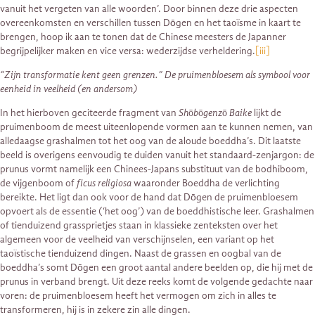
vanuit het vergeten van alle woorden’. Door binnen deze drie aspecten
overeenkomsten en verschillen tussen Dōgen en het taoïsme in kaart te
brengen, hoop ik aan te tonen dat de Chinese meesters de Japanner
begrijpelijker maken en vice versa: wederzijdse verheldering.
[iii]
“Zijn transformatie kent geen grenzen.” De pruimenbloesem als symbool voor
eenheid in veelheid (en andersom)
In het hierboven geciteerde fragment van
Shōbōgenzō Baike
lijkt de
pruimenboom de meest uiteenlopende vormen aan te kunnen nemen, van
alledaagse grashalmen tot het oog van de aloude boeddha’s. Dit laatste
beeld is overigens eenvoudig te duiden vanuit het standaard-zenjargon: de
prunus vormt namelijk een Chinees-Japans substituut van de bodhiboom,
de vijgenboom of
ficus religiosa
waaronder Boeddha de verlichting
bereikte. Het ligt dan ook voor de hand dat Dōgen de pruimenbloesem
opvoert als de essentie (‘het oog’) van de boeddhistische leer. Grashalmen
of tienduizend grassprietjes staan in klassieke zenteksten over het
algemeen voor de veelheid van verschijnselen, een variant op het
taoïstische tienduizend dingen. Naast de grassen en oogbal van de
boeddha’s somt Dōgen een groot aantal andere beelden op, die hij met de
prunus in verband brengt. Uit deze reeks komt de volgende gedachte naar
voren: de pruimenbloesem heeft het vermogen om zich in alles te
transformeren, hij is in zekere zin alle dingen.