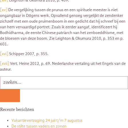
[xiv]
Leighton & Okumura 2010, p. 409.
[xv]
De vergelijking tussen de prunus en een spirituele meester is niet
ongangbaar in Dōgens werk. Opvallend genoeg vergelijkt de zendenker
zichzelf met een oude pruimenboom in een gedicht dat hij schreef bij een
van hem vervaardigd portret. Zoals ik eerder aangaf, identificeert hij
Bodhidharma, de eerste Chinese patriarch van het zenboeddhisme, met
de bloesem van deze boom. Zie Leighton & Okumura 2010, p. 353 en p.
601.
[xvi]
Schipper 2007, p. 355.
[xvii]
Vert. Heine 2012, p. 69. Nederlandse vertaling uit het Engels van de
auteur.
Recente berichten
Vakantievertraging 24 juli t/m 7 augustus
De stilte tussen vaders en zonen