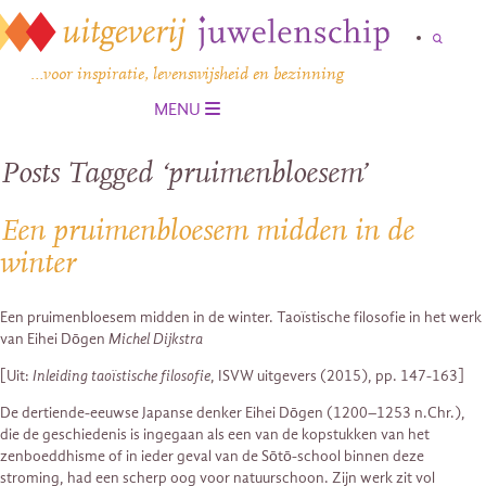
…voor inspiratie, levenswijsheid en bezinning
MENU
Posts Tagged ‘pruimenbloesem’
Een pruimenbloesem midden in de
winter
Een pruimenbloesem midden in de winter. Taoïstische filosofie in het werk
van Eihei Dōgen
Michel Dijkstra
[Uit:
Inleiding taoïstische filosofie
, ISVW uitgevers (2015), pp. 147-163]
De dertiende-eeuwse Japanse denker Eihei Dōgen (1200–1253 n.Chr.),
die de geschiedenis is ingegaan als een van de kopstukken van het
zenboeddhisme of in ieder geval van de Sōtō-school binnen deze
stroming, had een scherp oog voor natuurschoon. Zijn werk zit vol