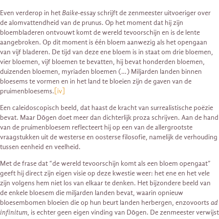
Even verderop in het
Baike
-essay schrijft de zenmeester uitvoeriger over
de alomvattendheid van de prunus. Op het moment dat hij zijn
bloembladeren ontvouwt komt de wereld tevoorschijn en is de lente
aangebroken. Op dit moment is één bloem aanwezig als het opengaan
van vijf bladeren. De tijd van deze ene bloem is in staat om drie bloemen,
vier bloemen, vijf bloemen te bevatten, hij bevat honderden bloemen,
duizenden bloemen, myriaden bloemen (…) Miljarden landen binnen
bloesems te vormen en in het land te bloeien zijn de gaven van de
pruimenbloesems.
[iv]
Een caleidoscopisch beeld, dat haast de kracht van surrealistische poëzie
bevat. Maar Dōgen doet meer dan dichterlijk proza schrijven. Aan de hand
van de pruimenbloesem reflecteert hij op een van de allergrootste
vraagstukken uit de westerse en oosterse filosofie, namelijk de verhouding
tussen eenheid en veelheid.
Met de frase dat “de wereld tevoorschijn komt als een bloem opengaat”
geeft hij direct zijn eigen visie op deze kwestie weer: het ene en het vele
zijn volgens hem niet los van elkaar te denken. Het bijzondere beeld van
de enkele bloesem die miljarden landen bevat, waarin opnieuw
bloesembomen bloeien die op hun beurt landen herbergen, enzovoorts
ad
infinitum
, is echter geen eigen vinding van Dōgen. De zenmeester verwijst