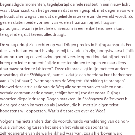
begenadigde momenten, tegelijkertijd de hele realiteit in een nieuw licht
waar. Daarnaast kan het gebeuren dat in een gesprek met degene van wie
je houdt alles wegvalt en dat de geliefde in zekere zin de wereld wordt. Zo
gezien sluiten beide vormen van voelen fraai aan bij het Huayan-
paradigma, waarin je het hele universum in een enkel fenomeen kunt
terugvinden, dat tevens alles draagt.
De vraag dringt zich echter op wat Dōgen precies in Rujing aansprak. Een
deel van het antwoord is volgens mij te vinden in zijn, hoogstwaarschijnlijk
door ontroering en verbazing gemotiveerde opmerking dat hij het recht
kreeg om ieder moment “bij de meester binnen te lopen en naar diens
dharmawoorden te luisteren”. Deze uitspraak ligt in lijn met een andere
opvatting uit de
Shōbōgenzō
, namelijk dat je een boeddha kunt herkennen
aan zijn (of haar!) “vermogen om de Weg tot uitdrukking te brengen”.
Hoewel deze articulatie van de Weg alle vormen van verbale en non-
verbale communicatie omvat, schijnt het mij toe dat vooral Rujings
woorden diepe indruk op Dōgen maakten. In
Shōbōgenzō Baike
voert hij
diens gedichten immers op als juwelen, die hij met zijn eigen tekst
hoogstens wil oppoetsen. Wat is dit spreken over de Weg?
Volgens mij niets anders dan de voortdurende verheldering van de non-
duale verhouding tussen het ene en het vele en de spontane
zelfregeneratie van de werkelijkheid waarvan, zoals hierboven werd