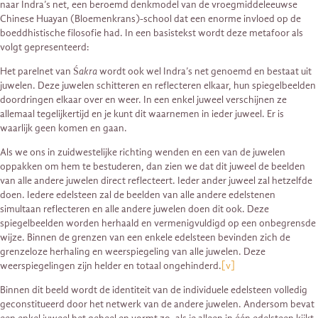
naar Indra’s net, een beroemd denkmodel van de vroegmiddeleeuwse
Chinese Huayan (Bloemenkrans)-school dat een enorme invloed op de
boeddhistische filosofie had. In een basistekst wordt deze metafoor als
volgt gepresenteerd:
Het parelnet van
Śakra
wordt ook wel Indra’s net genoemd en bestaat uit
juwelen. Deze juwelen schitteren en reflecteren elkaar, hun spiegelbeelden
doordringen elkaar over en weer. In een enkel juweel verschijnen ze
allemaal tegelijkertijd en je kunt dit waarnemen in ieder juweel. Er is
waarlijk geen komen en gaan.
Als we ons in zuidwestelijke richting wenden en een van de juwelen
oppakken om hem te bestuderen, dan zien we dat dit juweel de beelden
van alle andere juwelen direct reflecteert. Ieder ander juweel zal hetzelfde
doen. Iedere edelsteen zal de beelden van alle andere edelstenen
simultaan reflecteren en alle andere juwelen doen dit ook. Deze
spiegelbeelden worden herhaald en vermenigvuldigd op een onbegrensde
wijze. Binnen de grenzen van een enkele edelsteen bevinden zich de
grenzeloze herhaling en weerspiegeling van alle juwelen. Deze
weerspiegelingen zijn helder en totaal ongehinderd.
[v]
Binnen dit beeld wordt de identiteit van de individuele edelsteen volledig
geconstitueerd door het netwerk van de andere juwelen. Andersom bevat