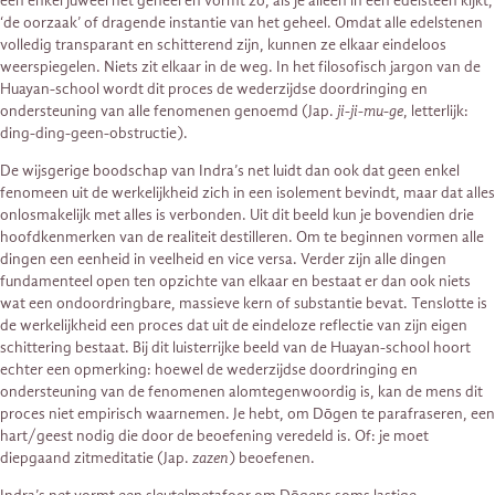
een enkel juweel het geheel en vormt zo, als je alleen in één edelsteen kijkt,
‘de oorzaak’ of dragende instantie van het geheel. Omdat alle edelstenen
volledig transparant en schitterend zijn, kunnen ze elkaar eindeloos
weerspiegelen. Niets zit elkaar in de weg. In het filosofisch jargon van de
Huayan-school wordt dit proces de wederzijdse doordringing en
ondersteuning van alle fenomenen genoemd (Jap.
ji-ji-mu-ge
, letterlijk:
ding-ding-geen-obstructie).
De wijsgerige boodschap van Indra’s net luidt dan ook dat geen enkel
fenomeen uit de werkelijkheid zich in een isolement bevindt, maar dat alles
onlosmakelijk met alles is verbonden. Uit dit beeld kun je bovendien drie
hoofdkenmerken van de realiteit destilleren. Om te beginnen vormen alle
dingen een eenheid in veelheid en vice versa. Verder zijn alle dingen
fundamenteel open ten opzichte van elkaar en bestaat er dan ook niets
wat een ondoordringbare, massieve kern of substantie bevat. Tenslotte is
de werkelijkheid een proces dat uit de eindeloze reflectie van zijn eigen
schittering bestaat. Bij dit luisterrijke beeld van de Huayan-school hoort
echter een opmerking: hoewel de wederzijdse doordringing en
ondersteuning van de fenomenen alomtegenwoordig is, kan de mens dit
proces niet empirisch waarnemen. Je hebt, om Dōgen te parafraseren, een
hart/geest nodig die door de beoefening veredeld is. Of: je moet
diepgaand zitmeditatie (Jap.
zazen
) beoefenen.