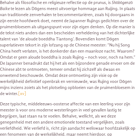
Behalve als filosofische en religieuze reflectie op de prunus, is
Shōbōgenzō
Baike
te lezen als Dōgens meest uitvoerige hommage aan Ruijing. In plaats
van traditionele zenverhalen te becommentariëren, zoals hij doorgaans in
zijn eerste hoofdwerk doet, neemt de Japanner Rujings gedichten over de
pruimenbloesem als uitgangspunt voor zijn eigen denken. Op die manier is
de tekst niets anders dan een bescheiden verheldering van het dichterlijke
talent van ‘de aloude boeddha Tiantong’. Bovendien komt Dōgen
superlatieven tekort in zijn lofzang op de Chinese meester: “Nu hij Song
China heeft verlaten, is het donkerder dan een maanloze nacht. Waarom?
Omdat er geen aloude boeddha is zoals Rujing – noch voor, noch na hem.”
De Japanner benadrukt dat hij het als een bijzondere genade ervoer om de
Chinese abt te ontmoeten, temeer omdat hij zichzelf als dwaas en
onwetend beschouwde. Omdat deze ontmoeting zijn visie op de
werkelijkheid definitief openbrak en vernieuwde, was Rujing voor Dōgen
mijns inziens zoiets als het plotseling opbloeien van de pruimenbloesem in
de winter.
[xv]
Deze typische, middeleeuws-oosterse affectie van een leerling voor zijn
meester is voor ons moderne westerlingen in veel gevallen lastig te
begrijpen, laat staan na te voelen. Behalve, wellicht, als we deze
genegenheid met een andere emotionele toestand vergelijken, zoals
verliefdheid. Wie verliefd is, richt zijn aandacht weliswaar hoofdzakelijk op
een fenomeen van de werkelijkheid, maar neemt hierdoor, op