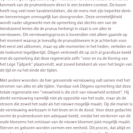
kenmerk van de pruimenboom direct in een bredere context. De boom
heeft nog veel meer karakteristieken, die de mens met zijn beperkte denk-
en kenvermogen onmogelijk kan doorgronden. Deze onmetelijkheid
wordt nader uitgewerkt met de opmerking dat slechts een van de
tienduizend lentes die de prunus herbergt in staat is om alles te
vernieuwen. Dit vernieuwingsproces is bovendien niet alleen gaande op
het moment waarop je toevallig de prunusbloesem in je achtertuin voor
het eerst ziet uitkomen, maar op alle momenten in het heden, verleden en
de toekomst tegelijkertijd. Dōgen verbreedt dit op zich al grandioze beeld
met de opmerking dat deze regeneratie zelfs “voor en na de Koning van
het Lege Tijdperk” plaatsvindt, wat zoveel betekent als voor het begin van
de tijd en na het einde der tijden.
Met andere woorden: de hier genoemde vernieuwing valt samen met het
stromen van alles en alle tijden. Vandaar ook Dōgens opmerking dat deze
totale regeneratie een “nieuwheid is die zich van nieuwheid ontdoet”. Hij
denkt vernieuwing namelijk niet als oppositie van het oude, maar als de
stroom die zowel het oude als het nieuwe mogelijk maakt. Op die manier is
de vernieuwing werkzaam in het leven en in de dood. Voor deze gedachte
vormt de pruimenboom een adequaat beeld, omdat het verdorren van de
oude bloesems het ontstaan van de nieuwe bloemen juist mogelijk maakt.
Sterven en geboren worden vormen een eenheid. Dit proces, dat altijd en