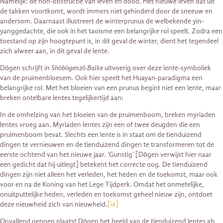
Namelijk: de non-obstructie van leven en dood. Het nieuwe leven dat uit
de takken voortkomt, wordt immers niet gehinderd door de sneeuw en
andersom. Daarnaast illustreert de winterprunus de welbekende yin-
yanggedachte, die ook in het taoïsme een belangrijke rol speelt. Zodra een
toestand op zijn hoogtepunt is, in dit geval de winter, dient het tegendeel
zich alweer aan, in dit geval de lente.
Dōgen schrijft in
Shōbōgenzō Baike
uitvoerig over deze lente-symboliek
van de pruimenbloesem. Ook hier speelt het Huayan-paradigma een
belangrijke rol. Met het bloeien van een prunus begint niet een lente, maar
breken ontelbare lentes tegelijkertijd aan:
In de omhelzing van het bloeien van de pruimenboom, breken myriaden
lentes vroeg aan. Myriaden lentes zijn een of twee deugden die een
pruimenboom bevat. Slechts een lente is in staat om de tienduizend
dingen te vernieuwen en de tienduizend dingen te transformeren tot de
eerste ochtend van het nieuwe jaar. ‘Gunstig’ [Dōgen verwijst hier naar
een gedicht dat hij uitlegt] betekent het correcte oog. De tienduizend
dingen zijn niet alleen het verleden, het heden en de toekomst, maar ook
voor en na de Koning van het Lege Tijdperk. Omdat het onmetelijke,
onuitputtelijke heden, verleden en toekomst geheel nieuw zijn, ontdoet
deze nieuwheid zich van nieuwheid.
[ix]
Opvallend genoeg plaatst Dōgen het beeld van de tienduizend lentes als