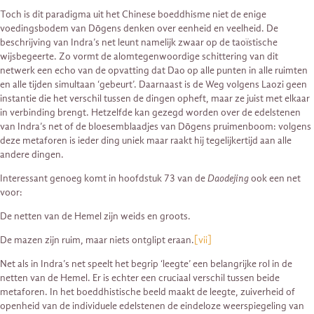
Toch is dit paradigma uit het Chinese boeddhisme niet de enige
voedingsbodem van Dōgens denken over eenheid en veelheid. De
beschrijving van Indra’s net leunt namelijk zwaar op de taoïstische
wijsbegeerte. Zo vormt de alomtegenwoordige schittering van dit
netwerk een echo van de opvatting dat Dao op alle punten in alle ruimten
en alle tijden simultaan ‘gebeurt’. Daarnaast is de Weg volgens Laozi geen
instantie die het verschil tussen de dingen opheft, maar ze juist met elkaar
in verbinding brengt. Hetzelfde kan gezegd worden over de edelstenen
van Indra’s net of de bloesemblaadjes van Dōgens pruimenboom: volgens
deze metaforen is ieder ding uniek maar raakt hij tegelijkertijd aan alle
andere dingen.
Interessant genoeg komt in hoofdstuk 73 van de
Daodejing
ook een net
voor:
De netten van de Hemel zijn weids en groots.
De mazen zijn ruim, maar niets ontglipt eraan.
[vii]
Net als in Indra’s net speelt het begrip ‘leegte’ een belangrijke rol in de
netten van de Hemel. Er is echter een cruciaal verschil tussen beide
metaforen. In het boeddhistische beeld maakt de leegte, zuiverheid of
openheid van de individuele edelstenen de eindeloze weerspiegeling van