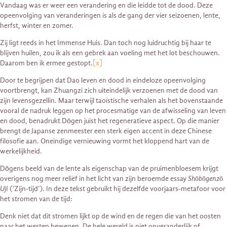
Vandaag was er weer een verandering en die leidde tot de dood. Deze
opeenvolging van veranderingen is als de gang der vier seizoenen, lente,
herfst, winter en zomer.
Zij ligt reeds in het Immense Huis. Dan toch nog luidruchtig bij haar te
blijven huilen, zou ik als een gebrek aan voeling met het lot beschouwen.
Daarom ben ik ermee gestopt.
[x]
Door te begrijpen dat Dao leven en dood in eindeloze opeenvolging
voortbrengt, kan Zhuangzi zich uiteindelijk verzoenen met de dood van
zijn levensgezellin. Maar terwijl taoïstische verhalen als het bovenstaande
vooral de nadruk leggen op het procesmatige van de afwisseling van leven
en dood, benadrukt Dōgen juist het regeneratieve aspect. Op die manier
brengt de Japanse zenmeester een sterk eigen accent in deze Chinese
filosofie aan. Oneindige vernieuwing vormt het kloppend hart van de
werkelijkheid.
Dōgens beeld van de lente als eigenschap van de pruimenbloesem krijgt
overigens nog meer reliëf in het licht van zijn beroemde essay
Shōbōgenzō
Uji
(‘Zijn-tijd’). In deze tekst gebruikt hij dezelfde voorjaars-metafoor voor
het stromen van de tijd:
Denk niet dat dit stromen lijkt op de wind en de regen die van het oosten
naar het westen bewegen. De hele wereld is niet onveranderlijk of