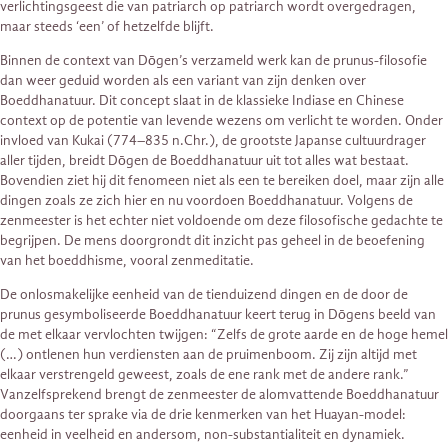
verlichtingsgeest die van patriarch op patriarch wordt overgedragen,
maar steeds ‘een’ of hetzelfde blijft.
Binnen de context van Dōgen’s verzameld werk kan de prunus-filosofie
dan weer geduid worden als een variant van zijn denken over
Boeddhanatuur. Dit concept slaat in de klassieke Indiase en Chinese
context op de potentie van levende wezens om verlicht te worden. Onder
invloed van Kukai (774–835 n.Chr.), de grootste Japanse cultuurdrager
aller tijden, breidt Dōgen de Boeddhanatuur uit tot alles wat bestaat.
Bovendien ziet hij dit fenomeen niet als een te bereiken doel, maar zijn alle
dingen zoals ze zich hier en nu voordoen Boeddhanatuur. Volgens de
zenmeester is het echter niet voldoende om deze filosofische gedachte te
begrijpen. De mens doorgrondt dit inzicht pas geheel in de beoefening
van het boeddhisme, vooral zenmeditatie.
De onlosmakelijke eenheid van de tienduizend dingen en de door de
prunus gesymboliseerde Boeddhanatuur keert terug in Dōgens beeld van
de met elkaar vervlochten twijgen: “Zelfs de grote aarde en de hoge hemel
(…) ontlenen hun verdiensten aan de pruimenboom. Zij zijn altijd met
elkaar verstrengeld geweest, zoals de ene rank met de andere rank.”
Vanzelfsprekend brengt de zenmeester de alomvattende Boeddhanatuur
doorgaans ter sprake via de drie kenmerken van het Huayan-model:
eenheid in veelheid en andersom, non-substantialiteit en dynamiek.