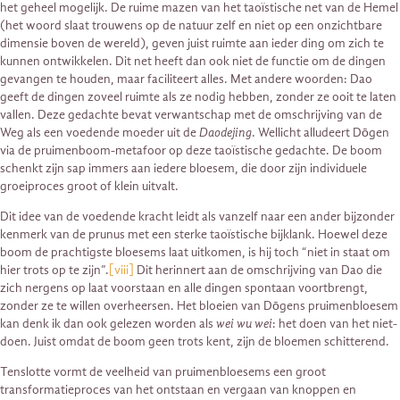
het geheel mogelijk. De ruime mazen van het taoïstische net van de Hemel
(het woord slaat trouwens op de natuur zelf en niet op een onzichtbare
dimensie boven de wereld), geven juist ruimte aan ieder ding om zich te
kunnen ontwikkelen. Dit net heeft dan ook niet de functie om de dingen
gevangen te houden, maar faciliteert alles. Met andere woorden: Dao
geeft de dingen zoveel ruimte als ze nodig hebben, zonder ze ooit te laten
vallen. Deze gedachte bevat verwantschap met de omschrijving van de
Weg als een voedende moeder uit de
Daodejing
. Wellicht alludeert Dōgen
via de pruimenboom-metafoor op deze taoïstische gedachte. De boom
schenkt zijn sap immers aan iedere bloesem, die door zijn individuele
groeiproces groot of klein uitvalt.
Dit idee van de voedende kracht leidt als vanzelf naar een ander bijzonder
kenmerk van de prunus met een sterke taoïstische bijklank. Hoewel deze
boom de prachtigste bloesems laat uitkomen, is hij toch “niet in staat om
hier trots op te zijn”.
[viii]
Dit herinnert aan de omschrijving van Dao die
zich nergens op laat voorstaan en alle dingen spontaan voortbrengt,
zonder ze te willen overheersen. Het bloeien van Dōgens pruimenbloesem
kan denk ik dan ook gelezen worden als
wei wu wei
: het doen van het niet-
doen. Juist omdat de boom geen trots kent, zijn de bloemen schitterend.
Tenslotte vormt de veelheid van pruimenbloesems een groot
transformatieproces van het ontstaan en vergaan van knoppen en