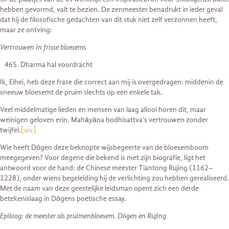
hebben gevormd, valt te bezien. De zenmeester benadrukt in ieder geval
dat hij de filosofische gedachten van dit stuk niet zelf verzonnen heeft,
maar ze ontving:
Vertrouwen in frisse bloesems
Dharma hal voordracht
Ik, Eihei, heb deze frase die correct aan mij is overgedragen: middenin de
sneeuw bloesemt de pruim slechts op een enkele tak.
Veel middelmatige lieden en mensen van laag allooi horen dit, maar
weinigen geloven erin. Mahāyāna bodhisattva’s vertrouwen zonder
twijfel.
[xiv]
Wie heeft Dōgen deze beknopte wijsbegeerte van de bloesemboom
meegegeven? Voor degene die bekend is met zijn biografie, ligt het
antwoord voor de hand: de Chinese meester Tiantong Rujing (1162–
1228), onder wiens begeleiding hij de verlichting zou hebben gerealiseerd.
Met de naam van deze geestelijke leidsman opent zich een derde
betekenislaag in Dōgens poëtische essay.
Epiloog: de meester als pruimenbloesem. Dōgen en Rujing