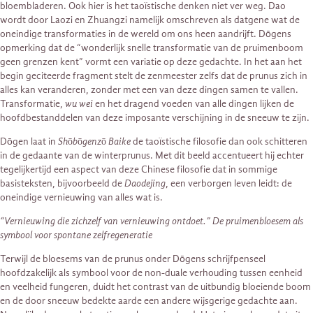
bloembladeren. Ook hier is het taoïstische denken niet ver weg. Dao
wordt door Laozi en Zhuangzi namelijk omschreven als datgene wat de
oneindige transformaties in de wereld om ons heen aandrijft. Dōgens
opmerking dat de “wonderlijk snelle transformatie van de pruimenboom
geen grenzen kent” vormt een variatie op deze gedachte. In het aan het
begin geciteerde fragment stelt de zenmeester zelfs dat de prunus zich in
alles kan veranderen, zonder met een van deze dingen samen te vallen.
Transformatie,
wu wei
en het dragend voeden van alle dingen lijken de
hoofdbestanddelen van deze imposante verschijning in de sneeuw te zijn.
Dōgen laat in
Shōbōgenzō Baike
de taoïstische filosofie dan ook schitteren
in de gedaante van de winterprunus. Met dit beeld accentueert hij echter
tegelijkertijd een aspect van deze Chinese filosofie dat in sommige
basisteksten, bijvoorbeeld de
Daodejing
, een verborgen leven leidt: de
oneindige vernieuwing van alles wat is.
“Vernieuwing die zichzelf van vernieuwing ontdoet.” De pruimenbloesem als
symbool voor spontane zelfregeneratie
Terwijl de bloesems van de prunus onder Dōgens schrijfpenseel
hoofdzakelijk als symbool voor de non-duale verhouding tussen eenheid
en veelheid fungeren, duidt het contrast van de uitbundig bloeiende boom
en de door sneeuw bedekte aarde een andere wijsgerige gedachte aan.