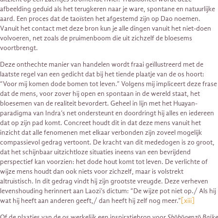
afbeelding geduid als het terugkeren naar je ware, spontane en natuurlijke
aard. Een proces dat de taoïsten het afgestemd zijn op Dao noemen.
Vanuit het contact met deze bron kun je alle dingen vanuit het niet-doen
volvoeren, net zoals de pruimenboom die uit zichzelf de bloesems
voortbrengt.
Deze onthechte manier van handelen wordt fraai geïllustreerd met de
laatste regel van een gedicht dat bij het tiende plaatje van de os hoort:
“Voor mij komen dode bomen tot leven.” Volgens mij impliceert deze frase
dat de mens, voor zover hij open en spontaan in de wereld staat, het
bloesemen van de realiteit bevordert. Geheel in lijn met het Huayan-
paradigma van Indra’s net ondersteunt en doordringt hij alles en iedereen
dat op zijn pad komt. Concreet houdt dit in dat deze mens vanuit het
inzicht dat alle fenomenen met elkaar verbonden zijn zoveel mogelijk
compassievol gedrag vertoont. De kracht van dit mededogen is zo groot,
dat het schijnbaar uitzichtloze situaties ineens van een bevrijdend
perspectief kan voorzien: het dode hout komt tot leven. De verlichte of
wijze mens houdt dan ook niets voor zichzelf, maar is volstrekt
altruïstisch. In dit gedrag vindt hij zijn grootste vreugde. Deze verheven
levenshouding herinnert aan Laozi’s dictum: “De wijze pot niet op./ Als hij
wat hij heeft aan anderen geeft,/ dan heeft hij zelf nog meer.”
[xiii]
Of de plaatjes van de os werkelijk een inspiratiebron voor
Shōbōgenzō Baike