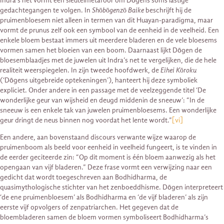
Indra’s net vormt een sleutelmetafoor om Dōgens soms lastige
gedachtegangen te volgen. In
Shōbōgenzō Baike
beschrijft hij de
pruimenbloesem niet alleen in termen van dit Huayan-paradigma, maar
vormt de prunus zelf ook een symbool van de eenheid in de veelheid. Een
enkele bloem bestaat immers uit meerdere bladeren en de vele bloesems
vormen samen het bloeien van een boom. Daarnaast lijkt Dōgen de
bloesemblaadjes met de juwelen uit Indra’s net te vergelijken, die de hele
realiteit weerspiegelen. In zijn tweede hoofdwerk, de
Eihei Kōroku
(‘Dōgens uitgebreide optekeningen’), hanteert hij deze symboliek
expliciet. Onder andere in een passage met de veelzeggende titel ‘De
wonderlijke geur van wijsheid en deugd middenin de sneeuw’: “In de
sneeuw is een enkele tak van juwelen pruimenbloesems. Een wonderlijke
geur dringt de neus binnen nog voordat het lente wordt.”
[vi]
Een andere, aan bovenstaand discours verwante wijze waarop de
pruimenboom als beeld voor eenheid in veelheid fungeert, is te vinden in
de eerder geciteerde zin: “Op dit moment is één bloem aanwezig als het
opengaan van vijf bladeren.” Deze frase vormt een verwijzing naar een
gedicht dat wordt toegeschreven aan Bodhidharma, de
quasimythologische stichter van het zenboeddhisme. Dōgen interpreteert
‘de ene pruimenbloesem’ als Bodhidharma en ‘de vijf bladeren’ als zijn
eerste vijf opvolgers of zenpatriarchen. Het gegeven dat de
bloembladeren samen de bloem vormen symboliseert Bodhidharma’s