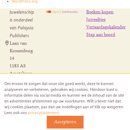
WordPress.org
Juwelenschip
Boeken kopen
is onderdeel
Juweeltjes
Verjaardagskalender
van Palaysia
Stap aan boord
Publishers
Laan van
Kronenburg
14
1183 AS
Amstelveen
Contact
Om ervoor te zorgen dat onze site goed werkt, deze te kunnen
Herroeping
analyseren en verbeteren, gebruiken wij cookies. Hierdoor kunt u
bestelling
informatie delen via social media en kunnen we de inhoud van de site
en advertenties afstemmen op uw voorkeuren. Wilt u liever niet dat
wij cookies plaatsen, pas dan uw instellingen aan of klik op weigeren.
Lees ook ons
privacystatement
.
Accepteren
© 2026 Uitgeverij Juwelenschip. Duurzaam ontwikkeld door
Go2People