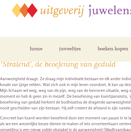
Posts Tagged ‘rusteloos’
home
juweeltjes
boeken kopen
‘Stralend’, de beoefening van geduld
Aanwezigheid draagt. Ze draag mijn individuele bestaan en elk ander indiv
koude van ijzige velden. Wat zich ook in mijn leven voordoet, ik kan op de
Mijn lichaam wil weg, weg van de pijn, weg van de bevroren situatie, weg van
moment en heb ik geen zin in mezelf. De beoefening van
ksantiparamita
, 
beoefening van geduld herkent de bodhisattva de dragende aanwezigheid die 
nooit gescheiden van zijn bestaan. Hij zelf creëert de afstand in zijn rustel
Concreet kan ksanti worden beoefend door een moment van pauze in te lasse
als we een wezenlijke keuze dienen te maken of iets onverteerbaars verter
vergelding is een nieuw solide obstakel in de aanwezigheid (Madhyamikavat