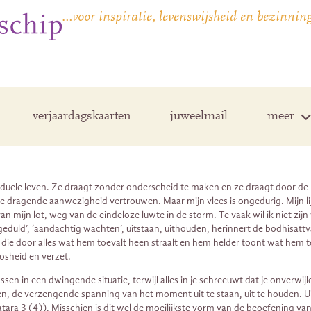
…voor inspiratie, levenswijsheid en bezinnin
verjaardagskaarten
juweelmail
meer
iduele leven. Ze draagt zonder onderscheid te maken en ze draagt door de 
ze dragende aanwezigheid vertrouwen. Maar mijn vlees is ongedurig. Mijn li
 mijn lot, weg van de eindeloze luwte in de storm. Te vaak wil ik niet zijn 
‘geduld’, ‘aandachtig wachten’, uitstaan, uithouden, herinnert de bodhisattv
door alles wat hem toevalt heen straalt en hem helder toont wat hem tegemo
oosheid en verzet.
n in een dwingende situatie, terwijl alles in je schreeuwt dat je onverwi
en, de verzengende spanning van het moment uit te staan, uit te houden. Ui
ara 3 (4)). Misschien is dit wel de moeilijkste vorm van de beoefening va