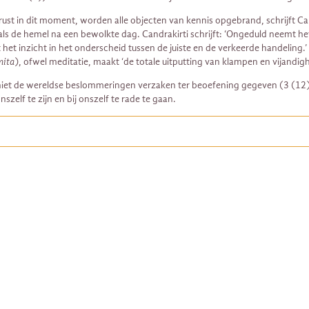
 rust in dit moment, worden alle objecten van kennis opgebrand, schrijft C
en’ als de hemel na een bewolkte dag. Candrakirti schrijft: ‘Ongeduld neemt he
het inzicht in het onderscheid tussen de juiste en de verkeerde handeling.
mita
), ofwel meditatie, maakt ‘de totale uitputting van klampen en vijandig
niet de wereldse beslommeringen verzaken ter beoefening gegeven (3 (12)).
zelf te zijn en bij onszelf te rade te gaan.