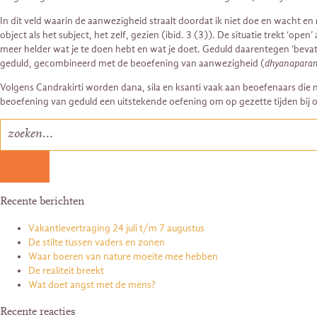
In dit veld waarin de aanwezigheid straalt doordat ik niet doe en wacht en
object als het subject, het zelf, gezien (ibid. 3 (3)). De situatie trekt ‘op
meer helder wat je te doen hebt en wat je doet. Geduld daarentegen ‘bevat 
geduld, gecombineerd met de beoefening van aanwezigheid (
dhyanapara
Volgens Candrakirti worden dana, sila en ksanti vaak aan beoefenaars die 
beoefening van geduld een uitstekende oefening om op gezette tijden bij ons
Recente berichten
Vakantievertraging 24 juli t/m 7 augustus
De stilte tussen vaders en zonen
Waar boeren van nature moeite mee hebben
De realiteit breekt
Wat doet angst met de mens?
Recente reacties