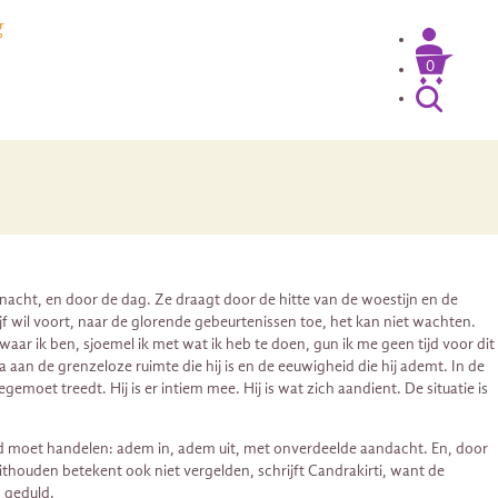
g
0
nacht, en door de dag. Ze draagt door de hitte van de woestijn en de
jf wil voort, naar de glorende gebeurtenissen toe, het kan niet wachten.
waar ik ben, sjoemel ik met wat ik heb te doen, gun ik me geen tijd voor dit
a aan de grenzeloze ruimte die hij is en de eeuwigheid die hij ademt. In de
et treedt. Hij is er intiem mee. Hij is wat zich aandient. De situatie is
jld moet handelen: adem in, adem uit, met onverdeelde aandacht. En, door
thouden betekent ook niet vergelden, schrijft Candrakirti, want de
n geduld.