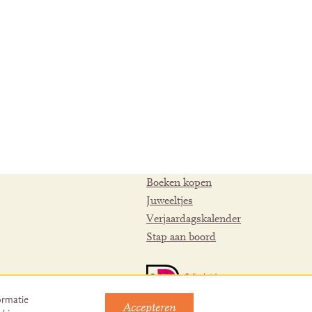
Boeken kopen
Juweeltjes
Verjaardagskalender
Stap aan boord
ormatie
Accepteren