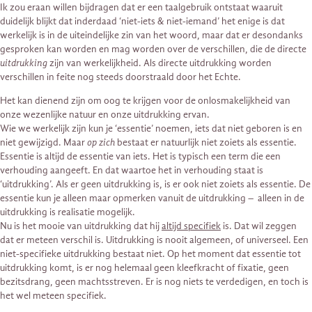
Ik zou eraan willen bijdragen dat er een taalgebruik ontstaat waaruit
duidelijk blijkt dat inderdaad ‘niet-iets & niet-iemand’ het enige is dat
werkelijk is in de uiteindelijke zin van het woord, maar dat er desondanks
gesproken kan worden en mag worden over de verschillen, die de directe
uitdrukking
zijn van werkelijkheid. Als directe uitdrukking worden
verschillen in feite nog steeds doorstraald door het Echte.
Het kan dienend zijn om oog te krijgen voor de onlosmakelijkheid van
onze wezenlijke natuur en onze uitdrukking ervan.
Wie we werkelijk zijn kun je ‘essentie’ noemen, iets dat niet geboren is en
niet gewijzigd. Maar
op zich
bestaat er natuurlijk niet zoiets als essentie.
Essentie is altijd de essentie van iets. Het is typisch een term die een
verhouding aangeeft. En dat waartoe het in verhouding staat is
‘uitdrukking’. Als er geen uitdrukking is, is er ook niet zoiets als essentie. De
essentie kun je alleen maar opmerken vanuit de uitdrukking – alleen in de
uitdrukking is realisatie mogelijk.
Nu is het mooie van uitdrukking dat hij
altijd specifiek
is. Dat wil zeggen
dat er meteen verschil is. Uitdrukking is nooit algemeen, of universeel. Een
niet-specifieke uitdrukking bestaat niet. Op het moment dat essentie tot
uitdrukking komt, is er nog helemaal geen kleefkracht of fixatie, geen
bezitsdrang, geen machtsstreven. Er is nog niets te verdedigen, en toch is
het wel meteen specifiek.