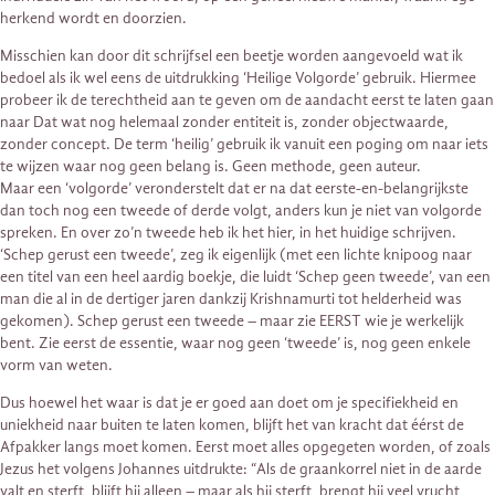
herkend wordt en doorzien.
Misschien kan door dit schrijfsel een beetje worden aangevoeld wat ik
bedoel als ik wel eens de uitdrukking ‘Heilige Volgorde’ gebruik. Hiermee
probeer ik de terechtheid aan te geven om de aandacht eerst te laten gaan
naar Dat wat nog helemaal zonder entiteit is, zonder objectwaarde,
zonder concept. De term ‘heilig’ gebruik ik vanuit een poging om naar iets
te wijzen waar nog geen belang is. Geen methode, geen auteur.
Maar een ‘volgorde’ veronderstelt dat er na dat eerste-en-belangrijkste
dan toch nog een tweede of derde volgt, anders kun je niet van volgorde
spreken. En over zo’n tweede heb ik het hier, in het huidige schrijven.
‘Schep gerust een tweede’, zeg ik eigenlijk (met een lichte knipoog naar
een titel van een heel aardig boekje, die luidt ‘Schep geen tweede’, van een
man die al in de dertiger jaren dankzij Krishnamurti tot helderheid was
gekomen). Schep gerust een tweede – maar zie EERST wie je werkelijk
bent. Zie eerst de essentie, waar nog geen ‘tweede’ is, nog geen enkele
vorm van weten.
Dus hoewel het waar is dat je er goed aan doet om je specifiekheid en
uniekheid naar buiten te laten komen, blijft het van kracht dat éérst de
Afpakker langs moet komen. Eerst moet alles opgegeten worden, of zoals
Jezus het volgens Johannes uitdrukte: “Als de graankorrel niet in de aarde
valt en sterft, blijft hij alleen – maar als hij sterft, brengt hij veel vrucht