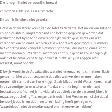
Die is nog nét niet persoonlijk, hoewel
er meteen al kleur is. Er is al ‘verschil’.
En toch is
Echtheid
niet geweken.
Het is in de westerse versie van de Advaita Vedanta, het milieu van satsang
en non-dualiteit, langzamerhand een bekend gegeven geworden dat
uitsluitend het tijdloze en onveranderlijke werkelijk is. Niets van wat
verandert kan helemaal werkelijk zijn – zodra iets gewijzigd is, is immers
het voorafgaande kennelijk niet meer het geval, dus niet helemaal echt
meer te noemen. Iets dat nu niet meer echt is, blijkt dan zojuist eigenlijk
ook niet helemaal echt te zijn geweest. ‘Echt’ wil juist zeggen
echt
,
rotsvast, nooit onecht.
Dikwijls wordt in de Advaita alles wat niet helemaal echt is, meteen ‘illusie’
genoemd. Met als consequentie dat alles wat we zien en meemaken
meteen dit stempel van illusie krijgt. Zoals bijvoorbeeld Wolter Keers het al
in de zeventiger jaren uitdrukte: “… dat er om te beginnen niemand
bestaat als onafhankelijk individu: alle activiteit van de persoonlijkheid is
maya, begoocheling.” Ja,
maya
: dat is ook in het Westen een cliché dat al
behoorlijk oud is, en dat meestal een lading heeft gekregen van
‘waardeloos’, ‘niet de moeite waard om het erover te hebben’.