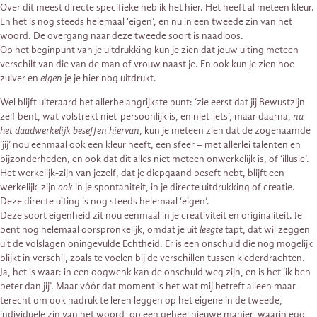
Over dit meest directe specifieke heb ik het hier. Het heeft al meteen kleur.
En het is nog steeds helemaal ‘eigen’, en nu in een tweede zin van het
woord. De overgang naar deze tweede soort is naadloos.
Op het beginpunt van je uitdrukking kun je zien dat jouw uiting meteen
verschilt van die van de man of vrouw naast je. En ook kun je zien hoe
zuiver en
eigen
je je hier nog uitdrukt.
Wel blijft uiteraard het allerbelangrijkste punt: ‘zie eerst dat jij Bewustzijn
zelf bent, wat volstrekt niet-persoonlijk is, en niet-iets’, maar daarna,
na
het daadwerkelijk beseffen hiervan
, kun je meteen zien dat de zogenaamde
‘jij’ nou eenmaal ook een kleur heeft, een sfeer – met allerlei talenten en
bijzonderheden, en ook dat dit alles niet meteen onwerkelijk is, of ‘illusie’.
Het werkelijk-zijn van jezelf, dat je diepgaand beseft hebt, blijft een
werkelijk-zijn
ook
in je spontaniteit, in je directe uitdrukking of creatie.
Deze directe uiting is nog steeds helemaal ‘eigen’.
Deze soort eigenheid zit nou eenmaal in je creativiteit en originaliteit. Je
bent nog helemaal oorspronkelijk, omdat je uit
leegte
tapt, dat wil zeggen
uit de volslagen oningevulde Echtheid. Er is een onschuld die nog mogelijk
blijkt in verschil, zoals te voelen bij de verschillen tussen klederdrachten.
Ja, het is waar: in een oogwenk kan de onschuld weg zijn, en is het ‘ik ben
beter dan jij’. Maar vóór dat moment is het wat mij betreft alleen maar
terecht om ook nadruk te leren leggen op het eigene in de tweede,
individuele zin van het woord, op een geheel nieuwe manier, waarin ego