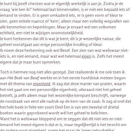
Je kunt bij jezelf checken wat er eigenlijk werkelijk is aan je. Zodra je de
vraag ‘wie ben ik?’ helemaal laat binnenvallen, is er niet een bepaald iets of
iemand te vinden. Er is geen omkaderd iets, er is geen vorm of kleur te
zien, geen enkele nuance of ‘kern’, alleen maar een volledig wegvallen van
alle kenmerken en beperkingen. Maar je ervaart wel een volkomen
echtheid
, een niet te wijzigen onomstotelijkheid.
Je kunt herkennen dat dít is wat je bent; dit is je wezenlijke natuur, die
geheel voorafgaat aan enige persoonlijke invulling of kleur.
Ik noem deze herkenning ook wel Besef. Een zien van wat weliswaar niet-
iets is, en niet-iemand, maar wat wel helemaal
eigen
is. Zelfs het meest
eigene dat je maar kunt opmerken.
Toch is hiermee nog niet alles gezegd. Dat realiseerde ik me ook toen ik
aan
Het Boek van Besef
werkte en in het eerste hoofdstuk meteen begon
met dit thema van
eigenheid
. Ik zag dat deze manier van praten, waarin
het niet gaat om een persoonlijke eigenheid, uiteraard niet het geheel
betreft, ja zelfs alleen maar het wezenlijke kernpunt beschrijft, vanwege
de noodzaak van
eerst
alle nadruk op de kern van de zaak. Ik zag al snel dat
het hele boek in feite een soort Deel Een is van een tweetal of drietal
boeken waarin geprobeerd wordt wél het geheel te belichten.
Want het is weliswaar kloppend om te zeggen dat dit niet-iets en niet-
iemand het meest eigene is dat er is, maar tegelijkertijd is het terecht om
de andere soort eigenheid, noem het maar de ‘meer gebruikelijke’,