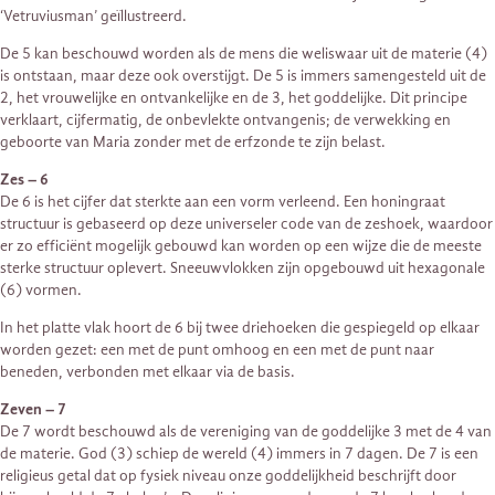
‘Vetruviusman’ geïllustreerd.
De 5 kan beschouwd worden als de mens die weliswaar uit de materie (4)
is ontstaan, maar deze ook overstijgt. De 5 is immers samengesteld uit de
2, het vrouwelijke en ontvankelijke en de 3, het goddelijke. Dit principe
verklaart, cijfermatig, de onbevlekte ontvangenis; de verwekking en
geboorte van Maria zonder met de erfzonde te zijn belast.
Zes – 6
De 6 is het cijfer dat sterkte aan een vorm verleend. Een honingraat
structuur is gebaseerd op deze universeler code van de zeshoek, waardoor
er zo efficiënt mogelijk gebouwd kan worden op een wijze die de meeste
sterke structuur oplevert. Sneeuwvlokken zijn opgebouwd uit hexagonale
(6) vormen.
In het platte vlak hoort de 6 bij twee driehoeken die gespiegeld op elkaar
worden gezet: een met de punt omhoog en een met de punt naar
beneden, verbonden met elkaar via de basis.
Zeven – 7
De 7 wordt beschouwd als de vereniging van de goddelijke 3 met de 4 van
de materie. God (3) schiep de wereld (4) immers in 7 dagen. De 7 is een
religieus getal dat op fysiek niveau onze goddelijkheid beschrijft door