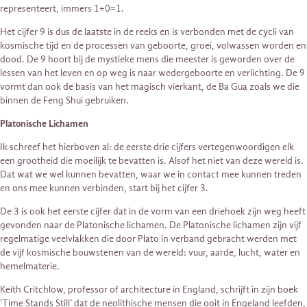
representeert, immers 1+0=1.
Het cijfer 9 is dus de laatste in de reeks en is verbonden met de cycli van
kosmische tijd en de processen van geboorte, groei, volwassen worden en
dood. De 9 hoort bij de mystieke mens die meester is geworden over de
lessen van het leven en op weg is naar wedergeboorte en verlichting. De 9
vormt dan ook de basis van het magisch vierkant, de Ba Gua zoals we die
binnen de Feng Shui gebruiken.
Platonische Lichamen
Ik schreef het hierboven al: de eerste drie cijfers vertegenwoordigen elk
een grootheid die moeilijk te bevatten is. Alsof het niet van deze wereld is.
Dat wat we wel kunnen bevatten, waar we in contact mee kunnen treden
en ons mee kunnen verbinden, start bij het cijfer 3.
De 3 is ook het eerste cijfer dat in de vorm van een driehoek zijn weg heeft
gevonden naar de Platonische lichamen. De Platonische lichamen zijn vijf
regelmatige veelvlakken die door Plato in verband gebracht werden met
de vijf kosmische bouwstenen van de wereld: vuur, aarde, lucht, water en
hemelmaterie.
Keith Critchlow, professor of architecture in England, schrijft in zijn boek
‘Time Stands Still’ dat de neolithische mensen die ooit in Engeland leefden,