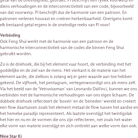
getal van de oneindigheid, gebruikt. Pi beschrijft een fysiek voorwerp en
diens verhoudingen en de interconnectiviteit van een code, bijvoorbeeld
van dat voorwerp. Pi beschrijft dus de harmonie van een patroon. En
patronen verlenen houvast en creëren herkenbaarheid. Overigens komt
elk bestaand getal ergens in de oneindige reeks van Pi voor!
Verbinding
Ook Feng Shui werkt met de harmonie van een patroon en de
harmonische interconnectiviteit van de codes die binnen Feng Shui
gebruikt worden.
Zo is de driehoek, die bij het element vuur hoort, de verbinding met het
goddelijke en de ziel van de mens. Het vierkant is de materie van het
element aarde, die zielloos is zolang wij er geen waarde aan toe hebben
gekend. De vijfhoek, het pentagram, vertegenwoordigt ons als mens zelf.
Via het beeld van de ‘Vetruviusman’ van Leonardo DaVinci, kunnen we ons
verbinden met de harmonische verhoudingen van ons eigen lichaam. De
dubbele driehoek reflecteert de ‘boven’ en de ‘beneden’ wereld en creëert
een flow daartussen zoals het element metaal de flow tussen het aardse en
het hemelse paradijs representeert. Als laatste overstijgt het twintigvlak
het hier en nu en de vormen die ons zijn reflecteren, net zoals het water
elke vorm van materie overstijgt en zich onttrekt aan welke vorm dan ook.
Nine Star Ki