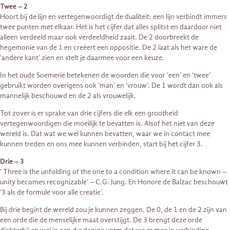
Twee – 2
Hoort bij de lijn en vertegenwoordigt de dualiteit: een lijn verbindt immers
twee punten met elkaar. Het is het cijfer dat alles splitst en daardoor niet
alleen verdeeld maar ook verdeeldheid zaait. De 2 doorbreekt de
hegemonie van de 1 en creëert een oppositie. De 2 laat als het ware de
‘andere kant’ zien en stelt je daarmee voor een keuze.
In het oude Soemerië betekenen de woorden die voor ‘een’ en ‘twee’
gebruikt worden overigens ook ‘man’ en ‘vrouw’. De 1 wordt dan ook als
mannelijk beschouwd en de 2 als vrouwelijk.
Tot zover is er sprake van drie cijfers die elk een grootheid
vertegenwoordigen die moeilijk te bevatten is. Alsof het niet van deze
wereld is. Dat wat we wel kunnen bevatten, waar we in contact mee
kunnen treden en ons mee kunnen verbinden, start bij het cijfer 3.
Drie – 3
‘ Three is the unfolding of the one to a condition where it can be known –
unity becomes recognizable’ – C.G. Jung. En Honore de Balzac beschouwt
‘3 als de formule voor alle creatie’.
Bij drie begint de wereld zou je kunnen zeggen. De 0, de 1 en de 2 zijn van
een orde die de menselijke maat overstijgt. De 3 brengt deze orde