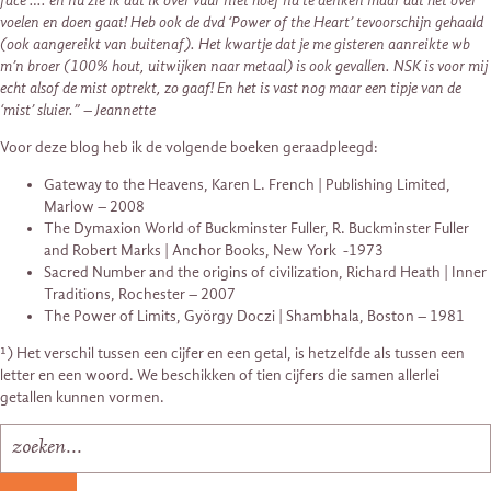
face’…. en nu zie ik dat ik over vuur niet hoef na te denken maar dat het over
voelen en doen gaat! Heb ook de dvd ‘Power of the Heart’ tevoorschijn gehaald
(ook aangereikt van buitenaf). Het kwartje dat je me gisteren aanreikte wb
m’n broer (100% hout, uitwijken naar metaal) is ook gevallen. NSK is voor mij
echt alsof de mist optrekt, zo gaaf! En het is vast nog maar een tipje van de
‘mist’ sluier.” – Jeannette
Voor deze blog heb ik de volgende boeken geraadpleegd:
Gateway to the Heavens, Karen L. French | Publishing Limited,
Marlow – 2008
The Dymaxion World of Buckminster Fuller, R. Buckminster Fuller
and Robert Marks | Anchor Books, New York -1973
Sacred Number and the origins of civilization, Richard Heath | Inner
Traditions, Rochester – 2007
The Power of Limits, György Doczi | Shambhala, Boston – 1981
¹) Het verschil tussen een cijfer en een getal, is hetzelfde als tussen een
letter en een woord. We beschikken of tien cijfers die samen allerlei
getallen kunnen vormen.