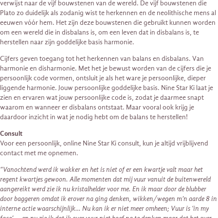
verwijst naar de vijf bouwstenen van de wereld. De vijf bouwstenen die
Plato zo duidelijk als zodanig wist te herkennen en de neolithische mens al
eeuwen vóór hem. Het zijn deze bouwstenen die gebruikt kunnen worden
om een wereld die in disbalans is, om een leven dat in disbalans is, te
herstellen naar zijn goddelijke basis harmonie.
Cijfers geven toegang tot het herkennen van balans en disbalans. Van
harmonie en disharmonie. Met het je bewust worden van de cijfers die je
persoonlijk code vormen, ontsluit je als het ware je persoonlijke, dieper
liggende harmonie. Jouw persoonlijke goddelijke basis. Nine Star Ki laat je
zien en ervaren wat jouw persoonlijke code is, zodat je daarmee snapt
waarom en wanneer er disbalans ontstaat. Maar vooral ook krijg je
daardoor inzicht in wat je nodig hebt om de balans te herstellen!
Consult
Voor een persoonlijk, online Nine Star Ki consult, kun je altijd vrijblijvend
contact met me opnemen.
“Vanochtend werd ik wakker en het is niet of er een kwartje valt maar het
regent kwartjes gewoon. Alle momenten dat mij vuur vanuit de buitenwereld
aangereikt werd zie ik nu kristalhelder voor me. En ik maar door de blubber
door baggeren omdat ik erover na ging denken, wikken/wegen m’n aarde 8 in
interne actie waarschijnlijk… Nu kan ik er niet meer omheen; Vuur is ‘in my