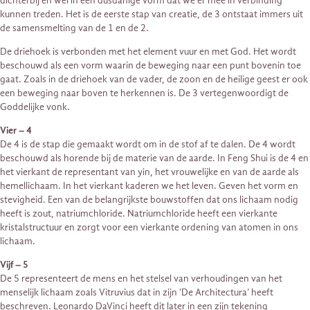
dichterbij en wel in een dusdanige vorm dat we er mee in verbinding
kunnen treden. Het is de eerste stap van creatie, de 3 ontstaat immers uit
de samensmelting van de 1 en de 2.
De driehoek is verbonden met het element vuur en met God. Het wordt
beschouwd als een vorm waarin de beweging naar een punt bovenin toe
gaat. Zoals in de driehoek van de vader, de zoon en de heilige geest er ook
een beweging naar boven te herkennen is. De 3 vertegenwoordigt de
Goddelijke vonk.
Vier – 4
De 4 is de stap die gemaakt wordt om in de stof af te dalen. De 4 wordt
beschouwd als horende bij de materie van de aarde. In Feng Shui is de 4 en
het vierkant de representant van yin, het vrouwelijke en van de aarde als
hemellichaam. In het vierkant kaderen we het leven. Geven het vorm en
stevigheid. Een van de belangrijkste bouwstoffen dat ons lichaam nodig
heeft is zout, natriumchloride. Natriumchloride heeft een vierkante
kristalstructuur en zorgt voor een vierkante ordening van atomen in ons
lichaam.
Vijf – 5
De 5 representeert de mens en het stelsel van verhoudingen van het
menselijk lichaam zoals Vitruvius dat in zijn ‘De Architectura’ heeft
beschreven. Leonardo DaVinci heeft dit later in een zijn tekening