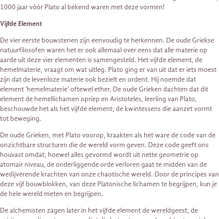
1000 jaar vóór Plato al bekend waren met deze vormen!
Vijfde Element
De vier eerste bouwstenen zijn eenvoudig te herkennen. De oude Griekse
natuurfilosofen waren het er ook allemaal over eens dat alle materie op
aarde uit deze vier elementen is samengesteld. Het vijfde element, de
hemelmaterie, vraagt om wat uitleg. Plato ging er van uit dat er iets moest
zijn dat de levenloze materie ook bezielt en ordent. Hij noemde dat
element ‘hemelmaterie’ oftewel ether. De oude Grieken dachten dat dit
element de hemellichamen opriep en Aristoteles, leerling van Plato,
beschouwde het als het vijfde element; de kwintessens die aanzet vormt
tot beweging.
De oude Grieken, met Plato voorop, kraakten als het ware de code van de
onzichtbare structuren die de wereld vorm geven. Deze code geeft ons
houvast omdat, hoewel alles gevormd wordt uit nette geometrie op
atomair niveau, de onderliggende orde verloren gaat te midden van de
wedijverende krachten van onze chaotische wereld. Door de principes van
deze vijf bouwblokken, van deze Platonische lichamen te begrijpen, kun je
de hele wereld meten en begrijpen.
De alchemisten zagen later in het vijfde element de wereldgeest, de