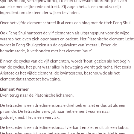
spiritus mundi, vertegenwoordigt die het universum doordringt en zich
aan elke menselijke rede onttrekt. Zij zagen het als een noodzakelijk
ingrediënt om de steen der wijzen te vinden.
Over het vijfde element schreef ik al eens een blog met de titel: Feng Shui
Ook Feng Shui hanteert de vijf elementen als uitgangspunt voor de wijze
waarop het leven zich openbaart en ordent. Het Platonische element lucht
wordt in Feng Shui gezien als de equivalent van ‘metaal’. Ether, de
hemelmaterie, is verbonden met het element ‘hout’.
Binnen de cyclus van de vijf elementen, wordt ‘hout’ gezien als het begin
van de cyclus; het punt waar alles in beweging wordt gebracht. Net zoals
Aristoteles het vijfde element, de kwintessens, beschouwde als het
element dat aanzet tot beweging.
Element Vormen
Even terug naar de Platonische lichamen.
De tetraëder is een driedimensionale driehoek en ziet er dus uit als een
piramide. De tetraëder verwijst naar het element vuur en naar
goddelijkheid. Het is een viervlak.
De hexaëder is een driedimensionaal vierkant en ziet er uit als een kubus.
De hexaëder verwijst naar het element aarde en de materie. Het is een