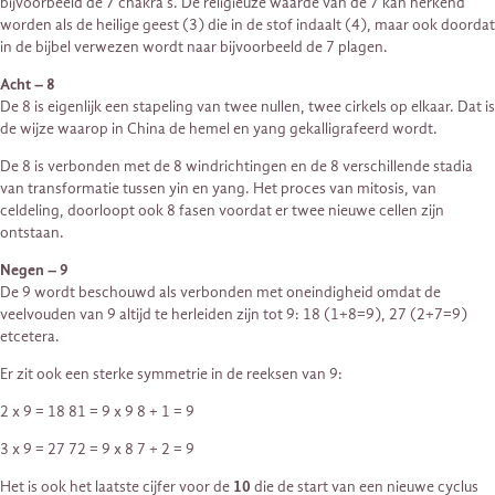
bijvoorbeeld de 7 chakra’s. De religieuze waarde van de 7 kan herkend
worden als de heilige geest (3) die in de stof indaalt (4), maar ook doordat
in de bijbel verwezen wordt naar bijvoorbeeld de 7 plagen.
Acht – 8
De 8 is eigenlijk een stapeling van twee nullen, twee cirkels op elkaar. Dat is
de wijze waarop in China de hemel en yang gekalligrafeerd wordt.
De 8 is verbonden met de 8 windrichtingen en de 8 verschillende stadia
van transformatie tussen yin en yang. Het proces van mitosis, van
celdeling, doorloopt ook 8 fasen voordat er twee nieuwe cellen zijn
ontstaan.
Negen – 9
De 9 wordt beschouwd als verbonden met oneindigheid omdat de
veelvouden van 9 altijd te herleiden zijn tot 9: 18 (1+8=9), 27 (2+7=9)
etcetera.
Er zit ook een sterke symmetrie in de reeksen van 9:
2 x 9 = 18 81 = 9 x 9 8 + 1 = 9
3 x 9 = 27 72 = 9 x 8 7 + 2 = 9
Het is ook het laatste cijfer voor de
10
die de start van een nieuwe cyclus