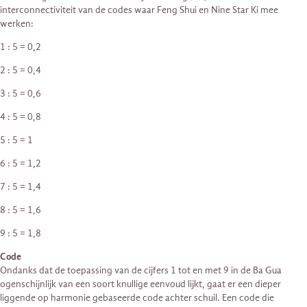
interconnectiviteit van de codes waar Feng Shui en Nine Star Ki mee
werken:
1 : 5 = 0,2
2 : 5 = 0,4
3 : 5 = 0,6
4 : 5 = 0,8
5 : 5 = 1
6 : 5 = 1,2
7 : 5 = 1,4
8 : 5 = 1,6
9 : 5 = 1,8
Code
Ondanks dat de toepassing van de cijfers 1 tot en met 9 in de Ba Gua
ogenschijnlijk van een soort knullige eenvoud lijkt, gaat er een dieper
liggende op harmonie gebaseerde code achter schuil. Een code die