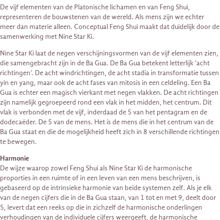
De vijf elementen van de Platonische lichamen en van Feng Shui,
representeren de bouwstenen van de wereld. Als mens zijn we echter
meer dan materie alleen. Conceptual Feng Shui maakt dat duidelijk door de
samenwerking met Nine Star Ki.
Nine Star Ki laat de negen verschijningsvormen van de vijf elementen zien,
die samengebracht zijn in de Ba Gua. De Ba Gua betekent letterlijk ‘acht
richtingen’. De acht windrichtingen, de acht stadia in transformatie tussen
yin en yang, maar ook de acht fases van mitosis in een celdeling. Een Ba
Gua is echter een magisch vierkant met negen vlakken. De acht richtingen
zijn namelijk gegroepeerd rond een vlak in het midden, het centrum. Dit
vlak is verbonden met de vijf, inderdaad de 5 van het pentagram en de
dodecaëder. De 5 van de mens. Het is de mens die in het centrum van de
Ba Gua staat en die de mogelijkheid heeft zich in 8 verschillende richtingen
te bewegen.
Harmonie
De wijze waarop zowel Feng Shui als Nine Star Ki de harmonische
proporties in een ruimte of in een leven van een mens beschrijven, is
gebaseerd op de intrinsieke harmonie van beide systemen zelf. Als je elk
van de negen cijfers die in de Ba Gua staan, van 1 tot en met 9, deelt door
5, levert dat een reeks op die in zichzelf de harmonische onderlingen
verhoudingen van de individuele cijfers weergeeft, de harmonische