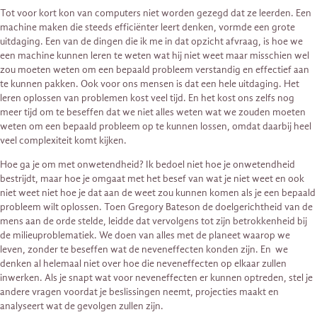
Tot voor kort kon van computers niet worden gezegd dat ze leerden. Een
machine maken die steeds efficiënter leert denken, vormde een grote
uitdaging. Een van de dingen die ik me in dat opzicht afvraag, is hoe we
een machine kunnen leren te weten wat hij niet weet maar misschien wel
zou moeten weten om een ​​bepaald probleem verstandig en effectief aan
te kunnen pakken. Ook voor ons mensen is dat een hele uitdaging. Het
leren oplossen van problemen kost veel tijd. En het kost ons zelfs nog
meer tijd om te beseffen dat we niet alles weten wat we zouden moeten
weten om een ​​bepaald probleem op te kunnen lossen, omdat daarbij heel
veel complexiteit komt kijken.
Hoe ga je om met onwetendheid? Ik bedoel niet hoe je onwetendheid
bestrijdt, maar hoe je omgaat met het besef van wat je niet weet en ook
niet weet niet hoe je dat aan de weet zou kunnen komen als je een bepaald
probleem wilt oplossen. Toen Gregory Bateson de doelgerichtheid van de
mens aan de orde stelde, leidde dat vervolgens tot zijn betrokkenheid bij
de milieuproblematiek. We doen van alles met de planeet waarop we
leven, zonder te beseffen wat de neveneffecten konden zijn. En we
denken al helemaal niet over hoe die neveneffecten op elkaar zullen
inwerken. Als je snapt wat voor neveneffecten er kunnen optreden, stel je
andere vragen voordat je beslissingen neemt, projecties maakt en
analyseert wat de gevolgen zullen zijn.