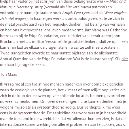
hielp haar vader bij het schrijven van diens belangrijkste werk –
Mind and
Nature, a Necessary Unity
(vertaald als
Het verbindend patroon
) en
voltooide postuum zijn laatste boek
Angels Fear
(vertaald als
Waar engelen
zich niet wagen
). In haar eigen werk als antropoloog verdiepte ze zich in
de metaforische aard van het menselijk denken, het belang van verhalen
en hoe ons levensverhaal ons leven mede vormt. Jarenlang was Catherine
betrokken bij de Edge Foundation, een initiatief van literair agent John
Brockman met als motto: ‘verzamel de grootste denkers, sluit ze op in een
kamer en laat ze elkaar de vragen stellen waar ze zelf mee worstelen’.
Twee jaar geleden leverde ze haar laatste bijdrage aan de allerlaatste
Annual Question van de Edge Foundation: Wat is de laatste vraag? Klik
hier
om haar bijdrage te lezen.
Ton Maas
Ik vraag me al een tijd af hoe mensen nadenken over complexe gehelen
zoals de ecologie van de planeet, het klimaat of menselijke populaties die
zich in de loop der eeuwen op verschillende locaties hebben gevormd en
nu weer samenkomen. Om over deze dingen na te kunnen denken heb je
volgens mij zoiets als systeemtheorie nodig. Dus verdiepte ik me weer
eens in de systeemtheorie. De aanleiding daarvoor was mijn bezorgdheid
over de toestand in de wereld. Iets dat we allemaal kunnen zien, is dat de
internationale samenwerking om allerlei problemen aan te pakken, zoals