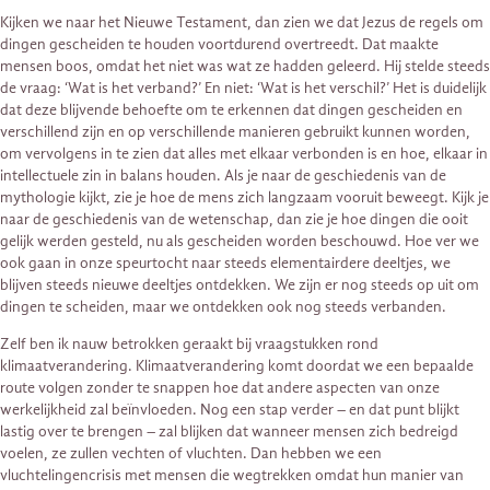
Kijken we naar het Nieuwe Testament, dan zien we dat Jezus de regels om
dingen gescheiden te houden voortdurend overtreedt. Dat maakte
mensen boos, omdat het niet was wat ze hadden geleerd. Hij stelde steeds
de vraag: ‘Wat is het verband?’ En niet: ‘Wat is het verschil?’ Het is duidelijk
dat deze blijvende behoefte om te erkennen dat dingen gescheiden en
verschillend zijn en op verschillende manieren gebruikt kunnen worden,
om vervolgens in te zien dat alles met elkaar verbonden is en hoe, elkaar in
intellectuele zin in balans houden. Als je naar de geschiedenis van de
mythologie kijkt, zie je hoe de mens zich langzaam vooruit beweegt. Kijk je
naar de geschiedenis van de wetenschap, dan zie je hoe dingen die ooit
gelijk werden gesteld, nu als gescheiden worden beschouwd. Hoe ver we
ook gaan in onze speurtocht naar steeds elementairdere deeltjes, we
blijven steeds nieuwe deeltjes ontdekken. We zijn er nog steeds op uit om
dingen te scheiden, maar we ontdekken ook nog steeds verbanden.
Zelf ben ik nauw betrokken geraakt bij vraagstukken rond
klimaatverandering. Klimaatverandering komt doordat we een bepaalde
route volgen zonder te snappen hoe dat andere aspecten van onze
werkelijkheid zal beïnvloeden. Nog een stap verder – en dat punt blijkt
lastig over te brengen – zal blijken dat wanneer mensen zich bedreigd
voelen, ze zullen vechten of vluchten. Dan hebben we een
vluchtelingencrisis met mensen die wegtrekken omdat hun manier van