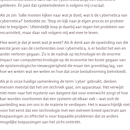
gebleven. En juist dat systeemdenken is volgens mij cruciaal.
Als ze zei: ‘Jullie moeten kijken naar wat je doet; wat is de cybernetica van
cybernetica?’ bedoelde ze: ‘Stop en kijk naar je eigen proces en probeer
dat te begrijpen.’ Uiteindelijk loop je daarbij aan tegen het probleem van
recursiviteit, maar daar valt volgens mij wel mee te leven.
Hoe weet je dat je weet wat je weet? Als ik denk aan de opwinding van die
eerste jaren van de conferenties over cybernetica, is er beslist het een en
ander verloren gegaan. Zo is de nadruk op technologie en de enorme
impact van computertechnologie op de economie ten koste gegaan van
de epistemologische nieuwsgierigheid die eraan ten grondslag lag, van
hoe we weten wat we weten en hoe dat onze besluitvorming beïnvloedt.
Als je in onze huidige samenleving de term ‘cyber’ gebruikt, denken
mensen meestal dat het om techniek gaat, om apparatuur. Het verwijst
niet meer naar het mysterie van datgene dat voor evenwicht zorgt of hoe
kan worden voorkomen dat een systeem uit elkaar valt – wat ooit de
aanleiding was om ons in de materie te verdiepen. Het is waarschijnlijk niet
voor het eerst dat een technologie met een extreem breed spectrum aan
toepassingen zo effectief is voor bepaalde problemen dat ze andere
mogelijke toepassingen aan het zicht onttrekt.