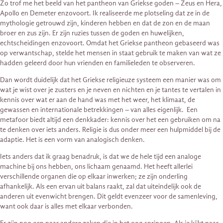
Zo trof me het beeld van het pantheon van Griekse goden – Zeus en Hera,
Apollo en Demeter enzovoort. Ik realiseerde me plotseling dat ze in de
mythologie getrouwd zijn, kinderen hebben en dat de zon en de maan
broer en zus zijn. Er zijn ruzies tussen de goden en huwelijken,
echtscheidingen enzovoort. Omdat het Griekse pantheon gebaseerd was
op verwantschap, stelde het mensen in staat gebruik te maken van wat ze
hadden geleerd door hun vrienden en familieleden te observeren.
Dan wordt duidelijk dat het Griekse religieuze systeem een ​​manier was om
wat je wist over je zusters en je neven en nichten en je tantes te vertalen in
kennis over wat er aan de hand was met het weer, het klimaat, de
gewassen en internationale betrekkingen – van alles eigenlijk. Een
metafoor biedt altijd een denkkader: kennis over het een gebruiken om na
te denken over iets anders. Religie is dus onder meer een hulpmiddel bij de
adaptie. Het is een vorm van analogisch denken.
Iets anders dat ik graag benadruk, is dat we de hele tijd een analoge
machine bij ons hebben, ons lichaam genaamd. Het heeft allerlei
verschillende organen die op elkaar inwerken; ze zijn onderling
afhankelijk. Als een ervan uit balans raakt, zal dat uiteindelijk ook de
anderen uit evenwicht brengen. Dit geldt evenzeer voor de samenleving,
want ook daar is alles met elkaar verbonden.