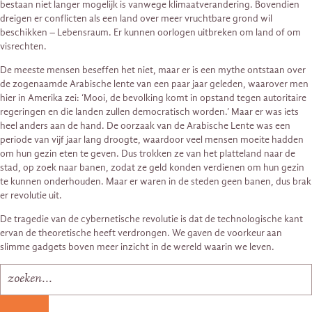
bestaan ​​niet langer mogelijk is vanwege klimaatverandering. Bovendien
dreigen er conflicten als een land over meer vruchtbare grond wil
beschikken – Lebensraum. Er kunnen oorlogen uitbreken om land of om
visrechten.
De meeste mensen beseffen het niet, maar er is een mythe ontstaan ​​over
de zogenaamde Arabische lente van een paar jaar geleden, waarover men
hier in Amerika zei: ‘Mooi, de bevolking komt in opstand tegen autoritaire
regeringen en die landen zullen democratisch worden.’ Maar er was iets
heel anders aan de hand. De oorzaak van de Arabische Lente was een
periode van vijf jaar lang droogte, waardoor veel mensen moeite hadden
om hun gezin eten te geven. Dus trokken ze van het platteland naar de
stad, op zoek naar banen, zodat ze geld konden verdienen om hun gezin
te kunnen onderhouden. Maar er waren in de steden geen banen, dus brak
er revolutie uit.
De tragedie van de cybernetische revolutie is dat de technologische kant
ervan de theoretische heeft verdrongen. We gaven de voorkeur aan
slimme gadgets boven meer inzicht in de wereld waarin we leven.