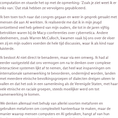
computation en stuurde het op met de opmerking: ‘Zoals je ziet weet ik er
niks van.’ Dat stuk hebben ze vervolgens gepubliceerd.
Ik ben toen toch naar dat congres gegaan en weer in gesprek geraakt met
mensen die aan AI werkten. Ik realiseerde me dat ik in mijn jeugd
ontzettend veel heb geleerd van mijn ouders, die tot in de jaren vijftig
betrokken waren bij de Macy-conferenties over cybernetica. Andere
deelnemers, zoals Warren McCulloch, kwamen vaak bij ons over de vloer
en zij en mijn ouders voerden de hele tijd discussies, waar ik als kind naar
luisterde.
Ik besloot AI niet direct te benaderen, maar via een omweg. Ik had al
eerder vastgesteld dat ons vermogen om na te denken over complexe
interactieve systemen lijkt af te nemen, dat heel wat inspanningen om
internationale samenwerking te bevorderen, ondermijnd worden, landen
met meerdere etnische bevolkingsgroepen of dialecten dreigen uiteen te
vallen en dat het ook in een samenleving als de Verenigde Staten, met haar
vele etnische en raciale groepen, steeds moeilijker werd om tot
samenwerking te komen.
We denken allemaal met behulp van allerlei soorten metaforen en
gebruiken metaforen om complexiteit hanteerbaar te maken, maar de
manier waarop mensen computers en AI gebruiken, hangt af van hun