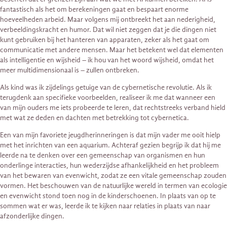
fantastisch als het om berekeningen gaat en bespaart enorme
hoeveelheden arbeid. Maar volgens mij ontbreekt het aan nederigheid,
verbeeldingskracht en humor. Dat wil niet zeggen dat je die dingen niet
kunt gebruiken bij het hanteren van apparaten, zeker als het gaat om
communicatie met andere mensen. Maar het betekent wel dat elementen
als intelligentie en wijsheid – ik hou van het woord wijsheid, omdat het
meer multidimensionaal is – zullen ontbreken.
Als kind was ik zijdelings getuige van de cybernetische revolutie. Als ik
terugdenk aan specifieke voorbeelden, realiseer ik me dat wanneer een
van mijn ouders me iets probeerde te leren, dat rechtstreeks verband hield
met wat ze deden en dachten met betrekking tot cybernetica.
Een van mijn favoriete jeugdherinneringen is dat mijn vader me ooit hielp
met het inrichten van een aquarium. Achteraf gezien begrijp ik dat hij me
leerde na te denken over een gemeenschap van organismen en hun
onderlinge interacties, hun wederzijdse afhankelijkheid en het probleem
van het bewaren van evenwicht, zodat ze een vitale gemeenschap zouden
vormen. Het beschouwen van de natuurlijke wereld in termen van ecologie
en evenwicht stond toen nog in de kinderschoenen. In plaats van op te
sommen wat er was, leerde ik te kijken naar relaties in plaats van naar
afzonderlijke dingen.