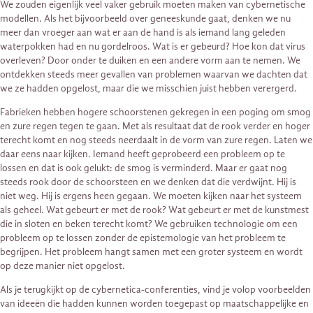
We zouden eigenlijk veel vaker gebruik moeten maken van cybernetische
modellen. Als het bijvoorbeeld over geneeskunde gaat, denken we nu
meer dan vroeger aan wat er aan de hand is als iemand lang geleden
waterpokken had en nu gordelroos. Wat is er gebeurd? Hoe kon dat virus
overleven? Door onder te duiken en een ​​andere vorm aan te nemen. We
ontdekken steeds meer gevallen van problemen waarvan we dachten dat
we ze hadden opgelost, maar die we misschien juist hebben verergerd.
Fabrieken hebben hogere schoorstenen gekregen in een poging om smog
en zure regen tegen te gaan. Met als resultaat dat de rook verder en hoger
terecht komt en nog steeds neerdaalt in de vorm van zure regen. Laten we
daar eens naar kijken. Iemand heeft geprobeerd een probleem op te
lossen en dat is ook gelukt: de smog is verminderd. Maar er gaat nog
steeds rook door de schoorsteen en we denken dat die verdwijnt. Hij is
niet weg. Hij is ergens heen gegaan. We moeten kijken naar het systeem
als geheel. Wat gebeurt er met de rook? Wat gebeurt er met de kunstmest
die in sloten en beken terecht komt? We gebruiken technologie om een ​​
probleem op te lossen zonder de epistemologie van het probleem te
begrijpen. Het probleem hangt samen met een groter systeem en wordt
op deze manier niet opgelost.
Als je terugkijkt op de cybernetica-conferenties, vind je volop voorbeelden
van ideeën die hadden kunnen worden toegepast op maatschappelijke en