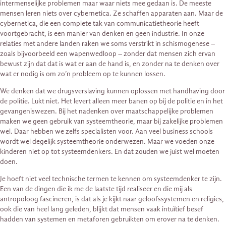
intermenselijke problemen maar waar niets mee gedaan is. De meeste
mensen leren niets over cybernetica. Ze schaffen apparaten aan. Maar de
cybernetica, die een complete tak van communicatietheorie heeft
voortgebracht, is een manier van denken en geen industrie. In onze
relaties met andere landen raken we soms verstrikt in schismogenese –
zoals bijvoorbeeld een wapenwedloop – zonder dat mensen zich ervan
bewust zijn dat dat is wat er aan de hand is, en zonder na te denken over
wat er nodig is om zo’n ​​probleem op te kunnen lossen.
We denken dat we drugsverslaving kunnen oplossen met handhaving door
de politie. Lukt niet. Het levert alleen meer banen op bij de politie en in het
gevangeniswezen. Bij het nadenken over maatschappelijke problemen
maken we geen gebruik van systeemtheorie, maar bij zakelijke problemen
wel. Daar hebben we zelfs specialisten voor. Aan veel business schools
wordt wel degelijk systeemtheorie onderwezen. Maar we voeden onze
kinderen niet op tot systeemdenkers. En dat zouden we juist wel moeten
doen.
Je hoeft niet veel technische termen te kennen om ​​systeemdenker te zijn.
Een van de dingen die ik me de laatste tijd realiseer en die mij als
antropoloog fascineren, is dat als je kijkt naar geloofssystemen en religies,
ook die van heel lang geleden, blijkt dat mensen vaak intuïtief besef
hadden van systemen en metaforen gebruikten om erover na te denken.