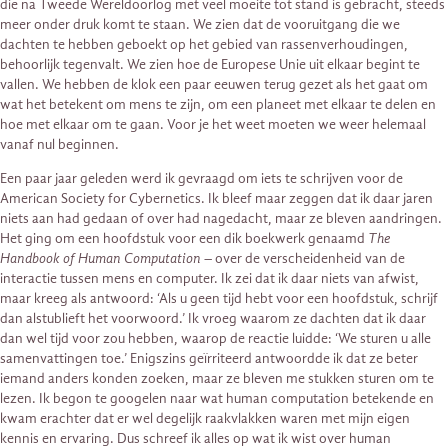
die na Tweede Wereldoorlog met veel moeite tot stand is gebracht, steeds
meer onder druk komt te staan. We zien dat de vooruitgang die we
dachten te hebben geboekt op het gebied van rassenverhoudingen,
behoorlijk tegenvalt. We zien hoe de Europese Unie uit elkaar begint te
vallen. We hebben de klok een paar eeuwen terug gezet als het gaat om
wat het betekent om mens te zijn, om een planeet met elkaar te delen en
hoe met elkaar om te gaan. Voor je het weet moeten we weer helemaal
vanaf nul beginnen.
Een paar jaar geleden werd ik gevraagd om iets te schrijven voor de
American Society for Cybernetics. Ik bleef maar zeggen dat ik daar jaren
niets aan had gedaan of over had nagedacht, maar ze bleven aandringen.
Het ging om een ​​hoofdstuk voor een dik boekwerk genaamd
The
Handbook of Human Computation
– over de verscheidenheid van de
interactie tussen mens en computer. Ik zei dat ik daar niets van afwist,
maar kreeg als antwoord: ‘Als u geen tijd hebt voor een ​​hoofdstuk, schrijf
dan alstublieft het voorwoord.’ Ik vroeg waarom ze dachten dat ik daar
dan wel tijd voor zou hebben, waarop de reactie luidde: ‘We sturen u alle
samenvattingen toe.’ Enigszins geïrriteerd antwoordde ik dat ze beter
iemand anders konden zoeken, maar ze bleven me stukken sturen om te
lezen. Ik begon te googelen naar wat human computation betekende en
kwam erachter dat er wel degelijk raakvlakken waren met mijn eigen
kennis en ervaring. Dus schreef ik alles op wat ik wist over human