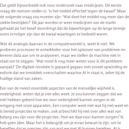
Dat geldt bijvoorbeeld ook voor onderzoek naar medicijnen. De eerste
vraag die mensen stellen is: ‘Is het middel effectief tegen de kwaal?’ Maar
de volgende vraag zou moeten zijn: ‘Wat doet het middel nog meer dan de
ziekte bestrijden?’ Elk jaar worden er weer medicijnen van de markt
gehaald als het besef doordringt dat de bijwerkingen op de lange termijn
soms ernstiger zijn dan de kwaal waartegen ze bedoeld waren.
Wat de analogie daarvan in de computerwereld is, weet ik niet. We
proberen processen te ontwikkelen voor het oplossen van problemen en
leveren data aan om te analyseren, maar we stellen de machine niet in
staat om te zeggen: ‘Wat moet ik nog meer weten voor ik dit probleem
aanpak?’ De digitale revolutie is gepaard gegaan met zoveel opwinding en
euforie dat we inmiddels overschatten waartoe AI in staat is, zeker bij de
huidige stand van zaken.
Een van de meest essentiële aspecten van de menselijke wijsheid is
nederigheid: weten dat je niet alles weet. Je zou kunnen zeggen dat we
niet hebben geleerd hoe we voor nederigheid kunnen zorgen in de
omgang met onze apparaten. Een computer weet niet wat hij niet weet en
is bereid projecties te maken, ook al beschikt hij niet over alles wat van
belang zou zijn voor die projecties. Hoe we daarvoor kunnen zorgen? Ik
heb geen idee. Maar het is belangrijk om je ervan bewust te zijn, om te
beseffen dat er grenzen zijn aan wat we met AI kunnen bereiken. AI is