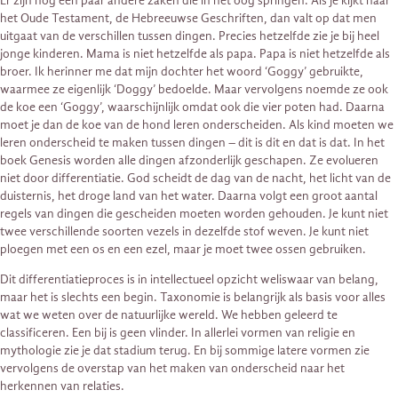
Er zijn nog een paar andere zaken die in het oog springen. Als je kijkt naar
het Oude Testament, de Hebreeuwse Geschriften, dan valt op dat men
uitgaat van de verschillen tussen dingen. Precies hetzelfde zie je bij heel
jonge kinderen. Mama is niet hetzelfde als papa. Papa is niet hetzelfde als
broer. Ik herinner me dat mijn dochter het woord ‘Goggy’ gebruikte,
waarmee ze eigenlijk ‘Doggy’ bedoelde. Maar vervolgens noemde ze ook
de koe een ‘Goggy’, waarschijnlijk omdat ook die vier poten had. Daarna
moet je dan de koe van de hond leren onderscheiden. Als kind moeten we
leren onderscheid te maken tussen dingen – dit is dit en dat is dat. In het
boek Genesis worden alle dingen afzonderlijk geschapen. Ze evolueren
niet door differentiatie. God scheidt de dag van de nacht, het licht van de
duisternis, het droge land van het water. Daarna volgt een groot aantal
regels van dingen die gescheiden moeten worden gehouden. Je kunt niet
twee verschillende soorten vezels in dezelfde stof weven. Je kunt niet
ploegen met een os en een ezel, maar je moet twee ossen gebruiken.
Dit differentiatieproces is in intellectueel opzicht weliswaar van belang,
maar het is slechts een begin. Taxonomie is belangrijk als basis voor alles
wat we weten over de natuurlijke wereld. We hebben geleerd te
classificeren. Een bij is geen vlinder. In allerlei vormen van religie en
mythologie zie je dat stadium terug. En bij sommige latere vormen zie
vervolgens de overstap van het maken van onderscheid naar het
herkennen van relaties.