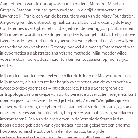
Aan het begin van de oorlog waren mijn ouders, Margaret Mead en
Gregory Bateson, een pas getrouwd stel. In die tijd ontmoetten ze
Lawrence K. Frank, een van de bestuurders was van de Macy Foundation.
Als gevolg van die ontmoeting raakten ze allebei betrokken bij de Macy
Conferenties over Cybernetica, die gedurende twintig jaar plaatsvonden.
Mijn moeder wordt in die kringen nog steeds aangehaald als het gaat over
tweede-orde-cybernetica: de cybernetica van cybernetica. Ze verwijzen in
dat verband ook vaak naar Gregory, hoewel die meer geïnteresseerd was
in cybernetica als abstracte analytische methode. Mijn moeder wilde
vooral weten hoe we deze inzichten kunnen toepassen op menselijke
relaties.
Mijn ouders hadden een heel verschillende kijk op de Macyconferenties.
Mijn moeder, die als eerste het begrip cybernetica van de cybernetica –
tweede-orde-cybernetica – introduceerde, had als achtergrond de
antropologische werkwijze van participerende observatie: hoe je iets kunt
doen en jezelf observeren terwijl je het doet. Ze zei: ‘Wel, jullie zijn een
nieuwe wetenschap, de cybernetica, aan het uitvinden, maar kijk je ook
naar het proces van het uitvinden, het proces van publiceren, verklaren en
interpreteren?’ Een van de problemen in de Verenigde Staten is dat
bepaalde deelgebieden van cybernetica hebben geleid tot een enorme
hoop economische activiteit in de informatica, terwijl de
systeemtheoretische kant van de cybernetica altijd een stiefkind is