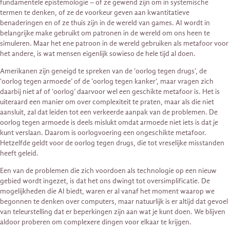
fundamentele epistemologie – of ze gewend zijn om in systemische
termen te denken, of ze de voorkeur geven aan kwantitatieve
benaderingen en of ze thuis zijn in de wereld van games. AI wordt in
belangrijke make gebruikt om ​​patronen in de wereld om ons heen te
simuleren. Maar het ene patroon in de wereld gebruiken als metafoor voor
het andere, is wat mensen eigenlijk sowieso de hele tijd al doen.
Amerikanen zijn geneigd te spreken van de ‘oorlog tegen drugs’, de
‘oorlog tegen armoede’ of de ‘oorlog tegen kanker’, maar vragen zich
daarbij niet af of ‘oorlog’ daarvoor wel een geschikte metafoor is. Het is
uiteraard een manier om over complexiteit te praten, maar als die niet
aansluit, zal dat leiden tot een verkeerde aanpak van de problemen. De
oorlog tegen armoede is deels mislukt omdat armoede niet iets is dat je
kunt verslaan. Daarom is oorlogvoering een ongeschikte metafoor.
Hetzelfde geldt voor de oorlog tegen drugs, die tot vreselijke misstanden
heeft geleid.
Een van de problemen die zich voordoen als technologie op een nieuw
gebied wordt ingezet, is dat het ons dwingt tot oversimplificatie. De
mogelijkheden die AI biedt, waren er al vanaf het moment waarop we
begonnen te denken over computers, maar natuurlijk is er altijd dat gevoel
van teleurstelling dat er beperkingen zijn aan wat je kunt doen. We blijven
aldoor proberen om complexere dingen voor elkaar te krijgen.