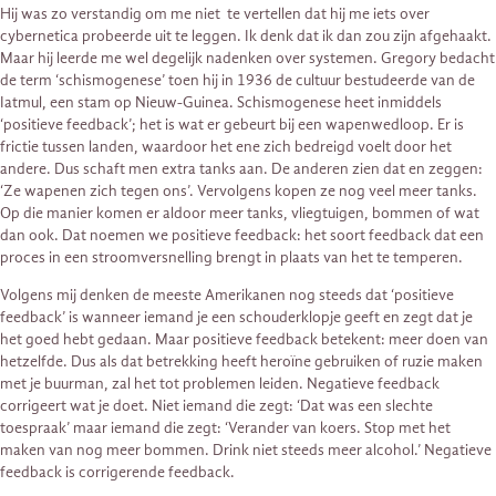
Hij was zo verstandig om me niet te vertellen dat hij me iets over
cybernetica probeerde uit te leggen. Ik denk dat ik dan zou zijn afgehaakt.
Maar hij leerde me wel degelijk nadenken over systemen. Gregory bedacht
de term ‘schismogenese’ toen hij in 1936 de cultuur bestudeerde van de
Iatmul, een stam op Nieuw-Guinea. Schismogenese heet inmiddels
‘positieve feedback’; het is wat er gebeurt bij een wapenwedloop. Er is
frictie tussen landen, waardoor het ene zich bedreigd voelt door het
andere. Dus schaft men extra tanks aan. De anderen zien dat en zeggen:
‘Ze wapenen zich tegen ons’. Vervolgens kopen ze nog veel meer tanks.
Op die manier komen er aldoor meer tanks, vliegtuigen, bommen of wat
dan ook. Dat noemen we positieve feedback: het soort feedback dat een
proces in een stroomversnelling brengt in plaats van het te temperen.
Volgens mij denken de meeste Amerikanen nog steeds dat ‘positieve
feedback’ is wanneer iemand je een schouderklopje geeft en zegt dat je
het goed hebt gedaan. Maar positieve feedback betekent: meer doen van
hetzelfde. Dus als dat betrekking heeft heroïne gebruiken of ruzie maken
met je buurman, zal het tot problemen leiden. Negatieve feedback
corrigeert wat je doet. Niet iemand die zegt: ‘Dat was een slechte
toespraak’ maar iemand die zegt: ‘Verander van koers. Stop met het
maken van nog meer bommen. Drink niet steeds meer alcohol.’ Negatieve
feedback is corrigerende feedback.