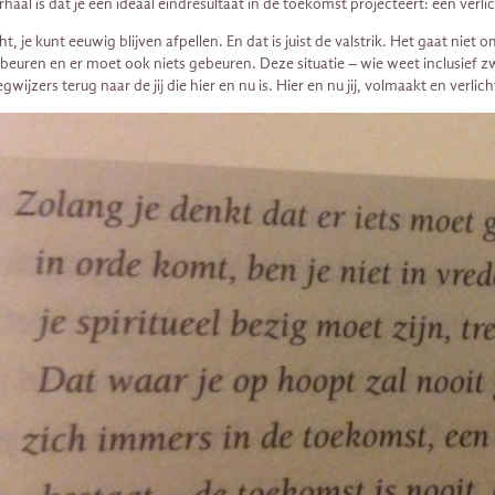
rhaal is dat je een ideaal eindresultaat in de toekomst projecteert: een verl
ht, je kunt eeuwig blijven afpellen. En dat is juist de valstrik. Het gaat niet
beuren en er moet ook niets gebeuren. Deze situatie – wie weet inclusief zware 
gwijzers terug naar de jij die hier en nu is. Hier en nu jij, volmaakt en ver