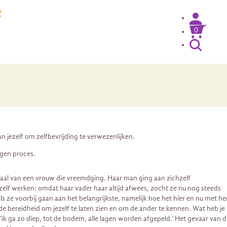
g
0
an jezelf om zelfbevrijding te verwezenlijken.
igen proces.
erhaal van een vrouw die vreemdging. Haar man ging aan zichzelf
zelf werken: omdat haar vader haar altijd afwees, zocht ze nu nog steeds
als ze voorbij gaan aan het belangrijkste, namelijk hoe het hier en nu met h
e bereidheid om jezelf te laten zien en om de ander te kennen. Wat heb je
‘ik ga zo diep, tot de bodem, alle lagen worden afgepeld.’ Het gevaar van d