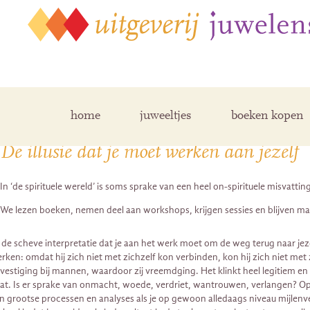
Posts Tagged ‘terug naar jezelf’
home
juweeltjes
boeken kopen
De illusie dat je moet werken aan jezelf
In ‘de spirituele wereld’ is soms sprake van een heel on-spirituele misvatti
We lezen boeken, nemen deel aan workshops, krijgen sessies en blijven m
j de scheve interpretatie dat je aan het werk moet om de weg terug naar je
rken: omdat hij zich niet met zichzelf kon verbinden, kon hij zich niet me
vestiging bij mannen, waardoor zij vreemdging. Het klinkt heel legitiem en o
at. Is er sprake van onmacht, woede, verdriet, wantrouwen, verlangen? Op 
n grootse processen en analyses als je op gewoon alledaags niveau mijlenver