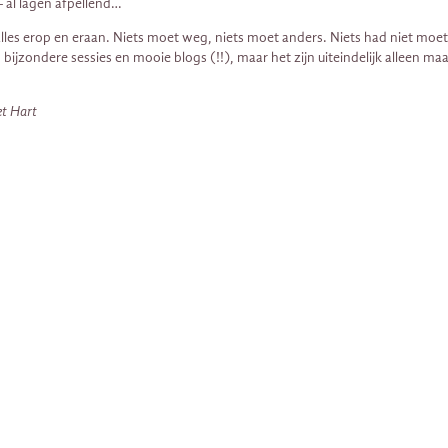
– al lagen afpellend…
 met alles erop en eraan. Niets moet weg, niets moet anders. Niets had niet moe
, bijzondere sessies en mooie blogs (!!), maar het zijn uiteindelijk alleen ma
et Hart