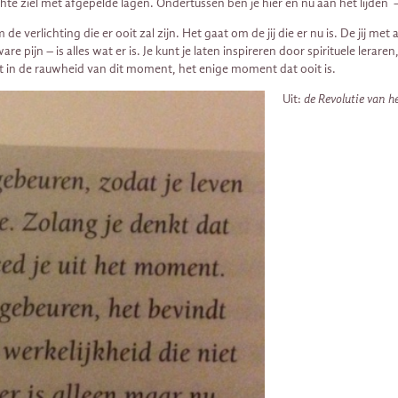
ichte ziel met afgepelde lagen. Ondertussen ben je hier en nu aan het lijden 
 om de verlichting die er ooit zal zijn. Het gaat om de jij die er nu is. De jij
pijn – is alles wat er is. Je kunt je laten inspireren door spirituele leraren
licht in de rauwheid van dit moment, het enige moment dat ooit is.
Uit:
de Revolutie van h