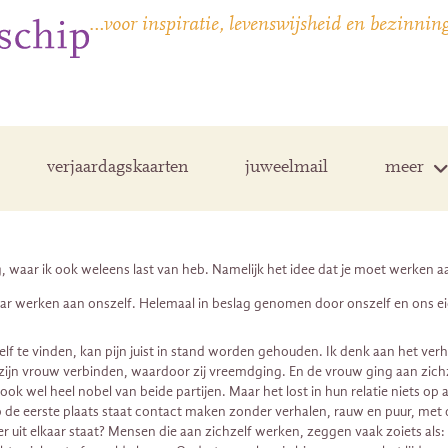
…voor inspiratie, levenswijsheid en bezinnin
verjaardagskaarten
juweelmail
meer
ng, waar ik ook weleens last van heb. Namelijk het idee dat je moet werken a
aar werken aan onszelf. Helemaal in beslag genomen door onszelf en ons e
zelf te vinden, kan pijn juist in stand worden gehouden. Ik denk aan het v
t zijn vrouw verbinden, waardoor zij vreemdging. En de vrouw ging aan zich
ok wel heel nobel van beide partijen. Maar het lost in hun relatie niets op 
de eerste plaats staat contact maken zonder verhalen, rauw en puur, met d
 uit elkaar staat? Mensen die aan zichzelf werken, zeggen vaak zoiets als: 