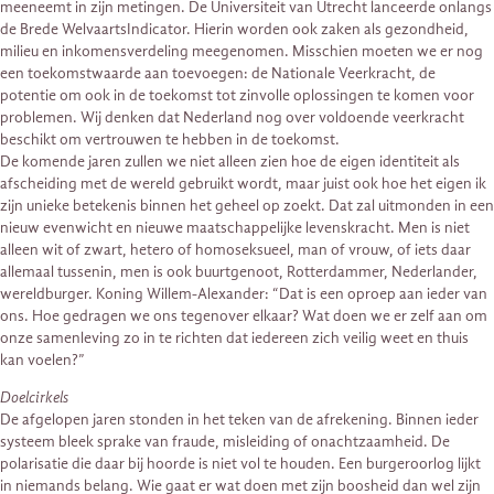
meeneemt in zijn metingen. De Universiteit van Utrecht lanceerde onlangs
de Brede WelvaartsIndicator. Hierin worden ook zaken als gezondheid,
milieu en inkomensverdeling meegenomen. Misschien moeten we er nog
een toekomstwaarde aan toevoegen: de Nationale Veerkracht, de
potentie om ook in de toekomst tot zinvolle oplossingen te komen voor
problemen. Wij denken dat Nederland nog over voldoende veerkracht
beschikt om vertrouwen te hebben in de toekomst.
De komende jaren zullen we niet alleen zien hoe de eigen identiteit als
afscheiding met de wereld gebruikt wordt, maar juist ook hoe het eigen ik
zijn unieke betekenis binnen het geheel op zoekt. Dat zal uitmonden in een
nieuw evenwicht en nieuwe maatschappelijke levenskracht. Men is niet
alleen wit of zwart, hetero of homoseksueel, man of vrouw, of iets daar
allemaal tussenin, men is ook buurtgenoot, Rotterdammer, Nederlander,
wereldburger. Koning Willem-Alexander: “Dat is een oproep aan ieder van
ons. Hoe gedragen we ons tegenover elkaar? Wat doen we er zelf aan om
onze samenleving zo in te richten dat iedereen zich veilig weet en thuis
kan voelen?”
Doelcirkels
De afgelopen jaren stonden in het teken van de afrekening. Binnen ieder
systeem bleek sprake van fraude, misleiding of onachtzaamheid. De
polarisatie die daar bij hoorde is niet vol te houden. Een burgeroorlog lijkt
in niemands belang. Wie gaat er wat doen met zijn boosheid dan wel zijn