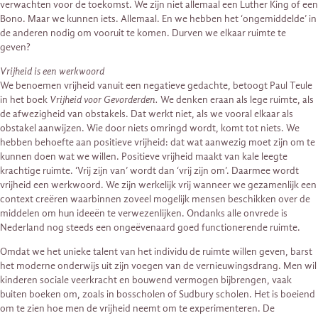
verwachten voor de toekomst. We zijn niet allemaal een Luther King of een
Bono. Maar we kunnen iets. Allemaal. En we hebben het ‘ongemiddelde’ in
de anderen nodig om vooruit te komen. Durven we elkaar ruimte te
geven?
Vrijheid is een werkwoord
We benoemen vrijheid vanuit een negatieve gedachte, betoogt Paul Teule
in het boek
Vrijheid voor Gevorderden.
We denken eraan als lege ruimte, als
de afwezigheid van obstakels. Dat werkt niet, als we vooral elkaar als
obstakel aanwijzen. Wie door niets omringd wordt, komt tot niets. We
hebben behoefte aan positieve vrijheid: dat wat aanwezig moet zijn om te
kunnen doen wat we willen. Positieve vrijheid maakt van kale leegte
krachtige ruimte. ‘Vrij zijn van’ wordt dan ‘vrij zijn om’. Daarmee wordt
vrijheid een werkwoord. We zijn werkelijk vrij wanneer we gezamenlijk een
context creëren waarbinnen zoveel mogelijk mensen beschikken over de
middelen om hun ideeën te verwezenlijken. Ondanks alle onvrede is
Nederland nog steeds een ongeëvenaard goed functionerende ruimte.
Omdat we het unieke talent van het individu de ruimte willen geven, barst
het moderne onderwijs uit zijn voegen van de vernieuwingsdrang. Men wil
kinderen sociale veerkracht en bouwend vermogen bijbrengen, vaak
buiten boeken om, zoals in bosscholen of Sudbury scholen. Het is boeiend
om te zien hoe men de vrijheid neemt om te experimenteren. De