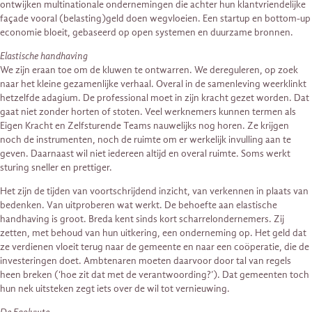
ontwijken multinationale ondernemingen die achter hun klantvriendelijke
façade vooral (belasting)geld doen wegvloeien. Een startup en bottom-up
economie bloeit, gebaseerd op open systemen en duurzame bronnen.
Elastische handhaving
We zijn eraan toe om de kluwen te ontwarren. We dereguleren, op zoek
naar het kleine gezamenlijke verhaal. Overal in de samenleving weerklinkt
hetzelfde adagium. De professional moet in zijn kracht gezet worden. Dat
gaat niet zonder horten of stoten. Veel werknemers kunnen termen als
Eigen Kracht en Zelfsturende Teams nauwelijks nog horen. Ze krijgen
noch de instrumenten, noch de ruimte om er werkelijk invulling aan te
geven. Daarnaast wil niet iedereen altijd en overal ruimte. Soms werkt
sturing sneller en prettiger.
Het zijn de tijden van voortschrijdend inzicht, van verkennen in plaats van
bedenken. Van uitproberen wat werkt. De behoefte aan elastische
handhaving is groot. Breda kent sinds kort scharrelondernemers. Zij
zetten, met behoud van hun uitkering, een onderneming op. Het geld dat
ze verdienen vloeit terug naar de gemeente en naar een coöperatie, die de
investeringen doet. Ambtenaren moeten daarvoor door tal van regels
heen breken (‘hoe zit dat met de verantwoording?’). Dat gemeenten toch
hun nek uitsteken zegt iets over de wil tot vernieuwing.