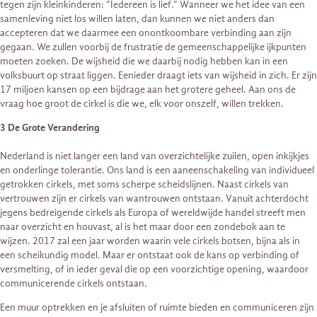
tegen zijn kleinkinderen: “Iedereen is lief.” Wanneer we het idee van een
samenleving niet los willen laten, dan kunnen we niet anders dan
accepteren dat we daarmee een onontkoombare verbinding aan zijn
gegaan. We zullen voorbij de frustratie de gemeenschappelijke ijkpunten
moeten zoeken. De wijsheid die we daarbij nodig hebben kan in een
volksbuurt op straat liggen. Eenieder draagt iets van wijsheid in zich. Er zijn
17 miljoen kansen op een bijdrage aan het grotere geheel. Aan ons de
vraag hoe groot de cirkel is die we, elk voor onszelf, willen trekken.
3 De Grote Verandering
Nederland is niet langer een land van overzichtelijke zuilen, open inkijkjes
en onderlinge tolerantie. Ons land is een aaneenschakeling van individueel
getrokken cirkels, met soms scherpe scheidslijnen. Naast cirkels van
vertrouwen zijn er cirkels van wantrouwen ontstaan. Vanuit achterdocht
jegens bedreigende cirkels als Europa of wereldwijde handel streeft men
naar overzicht en houvast, al is het maar door een zondebok aan te
wijzen. 2017 zal een jaar worden waarin vele cirkels botsen, bijna als in
een scheikundig model. Maar er ontstaat ook de kans op verbinding of
versmelting, of in ieder geval die op een voorzichtige opening, waardoor
communicerende cirkels ontstaan.
Een muur optrekken en je afsluiten of ruimte bieden en communiceren zijn