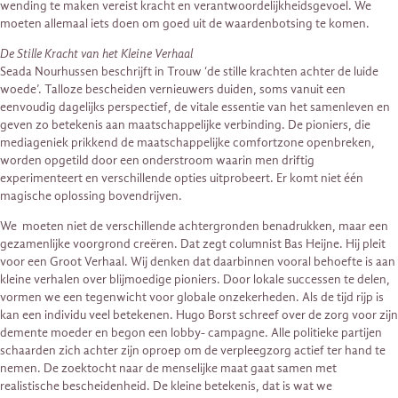
wending te maken vereist kracht en verantwoordelijkheidsgevoel. We
moeten allemaal iets doen om goed uit de waardenbotsing te komen.
De Stille Kracht van het Kleine Verhaal
Seada Nourhussen beschrijft in Trouw ‘de stille krachten achter de luide
woede’. Talloze bescheiden vernieuwers duiden, soms vanuit een
eenvoudig dagelijks perspectief, de vitale essentie van het samenleven en
geven zo betekenis aan maatschappelijke verbinding. De pioniers, die
mediageniek prikkend de maatschappelijke comfortzone openbreken,
worden opgetild door een onderstroom waarin men driftig
experimenteert en verschillende opties uitprobeert. Er komt niet één
magische oplossing bovendrijven.
We moeten niet de verschillende achtergronden benadrukken, maar een
gezamenlijke voorgrond creëren. Dat zegt columnist Bas Heijne. Hij pleit
voor een Groot Verhaal. Wij denken dat daarbinnen vooral behoefte is aan
kleine verhalen over blijmoedige pioniers. Door lokale successen te delen,
vormen we een tegenwicht voor globale onzekerheden. Als de tijd rijp is
kan een individu veel betekenen. Hugo Borst schreef over de zorg voor zijn
demente moeder en begon een lobby- campagne. Alle politieke partijen
schaarden zich achter zijn oproep om de verpleegzorg actief ter hand te
nemen. De zoektocht naar de menselijke maat gaat samen met
realistische bescheidenheid. De kleine betekenis, dat is wat we