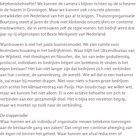
betekenisbehoefte? We kunnen de camera’s blijven richten op de scheuren
in de huizen in Groningen. Maar we kunnen ook concrete plannen
ontwikkelen om Nederland van het gas af te krijgen. Thuiszorgorganisatie
Buurtzorg steelt al jaren de show met klinkende omzetcijfers en contente
medewerkers, die in vertrouwen zelf de regie voeren: het bedrijf werd drie
jaar op rij uitgeroepen tot Beste Werkgever van Nederland.
Wantrouwen is niet het juiste businessmodel. We zien ruimte voor
levensbeschouwing in het bedrijfsleven. Waar blijft het Uitzendbureau van
de Wijsheid, met theologen en filosofen, die, los van ieder godsdienstig
protocol, individuen en bedrijven helpen om betekenis te vinden in het
eigen bestaan? Het kan niet langer zijn dat bedrijven zich niet verbinden
aan hun context, de samenleving, de wereld. Wie wil dat er een toekomst
is, zal eraan bij moeten dragen. Niet voor niets scharen grote bedrijven
zich achter het klimaatverdrag van Parijs. Hun boodschap: we willen wel,
maar we kunnen het niet alleen. Er is een actieve behoefte om zich te
verbinden aan een gezamenlijk doel. Het is bijna een versleten begrip,
maar we moeten op zoek naar de verbinding.
De stappenteller
Waar kunnen we als individu of organisatie nieuwe betekenis toevoegen
aan de bestaande gang van zaken? Dat vergt een continue afweging van
de eigen rol binnen het geheel. Waar kunnen we afval reduceren of