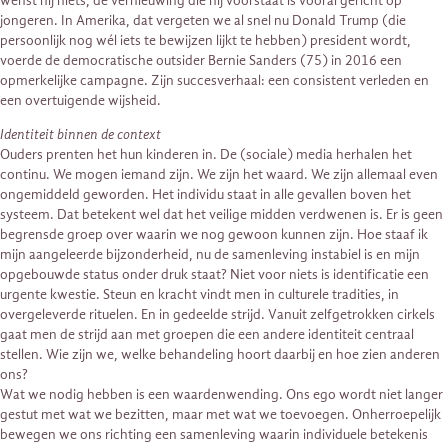
wenst hij niets, de vernieuwing die hij voorstaat is vooral gericht op
jongeren. In Amerika, dat vergeten we al snel nu Donald Trump (die
persoonlijk nog wél iets te bewijzen lijkt te hebben) president wordt,
voerde de democratische outsider Bernie Sanders (75) in 2016 een
opmerkelijke campagne. Zijn succesverhaal: een consistent verleden en
een overtuigende wijsheid.
Identiteit binnen de context
Ouders prenten het hun kinderen in. De (sociale) media herhalen het
continu. We mogen iemand zijn. We zijn het waard. We zijn allemaal even
ongemiddeld geworden. Het individu staat in alle gevallen boven het
systeem. Dat betekent wel dat het veilige midden verdwenen is. Er is geen
begrensde groep over waarin we nog gewoon kunnen zijn. Hoe staaf ik
mijn aangeleerde bijzonderheid, nu de samenleving instabiel is en mijn
opgebouwde status onder druk staat? Niet voor niets is identificatie een
urgente kwestie. Steun en kracht vindt men in culturele tradities, in
overgeleverde rituelen. En in gedeelde strijd. Vanuit zelfgetrokken cirkels
gaat men de strijd aan met groepen die een andere identiteit centraal
stellen. Wie zijn we, welke behandeling hoort daarbij en hoe zien anderen
ons?
Wat we nodig hebben is een waardenwending. Ons ego wordt niet langer
gestut met wat we bezitten, maar met wat we toevoegen. Onherroepelijk
bewegen we ons richting een samenleving waarin individuele betekenis