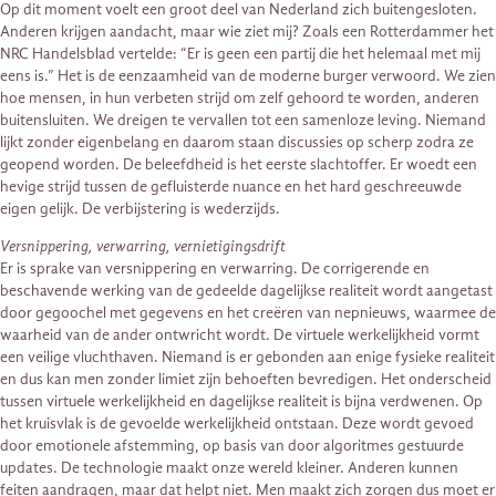
Op dit moment voelt een groot deel van Nederland zich buitengesloten.
Anderen krijgen aandacht, maar wie ziet mij? Zoals een Rotterdammer het
NRC Handelsblad vertelde: “Er is geen een partij die het helemaal met mij
eens is.” Het is de eenzaamheid van de moderne burger verwoord. We zien
hoe mensen, in hun verbeten strijd om zelf gehoord te worden, anderen
buitensluiten. We dreigen te vervallen tot een samenloze leving. Niemand
lijkt zonder eigenbelang en daarom staan discussies op scherp zodra ze
geopend worden. De beleefdheid is het eerste slachtoffer. Er woedt een
hevige strijd tussen de gefluisterde nuance en het hard geschreeuwde
eigen gelijk. De verbijstering is wederzijds.
Versnippering, verwarring, vernietigingsdrift
Er is sprake van versnippering en verwarring. De corrigerende en
beschavende werking van de gedeelde dagelijkse realiteit wordt aangetast
door gegoochel met gegevens en het creëren van nepnieuws, waarmee de
waarheid van de ander ontwricht wordt. De virtuele werkelijkheid vormt
een veilige vluchthaven. Niemand is er gebonden aan enige fysieke realiteit
en dus kan men zonder limiet zijn behoeften bevredigen. Het onderscheid
tussen virtuele werkelijkheid en dagelijkse realiteit is bijna verdwenen. Op
het kruisvlak is de gevoelde werkelijkheid ontstaan. Deze wordt gevoed
door emotionele afstemming, op basis van door algoritmes gestuurde
updates. De technologie maakt onze wereld kleiner. Anderen kunnen
feiten aandragen, maar dat helpt niet. Men maakt zich zorgen dus moet er