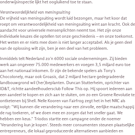
onderwijsinspectie lijkt het oogluikend toe te staan.
Verantwoordelijkheid van meningsuiting
De vrijheid van meningsuiting wordt luid bezongen, maar het koor dat
roept om verantwoordelijkheid van meningsuiting wint aan kracht. Ook de
aandacht voor universele mensenplichten neemt toe. Het zijn onze
individuele keuzes die optellen tot onze geschiedenis – en onze toekomst.
Het weten en er niets mee doen is niet langer acceptabel. Als je geen deel
van de oplossing wilt zijn, ben je een deel van het probleem.
Inmiddels telt Nederland zo’n 6000 sociale ondernemingen. Zij bieden
werk aan ongeveer 75.000 medewerkers en voegen 3,5 miljard euro toe
aan het nationaal inkomen. Er zijn de bekende spelers als Tony’s
Chocolonely, maar ook Groasis, dat 2 miljard hectare gedegradeerde
landbouwgrond wil (her)beplanten. Duncan Stutterheim, oprichter van
ID&T, richtte aandeelhoudersclub Follow This op. Hij spoort iedereen aan
een aandeel te kopen en zich aan te sluiten, om zo een Groene Revolutie te
ontketenen bij Shell. Nelle Kooren van Fairfrog zegt het in het NRC als
volgt: “Wij kunnen die verandering naar een zinvolle, eerlijke maatschappij
de rug toekeren, of we doen mee en zorgen dat het sneller gaat. We
hebben een keus.” Triodos startte een campagne onder de noemer
‘Verandering kun je kopen’. Steeds meer consumenten steunen plaatselijke
entrepreneurs, die lokaal geproduceerde alternatieven aanbieden en