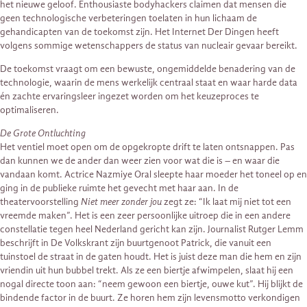
het nieuwe geloof. Enthousiaste bodyhackers claimen dat mensen die
geen technologische verbeteringen toelaten in hun lichaam de
gehandicapten van de toekomst zijn. Het Internet Der Dingen heeft
volgens sommige wetenschappers de status van nucleair gevaar bereikt.
De toekomst vraagt om een bewuste, ongemiddelde benadering van de
technologie, waarin de mens werkelijk centraal staat en waar harde data
én zachte ervaringsleer ingezet worden om het keuzeproces te
optimaliseren.
De Grote Ontluchting
Het ventiel moet open om de opgekropte drift te laten ontsnappen. Pas
dan kunnen we de ander dan weer zien voor wat die is – en waar die
vandaan komt. Actrice Nazmiye Oral sleepte haar moeder het toneel op en
ging in de publieke ruimte het gevecht met haar aan. In de
theatervoorstelling
Niet meer zonder jou
zegt ze: “Ik laat mij niet tot een
vreemde maken”. Het is een zeer persoonlijke uitroep die in een andere
constellatie tegen heel Nederland gericht kan zijn. Journalist Rutger Lemm
beschrijft in De Volkskrant zijn buurtgenoot Patrick, die vanuit een
tuinstoel de straat in de gaten houdt. Het is juist deze man die hem en zijn
vriendin uit hun bubbel trekt. Als ze een biertje afwimpelen, slaat hij een
nogal directe toon aan: “neem gewoon een biertje, ouwe kut”. Hij blijkt de
bindende factor in de buurt. Ze horen hem zijn levensmotto verkondigen