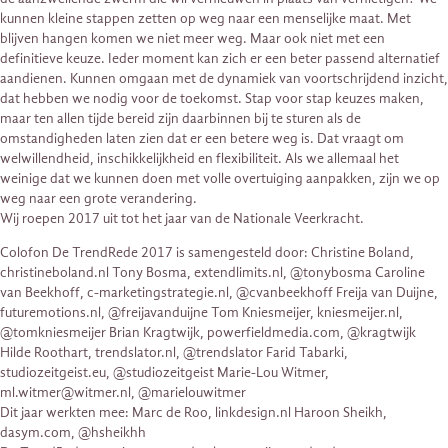
kunnen kleine stappen zetten op weg naar een menselijke maat. Met
blijven hangen komen we niet meer weg. Maar ook niet met een
definitieve keuze. Ieder moment kan zich er een beter passend alternatief
aandienen. Kunnen omgaan met de dynamiek van voortschrijdend inzicht,
dat hebben we nodig voor de toekomst. Stap voor stap keuzes maken,
maar ten allen tijde bereid zijn daarbinnen bij te sturen als de
omstandigheden laten zien dat er een betere weg is. Dat vraagt om
welwillendheid, inschikkelijkheid en flexibiliteit. Als we allemaal het
weinige dat we kunnen doen met volle overtuiging aanpakken, zijn we op
weg naar een grote verandering.
Wij roepen 2017 uit tot het jaar van de Nationale Veerkracht.
Colofon De TrendRede 2017 is samengesteld door: Christine Boland,
christineboland.nl Tony Bosma, extendlimits.nl, @tonybosma Caroline
van Beekhoff, c-marketingstrategie.nl, @cvanbeekhoff Freija van Duijne,
futuremotions.nl, @freijavanduijne Tom Kniesmeijer, kniesmeijer.nl,
@tomkniesmeijer Brian Kragtwijk, powerfieldmedia.com, @kragtwijk
Hilde Roothart, trendslator.nl, @trendslator Farid Tabarki,
studiozeitgeist.eu, @studiozeitgeist Marie-Lou Witmer,
ml.witmer@witmer.nl, @marielouwitmer
Dit jaar werkten mee: Marc de Roo, linkdesign.nl Haroon Sheikh,
dasym.com, @hsheikhh