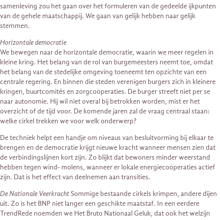
samenleving zou het gaan over het formuleren van de gedeelde ijkpunten
van de gehele maatschappij. We gaan van gelijk hebben naar gelijk
stemmen.
Horizontale democratie
We bewegen naar de horizontale democratie, waarin we meer regelen in
kleine kring. Het belang van de rol van burgemeesters neemt toe, omdat
het belang van de stedelijke omgeving toeneemt ten opzichte van een
centrale regering. En binnen die steden verenigen burgers zich in kleinere
kringen, buurtcomités en zorgcoöperaties. De burger streeft niet per se
naar autonomie. Hij wil niet overal bij betrokken worden, mist er het
overzicht of de tijd voor. De komende jaren zal de vraag centraal staan:
welke cirkel trekken we voor welk onderwerp?
De techniek helpt een handje om niveaus van besluitvorming bij elkaar te
brengen en de democratie krijgt nieuwe kracht wanneer mensen zien dat
de verbindingslijnen kort zijn. Zo blijkt dat bewoners minder weerstand
hebben tegen wind- molens, wanneer er lokale energiecoöperaties actief
zijn. Dat is het effect van deelnemen aan transities.
De Nationale Veerkracht
Sommige bestaande cirkels krimpen, andere dijen
uit. Zo is het BNP niet langer een geschikte maatstaf. In een eerdere
TrendRede noemden we Het Bruto Nationaal Geluk, dat ook het welzijn