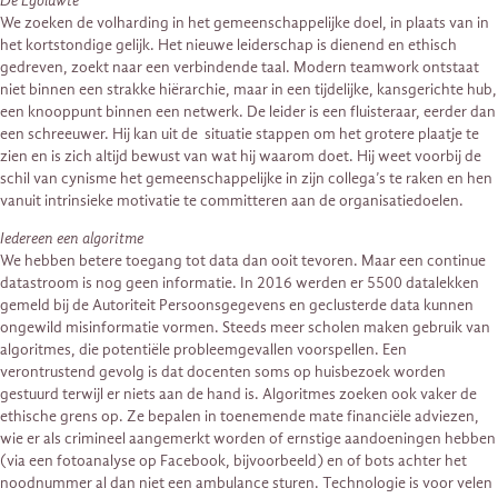
De Egoluwte
We zoeken de volharding in het gemeenschappelijke doel, in plaats van in
het kortstondige gelijk. Het nieuwe leiderschap is dienend en ethisch
gedreven, zoekt naar een verbindende taal. Modern teamwork ontstaat
niet binnen een strakke hiërarchie, maar in een tijdelijke, kansgerichte hub,
een knooppunt binnen een netwerk. De leider is een fluisteraar, eerder dan
een schreeuwer. Hij kan uit de situatie stappen om het grotere plaatje te
zien en is zich altijd bewust van wat hij waarom doet. Hij weet voorbij de
schil van cynisme het gemeenschappelijke in zijn collega’s te raken en hen
vanuit intrinsieke motivatie te committeren aan de organisatiedoelen.
Iedereen een algoritme
We hebben betere toegang tot data dan ooit tevoren. Maar een continue
datastroom is nog geen informatie. In 2016 werden er 5500 datalekken
gemeld bij de Autoriteit Persoonsgegevens en geclusterde data kunnen
ongewild misinformatie vormen. Steeds meer scholen maken gebruik van
algoritmes, die potentiële probleemgevallen voorspellen. Een
verontrustend gevolg is dat docenten soms op huisbezoek worden
gestuurd terwijl er niets aan de hand is. Algoritmes zoeken ook vaker de
ethische grens op. Ze bepalen in toenemende mate financiële adviezen,
wie er als crimineel aangemerkt worden of ernstige aandoeningen hebben
(via een fotoanalyse op Facebook, bijvoorbeeld) en of bots achter het
noodnummer al dan niet een ambulance sturen. Technologie is voor velen