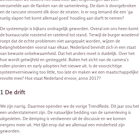
verzamelde aan de flanken van de samenleving. De dam is doorgebroken
en de rancune stroomt dik door de straten. Is er nog iemand die een ‘ga
rustig slapen het komt allemaal goed’ houding aan durft te nemen?
De systeempijn is bijkans ondragelijk geworden. Overal om ons heen komt
de bureaucratie roestend en ratelend tot stand. Terwijl de burger woedend
roept dat de echte problemen niet aangepakt worden, wijzen de
belanghebbenden vooral naar elkaar. Nederland bevindt zich in een staat
van bewuste onbekwaamheid. Dat het anders moet is duidelijk. Over het
hoe wordt getwijfeld en gesteggeld. Buiten het zicht van de camera’s
rollen pioniers en early adopters het nieuwe uit. Is de voorzichtige
systeemvernieuwing too little, too late en maken we een maatschappelijke
revolte mee? Hoe staat Nederland ervoor, anno 2017?
1 De drift
We zijn narrig. Daarmee openden we de vorige TrendRede. Dit jaar zou het
een understatement zijn. De natuurlijke bedding van de samenleving is
uitgesleten. De demping is verdwenen uit de discussie en we komen
nergens meer uit. Het lijkt erop dat we allemaal een minderheid zijn
geworden.