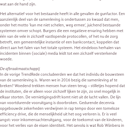
wat aan de hand zijn.
Het alternatief voor het bestaande heeft in alle gevallen de gunfactor. Een
aanzienlijk deel van de samenleving is ondertussen zo kwaad dat men,
onder het motto ‘kan me niet schelen, weg ermee’, juichend bestaande
systemen omver schopt. Burgers die een negatieve ervaring hebben met
één van de vele in zichzelf vastlopende protocollen, of het nu de zorg
betreft, een gemeentelijke instantie of een bankcontact, koppelen dat
direct aan het falen van het totale systeem. Het eindeloos herhalen van
incidenten binnen (sociale) media leidt tot een zichzelf versterkende
woede.
De afbraakmaatschappij
In de vorige TrendRede concludeerden we dat het individu de bouwsteen
van de samenleving is. Waren we in 2016 bezig die samenleving af te
breken? Woedend trekken mensen hun steen terug – stilletjes hopend dat
de instituten, die er alleen voor zichzelf lijken te zijn, zo snel mogelijk in
elkaar storten. De vernietigingsdrift komt niet uit de lucht vallen. De lijn
van voortdurende vooruitgang is doorbroken. Gedurende decennia
opgebouwde zekerheden verdwijnen in rap tempo door een tomeloze
efficiency drive, die de menselijkheid uit het oog verloren is. Er is veel
angst: voor inkomensachteruitgang, voor de toekomst van de kinderen,
voor het verlies van de eigen identiteit. Het gevolg is wat Rob Wijnberg in