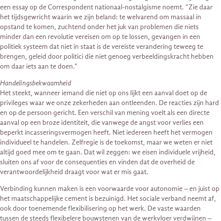
een essay op de Correspondent nationaal-nostalgisme noemt. “Zie daar
het tijdsgewricht waarin we zijn beland: te welvarend om massaal in
opstand te komen, zuchtend onder het juk van problemen die niets
minder dan een revolutie vereisen om op te lossen, gevangen in een
politiek systeem dat niet in staat is de vereiste verandering teweeg te
brengen, geleid door politici die niet genoeg verbeeldingskracht hebben
om daar iets aan te doen.”
Handelingsbekwaamheid
Het steekt, wanneer iemand die niet op ons lijkt een aanval doet op de
privileges waar we onze zekerheden aan ontleenden. De reacties zijn hard
en op de persoon gericht. Een verschil van mening voelt als een directe
aanval op een broze identiteit, die vanwege de angst voor verlies een
beperkt incasseringsvermogen heeft. Niet iedereen heeft het vermogen
individueel te handelen. Zelfregie is de toekomst, maar we weten er niet
altijd goed mee om te gaan. Dat wil zeggen: we eisen individuele vrijheid,
sluiten ons af voor de consequenties en vinden dat de overheid de
verantwoordelijkheid draagt voor wat er mis gaat.
Verbinding kunnen maken is een voorwaarde voor autonomie – en juist op
het maatschappelijke cement is bezuinigd. Het sociale verband neemt af,
ook door toenemende flexibilisering op het werk. De vaste waarden
tussen de steeds flexibelere bouwstenen van de werkvloer verdwijnen –