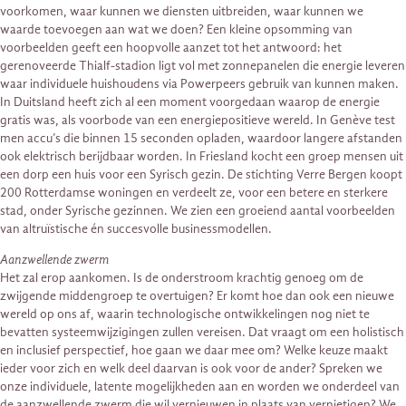
voorkomen, waar kunnen we diensten uitbreiden, waar kunnen we
waarde toevoegen aan wat we doen? Een kleine opsomming van
voorbeelden geeft een hoopvolle aanzet tot het antwoord: het
gerenoveerde Thialf-stadion ligt vol met zonnepanelen die energie leveren
waar individuele huishoudens via Powerpeers gebruik van kunnen maken.
In Duitsland heeft zich al een moment voorgedaan waarop de energie
gratis was, als voorbode van een energiepositieve wereld. In Genève test
men accu’s die binnen 15 seconden opladen, waardoor langere afstanden
ook elektrisch berijdbaar worden. In Friesland kocht een groep mensen uit
een dorp een huis voor een Syrisch gezin. De stichting Verre Bergen koopt
200 Rotterdamse woningen en verdeelt ze, voor een betere en sterkere
stad, onder Syrische gezinnen. We zien een groeiend aantal voorbeelden
van altruïstische én succesvolle businessmodellen.
Aanzwellende zwerm
Het zal erop aankomen. Is de onderstroom krachtig genoeg om de
zwijgende middengroep te overtuigen? Er komt hoe dan ook een nieuwe
wereld op ons af, waarin technologische ontwikkelingen nog niet te
bevatten systeemwijzigingen zullen vereisen. Dat vraagt om een holistisch
en inclusief perspectief, hoe gaan we daar mee om? Welke keuze maakt
ieder voor zich en welk deel daarvan is ook voor de ander? Spreken we
onze individuele, latente mogelijkheden aan en worden we onderdeel van
de aanzwellende zwerm die wil vernieuwen in plaats van vernietigen? We