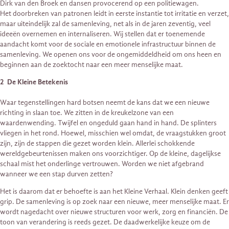
Dirk van den Broek en dansen provocerend op een politiewagen.
Het doorbreken van patronen leidt in eerste instantie tot irritatie en verzet,
maar uiteindelijk zal de samenleving, net als in de jaren zeventig, veel
ideeën overnemen en internaliseren. Wij stellen dat er toenemende
aandacht komt voor de sociale en emotionele infrastructuur binnen de
samenleving. We openen ons voor de ongemiddeldheid om ons heen en
beginnen aan de zoektocht naar een meer menselijke maat.
2 De Kleine Betekenis
Waar tegenstellingen hard botsen neemt de kans dat we een nieuwe
richting in slaan toe. We zitten in de kreukelzone van een
waardenwending. Twijfel en ongeduld gaan hand in hand. De splinters
vliegen in het rond. Hoewel, misschien wel omdat, de vraagstukken groot
zijn, zijn de stappen die gezet worden klein. Allerlei schokkende
wereldgebeurtenissen maken ons voorzichtiger. Op de kleine, dagelijkse
schaal mist het onderlinge vertrouwen. Worden we niet afgebrand
wanneer we een stap durven zetten?
Het is daarom dat er behoefte is aan het Kleine Verhaal. Klein denken geeft
grip. De samenleving is op zoek naar een nieuwe, meer menselijke maat. Er
wordt nagedacht over nieuwe structuren voor werk, zorg en financiën. De
toon van verandering is reeds gezet. De daadwerkelijke keuze om de