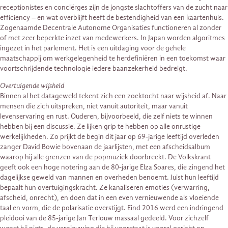
receptionistes en conciërges zijn de jongste slachtoffers van de zucht naar
efficiency – en wat overblijft heeft de bestendigheid van een kaartenhuis.
Zogenaamde Decentrale Autonome Organisaties functioneren al zonder
of met zeer beperkte inzet van medewerkers. In Japan worden algoritmes
ingezet in het parlement. Het is een uitdaging voor de gehele
maatschappij om werkgelegenheid te herdefiniëren in een toekomst waar
voortschrijdende technologie iedere baanzekerheid bedreigt.
Overtuigende wijsheid
Binnen al het datageweld tekent zich een zoektocht naar wijsheid af. Naar
mensen die zich uitspreken, niet vanuit autoriteit, maar vanuit
levenservaring en rust. Ouderen, bijvoorbeeld, die zelf niets te winnen
hebben bij een discussie. Ze lijken grip te hebben op alle onrustige
werkelijkheden. Zo prijkt de begin dit jaar op 69-jarige leeftijd overleden
zanger David Bowie bovenaan de jaarlijsten, met een afscheidsalbum
waarop hij alle grenzen van de popmuziek doorbreekt. De Volkskrant
geeft ook een hoge notering aan de 80-jarige Elza Soares, die zingend het
dagelijkse geweld van mannen en overheden benoemt. Juist hun leeftijd
bepaalt hun overtuigingskracht. Ze kanaliseren emoties (verwarring,
afscheid, onrecht), en doen dat in een even vernieuwende als vloeiende
taal en vorm, die de polarisatie overstijgt. Eind 2016 werd een indringend
pleidooi van de 85-jarige Jan Terlouw massaal gedeeld. Voor zichzelf