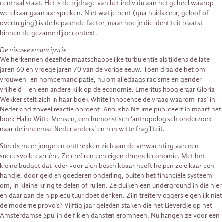
centraal staat. Het is de bijdrage van het individu aan het geheel waarop
we elkaar gaan aanspreken. Niet wat je bent (qua huidskleur, geloof of
overtuiging) is de bepalende factor, maar hoe je die identiteit plaatst
binnen de gezamenlijke context.
De nieuwe emancipatie
We herkennen dezelfde maatschappelijke turbulentie als tijdens de late
jaren 60 en vroege jaren 70 van de vorige eeuw. Toen draaide het om
vrouwen- en homoemancipatie, nu om alledaags racisme en gender-
vrijheid – en een andere kijk op de economie. Emeritus hoogleraar Gloria
Wekker stelt zich in haar boek White Innocence de vraag waarom ‘ras’ in
Nederland zoveel reactie oproept. Anousha Nzume publiceert in maart het
boek Hallo Witte Mensen, een humoristisch ‘antropologisch onderzoek
naar de inheemse Nederlanders’ en hun witte fragiliteit.
Steeds meer jongeren onttrekken zich aan de verwachting van een
succesvolle carrière. Ze creëren een eigen druppeleconomie. Met het
kleine budget dat ieder voor zich beschikbaar heeft helpen ze elkaar een
handje, door geld en goederen onderling, buiten het financiële systeem
om, in kleine kring te delen of ruilen. Ze duiken een underground in die hier
en daar aan de hippiecultuur doet denken. Zijn treitervloggers eigenlijk niet
de moderne provo’s? Vijftig jaar geleden staken die het Lieverdje op het
Amsterdamse Spui in de fik en dansten eromheen. Nu hangen ze voor een