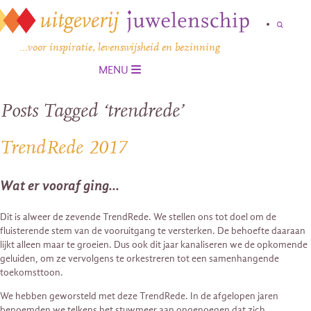
…voor inspiratie, levenswijsheid en bezinning
MENU
Posts Tagged ‘trendrede’
TrendRede 2017
Wat er vooraf ging…
Dit is alweer de zevende TrendRede. We stellen ons tot doel om de
fluisterende stem van de vooruitgang te versterken. De behoefte daaraan
lijkt alleen maar te groeien. Dus ook dit jaar kanaliseren we de opkomende
geluiden, om ze vervolgens te orkestreren tot een samenhangende
toekomsttoon.
We hebben geworsteld met deze TrendRede. In de afgelopen jaren
benoemden we telkens het stuwmeer aan ongenoegen dat zich