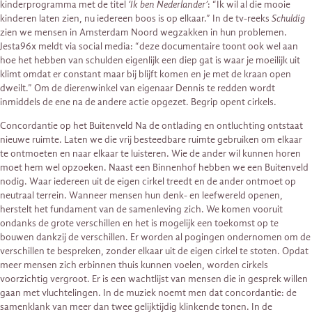
kinderprogramma met de titel
‘Ik ben Nederlander’
: “Ik wil al die mooie
kinderen laten zien, nu iedereen boos is op elkaar.” In de tv-reeks
Schuldig
zien we mensen in Amsterdam Noord wegzakken in hun problemen.
Jesta96x meldt via social media: “deze documentaire toont ook wel aan
hoe het hebben van schulden eigenlijk een diep gat is waar je moeilijk uit
klimt omdat er constant maar bij blijft komen en je met de kraan open
dweilt.” Om de dierenwinkel van eigenaar Dennis te redden wordt
inmiddels de ene na de andere actie opgezet. Begrip opent cirkels.
Concordantie op het Buitenveld Na de ontlading en ontluchting ontstaat
nieuwe ruimte. Laten we die vrij besteedbare ruimte gebruiken om elkaar
te ontmoeten en naar elkaar te luisteren. Wie de ander wil kunnen horen
moet hem wel opzoeken. Naast een Binnenhof hebben we een Buitenveld
nodig. Waar iedereen uit de eigen cirkel treedt en de ander ontmoet op
neutraal terrein. Wanneer mensen hun denk- en leefwereld openen,
herstelt het fundament van de samenleving zich. We komen vooruit
ondanks de grote verschillen en het is mogelijk een toekomst op te
bouwen dankzij de verschillen. Er worden al pogingen ondernomen om de
verschillen te bespreken, zonder elkaar uit de eigen cirkel te stoten. Opdat
meer mensen zich erbinnen thuis kunnen voelen, worden cirkels
voorzichtig vergroot. Er is een wachtlijst van mensen die in gesprek willen
gaan met vluchtelingen. In de muziek noemt men dat concordantie: de
samenklank van meer dan twee gelijktijdig klinkende tonen. In de