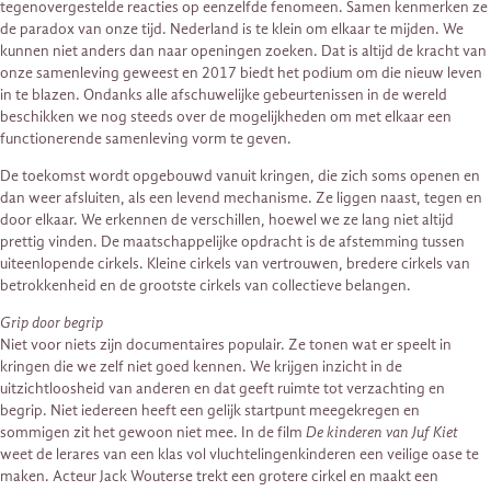
tegenovergestelde reacties op eenzelfde fenomeen. Samen kenmerken ze
de paradox van onze tijd. Nederland is te klein om elkaar te mijden. We
kunnen niet anders dan naar openingen zoeken. Dat is altijd de kracht van
onze samenleving geweest en 2017 biedt het podium om die nieuw leven
in te blazen. Ondanks alle afschuwelijke gebeurtenissen in de wereld
beschikken we nog steeds over de mogelijkheden om met elkaar een
functionerende samenleving vorm te geven.
De toekomst wordt opgebouwd vanuit kringen, die zich soms openen en
dan weer afsluiten, als een levend mechanisme. Ze liggen naast, tegen en
door elkaar. We erkennen de verschillen, hoewel we ze lang niet altijd
prettig vinden. De maatschappelijke opdracht is de afstemming tussen
uiteenlopende cirkels. Kleine cirkels van vertrouwen, bredere cirkels van
betrokkenheid en de grootste cirkels van collectieve belangen.
Grip door begrip
Niet voor niets zijn documentaires populair. Ze tonen wat er speelt in
kringen die we zelf niet goed kennen. We krijgen inzicht in de
uitzichtloosheid van anderen en dat geeft ruimte tot verzachting en
begrip. Niet iedereen heeft een gelijk startpunt meegekregen en
sommigen zit het gewoon niet mee. In de film
De kinderen van Juf Kiet
weet de lerares van een klas vol vluchtelingenkinderen een veilige oase te
maken. Acteur Jack Wouterse trekt een grotere cirkel en maakt een