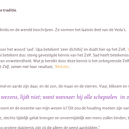
e traditie.
dividu en de wereld beschrijven. Ze vormen het laatste deel van de Veda’s.
or het woord ‘sad’. Upa betekent ‘zeer dichtbij’ en duidt hier op het Zelf,
 betekent dus: stevig gevestigde kennis van het Zelf. Sad heeft betekenissen
 van onwetendheid. Wat je bereikt door deze kennis is het onbegrensde Zelf,
et Zelf, samen met haar resultaat,
‘Moksha’
.
l en aarde zijn daar, en de zon, de maan en de sterren. Vuur, bliksem en wind
e wezens, lijdt niet; want wanneer hij alle schepselen in z
 woont en de essentie van mijn wezen is? Dit zou de houding moeten zijn va
 slechts tijdelijk geluk brengen en onvermijdelijk een mens zullen binden, t
 grotere duisternis zijn zij die alleen de geest aanbidden.”