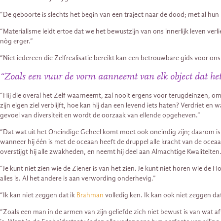
“De geboorte is slechts het begin van een traject naar de dood; met al hu
“Materialisme leidt ertoe dat we het bewustzijn van ons innerlijk leven v
nòg erger.”
“Niet iedereen die Zelfrealisatie bereikt kan een betrouwbare gids voor o
“Zoals een vuur de vorm aanneemt van elk object dat het 
“Hij die overal het Zelf waarneemt, zal nooit ergens voor terugdeinzen, omd
zijn eigen ziel verblijft, hoe kan hij dan een levend iets haten? Verdriet en
gevoel van diversiteit en wordt de oorzaak van ellende opgeheven.”
“Dat wat uit het Oneindige Geheel komt moet ook oneindig zijn; daarom is h
wanneer hij één is met de oceaan heeft de druppel alle kracht van de oceaan.
overstijgt hij alle zwakheden, en neemt hij deel aan Almachtige Kwaliteiten
“Je kunt niet zien wie de Ziener is van het zien. Je kunt niet horen wie de 
alles is. Al het andere is aan verwording onderhevig.”
“Ik kan niet zeggen dat ik
Brahman
volledig ken. Ik kan ook niet zeggen dat
“Zoals een man in de armen van zijn geliefde zich niet bewust is van wat af