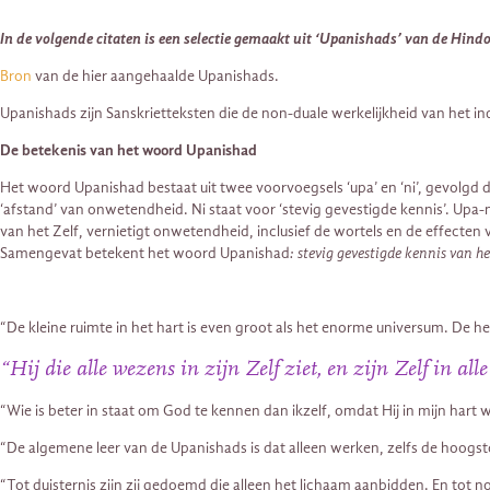
In de volgende citaten is een selectie gemaakt uit ‘Upanishads’ van de Hindo
Bron
van de hier aangehaalde Upanishads.
Upanishads zijn Sanskrietteksten die de non-duale werkelijkheid van het in
De betekenis van het woord Upanishad
Het woord Upanishad bestaat uit twee voorvoegsels ‘upa’ en ‘ni’, gevolgd do
‘afstand’ van onwetendheid. Ni staat voor ‘stevig gevestigde kennis’. Upa-ni
van het Zelf, vernietigt onwetendheid, inclusief de wortels en de effecten
Samengevat betekent het woord Upanishad
: stevig gevestigde kennis van h
“De kleine ruimte in het hart is even groot als het enorme universum. De heme
“Hij die alle wezens in zijn Zelf ziet, en zijn Zelf in all
“Wie is beter in staat om God te kennen dan ikzelf, omdat Hij in mijn hart
“De algemene leer van de Upanishads is dat alleen werken, zelfs de hoogste,
“Tot duisternis zijn zij gedoemd die alleen het lichaam aanbidden. En tot nog