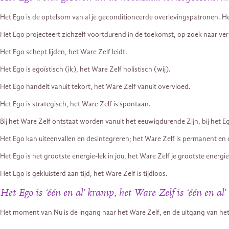
Het Ego is de optelsom van al je geconditioneerde overlevingspatronen. He
Het Ego projecteert zichzelf voortdurend in de toekomst, op zoek naar verl
Het Ego schept lijden, het Ware Zelf leidt.
Het Ego is egoïstisch (ik), het Ware Zelf holistisch (wij).
Het Ego handelt vanuit tekort, het Ware Zelf vanuit overvloed.
Het Ego is strategisch, het Ware Zelf is spontaan.
Bij het Ware Zelf ontstaat worden vanuit het eeuwigdurende Zijn, bij het 
Het Ego kan uiteenvallen en desintegreren; het Ware Zelf is permanent 
Het Ego is het grootste energie-lek in jou, het Ware Zelf je grootste energi
Het Ego is gekluisterd aan tijd, het Ware Zelf is tijdloos.
Het Ego is ‘één en al’ kramp, het Ware Zelf is ‘één en al’
Het moment van Nu is de ingang naar het Ware Zelf, en de uitgang van he