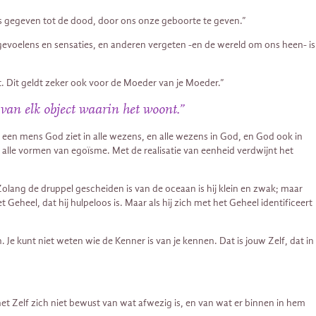
ns gegeven tot de dood, door ons onze geboorte te geven.”
 gevoelens en sensaties, en anderen vergeten -en de wereld om ons heen- is
t. Dit geldt zeker ook voor de Moeder van je Moeder.”
van elk object waarin het woont.”
s een mens God ziet in alle wezens, en alle wezens in God, en God ook in
tot alle vormen van egoïsme. Met de realisatie van eenheid verdwijnt het
Zolang de druppel gescheiden is van de oceaan is hij klein en zwak; maar
 Geheel, dat hij hulpeloos is. Maar als hij zich met het Geheel identificeert
. Je kunt niet weten wie de Kenner is van je kennen. Dat is jouw Zelf, dat in
het Zelf zich niet bewust van wat afwezig is, en van wat er binnen in hem