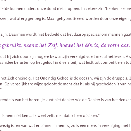
n liefde kunnen ouders onze dood niet stoppen. In zekere zin “hebben ze o
erliezen, wat al erg genoeg is. Maar gehypnotiseerd worden door onze eigen
ns zijn. Daarmee wordt niet bedoeld dat het daarbij speciaal om mannen gaa
gebruikt, neemt het Zelf, hoewel het één is, de vorm aan 
at hij zich door zijn hogere bewustzijn verenigd voelt met al het leven. Al
 waanidee berusten op het geloof in diversiteit, wat leidt tot competitie en 
et Zelf oneindig. Het Oneindig Geheel is de oceaan, wij zijn de druppels. 
 Op vergelijkbare wijze gelooft de mens dat hij als hij gescheiden is van het
.”
Horende is van het horen. Je kunt niet denker wie de Denker is van het denken
 ik hem niet ken … Ik weet zelfs niet dat ik hem
niet
ken.”
wezig is, en van wat er binnen in hem is, zo is een mens in vereniging met 