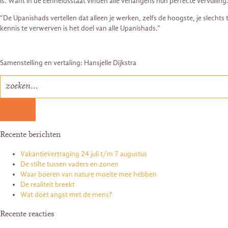
is. Want in de Eenheidsstaat vinden alle verlangens hun perfecte vervulling
“De Upanishads vertellen dat alleen je werken, zelfs de hoogste, je slechts
kennis te verwerven is het doel van alle Upanishads.”
Samenstelling en vertaling: Hansjelle Dijkstra
Recente berichten
Vakantievertraging 24 juli t/m 7 augustus
De stilte tussen vaders en zonen
Waar boeren van nature moeite mee hebben
De realiteit breekt
Wat doet angst met de mens?
Recente reacties