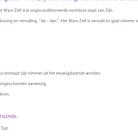
t Ware Zelf is je ongeconditioneerde vormloze staat van Zijn.
ossing en vervulling, “
als – dan”
. Het Ware Zelf is vervuld en gaat nimmer 
Ego ontstaat zijn nimmer uit het eeuwigdurende worden.
en ongeschonden aanwezig.
ebron.
 ruimte.
t Ego