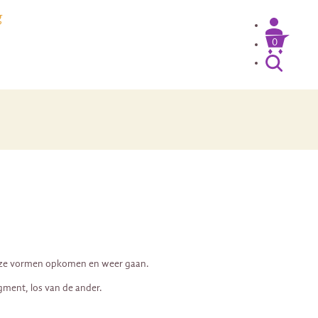
g
0
l deze vormen opkomen en weer gaan.
agment, los van de ander.