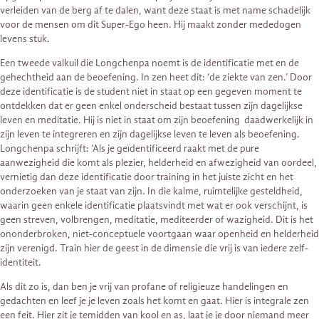
verleiden van de berg af te dalen, want deze staat is met name schadelijk
voor de mensen om dit Super-Ego heen. Hij maakt zonder mededogen
levens stuk.
Een tweede valkuil die Longchenpa noemt is de identificatie met en de
gehechtheid aan de beoefening. In zen heet dit: ‘de ziekte van zen.’ Door
deze identificatie is de student niet in staat op een gegeven moment te
ontdekken dat er geen enkel onderscheid bestaat tussen zijn dagelijkse
leven en meditatie. Hij is niet in staat om zijn beoefening daadwerkelijk in
zijn leven te integreren en zijn dagelijkse leven te leven als beoefening.
Longchenpa schrijft: ‘Als je geïdentificeerd raakt met de pure
aanwezigheid die komt als plezier, helderheid en afwezigheid van oordeel,
vernietig dan deze identificatie door training in het juiste zicht en het
onderzoeken van je staat van zijn. In die kalme, ruimtelijke gesteldheid,
waarin geen enkele identificatie plaatsvindt met wat er ook verschijnt, is
geen streven, volbrengen, meditatie, mediteerder of wazigheid. Dit is het
ononderbroken, niet-conceptuele voortgaan waar openheid en helderheid
zijn verenigd. Train hier de geest in de dimensie die vrij is van iedere zelf-
identiteit.
Als dit zo is, dan ben je vrij van profane of religieuze handelingen en
gedachten en leef je je leven zoals het komt en gaat. Hier is integrale zen
een feit. Hier zit je temidden van kool en as, laat je je door niemand meer