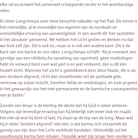
elke val incarneert het universeel scheppende verder in het weerbarstige
vlees.
Ik citeer Longchenpa over twee beruchte valkuilen op het Pad. De eerste is
het menselijke, al te menselijke toe-eigenen van de nonduale en
onmiddellijke ervaring van aanwezigheid. In zen wordt dit ‘het vastzitten
in het absolute’ genoemd. We hebben het Licht gezien en denken nu dat
we God zelf zijn. Dit is ook zo, maar er is ook een andere kant. Dit is de
kant van ons karma en ons vlees. Longchenpa schrijft: ‘Als je evenwel, ten
gevolge van een nihilistische opvatting van openheid, geen mededogen
hebt en verward bent over wat juist is en wat verkeerd, dan is dit een
foutief zicht. Wanneer het zicht is geblokkeerd door deze fixatie, die is als
een donkere afgrond, richt dan smeekbeden tot de spirituele gids,
vertrouw op zuiver inzicht, beoefen liefde en mededogen, en train je geest
in het gewaarzijn van het niet-permanente en de karmische consequenties
van je daden.’
Zonder een leraar is de leerling die denkt dat hij God is zeker verloren.
Volgens zijn levendige ervaring kan hij letterlijk niet meer stuk en maakt
het niet uit wat hij doet of laat; hij staat op de top van de berg. Maar wat
hij in deze ‘donkere afgrond’ niet ziet, is dat karma zich verzamelt als
gevolg van zijn door het Licht verblinde handelen. Uiteindelijk zal het
opgehoopte karma hem inhalen. Hopelijk weet zijn leraar hem eerder te