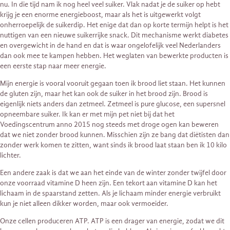
nu. In die tijd nam ik nog heel veel suiker. Vlak nadat je de suiker op hebt
krijg je een enorme energieboost, maar als het is uitgewerkt volgt
onherroepelijk de suikerdip. Het enige dat dan op korte termijn helpt is het
nuttigen van een nieuwe suikerrijke snack. Dit mechanisme werkt diabetes
en overgewicht in de hand en dat is waar ongelofelijk veel Nederlanders
dan ook mee te kampen hebben. Het weglaten van bewerkte producten is
een eerste stap naar meer energie.
Mijn energie is vooral vooruit gegaan toen ik brood liet staan. Het kunnen
de gluten zijn, maar het kan ook de suiker in het brood zijn. Brood is
eigenlijk niets anders dan zetmeel. Zetmeel is pure glucose, een supersnel
opneembare suiker. Ik kan er met mijn pet niet bij dat het
Voedingscentrum anno 2015 nog steeds met droge ogen kan beweren
dat we niet zonder brood kunnen. Misschien zijn ze bang dat diëtisten dan
zonder werk komen te zitten, want sinds ik brood laat staan ben ik 10 kilo
lichter.
Een andere zaak is dat we aan het einde van de winter zonder twijfel door
onze voorraad vitamine D heen zijn. Een tekort aan vitamine D kan het
lichaam in de spaarstand zetten. Als je lichaam minder energie verbruikt
kun je niet alleen dikker worden, maar ook vermoeider.
Onze cellen produceren ATP. ATP is een drager van energie, zodat we dit