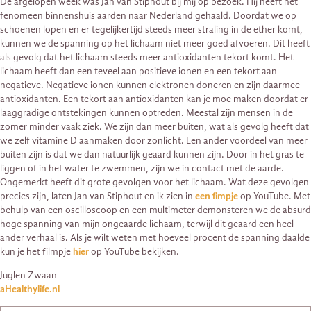
De afgelopen week was Jan van Stiphout bij mij op bezoek. Hij heeft het
fenomeen binnenshuis aarden naar Nederland gehaald. Doordat we op
schoenen lopen en er tegelijkertijd steeds meer straling in de ether komt,
kunnen we de spanning op het lichaam niet meer goed afvoeren. Dit heeft
als gevolg dat het lichaam steeds meer antioxidanten tekort komt. Het
lichaam heeft dan een teveel aan positieve ionen en een tekort aan
negatieve. Negatieve ionen kunnen elektronen doneren en zijn daarmee
antioxidanten. Een tekort aan antioxidanten kan je moe maken doordat er
laaggradige ontstekingen kunnen optreden. Meestal zijn mensen in de
zomer minder vaak ziek. We zijn dan meer buiten, wat als gevolg heeft dat
we zelf vitamine D aanmaken door zonlicht. Een ander voordeel van meer
buiten zijn is dat we dan natuurlijk geaard kunnen zijn. Door in het gras te
liggen of in het water te zwemmen, zijn we in contact met de aarde.
Ongemerkt heeft dit grote gevolgen voor het lichaam. Wat deze gevolgen
precies zijn, laten Jan van Stiphout en ik zien in
een fimpje
op YouTube. Met
behulp van een oscilloscoop en een multimeter demonsteren we de absurd
hoge spanning van mijn ongeaarde lichaam, terwijl dit geaard een heel
ander verhaal is. Als je wilt weten met hoeveel procent de spanning daalde
kun je het filmpje
hier
op YouTube bekijken.
Juglen Zwaan
aHealthylife.nl