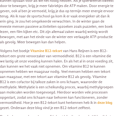
kunnen opslaan voor als we het nodig hebben. Als je spierweefsel kweekt
door te bewegen, krijg je meer fabriekjes die ATP maken. Door energie te
geven, ook al ben je vermoeid, krijg je dus op termijn meer energie ervoor
terug. Als ik naar de sportschool ga kom ik er vaak energieker uit dan ik
erin ging. Je zou het omgekeerde verwachten. In de winter gaan de
meeste mensen passieve activiteiten opzoeken zoals puzzelen, een boek
lezen, een film kijken etc. Dit zijn allemaal zaken waarbij weinig wordt
bewogen, met aan het einde van de winter een verlaagde ATP-productie
als gevolg. Meer bewegen kan dan helpen.
Volgens het boekje
Vitamine B12-tekort
van Hans Reijnen is een B12-
tekort een grote veroorzaker van vermoeidheid. B12 is een vitamine die
we lastig uit onze voeding kunnen halen. En als het al in onze voeding zit,
dan kunnen we het vaak niet opnemen. Om vitamine B12 te kunnen
opnemen hebben we maagzuur nodig. Veel mensen hebben een tekort
aan maagzuur, met een tekort aan vitamine B12 als gevolg. Vitamine
B12 is een cofactor bij talloze zaken in ons lichaam, waaronder de
methylatie. Methylatie is een scheikundig proces, waarbij methylgroepen
aan moleculen worden toegevoegd. Hierdoor worden vele processen
opgestart, zodat ons lichaam naar behoren kan functioneren, zonder
vermoeidheid. Hoe je een B12-tekort kunt herkennen heb ik in
deze blog
gezet. Onderaan deze blog vind je een B12-tekort zelftest.