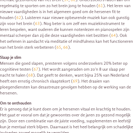
regelmatig te sporten om zo het brein jong te houden (
61
). Het leren van
nieuwe vaardigheden is in het algemeen goed om de hersenen fit te
houden (
62
). Luisteren naar nieuwe opbeurende muziek kan ook gunstig
zijn voor het brein (
63
). Nog beter is om zelf een muziekinstrument te
leren bespelen, want ouderen die kunnen notenlezen en pianospelen zijn
mentaal scherper dan zij die deze vaardigheden niet bezitten (
64
). Ook
het oefenen in aandacht via meditatie of mindfulness kan het functioneren
van het brein sterk verbeteren (
65
,
66
).
Slaap je slim
Mensen die goed slapen, presteren volgens onderzoekers 20% beter op
cognitieve testen (
67
). Het wordt aangeraden om zo’n 8 uur slaap per
nacht te halen (
68
). Dat geeft te denken, want bijna 25% van Nederland
heeft een ernstig chronisch slaaptekort (
69
). Het draaien van
ploegendiensten kan desastreuze gevolgen hebben op de werking van de
hersenen.
Om te onthouden
Er is genoeg dat je kunt doen om je hersenen vitaal en krachtig te houden.
Het gaat er vooral om dat je gewoontes over de jaren zo gezond mogelijk
zijn. Door een combinatie van de juiste voeding, supplementen en leefstijl
kun je mentaal sterk blijven. Daarnaast is het heel belangrijk om schadelijke
invloeden zoveel mogelijk te vermijden.