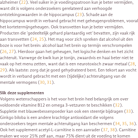
alzheimer (
22
). Veel suiker in je voedingspatroon kun je beter vermijden,
want dit is volgens onderzoekers gerelateerd aan verhoogde
ontstekingswaarden in de hippocampus (
23
). Schade aan de
hippocampus wordt in verband gebracht met geheugenproblemen, vooral
het kortetermijngeheugen. Ook transvetten kun je beter vermijden.
Producten die ‘gedeeltelijk gehard plantaardig vet’ bevatten, zijn vaak rijk
aan transvetten (
24
,
25
). Het mag voor zich spreken dat alcohol uit den
boze is voor het brein: alcohol laat het brein op termijn verschrompelen
(
26
,
27
). Hierdoor gaan het geheugen, het logische denken en het zicht
achteruit. Vanwege de kwik kun je tonijn, zwaardvis en haai beter niet te
vaak op het menu zetten, want dat is een neurotoxisch zwaar metaal (
28
,
29
). Als laatste: zorg dat je goed gehydrateerd bent. Een tekort aan vocht
wordt in verband gebracht met een (tijdelijke) achteruitgang van de
mentale vermogens (
30
,
31
).
Slik deze supplementen
Volgens wetenschappers is het voor het brein heel belangrijk om over
voldoende vitamine B12 en omega 3-vetzuren te beschikken (
32
).
Suppletie met blauwebessenpoeder kan ook een steentje bijdragen (
33
).
Ginkgo biloba is een andere krachtige antioxidant die volgens
onderzoekers tegen mentale achteruitgang kan beschermen (
34
,
35
,
36
).
Ook het supplement acetyl-L-carnitine is een aanrader (
37
,
38
). Carnitine
maken we voor 25% zelf aan, maar 75% dient uit de voeding te komen