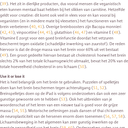
(
39
). Het zit in dierlijke producten, dus vooral mensen die veganistisch
eten kunnen mentaal baat hebben bij het slikken van carnitine. Hetzelfde
geldt voor creatine: dit komt ook veel in vlees voor en kan vooral bij
veganisten (en in mindere mate bij vleeseters) het functioneren van het
brein verbeteren (
40
,
41
). Overige breinboosters zijn Bacopa monnieri
(
42
,
43
), vinpocetine (
44
,
45
), glutathion (
46
,
47
) en vitamine E (
48
).
Vitamine E zorgt voor een goed breinfunctie doordat het vetzuren
beschermt tegen oxidatie (schadelijke inwerking van zuurstof). De reden
hiervoor is dat de droge massa van het brein voor 60% uit vet bestaat
(
49
). Een groot gedeelte hiervan bestaat uit cholesterol: hoewel het brein
slechts 2% van het totale lichaamsgewicht uitmaakt, bevat het 20% van de
totale hoeveelheid cholesterol in ons lichaam (
50
).
Use it or lose it
Het is heel belangrijk om het brein te gebruiken. Puzzelen of spelletjes
doen kan het brein beschermen tegen achteruitgang (
51
,
52
).
Breinspelletjes doen op de iPad is volgens onderzoekers dan ook een zeer
gunstige gewoonte om te hebben (
53
). Ook het uitbreiden van je
woordenschat of het leren van een nieuwe taal is goed voor de grijze
massa (
54
,
55
). Motorische oefeningen zoals dansen of thai chi kunnen
de neuroplasticiteit van de hersenen enorm doen toenemen (
56
,
57
,
58
).
Lichaamsbeweging in het algemeen kan zeer gunstig inwerken op de
mentale gezondheid van het brein (
59
,
60
). Onderzoekers raden aan om