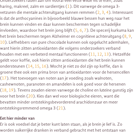
Onderzoekers raden aan om vooral veel vette wilde vis te eten, zoals
haring, makreel, zalm en sardientjes (
1
). Dit vanwege de omega 3-
vetzuren die mentale achteruitgang kunnen remmen (
2
,
3
,
4
). Interessant
is dat de anthocyanines in bijvoorbeeld blauwe bessen hun weg naar het
brein kunnen vinden en daar kunnen beschermen tegen schadelijke
invloeden, waardoor het brein jong blijft (
5
,
6
,
7
). De specerij kurkuma kan
het brein beschermen tegen Alzheimer en cognitieve achteruitgang (
8
,
9
,
10
). Liefhebbers van pure chocolade kunnen ook opgelucht ademhalen,
want hierin zitten antioxidanten die volgens onderzoekers verband
houden met een verbeterd mentaal functioneren (
11
,
12
,
13
). Hetzelfde
geldt voor koffie, ook hierin zitten antioxidanten die het brein kunnen
ondersteunen (
14
,
15
,
16
). Mocht je niet zo dol zijn op koffie, dan is
groene thee ook een prima bron van antioxidanten voor de hersencellen
(
17
). Het toevoegen van noten aan je voeding zoals walnoten,
cashewnoten, paranoten en amandelen is ook goed voor de hersenen
(
18
,
19
). Tevens zouden eieren vanwege de choline en luteïne gunstig zijn
voor het brein (
20
). Kies dan wel voor biologische eieren, want die
bevatten minder ontstekingsbevorderend arachidonzuur en meer
ontstekingsremmend omega 3 (
21
).
Eet hier minder van
Er is ook voedsel dat je beter kunt laten staan, als je brein je lief is. Zo
worden suikerrijke dranken in verband gebracht met het ontstaan van