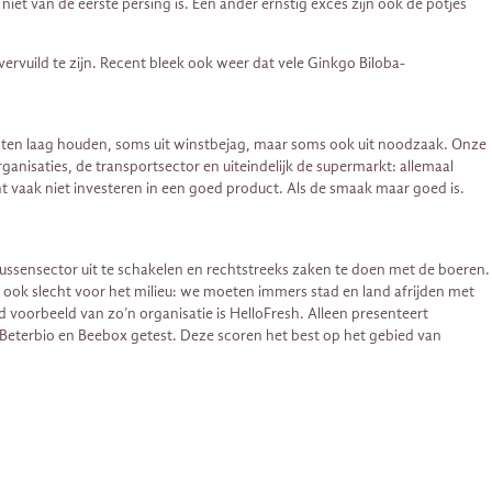
niet van de eerste persing is. Een ander ernstig exces zijn ook de potjes
ervuild te zijn. Recent bleek ook weer dat vele Ginkgo Biloba-
kosten laag houden, soms uit winstbejag, maar soms ook uit noodzaak. Onze
ganisaties, de transportsector en uiteindelijk de supermarkt: allemaal
t vaak niet investeren in een goed product. Als de smaak maar goed is.
ussensector uit te schakelen en rechtstreeks zaken te doen met de boeren.
ien ook slecht voor het milieu: we moeten immers stad en land afrijden met
 voorbeeld van zo’n organisatie is HelloFresh. Alleen presenteert
 Beterbio en Beebox getest. Deze scoren het best op het gebied van