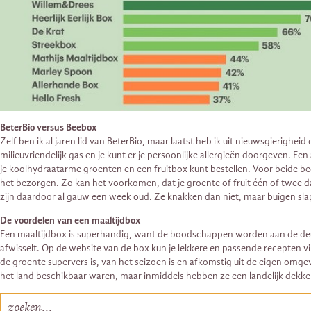
BeterBio versus Beebox
Zelf ben ik al jaren lid van BeterBio, maar laatst heb ik uit nieuwsgierigh
milieuvriendelijk gas en je kunt er je persoonlijke allergieën doorgeven. Ee
je koolhydraatarme groenten en een fruitbox kunt bestellen. Voor beide bed
het bezorgen. Zo kan het voorkomen, dat je groente of fruit één of twee 
zijn daardoor al gauw een week oud. Ze knakken dan niet, maar buigen sla
De voordelen van een maaltijdbox
Een maaltijdbox is superhandig, want de boodschappen worden aan de deur geb
afwisselt. Op de website van de box kun je lekkere en passende recepten v
de groente supervers is, van het seizoen is en afkomstig uit de eigen omgev
het land beschikbaar waren, maar inmiddels hebben ze een landelijk dekk