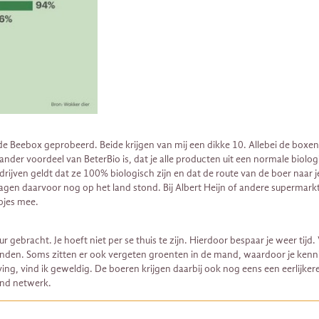
eid de Beebox geprobeerd. Beide krijgen van mij een dikke 10. Allebei de box
n ander voordeel van BeterBio is, dat je alle producten uit een normale biol
rijven geldt dat ze 100% biologisch zijn en dat de route van de boer naar j
dagen daarvoor nog op het land stond. Bij Albert Heijn of andere superma
pjes mee.
racht. Je hoeft niet per se thuis te zijn. Hierdoor bespaar je weer tijd. Ve
inden. Soms zitten er ook vergeten groenten in de mand, waardoor je kenni
ing, vind ik geweldig. De boeren krijgen daarbij ook nog eens een eerlijkere
end netwerk.