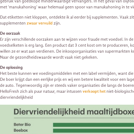
gebruik van goedkope minderwaardige vervangers. In het geval van olijfolie b
met ‘manukahoning’ waar helemaal geen spoor van manukahoning in te vi
Dat etiketten niet kloppen, ontdekte ik al eerder bij supplementen. Vaak zi
supplementen
zwaar vervuild
zijn.
De oorzaak
Er zijn verschillende oorzaken aan te wijzen voor fraude met voedsel. In
voedselketen is erg lang. Een product dat 3 cent kost om te produceren, kos
willen ze er wat aan verdienen. De inkooporganisaties van supermarkten 
Naar de gezondheidswaarde wordt vaak niet gekeken.
De oplossing
Het beste kunnen we voedingsmiddelen met een label vermijden, want die h
De boer krijgt dan een eerlijke prijs en wij een betere kwaliteit voor een l
de auto. Tegenwoordig zijn er steeds vaker organisaties die langs de boere
HelloFresh zich als puur natuur, maar intussen
verkoopt het
niet-biologisch
diervriendelijkheid