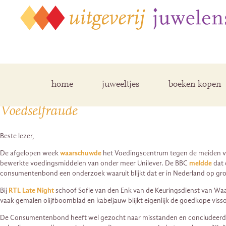
Posts Tagged ‘voedsel’
home
juweeltjes
boeken kopen
Voedselfraude
Beste lezer,
De afgelopen week
waarschuwde
het Voedingscentrum tegen de meiden van
bewerkte voedingsmiddelen van onder meer Unilever. De BBC
meldde
dat 
consumentenbond een onderzoek waaruit blijkt dat er in Nederland op grot
Bij
RTL Late Night
schoof Sofie van den Enk van de Keuringsdienst van Waar
vaak gemalen olijfboomblad en kabeljauw blijkt eigenlijk de goedkope visso
De Consumentenbond heeft wel gezocht naar misstanden en concludeerde da