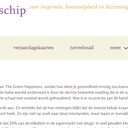
…voor inspiratie, levenswijsheid en bezinnin
verjaardagskaarten
juweelmail
meer
 The Green Happiness, omdat hun dieet je gezondheid ernstig zou kunnen
de halve wereld ondervoed is door de slechte bewerkte voeding die in de sup
e schaal met voedsel wordt gefraudeerd. Wat is er nu precies aan de hand
de aan. Ze vertelde dat uit hun metingen blijkt dat de meeste kebab-kraam
ort heek. Ze zijn niet op zoek naar deze misstanden, maar lopen er toevall
t 20% van de etiketten in de supermarkt niet deugt. In veel gevallen klo