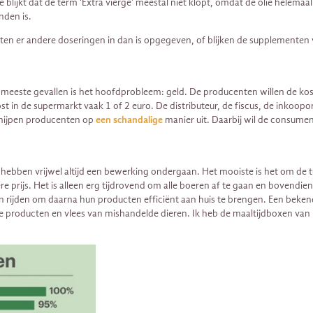
lijkt dat de term ‘Extra vierge’ meestal niet klopt, omdat de olie helemaal 
nden is.
tten er andere doseringen in dan is opgegeven, of blijken de supplementen v
 de meeste gevallen is het hoofdprobleem: geld. De producenten willen de 
t in de supermarkt vaak 1 of 2 euro. De distributeur, de fiscus, de inkoopor
knijpen producenten op
een schandalige
manier uit. Daarbij wil de consumen
ebben vrijwel altijd een bewerking ondergaan. Het mooiste is het om de t
agere prijs. Het is alleen erg tijdrovend om alle boeren af te gaan en bovend
n rijden om daarna hun producten efficiënt aan huis te brengen. Een bekend
e producten en vlees van mishandelde dieren. Ik heb de maaltijdboxen van