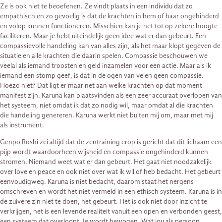
Ze is ook niet te beoefenen. Ze vindt plaats in een individu dat zo
empathisch en zo gevoelig is dat de krachten in hem of haar ongehinderd
en volop kunnen functioneren. Misschien kan je het tot op zekere hoogte
faciliteren. Maar je hebt uiteindelijk geen idee wat er dan gebeurt. Een
compassievolle handeling kan van alles zijn, als het maar klopt gegeven de
situatie en alle krachten die daarin spelen. Compassie beschouwen we
veelal als iemand troosten en geld inzamelen voor een actie. Maar als ik
iemand een stomp geef, is dat in de ogen van velen geen compassie.
Hoezo niet? Dat ligt er maar net aan welke krachten op dat moment
manifest zijn. Karuna kan plaatsvinden als een zeer accuraat overlopen van
het systeem, niet omdat ik dat zo nodig wil, maar omdat al die krachten
die handeling genereren. Karuna werkt niet buiten mij om, maar met mij
als instrument.
Genpo Roshi zei altijd dat de zentraining erop is gericht dat dit lichaam een
pijp wordt waardoorheen wijsheid en compassie ongehinderd kunnen
stromen. Niemand weet wat er dan gebeurt. Het gaat niet noodzakelijk
over love en peace en ook niet over wat ik wil of heb bedacht. Het gebeurt
eenvoudigweg. Karuna is niet bedacht, daarom staat het nergens
omschreven en wordt het niet vermeld in een ethisch systeem. Karuna is in
de zuivere zin niet te doen, het gebeurt. Het is ook niet door inzicht te
verkrijgen, het is een levende realiteit vanuit een open en verbonden geest,
een systeem dat overloopt. Je wordt bewogen. Wat jou als persoon