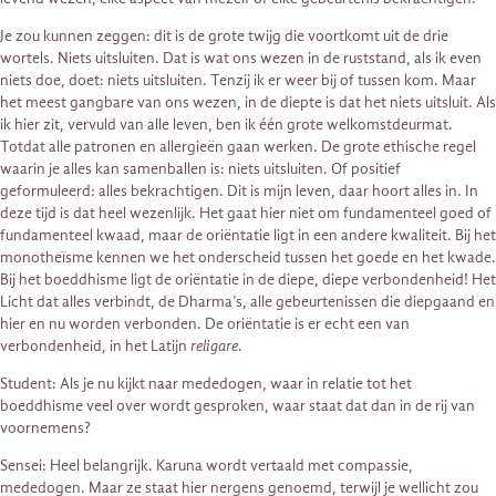
Je zou kunnen zeggen: dit is de grote twijg die voortkomt uit de drie
wortels. Niets uitsluiten. Dat is wat ons wezen in de ruststand, als ik even
niets doe, doet: niets uitsluiten. Tenzij ik er weer bij of tussen kom. Maar
het meest gangbare van ons wezen, in de diepte is dat het niets uitsluit. Als
ik hier zit, vervuld van alle leven, ben ik één grote welkomstdeurmat.
Totdat alle patronen en allergieën gaan werken. De grote ethische regel
waarin je alles kan samenballen is: niets uitsluiten. Of positief
geformuleerd: alles bekrachtigen. Dit is mijn leven, daar hoort alles in. In
deze tijd is dat heel wezenlijk. Het gaat hier niet om fundamenteel goed of
fundamenteel kwaad, maar de oriëntatie ligt in een andere kwaliteit. Bij het
monotheïsme kennen we het onderscheid tussen het goede en het kwade.
Bij het boeddhisme ligt de oriëntatie in de diepe, diepe verbondenheid! Het
Licht dat alles verbindt, de Dharma’s, alle gebeurtenissen die diepgaand en
hier en nu worden verbonden. De oriëntatie is er echt een van
verbondenheid, in het Latijn
religare
.
Student: Als je nu kijkt naar mededogen, waar in relatie tot het
boeddhisme veel over wordt gesproken, waar staat dat dan in de rij van
voornemens?
Sensei: Heel belangrijk. Karuna wordt vertaald met compassie,
mededogen. Maar ze staat hier nergens genoemd, terwijl je wellicht zou