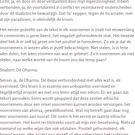
Licht, ja, en door en door verduisterd door mijn eigenzinnigheid. Intiem
verbonden, ja, en voortdurend in conflict en voortdurend onderscheiden
door dit dualistische bewustzijn. Dat ‘Ja’ zeggen, tegen de incarnatie, met
al zijn paradoxen, is uiteindelijk de kroon.
Het eerste gedeelte van de tekst in elk voornemen is zoals het eeuwenlang
in ceremonies is gereciteerd, het negatief geformuleerde stuk. Het tweede
deel heb ik er zelf bij gezet om het positief te formuleren. Zo zie je dat de
voornemens in wezen alles in jezelf bekrachtigen. Niet stelen, is in feite
alles delen, het laten stromen van wat er gebeurt. Zo’n voornemen als niet
stelen, naar welke wortel van de boom zou dat terug gaan?
Student: De Dharma.
Sensei: ja, de Dharma. De diepe verbondenheid met alles wat is, de
overvloed. Ons leven is in essentie een onbeperkte overvloed en
tegelijkertijd ervaren we met ons leven altijd een tekort. En we gaan dat
tekort aanvullen. Soms wordt geopperd dat deze zestien ethische
voornemens door een enkel voornemen kunnen worden vervangen: het
voornemen van ahimsa, geweldloosheid. Wat mij betreft gaat daar nog
een voornemen aan vooraf. Dit noem ik het eerste en laatste ethische
voornemen. Het komt rechtstreeks voort uit mijn zen-beoefening. Niets of
niemand op welke wijze dan ook uitsluiten. Positief geformuleerd, elk
levend wezen, elke aspect van mezelf of elke gebeurtenis bekrachtigen.