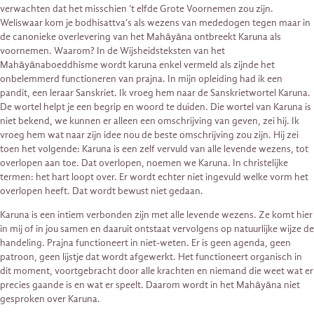
verwachten dat het misschien ‘t elfde Grote Voornemen zou zijn.
Weliswaar kom je bodhisattva’s als wezens van mededogen tegen maar in
de canonieke overlevering van het Mahāyāna ontbreekt Karuna als
voornemen. Waarom? In de Wijsheidsteksten van het
Mahāyānaboeddhisme wordt karuna enkel vermeld als zijnde het
onbelemmerd functioneren van prajna. In mijn opleiding had ik een
pandit, een leraar Sanskriet. Ik vroeg hem naar de Sanskrietwortel Karuna.
De wortel helpt je een begrip en woord te duiden. Die wortel van Karuna is
niet bekend, we kunnen er alleen een omschrijving van geven, zei hij. Ik
vroeg hem wat naar zijn idee nou de beste omschrijving zou zijn. Hij zei
toen het volgende: Karuna is een zelf vervuld van alle levende wezens, tot
overlopen aan toe. Dat overlopen, noemen we Karuna. In christelijke
termen: het hart loopt over. Er wordt echter niet ingevuld welke vorm het
overlopen heeft. Dat wordt bewust niet gedaan.
Karuna is een intiem verbonden zijn met alle levende wezens. Ze komt hier
in mij of in jou samen en daaruit ontstaat vervolgens op natuurlijke wijze de
handeling. Prajna functioneert in niet-weten. Er is geen agenda, geen
patroon, geen lijstje dat wordt afgewerkt. Het functioneert organisch in
dit moment, voortgebracht door alle krachten en niemand die weet wat er
precies gaande is en wat er speelt. Daarom wordt in het Mahāyāna niet
gesproken over Karuna.