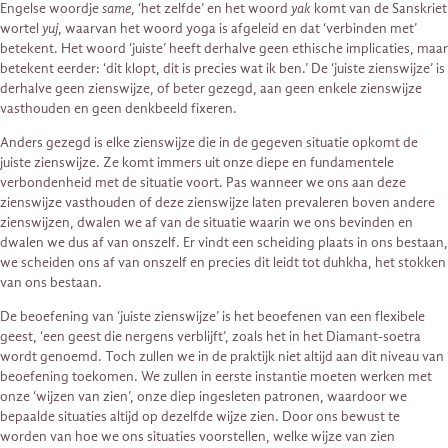
Engelse woordje
same
, ‘het zelfde’ en het woord
yak
komt van de Sanskriet
wortel
yuj
, waarvan het woord yoga is afgeleid en dat ‘verbinden met’
betekent. Het woord ‘juiste’ heeft derhalve geen ethische implicaties, maar
betekent eerder: ‘dit klopt, dit is precies wat ik ben.’ De ‘juiste zienswijze’ is
derhalve geen zienswijze, of beter gezegd, aan geen enkele zienswijze
vasthouden en geen denkbeeld fixeren.
Anders gezegd is elke zienswijze die in de gegeven situatie opkomt de
juiste zienswijze. Ze komt immers uit onze diepe en fundamentele
verbondenheid met de situatie voort. Pas wanneer we ons aan deze
zienswijze vasthouden of deze zienswijze laten prevaleren boven andere
zienswijzen, dwalen we af van de situatie waarin we ons bevinden en
dwalen we dus af van onszelf. Er vindt een scheiding plaats in ons bestaan,
we scheiden ons af van onszelf en precies dit leidt tot duhkha, het stokken
van ons bestaan.
De beoefening van ‘juiste zienswijze’ is het beoefenen van een flexibele
geest, ‘een geest die nergens verblijft’, zoals het in het Diamant-soetra
wordt genoemd. Toch zullen we in de praktijk niet altijd aan dit niveau van
beoefening toekomen. We zullen in eerste instantie moeten werken met
onze ‘wijzen van zien’, onze diep ingesleten patronen, waardoor we
bepaalde situaties altijd op dezelfde wijze zien. Door ons bewust te
worden van hoe we ons situaties voorstellen, welke wijze van zien