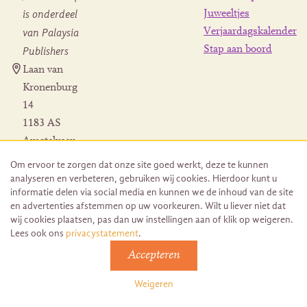
is onderdeel
Juweeltjes
Verjaardagskalender
van Palaysia
Stap aan boord
Publishers
Laan van
Kronenburg
14
1183 AS
Amstelveen
Contact
Om ervoor te zorgen dat onze site goed werkt, deze te kunnen
Herroeping
analyseren en verbeteren, gebruiken wij cookies. Hierdoor kunt u
bestelling
informatie delen via social media en kunnen we de inhoud van de site
en advertenties afstemmen op uw voorkeuren. Wilt u liever niet dat
wij cookies plaatsen, pas dan uw instellingen aan of klik op weigeren.
Lees ook ons
privacystatement
.
Accepteren
© 2026 Uitgeverij Juwelenschip. Duurzaam ontwikkeld door
Go2People
Weigeren
Algemene voorwaarden | Sitemap