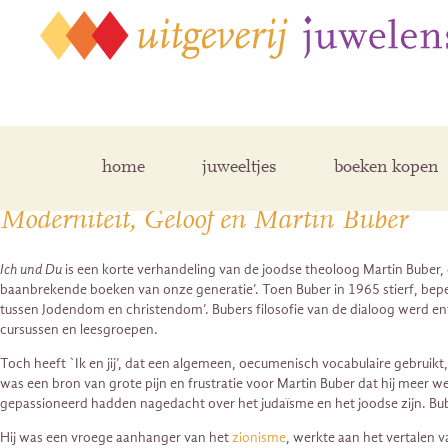
Posts Tagged ‘zionisme’
home
juweeltjes
boeken kopen
Moderniteit, Geloof en Martin Buber
Ich und Du
is een korte verhandeling van de joodse theoloog Martin Buber, di
baanbrekende boeken van onze generatie’. Toen Buber in 1965 stierf, beper
tussen Jodendom en christendom’. Bubers filosofie van de dialoog werd entho
cursussen en leesgroepen.
Toch heeft `Ik en jij’, dat een algemeen, oecumenisch vocabulaire gebruik
was een bron van grote pijn en frustratie voor Martin Buber dat hij meer 
gepassioneerd hadden nagedacht over het judaïsme en het joodse zijn. Bub
Hij was een vroege aanhanger van het
zionisme
, werkte aan het vertalen v