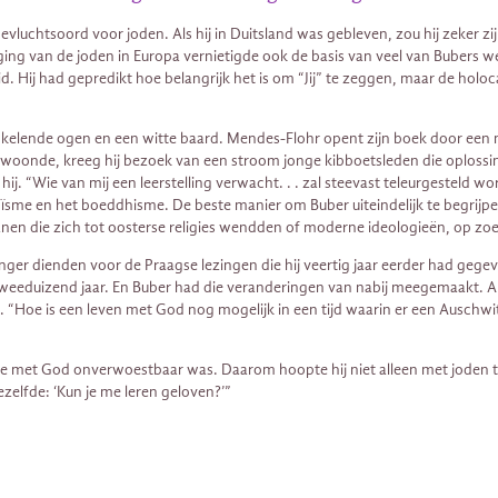
uchtsoord voor joden. Als hij in Duitsland was gebleven, zou hij zeker zi
etiging van de joden in Europa vernietigde ook de basis van veel van Bube
eid. Hij had gepredikt hoe belangrijk het is om “Jij” te zeggen, maar de ho
kelende ogen en een witte baard. Mendes-Flohr opent zijn boek door een mis
 woonde, kreeg hij bezoek van een stroom jonge kibboetsleden die oplossi
ij. “Wie van mij een leerstelling verwacht. . . zal steevast teleurgesteld 
sme en het boeddhisme. De beste manier om Buber uiteindelijk te begrijpen, 
en die zich tot oosterse religies wendden of moderne ideologieën, op zoe
anger dienden voor de Praagse lezingen die hij veertig jaar eerder had gege
 tweeduizend jaar. En Buber had die veranderingen van nabij meegemaakt. 
. “Hoe is een leven met God nog mogelijk in een tijd waarin er een Auschw
tie met God onverwoestbaar was. Daarom hoopte hij niet alleen met joden 
dezelfde: ‘Kun je me leren geloven?’”