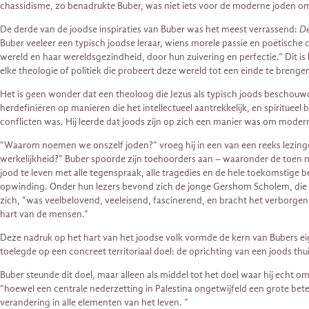
chassidisme, zo benadrukte Buber, was niet iets voor de moderne joden om z
De derde van de joodse inspiraties van Buber was het meest verrassend:
De
Buber veeleer een typisch joodse leraar, wiens morele passie en poëtische
wereld en haar wereldsgezindheid, door hun zuivering en perfectie.” Dit 
elke theologie of politiek die probeert deze wereld tot een einde te brenge
Het is geen wonder dat een theoloog die Jezus als typisch joods beschouw
herdefiniëren op manieren die het intellectueel aantrekkelijk, en spiritue
conflicten was. Hij leerde dat joods zijn op zich een manier was om modern 
“Waarom noemen we onszelf joden?” vroeg hij in een van een reeks lezing
werkelijkheid?” Buber spoorde zijn toehoorders aan – waaronder de toen n
jood te leven met alle tegenspraak, alle tragedies en de hele toekomstige b
opwinding. Onder hun lezers bevond zich de jonge Gershom Scholem, die e
zich, “was veelbelovend, veeleisend, fascinerend, en bracht het verborgen 
hart van de mensen.”
Deze nadruk op het hart van het joodse volk vormde de kern van Bubers eige
toelegde op een concreet territoriaal doel: de oprichting van een joods thui
Buber steunde dit doel, maar alleen als middel tot het doel waar hij echt om 
“hoewel een centrale nederzetting in Palestina ongetwijfeld een grote bete
verandering in alle elementen van het leven. ”