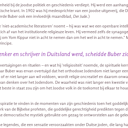
enheid bij de joodse politiek en geschiedenis verdiept. Hij werd een aanha
istische krant. In 1902 was hij medeoprichter van een joodse uitgeverij, die
ceerde Buber ook een invloedrijk maandblad,
Der Jude
.)
e ‘niet-academische literatoren’ noemt – hij was wat we een openbare int
h af van het institutionele religieuze leven. Hij vermeed zelfs de synagoge
ij om Yom Kippur niet in acht te nemen dan om het wel in acht te nemen.”
rincipe.
ker en schrijver in Duitsland werd, scheidde Buber zich
tuigingen en rituelen – en wat hij ‘religiositeit’ noemde, de spirituele ke
 Maar Buber was ervan overtuigd dat het orthodoxe Jodendom niet langer een 
of er niet langer aan wil voldoen, wordt religie oncreatief en daarom onwaar
 van denken over het Jodendom. De waarheid was niet langer een kwestie v
beste in staat zou zijn om het Joodse volk in de toekomst bij elkaar te hou
piratie te vinden in de momenten van zijn geschiedenis toen het goddelij
 van de Bijbelse profeten, die goddelijke gerechtigheid predikten tegen d
ge democratische mystiek gebruikte om gezag te ontworstelen aan de gelee
 legendes, die een sensatie veroorzaakten onder Duitse joden, die lang h