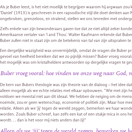
Als je Buber leest, is het niet moeilijk te begrijpen waarom hij argwaan 
‘Daniel’ (1913) is geschreven in een rapsodische stijl die doet denken aan
ongebroken, grenzeloos, en stralend, stellen we ons tevreden met onder
Zelfs enkele van zijn bewonderaars gaven toe dat ze niet altijd zeker konde
Amerikaanse vertaler van ‘I and Thou’. Walter Kaufmann erkende dat Buber 
Buber zullen niet in staat zijn om de betekenis van tal van zijn uitspraken te
Een dergelijke wazigheid was onvermijdelijk, omdat de vragen die Buber p
gevoel van heelheid bereiken dat we zo pijnlijk missen? Buber vroeg voor
het mogelijk was om kristalheldere antwoorden op dergelijke vragen te ge
Buber vroeg vooral: hoe vinden we onze weg naar God, n
De kern van Bubers theologie was zijn theorie van de dialoog – het idee dat
alleen mogelijk als we echte relaties met elkaar opbouwen. “Wie met zijn hel
voldoen we meestal niet aan dit ideaal. We hebben de neiging om de mense
noemde, zou er geen wetenschap, economie of politiek zijn. Maar hoe meer 
relatie. Alleen als we ‘jij’ tegen de wereld zeggen, bemerken we haar wonder
worden. Zoals Buber schreef, kan zelfs een kat of een stukje mica in ons 
wordt. . . dan is het voor mij niets anders dan Jij!”
Alleen als we ‘jij’ tegen de wereld zeggen, bemerken we h