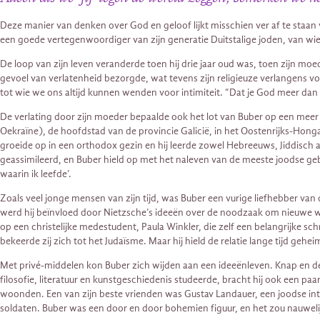
Deze manier van denken over God en geloof lijkt misschien ver af te staan
een goede vertegenwoordiger van zijn generatie Duitstalige joden, van wie
De loop van zijn leven veranderde toen hij drie jaar oud was, toen zijn m
gevoel van verlatenheid bezorgde, wat tevens zijn religieuze verlangens v
tot wie we ons altijd kunnen wenden voor intimiteit. “Dat je God meer dan w
De verlating door zijn moeder bepaalde ook het lot van Buber op een meer 
Oekraïne), de hoofdstad van de provincie Galicië, in het Oostenrijks-Honga
groeide op in een orthodox gezin en hij leerde zowel Hebreeuws, Jiddisch al
geassimileerd, en Buber hield op met het naleven van de meeste joodse gebru
waarin ik leefde’.
Zoals veel jonge mensen van zijn tijd, was Buber een vurige liefhebber van 
werd hij beïnvloed door Nietzsche’s ideeën over de noodzaak om nieuwe waar
op een christelijke medestudent, Paula Winkler, die zelf een belangrijke sc
bekeerde zij zich tot het Judaïsme. Maar hij hield de relatie lange tijd geheim
Met privé-middelen kon Buber zich wijden aan een ideeënleven. Knap en deli
filosofie, literatuur en kunstgeschiedenis studeerde, bracht hij ook een pa
woonden. Een van zijn beste vrienden was Gustav Landauer, een joodse inte
soldaten. Buber was een door en door bohemien figuur, en het zou nauwelijk