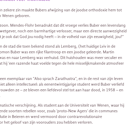
 in zekere zin maakte Bubers afwijzing van de joodse orthodoxie hem tot
 in Wenen geboren.
r zoon. Mendes-Flohr benadrukt dat dit vroege verlies Buber een levenslang
ge wetgever, noch een barmhartige verlosser, maar een directe aanwezigheid
t je ook dat God jou nodig heeft – in de volheid van zijn eeuwigheid, jou?”
n de stad die toen bekend stond als Lemberg, (het huidige Lviv in de
lomon Buber was een rijke filantroop en een joodse geleerde. Martin
uwd was en naar Lemberg was verhuisd. Dit huishouden was meer seculier en
 dat hij ‘een razende haat voelde tegen de hele misselijkmakende atmosfeer
een exemplaar van “Also sprach Zarathustra”, en in de rest van zijn leven
 alleen intellectueel: als eenentwintigjarige student werd Buber verliefd
trouwden ze – ze bleven een liefdevol stel tot aan haar dood, in 1958 – en
.
atische verschijning. Als student aan de Universiteit van Wenen, waar hij
illende soorten rebellen voor, zoals ‘proto-New Agers’ die in communes
olutie in Beieren en werd vermoord door contrarevolutionaire
oor het geloof van zijn voorouders zou hebben verloren.