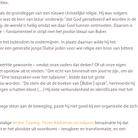
ties.
als de grondlegger van een nieuwe christelijke religie. Hij was volgens
er was de kern van Jezus’ onderwijs “dat God gerealiseerd wil worden in de
loog: de wereld is heilig omdat we daar God kunnen ontmoeten. Daarom is
e – fundamenteel in strijd met het joodse ideaal van Buber.
m het Jodendom te ondermijnen. In plaats daarvan wilde hij het
or een generatie jonge Duitse joden voor wie religie een bron van bittere
rgeërfde gewoonte – omdat onze vaders dat deden? Of uit onze eigen
opnieuw uit te vinden: “Om echt van binnenuit een jood te zijn, om als
“Drie toespraken over het Judaïsme”, leidde dat tot grote
u worden. “De stem die uit de boeken van [Buber] sprak”, herinnerde hij
rgen schatten bloot (…) Hij eiste verbondenheid en identificatie met het
ege steun aan de beweging, paste hij niet goed bij een organisatie die zich
lstalige
At the Turning: Three Addresses on Judaism
benadrukte hij dat
t er het absolute uit voortkomt – terugkeer en transformatie, en een