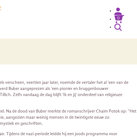
g
0
ls verscheen, veertien jaar later, noemde de vertaler het al ‘een van de
 werd Buber aangeprezen als ‘een pionier en bruggenbouwer
h. Zelfs vandaag de dag blijft ‘Ik en jij’ onderdeel van religieuze
geheel. Na de dood van Buber merkte de romanschrijver Chaim Potok op: “Het
onie, aangezien maar weinig mensen in de twintigste eeuw zo
mystiek en geschriften.
lair. Tijdens de nazi-periode leidde hij een joods programma voor