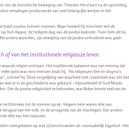
nger van de zionistische beweging van Theodor Herzl kort na de oprichting,
 Duitse vertalingen produceerde van veel belangrijke werken in het
ellectueel zouden kunnen noemen. Maar hoewel hij misschien wel de
 op Yom Kippur, de heiligste dag van de joodse kalender. Toen hem dit bij
 Met andere woorden, zijn afwijzing van de joodse orthodoxie was geen
 af van het institutionele religieuze leven.
rn waaruit religies ontstaan. Het traditionele Judaïsme was van mening dat
reële optie was voor mensen zoals hij. “Als religieuze riten en dogma’s
”, schreef hij. Deze vergelijking van waarheid met creativiteit was iets dat
an wat er in de geschiedenis was gebeurd – bijvoorbeeld of God Mozes
den. Om de joodse religiositeit te behouden, was Buber bereid veel van de
ke rechtstreeks tot de mensen sprak. Volgens hem waren drie van
e terugval van het volk, en de arrogantie van de machtigen. Een andere
rde elite van het Judaïsme.
adden neergekeken op wat zij beschouwden als voorouderlijk bijgeloof. Het