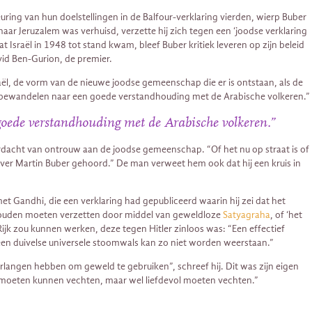
ring van hun doelstellingen in de Balfour-verklaring vierden, wierp Buber
naar Jeruzalem was verhuisd, verzette hij zich tegen een ‘joodse verklaring
Israël in 1948 tot stand kwam, bleef Buber kritiek leveren op zijn beleid
id Ben-Gurion, de premier.
raël, de vorm van de nieuwe joodse gemeenschap die er is ontstaan, als de
 te bewandelen naar een goede verstandhouding met de Arabische volkeren.”
goede verstandhouding met de Arabische volkeren.”
verdacht van ontrouw aan de joodse gemeenschap. “Of het nu op straat is of
d over Martin Buber gehoord.” De man verweet hem ook dat hij een kruis in
t Gandhi, die een verklaring had gepubliceerd waarin hij zei dat het
h zouden moeten verzetten door middel van geweldloze
Satyagraha
, of ‘het
Rijk zou kunnen werken, deze tegen Hitler zinloos was: “Een effectief
en duivelse universele stoomwals kan zo niet worden weerstaan.”
rlangen hebben om geweld te gebruiken”, schreef hij. Dit was zijn eigen
id moeten kunnen vechten, maar wel liefdevol moeten vechten.”