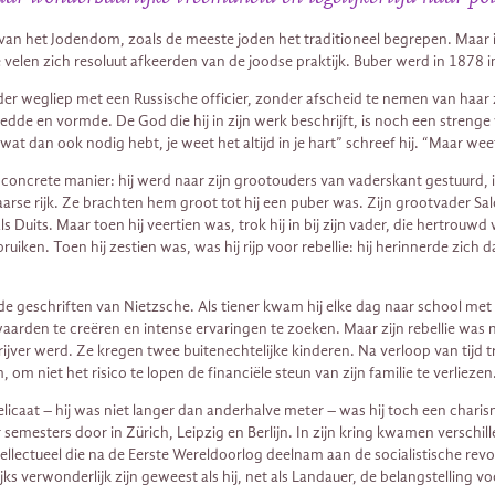
 ​​van het Jodendom, zoals de meeste joden het traditioneel begrepen. Maar
 velen zich resoluut afkeerden van de joodse praktijk. Buber werd in 1878
oeder wegliep met een Russische officier, zonder afscheid te nemen van haa
oedde en vormde. De God die hij in zijn werk beschrijft, is noch een stren
at dan ook nodig hebt, je weet het altijd in je hart” schreef hij. “Maar wee
concrete manier: hij werd naar zijn grootouders van vaderskant gestuurd, i
arse rijk. Ze brachten hem groot tot hij een puber was. Zijn grootvader Sa
s Duits. Maar toen hij veertien was, trok hij in bij zijn vader, die hertro
iken. Toen hij zestien was, was hij rijp voor rebellie: hij herinnerde zich
de geschriften van Nietzsche. Als tiener kwam hij elke dag naar school met 
den te creëren en intense ervaringen te zoeken. Maar zijn rebellie was niet
hrijver werd. Ze kregen twee buitenechtelijke kinderen. Na verloop van tijd 
, om niet het risico te lopen de financiële steun van zijn familie te verliezen
caat – hij was niet langer dan anderhalve meter – was hij toch een charism
ar semesters door in Zürich, Leipzig en Berlijn. In zijn kring kwamen versch
llectueel die na de Eerste Wereldoorlog deelnam aan de socialistische rev
s verwonderlijk zijn geweest als hij, net als Landauer, de belangstelling v