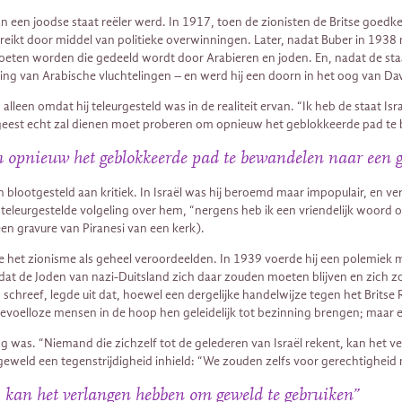
een joodse staat reëler werd. In 1917, toen de zionisten de Britse goedkeu
ereikt door middel van politieke overwinningen. Later, nadat Buber in 1938 
oeten worden die gedeeld wordt door Arabieren en joden. En, nadat de staat 
g van Arabische vluchtelingen – en werd hij een doorn in het oog van Dav
leen omdat hij teleurgesteld was in de realiteit ervan. “Ik heb de staat Is
e de geest echt zal dienen moet proberen om opnieuw het geblokkeerde pad
m opnieuw het geblokkeerde pad te bewandelen naar een 
en blootgesteld aan kritiek. In Israël was hij beroemd maar impopulair, en 
een teleurgestelde volgeling over hem, “nergens heb ik een vriendelijk woor
een gravure van Piranesi van een kerk).
het zionisme als geheel veroordeelden. In 1939 voerde hij een polemiek me
 dat de Joden van nazi-Duitsland zich daar zouden moeten blijven en zic
schreef, legde uit dat, hoewel een dergelijke handelwijze tegen het Britse 
oelloze mensen in de hoop hen geleidelijk tot bezinning brengen; maar e
 was. “Niemand die zichzelf tot de gelederen van Israël rekent, kan het ve
n geweld een tegenstrijdigheid inhield: “We zouden zelfs voor gerechtighe
, kan het verlangen hebben om geweld te gebruiken”