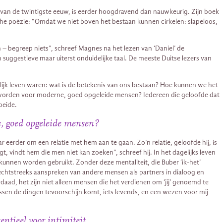
in van de twintigste eeuw, is eerder hoogdravend dan nauwkeurig. Zijn boek
che poëzie: “Omdat we niet boven het bestaan ​​kunnen cirkelen: slapeloos,
n – begreep niets”, schreef Magnes na het lezen van ‘Daniel’ de
suggestieve maar uiterst onduidelijke taal. De meeste Duitse lezers van
ijk leven waren: wat is de betekenis van ons bestaan? Hoe kunnen we het
 geworden voor moderne, goed opgeleide mensen? Iedereen die geloofde dat
beide.
e, goed opgeleide mensen?
r eerder om een relatie met hem aan te gaan. Zo’n relatie, geloofde hij, is
gt, vindt hem die men niet kan zoeken”, schreef hij. In het dagelijks leven
unnen worden gebruikt. Zonder deze mentaliteit, die Buber ‘ik-het’
rechtstreeks aanspreken van andere mensen als partners in dialoog en
rdaad, het zijn niet alleen mensen die het verdienen om ‘jij’ genoemd te
ussen de dingen tevoorschijn komt, iets levends, en een wezen voor mij
ntieel voor intimiteit.