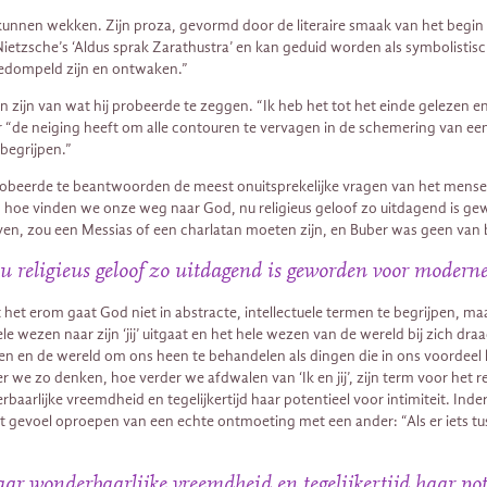
zou kunnen wekken. Zijn proza, gevormd door de literaire smaak van het beg
 Nietzsche’s ‘Aldus sprak Zarathustra’ en kan geduid worden als symbolistis
gedompeld zijn en ontwaken.”
n zijn van wat hij probeerde te zeggen. “Ik heb het tot het einde gelezen e
“de neiging heeft om alle contouren te vervagen in de schemering van een 
 begrijpen.”
robeerde te beantwoorden de meest onuitsprekelijke vragen van het mensel
al: hoe vinden we onze weg naar God, nu religieus geloof zo uitdagend is
ven, zou een Messias of een charlatan moeten zijn, en Buber was geen van 
u religieus geloof zo uitdagend is geworden voor modern
 het erom gaat God niet in abstracte, intellectuele termen te begrijpen, maa
e wezen naar zijn ‘jij’ uitgaat en het hele wezen van de wereld bij zich draa
n en de wereld om ons heen te behandelen als dingen die in ons voordeel k
we zo denken, hoe verder we afdwalen van ‘Ik en jij’, zijn term voor het 
baarlijke vreemdheid en tegelijkertijd haar potentieel voor intimiteit. Inde
het gevoel oproepen van een echte ontmoeting met een ander: “Als er iets t
aar wonderbaarlijke vreemdheid en tegelijkertijd haar pote