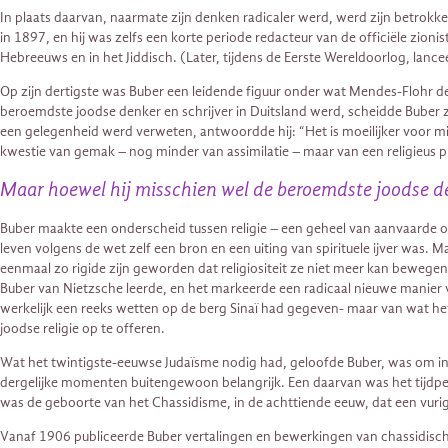
In plaats daarvan, naarmate zijn denken radicaler werd, werd zijn betrokk
in 1897, en hij was zelfs een korte periode redacteur van de officiële zion
Hebreeuws en in het Jiddisch. (Later, tijdens de Eerste Wereldoorlog, lan
Op zijn dertigste was Buber een leidende figuur onder wat Mendes-Flohr d
beroemdste joodse denker en schrijver in Duitsland werd, scheidde Buber zic
een gelegenheid werd verweten, antwoordde hij: “Het is moeilijker voor m
kwestie van gemak – nog minder van assimilatie – maar van een religieus p
Maar hoewel hij misschien wel de beroemdste joodse den
Buber maakte een onderscheid tussen religie – een geheel van aanvaarde over
leven volgens de wet zelf een bron en een uiting van spirituele ijver was.
eenmaal zo rigide zijn geworden dat religiositeit ze niet meer kan bewegen 
Buber van Nietzsche leerde, en het markeerde een radicaal nieuwe manier
werkelijk een reeks wetten op de berg Sinaï had gegeven- maar van wat het 
joodse religie op te offeren.
Wat het twintigste-eeuwse Judaïsme nodig had, geloofde Buber, was om ins
dergelijke momenten buitengewoon belangrijk. Een daarvan was het tijdperk
was de geboorte van het Chassidisme, in de achttiende eeuw, dat een vuri
Vanaf 1906 publiceerde Buber vertalingen en bewerkingen van chassidische