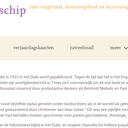
…voor inspiratie, levenswijsheid en bezinnin
verjaardagskaarten
juweelmail
meer
e in 1923 in het Duits werd gepubliceerd. Tegen de tijd dat het in het Enge
kte zijn overlijdensbericht in
Times
zich voornamelijk tot dit ene boek en
usiast omarmd door protestantse denkers als Reinhold Niebuhr en Paul Tillic
t, nooit dezelfde status genoten onder Joodse lezers als in de wereld als 
werd gewaardeerd door christenen dan door Joden.” Dit was een pijnlijke ir
er had tientallen boeken geschreven over joodse geschiedenis, theologie, 
an de hebreeuwse bijbel in het Duits, en maakte chassidische folklore popu