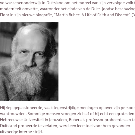
volwassenenonderwijs in Duitsland om het moreel van zijn vervolgde volk te 
moderniteit omvatte, waaronder het einde van de Duits-joodse beschaving e
Flohr in zijn nieuwe biografie, “Martin Buber: A Life of Faith and Dissent” (Y
Hij riep gepassioneerde, vaak tegenstrijdige meningen op over zijn persoon
wantrouwden. Sommige mensen vroegen zich af of hij echt een grote denker
Hebreeuwse Universiteit in Jeruzalem, Buber als professor probeerde aan te
Duitsland probeerde te verlaten, werd een leerstoel voor hem gevonden – nie
uitvoerige interne strijd.