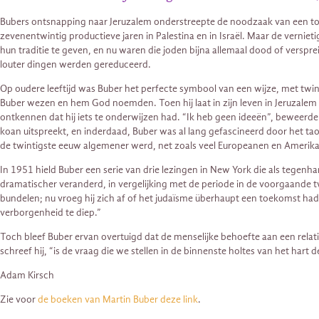
Bubers ontsnapping naar Jeruzalem onderstreepte de noodzaak van een toevl
zevenentwintig productieve jaren in Palestina en in Israël. Maar de verni
hun traditie te geven, en nu waren die joden bijna allemaal dood of verspr
louter dingen werden gereduceerd.
Op oudere leeftijd was Buber het perfecte symbool van een wijze, met twin
Buber wezen en hem God noemden. Toen hij laat in zijn leven in Jeruzalem
ontkennen dat hij iets te onderwijzen had. “Ik heb geen ideeën”, beweerde h
koan uitspreekt, en inderdaad, Buber was al lang gefascineerd door het taoï
de twintigste eeuw algemener werd, net zoals veel Europeanen en Amerikan
In 1951 hield Buber een serie van drie lezingen in New York die als tegenh
dramatischer veranderd, in vergelijking met de periode in de voorgaande
bundelen; nu vroeg hij zich af of het judaïsme überhaupt een toekomst had
verborgenheid te diep.”
Toch bleef Buber ervan overtuigd dat de menselijke behoefte aan een rela
schreef hij, “is de vraag die we stellen in de binnenste holtes van het hart 
Adam Kirsch
Zie voor
de boeken van Martin Buber deze link
.