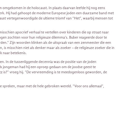
jn omgekomen in de holocaust. In plaats daarvan leefde hij nog eens
rs werk. Hij had gehoopt de moderne Europese joden een duurzame band met
locaust vertegenwoordigde de ultieme triomf van “Het”, waarbij mensen tot
schien apocrief verhaal te vertellen over kinderen die op straat naar
ngen zochten voor hun religieuze dilemma’s. Buber reageerde door te
worden.” Zijn woorden klinken als de uitspraak van een zenmeester die een
is misschien niet als denker maar als zoeker – de religieuze zoeker die in
k naar betekenis.
ven. In de tussenliggende decennia was de positie van de joden
Als jongeman had hij een oproep gedaan om de joodse geest te
itz is?” vroeg hij. “De vervreemding is te meedogenloos geworden, de
te spreken, maar met de hele gebroken wereld. “Voor ons allemaal”,