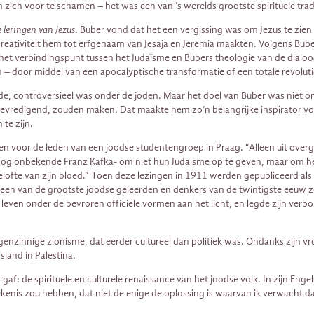
ich voor te schamen – het was een van ’s werelds grootste spirituele tradi
 leringen van Jezus
. Buber vond dat het een vergissing was om Jezus te zien 
 creativiteit hem tot erfgenaam van Jesaja en Jeremia maakten. Volgens Bub
is het verbindingspunt tussen het Judaïsme en Bubers theologie van de dia
n – door middel van een apocalyptische transformatie of een totale revoluti
de, controversieel was onder de joden. Maar het doel van Buber was niet o
el bevredigend, zouden maken. Dat maakte hem zo’n belangrijke inspirator vo
te zijn.
en voor de leden van een joodse studentengroep in Praag. “Alleen uit ove
og onbekende Franz Kafka- om niet hun Judaïsme op te geven, maar om het 
elofte van zijn bloed.” Toen deze lezingen in 1911 werden gepubliceerd als 
en van de grootste joodse geleerden en denkers van de twintigste eeuw zo
leven onder de bevroren officiële vormen aan het licht, en legde zijn verbo
nzinnige zionisme, dat eerder cultureel dan politiek was. Ondanks zijn vro
sland in Palestina.
gaf: de spirituele en culturele renaissance van het joodse volk. In zijn Enge
kenis zou hebben, dat niet de enige de oplossing is waarvan ik verwacht da