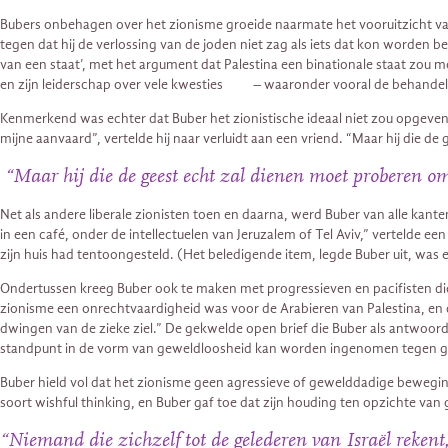
Bubers onbehagen over het zionisme groeide naarmate het vooruitzicht van 
tegen dat hij de verlossing van de joden niet zag als iets dat kon worden b
van een staat’, met het argument dat Palestina een binationale staat zou m
en zijn leiderschap over vele kwesties – waaronder vooral de behandelin
Kenmerkend was echter dat Buber het zionistische ideaal niet zou opgeven al
mijne aanvaard”, vertelde hij naar verluidt aan een vriend. “Maar hij di
“Maar hij die de geest echt zal dienen moet proberen o
Net als andere liberale zionisten toen en daarna, werd Buber van alle kant
in een café, onder de intellectuelen van Jeruzalem of Tel Aviv,” vertelde 
zijn huis had tentoongesteld. (Het beledigende item, legde Buber uit, was 
Ondertussen kreeg Buber ook te maken met progressieven en pacifisten die 
zionisme een onrechtvaardigheid was voor de Arabieren van Palestina, en
dwingen van de zieke ziel.” De gekwelde open brief die Buber als antwoord 
standpunt in de vorm van geweldloosheid kan worden ingenomen tegen gev
Buber hield vol dat het zionisme geen agressieve of gewelddadige beweging
soort wishful thinking, en Buber gaf toe dat zijn houding ten opzichte va
“Niemand die zichzelf tot de gelederen van Israël rekent