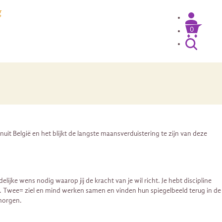
g
0
it België en het blijkt de langste maansverduistering te zijn van deze
ke wens nodig waarop jij de kracht van je wil richt. Je hebt discipline
. Twee= ziel en mind werken samen en vinden hun spiegelbeeld terug in de
 morgen.