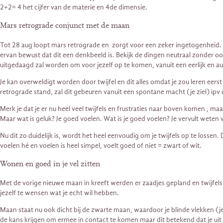
2+2= 4 het cijfer van de materie en 4de dimensie.
Mars retrograde conjunct met de maan
Tot 28 aug loopt mars retrograde en zorgt voor een zeker ingetogenheid. Wat 
ervan bewust dat dit een denkbeeld is. Bekijk de dingen neutraal zonder oo
uitgedaagd zal worden om voor jezelf op te komen, vanuit een eerlijk en auth
Je kan overweldigt worden door twijfel en dit alles omdat je zou leren eers
retrograde stand, zal dit gebeuren vanuit een spontane macht (je ziel) ipv
Merk je dat je er nu heel veel twijfels en frustraties naar boven komen , maa
Maar wat is geluk? Je goed voelen. Wat is je goed voelen? Je vervult weten
Nu dit zo duidelijk is, wordt het heel eenvoudig om je twijfels op te lossen
voelen hé en voelen is heel simpel, voelt goed of niet = zwart of wit.
Wonen en goed in je vel zitten
Met de vorige nieuwe maan in kreeft werden er zaadjes gepland en twijfels
jezelf te wensen wat je echt wil hebben.
Maan staat nu ook dicht bij de zwarte maan, waardoor je blinde vlekken (j
de kans krijgen om ermee in contact te komen maar dit betekend dat je uit 