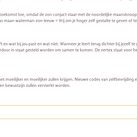
je toekomst toe, omdat de zon conjuct staat met de noordelijke maansknoop
 as maan waterman-zon leeuw = Vrij om je hoger zelf gestalte te geven of t
 en wat bij jou past en wat niet. Wanneer je leert terug dichter bij jezelf t
erdoor in staat gesteld worden om samen te komen. De vertex staat voor h
t moeilijker en moeilijker zullen krijgen. Nieuwe codes van zelfbevrijdin
en bewustzijn zullen versterkt worden.