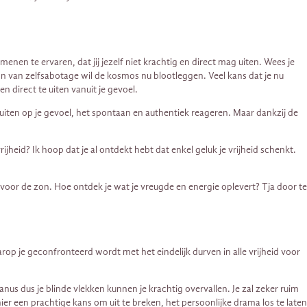
enen te ervaren, dat jij jezelf niet krachtig en direct mag uiten. Wees je
on van zelfsabotage wil de kosmos nu blootleggen. Veel kans dat je nu
n direct te uiten vanuit je gevoel.
sluiten op je gevoel, het spontaan en authentiek reageren. Maar dankzij de
ijheid? Ik hoop dat je al ontdekt hebt dat enkel geluk je vrijheid schenkt.
w voor de zon. Hoe ontdek je wat je vreugde en energie oplevert? Tja door te
p je geconfronteerd wordt met het eindelijk durven in alle vrijheid voor
s dus je blinde vlekken kunnen je krachtig overvallen. Je zal zeker ruim
er een prachtige kans om uit te breken, het persoonlijke drama los te laten