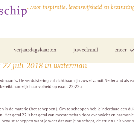
…voor inspiratie, levenswijsheid en bezinnin
verjaardagskaarten
juweelmail
meer
 27 juli 2018 in waterman
an is. De verduistering zal zichtbaar zijn zowel vanuit Nederland als vanu
n bereikt namelijk haar volheid op exact 22;22u
in de materie (het scheppen). Om te scheppen heb je inderdaad een duidelij
n. Het getal 22 is het getal van meesterschap door evenwicht en harmonie
en bewust scheppen want je weet dat wat je nu schept, de structuur is voor