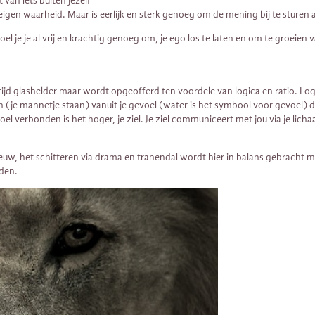
 van iets buiten jezelf
gen waarheid. Maar is eerlijk en sterk genoeg om de mening bij te sturen als
 voel je je al vrij en krachtig genoeg om, je ego los te laten en om te groeie
 altijd glashelder maar wordt opgeofferd ten voordele van logica en ratio. Lo
en (je mannetje staan) vanuit je gevoel (water is het symbool voor gevoel) 
l verbonden is het hoger, je ziel. Je ziel communiceert met jou via je licha
uw, het schitteren via drama en tranendal wordt hier in balans gebracht met 
jden.