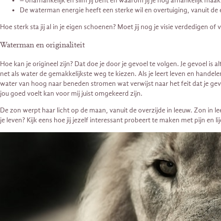
– onafhankelijk en slim jij bent en waarom jij je nog afhankelijk maakt
De waterman energie heeft een sterke wil en overtuiging, vanuit de ei
Hoe sterk sta jij al in je eigen schoenen? Moet jij nog je visie verdedigen of
Waterman en originaliteit
Hoe kan je origineel zijn? Dat doe je door je gevoel te volgen. Je gevoel is
net als water de gemakkelijkste weg te kiezen. Als je leert leven en handel
water van hoog naar beneden stromen wat verwijst naar het feit dat je gevoe
jou goed voelt kan voor mij juist omgekeerd zijn.
De zon werpt haar licht op de maan, vanuit de overzijde in leeuw. Zon in lee
je leven? Kijk eens hoe jij jezelf interessant probeert te maken met pijn en li