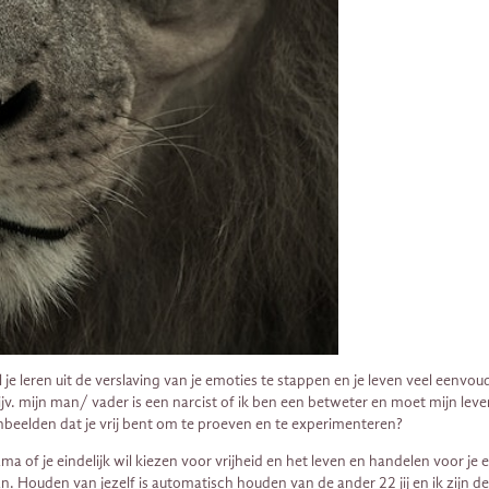
 je leren uit de verslaving van je emoties te stappen en je leven veel eenvou
v. mijn man/ vader is een narcist of ik ben een betweter en moet mijn leven
 inbeelden dat je vrij bent om te proeven en te experimenteren?
rama of je eindelijk wil kiezen voor vrijheid en het leven en handelen voor j
. Houden van jezelf is automatisch houden van de ander 22 jij en ik zijn de