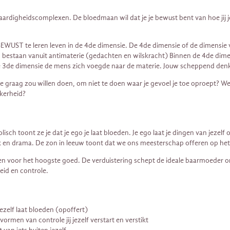
aardigheidscomplexen. De bloedmaan wil dat je je bewust bent van hoe jij j
BEWUST te leren leven in de 4de dimensie. De 4de dimensie of de dimensie
n bestaan vanuit antimaterie (gedachten en wilskracht) Binnen de 4de dimens
in de 3de dimensie de mens zich voegde naar de materie. Jouw scheppend den
at je graag zou willen doen, om niet te doen waar je gevoel je toe oproept? We
ekerheid?
h toont ze je dat je ego je laat bloeden. Je ego laat je dingen van jezelf of
iek en drama. De zon in leeuw toont dat we ons meesterschap offeren op het
en voor het hoogste goed. De verduistering schept de ideale baarmoeder om
eid en controle.
 jezelf laat bloeden (opoffert)
 vormen van controle jij jezelf verstart en verstikt