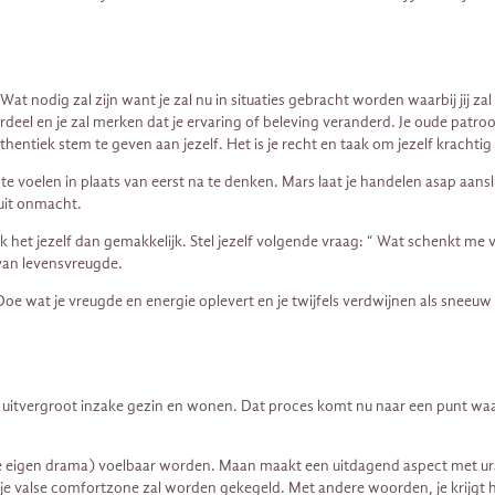
nodig zal zijn want je zal nu in situaties gebracht worden waarbij jij zal m
rdeel en je zal merken dat je ervaring of beleving veranderd. Je oude patro
entiek stem te geven aan jezelf. Het is je recht en taak om jezelf krachtig e
t te voelen in plaats van eerst na te denken. Mars laat je handelen asap aan
 uit onmacht.
k het jezelf dan gemakkelijk. Stel jezelf volgende vraag: “ Wat schenkt me vr
 van levensvreugde.
. Doe wat je vreugde en energie oplevert en je twijfels verdwijnen als sneeu
 uitvergroot inzake gezin en wonen. Dat proces komt nu naar een punt waaro
e eigen drama) voelbaar worden. Maan maakt een uitdagend aspect met uranu
je valse comfortzone zal worden gekegeld. Met andere woorden, je krijgt hi