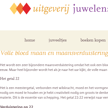
Posts Tagged ‘22.22’
home
juweeltjes
boeken kopen
Volle bloed maan en maansverduistering
Het wordt een zeer bijzondere maansverduistering omdat het ook een bloedma
eeuw. Maar heel bijzonder wordt het als je naar het uur kijkt, de volle maa
Het getal 22
Het is een meestergetal, verbonden met wilskracht, moed en het vormgeven 
nodig om moed te houden en je hebt creativiteit nodig om groots te denke
materie. Dit is de essentie van schepping. Het getal 22:22 verwijst naar e
Verduistering op 22