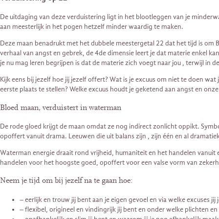
De uitdaging van deze verduistering ligt in het blootleggen van je minderw
aan meesterlijk in het pogen hetzelf minder waardig te maken.
Deze maan benadrukt met het dubbele meestergetal 22 dat het tijd is om 
verhaal van angst en gebrek, de 4de dimensie leert je dat materie enkel ka
je nu mag leren begrijpen is dat de materie zich voegt naar jou , terwijl 
Kijk eens bij jezelf hoe jij jezelf offert? Wat is je excuus om niet te doen w
eerste plaats te stellen? Welke excuus houdt je geketend aan angst en onz
Bloed maan, verduistert in waterman
De rode gloed krijgt de maan omdat ze nog indirect zonlicht oppikt. Symbolisc
opoffert vanuit drama. Leeuwen die uit balans zijn , zijn één en al dramat
Waterman energie draait rond vrijheid, humaniteit en het handelen vanuit 
handelen voor het hoogste goed, opoffert voor een valse vorm van zekerh
Neem je tijd om bij jezelf na te gaan hoe:
– eerlijk en trouw jij bent aan je eigen gevoel en via welke excuses jij
– flexibel, origineel en vindingrijk jij bent en onder welke plichten en