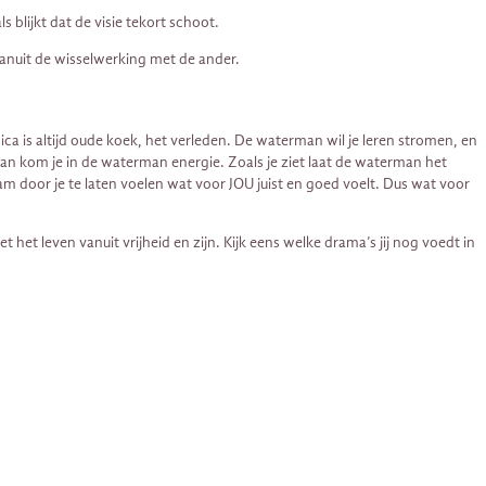
 blijkt dat de visie tekort schoot.
n vanuit de wisselwerking met de ander.
gica is altijd oude koek, het verleden. De waterman wil je leren stromen, en
dan kom je in de waterman energie. Zoals je ziet laat de waterman het
am door je te laten voelen wat voor JOU juist en goed voelt. Dus wat voor
het leven vanuit vrijheid en zijn. Kijk eens welke drama’s jij nog voedt in