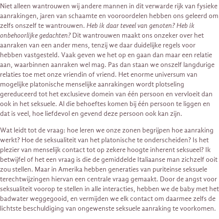
Niet alleen wantrouwen wij andere mannen in dit verwarde rijk van fysieke
aanrakingen, jaren van schaamte en vooroordelen hebben ons geleerd om
zelfs onszelf te wantrouwen.
Heb ik daar teveel van genoten?
Heb ik
onbehoorlijke gedachten?
Dit wantrouwen maakt ons onzeker over het
aanraken van een ander mens, tenzij we daar duidelijke regels voor
hebben vastgesteld. Vaak geven we het op en gaan dan maar een relatie
aan, waarbinnen aanraken wel mag. Pas dan staan ​​we onszelf langdurige
relaties toe met onze vriendin of vriend. Het enorme universum van
mogelijke platonische menselijke aanrakingen wordt plotseling
gereduceerd tot het exclusieve domein van één persoon en vervloeit dan
ook in het seksuele. Al die behoeftes komen bij één persoon te liggen en
dat is veel, hoe liefdevol en gevend deze persoon ook kan zijn.
Wat leidt tot de vraag: hoe leren we onze zonen begrijpen hoe aanraking
werkt? Hoe de seksualiteit van het platonische te onderscheiden? Is het
plezier van menselijk contact tot op zekere hoogte inherent seksueel? Ik
betwijfel of het een vraag is die de gemiddelde Italiaanse man zichzelf ooit
zou stellen. Maar in Amerika hebben generaties van puriteinse seksuele
terechtwijzingen hiervan een centrale vraag gemaakt. Door de angst voor
seksualiteit voorop te stellen in alle interacties, hebben we de baby met het
badwater weggegooid, en vermijden we elk contact om daarmee zelfs de
lichtste beschuldiging van ongewenste seksuele aanraking te voorkomen.