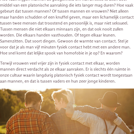
middel van een platonische aanraking die iets langer mag duren? Hoe vaak
gebeurt dat tussen mannen? Of tussen mannen en vrouwen? Niet alleen
maar handen schudden of een knuffel geven, maar een lichamelijk contact
tussen twee mensen dat troostend en persoonlijk is, maar niet seksueel.
Tussen mensen die niet elkaars minnaars zijn, en dat ook nooit zullen
worden. Die elkaars handen vasthouden. Of tegen elkaar leunen.
Samenzitten. Dat soort dingen. Gewoon de warmte van contact. Stel je
voor dat je als man vijf minuten fysiek contact hebt met een andere man.
Hoe snel komt dat lelijke spook van homofobie in je op? En waarom?
Terwijl vrouwen veel vrijer zijn in fysiek contact met elkaar, worden
mannen direct verdacht als ze elkaar aanraken. Er is slechts één ruimte in
onze cultuur waarin langdurig platonisch fysiek contact wordt toegestaan ​​
aan mannen, en dat is tussen vaders en hun zeer jonge kinderen.