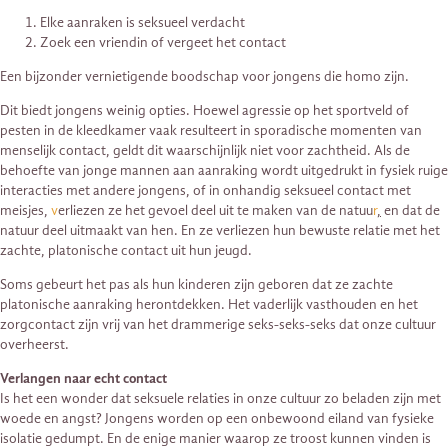
Elke aanraken is seksueel verdacht
Zoek een vriendin of vergeet het contact
Een bijzonder vernietigende boodschap voor jongens die homo zijn.
Dit biedt jongens weinig opties. Hoewel agressie op het sportveld of
pesten in de kleedkamer vaak resulteert in sporadische momenten van
menselijk contact, geldt dit waarschijnlijk niet voor zachtheid. Als de
behoefte van jonge mannen aan aanraking wordt uitgedrukt in fysiek ruige
interacties met andere jongens, of in onhandig seksueel contact met
meisjes,
v
erliezen ze het gevoel deel uit te maken van de natuu
r
,
en dat de
natuur deel uitmaakt van hen. En ze verliezen hun bewuste relatie met het
zachte, platonische contact uit hun jeugd.
Soms gebeurt het pas als hun kinderen zijn geboren dat ze zachte
platonische aanraking herontdekken. Het vaderlijk vasthouden en het
zorgcontact zijn vrij van het drammerige seks-seks-seks dat onze cultuur
overheerst.
Verlangen naar echt contact
Is het een wonder dat seksuele relaties in onze cultuur zo beladen zijn met
woede en angst? Jongens worden op een onbewoond eiland van fysieke
isolatie gedumpt. En de enige manier waarop ze troost kunnen vinden is