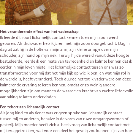
Het veranderende effect van het vaderschap
Ik leerde dit soort lichamelijk contact kennen toen mijn zoon werd
geboren. Als thuisvader heb ik jaren met mijn zoon doorgebracht. Dag in
dag uit zat hij in de holte van mijn arm, zijn kleine armpje over mijn
schouder, zijn hand op mijn nek. Terwijl hij de wereld vanuit deze hoogte
bestudeerde, leerde ik een mate van tevredenheid en kalmte kennen dat ik
eerder in mijn leven miste. Het lichamelijke contact tussen ons was zo
transformerend voor mij dat het mijn kijk op wie ik ben, en wat mijn rol in
de wereld is, heeft veranderd. Toch duurde het tot ik vader werd om deze
kalmerende ervaring te leren kennen, omdat er zo weinig andere
mogelijkheden zijn om mannen de waarde en kracht van zachte liefdevolle
aanraking te laten ondervinden.
Een tekort aan lichamelijk contact
Als jong kind en als tiener was er geen sprake van lichamelijk contact
tussen mij en anderen, behalve in de vorm van ruwe omgangsvormen of
pesterij. Mijn moeder heeft zich al heel vroeg van lichamelijk contact met
mij teruggetrokken, wat voor een deel het gevolg zou kunnen zijn van hoe