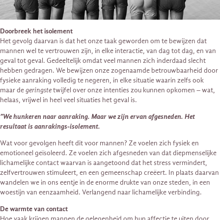
Doorbreek het isolement
Het gevolg daarvan is dat het onze taak geworden om te bewijzen dat
mannen wel te vertrouwen zijn, in elke interactie, van dag tot dag, en van
geval tot geval. Gedeeltelijk omdat veel mannen zich inderdaad slecht
hebben gedragen. We bewijzen onze zogenaamde betrouwbaarheid door
fysieke aanraking volledig te negeren, in elke situatie waarin zelfs ook
maar de
geringste
twijfel over onze intenties zou kunnen opkomen – wat,
helaas, vrijwel in heel veel situaties het geval is.
”We hunkeren naar aanraking. Maar we zijn ervan afgesneden. Het
resultaat is aanrakings-isolement.
Wat voor gevolgen heeft dit voor mannen? Ze voelen zich fysiek en
emotioneel geïsoleerd. Ze voelen zich afgesneden van dat diepmenselijke
lichamelijke contact waarvan is aangetoond dat het stress vermindert,
zelfvertrouwen stimuleert, en een gemeenschap creëert. In plaats daarvan
wandelen we in ons eentje in de enorme drukte van onze steden, in een
woestijn van eenzaamheid. Verlangend naar lichamelijke verbinding.
De warmte van contact
Hoe vaak krijgen mannen de gelegenheid om hun affectie te uiten door