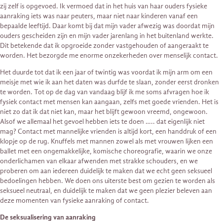
zij zelf is opgevoed. Ik vermoed dat in het huis van haar ouders fysieke
aanraking iets was naar peuters, maar niet naar kinderen vanaf een
bepaalde leeftijd. Daar komt bij dat mijn vader afwezig was doordat mijn
ouders gescheiden zijn en mijn vader jarenlang in het buitenland werkte.
Dit betekende dat ik opgroeide zonder vastgehouden of aangeraakt te
worden. Het bezorgde me enorme onzekerheden over menselijk contact.
Het duurde tot dat ik een jaar of twintig was voordat ik mijn arm om een ​​
meisje met wie ik aan het daten was durfde te slaan, zonder eerst dronken
te worden. Tot op de dag van vandaag blijf ik me soms afvragen hoe ik
fysiek contact met mensen kan aangaan, zelfs met goede vrienden. Het is
niet zo dat ik dat niet kan, maar het blijft gewoon vreemd, ongewoon.
Alsof we allemaal het gevoel hebben iets te doen ….. dat eigenlijk niet
mag? Contact met mannelijke vrienden is altijd kort, een handdruk of een
klopje op de rug. Knuffels met mannen zowel als met vrouwen lijken een
ballet met een ongemakkelijke, komische choreografie, waarin we onze
onderlichamen van elkaar afwenden met strakke schouders, en we
proberen om aan iedereen duidelijk te maken dat we echt geen seksueel
bedoelingen hebben. We doen ons uiterste best om gezien te worden als
seksueel neutraal, en duidelijk te maken dat we geen plezier beleven aan
deze momenten van fysieke aanraking of contact.
De seksualisering van aanraking