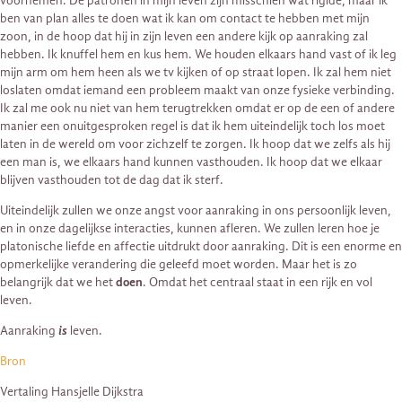
voornemen. De patronen in mijn leven zijn misschien wat rigide, maar ik
ben van plan alles te doen wat ik kan om contact te hebben met mijn
zoon, in de hoop dat hij in zijn leven een andere kijk op aanraking zal
hebben. Ik knuffel hem en kus hem. We houden elkaars hand vast of ik leg
mijn arm om hem heen als we tv kijken of op straat lopen. Ik zal hem niet
loslaten omdat iemand een probleem maakt van onze fysieke verbinding.
Ik zal me ook nu niet van hem terugtrekken omdat er op de een of andere
manier een onuitgesproken regel is dat ik hem uiteindelijk toch los moet
laten in de wereld om voor zichzelf te zorgen. Ik hoop dat we zelfs als hij
een man is, we elkaars hand kunnen vasthouden. Ik hoop dat we elkaar
blijven vasthouden tot de dag dat ik sterf.
Uiteindelijk zullen we onze angst voor aanraking in ons persoonlijk leven,
en in onze dagelijkse interacties, kunnen afleren. We zullen leren hoe je
platonische liefde en affectie uitdrukt door aanraking. Dit is een enorme en
opmerkelijke verandering die geleefd moet worden. Maar het is zo
belangrijk dat we het
doen
. Omdat het centraal staat in een rijk en vol
leven.
Aanraking
is
leven.
Bron
Vertaling Hansjelle Dijkstra