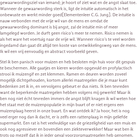
gewaarwordingsziel van iemand; je hoort of ziet wat en de angst slaat toe.
Wanneer de gewaarwording sterk is, ligt de intuïtie automatisch in het
onbewuste en werkt minder goed[Elementenleer C.G. Jung]. De intuïtie is
nauw verbonden met de vrije wil van de mens en omdat de
gewaarwording dominant is bij angst, zal de intuïtie min of meer
lamgelegd worden. Je durft geen risico’s meer te nemen. Risico nemen is
als het ware het voertuig naar de vrije wil. Wanneer risico’s te veel worden
ingedamd dan gaat dit altijd ten koste van ontwikkelingsweg van de mens.
Ik wil een vrij eenvoudig en abstract voorbeeld geven.
Stel ik ben panisch voor muizen en heb besloten mijn huis voor dit gespuis
te beschermen. Alle gaatjes en kieren worden opgevuld en profylactisch
strooi ik muizengif en zet klemmen. Ramen en deuren worden zoveel
mogelijk dichtgehouden, kortom allerlei maatregelen die je maar kunt
bedenken zet ik in, en vervolgens gebeurt er dus niets. Ik ben tevreden
want de beperkende maatregelen hebben volgens mij gewerkt! Maar ik
ben nog niet écht tevreden immers de angst blijft knagen ik wil weten hoe
het staat met de muizenpopulatie in mijn buurt of er niet ergens een
muizenplaag heerst in onze buurt. En wat ontdek ik? Ja hoor, het is nog
veel erger nog dan ik dacht, er is zelfs een rattenplaag in mijn geliefde
supermarkt. Een rat is het veelvuldige van de griezeligheid van een muis en
ook nog agressiever en bovendien een ziekteverwekker! Maar wat ben ik
trots op mezelf dat ik in ieder geval voorzorgmaatregelen heb genomen.