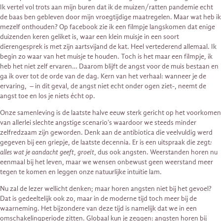
Ik vertel vol trots aan mijn buren dat ik de muizen/ratten pandemie echt
de baas ben gebleven door mijn vroegtijdige maatregelen. Maar wat heb ik
mezelf onthouden? Op facebook zie ik een filmpje langskomen dat enige
duizenden keren geliket is, waar een klein muisje in een soort
dierengesprek is met zijn aartsvijand de kat. Heel vertederend allemaal. Ik
begin zo waar van het muisje te houden. Toch is het maar een filmpje, ik
heb het niet zelf ervaren… Daarom blijft de angst voor de muis bestaan en
ga ik over tot de orde van de dag. Kern van het verhaal: wanneer je de
ervaring, – in dit geval, de angst niet echt onder ogen ziet-, neemt de
angst toe en los je niets écht op.
Onze samenleving is de laatste halve eeuw sterk gericht op het voorkomen
van allerlei slechte angstige scenario’s waardoor we steeds minder
zelfredzaam zijn geworden. Denk aan de antibiotica die veelvuldig werd
gegeven bij een griepje, de laatste decennia. Er is een uitspraak die zegt
:
alles wat je aandacht geeft
,
groeit
, dus ook angsten. Weerstanden horen nu
eenmaal bij het leven, maar we wensen onbewust geen weerstand meer
tegen te komen en leggen onze natuurlijke intuïtie lam.
Nu zal de lezer wellicht denken; maar horen angsten niet bij het gevoel?
Dat is gedeeltelijk ook zo, maar in de moderne tijd toch meer bij de
waarneming. Het bijzondere van deze tijd is namelijk dat we in een
omschakelingperiode zitten. Globaal kun je zeggen: angsten horen bij