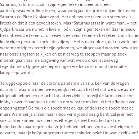
Saturnus, Saturnus staat in zijn eigen teken in steenbok, een
aarde/gewaarwordingsteken, waar vorig jaar de grote conjunctie tussen
Saturnus en Pluto IN plaatsvond. Het onbewuste teken van steenbok is
kreeft en dat is een gevoelsteken. Maar Saturnus staat in waterman, – het
tijdperk waar we nu net in leven-, óók in zijn eigen teken en daar is leeuw
het onbewuste teken van. Leeuw is een vuurteken en het teken van intuïtie
in de eigen persoonlijkheid, de vrije wil. Het is dan ook zo, dat nu we in het
watermantijdperk terecht zijn gekomen, we uitgedaagd worden bewuster
naar onze angsten te kijken en ze niet weg te stoppen maar op zoek
moeten gaan naar de zingeving van wat we op onze levensweg
tegenkomen. Opgelegde beperkingen werken niet omdat de intuïtie
lamgelegd wordt.
Teruggekoppeld naar de corona pandemie van nu: Een van de vragen
daarbij is: waarom doen we eigenlijk niets aan het feit dat we onze aarde
uitgebuit hebben en de lucht totaal verziekt is, terwijl de farmaceutische
lobby’s over elkaar heen tuimelen om winst te maken uit het afkopen van
onze angsten? De muis die speelt met de kat, of de kat die speelt met de
muis? Wanneer je alleen maar risico vermijdend bezig bent, zal je er niet
snel achter komen hoe sterk jezelf eigenlijk wel bent. Je dankt de
beperkende maatregelen dat ze je behoed hebben voor al de dreigende
gevaren, maar je krijgt ongemerkt steeds minder inzicht in wat jezelf kunt!