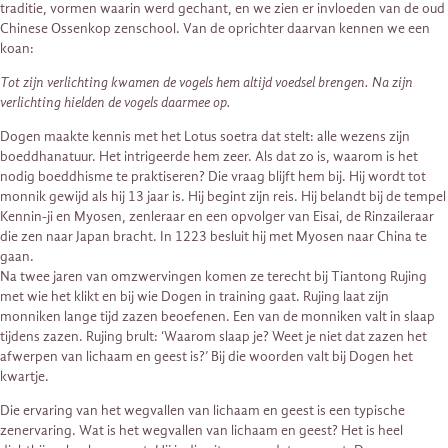
traditie, vormen waarin werd gechant, en we zien er invloeden van de oud
Chinese Ossenkop zenschool. Van de oprichter daarvan kennen we een
koan:
Tot zijn verlichting kwamen de vogels hem altijd voedsel brengen. Na zijn
verlichting hielden de vogels daarmee op.
Dogen maakte kennis met het Lotus soetra dat stelt: alle wezens zijn
boeddhanatuur. Het intrigeerde hem zeer. Als dat zo is, waarom is het
nodig boeddhisme te praktiseren? Die vraag blijft hem bij. Hij wordt tot
monnik gewijd als hij 13 jaar is. Hij begint zijn reis. Hij belandt bij de tempel
Kennin-ji en Myosen, zenleraar en een opvolger van Eisai, de Rinzaileraar
die zen naar Japan bracht. In 1223 besluit hij met Myosen naar China te
gaan.
Na twee jaren van omzwervingen komen ze terecht bij Tiantong Rujing
met wie het klikt en bij wie Dogen in training gaat. Rujing laat zijn
monniken lange tijd zazen beoefenen. Een van de monniken valt in slaap
tijdens zazen. Rujing brult: ‘Waarom slaap je? Weet je niet dat zazen het
afwerpen van lichaam en geest is?’ Bij die woorden valt bij Dogen het
kwartje.
Die ervaring van het wegvallen van lichaam en geest is een typische
zenervaring. Wat is het wegvallen van lichaam en geest? Het is heel