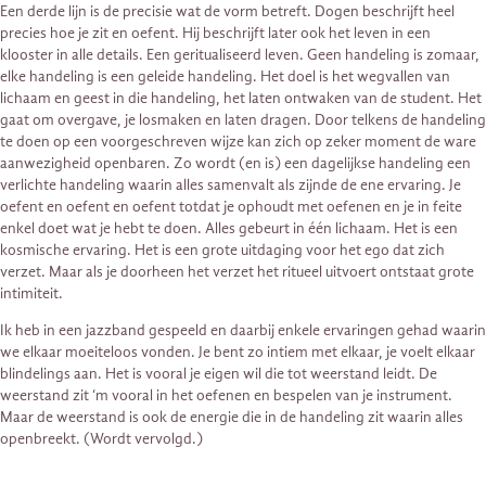
Een derde lijn is de precisie wat de vorm betreft. Dogen beschrijft heel
precies hoe je zit en oefent. Hij beschrijft later ook het leven in een
klooster in alle details. Een geritualiseerd leven. Geen handeling is zomaar,
elke handeling is een geleide handeling. Het doel is het wegvallen van
lichaam en geest in die handeling, het laten ontwaken van de student. Het
gaat om overgave, je losmaken en laten dragen. Door telkens de handeling
te doen op een voorgeschreven wijze kan zich op zeker moment de ware
aanwezigheid openbaren. Zo wordt (en is) een dagelijkse handeling een
verlichte handeling waarin alles samenvalt als zijnde de ene ervaring. Je
oefent en oefent en oefent totdat je ophoudt met oefenen en je in feite
enkel doet wat je hebt te doen. Alles gebeurt in één lichaam. Het is een
kosmische ervaring. Het is een grote uitdaging voor het ego dat zich
verzet. Maar als je doorheen het verzet het ritueel uitvoert ontstaat grote
intimiteit.
Ik heb in een jazzband gespeeld en daarbij enkele ervaringen gehad waarin
we elkaar moeiteloos vonden. Je bent zo intiem met elkaar, je voelt elkaar
blindelings aan. Het is vooral je eigen wil die tot weerstand leidt. De
weerstand zit ‘m vooral in het oefenen en bespelen van je instrument.
Maar de weerstand is ook de energie die in de handeling zit waarin alles
openbreekt. (Wordt vervolgd.)