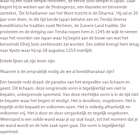
waar hij een oude tempel renoveert, de eerste Soto tempel in Japan. Daar
begint hij te werken aan de Shobogenzo, een klassieke en beroemde
zentekst, ‘De Schatkamer van het Ware Inzicht in de Dharma’. Hij zal er 20
jaar over doen. In die tijd kende Japan behalve zen en Tendai diverse
boeddhistische tradities zoals Nichiren, de Zuivere Land traditie. De
protesten en de dreiging van Tendai nopen hem in 1245 de wijk te nemen
naar het noorden van Japan waar hij begint aan de bouw van wat het
beroemde Eiheij Soto zenklooster zal worden. Een ziekte brengt hem terug
naar Kyoto waar hij op 28 augustus 1253 overlijdt.
Enkele lijnen uit zijn leven zijn:
Waarom is de zenpraktijk nodig als we al boeddhanatuur zijn?
Een tweede rode draad: de paradox van het wegvallen van lichaam en
geest. Dit lichaam, deze omgrensde vorm is tegelijkertijd een niet te
bepalen, onbegrensde openheid. Van deze sterfelijke vorm is in de tijd niet
te bepalen waar het begint of eindigt. Het is doodloos, ongeboren. Het is
tegelijk strikt bepaald en volkomen open. Het is volledig afhankelijk en
volkomen vrij. Het is door en door vergankelijk en tegelijk ongeboren.
Weerstand is een solide wand waar je op stuk loopt, tot het moment dat je
de wand wordt en de hele zaak open gaat. Die vorm is tegelijkertijd
openheid.