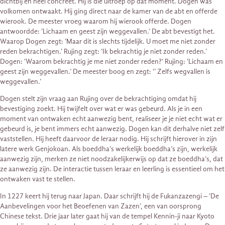
dichtbij en heel concreet. Hij is die uitroep op dat moment. Dogen was
volkomen ontwaakt. Hij ging direct naar de kamer van de abt en offerde
wierook. De meester vroeg waarom hij wierook offerde. Dogen
antwoordde: ‘Lichaam en geest zijn weggevallen.’ De abt bevestigt het.
Waarop Dogen zegt: ‘Maar dit is slechts tijdelijk. U moet me niet zonder
reden bekrachtigen.’ Rujing zegt: ‘Ik bekrachtig je niet zonder reden.’
Dogen: ‘Waarom bekrachtig je me niet zonder reden?’ Rujing: ‘Lichaam en
geest zijn weggevallen.’ De meester boog en zegt: ‘’ Zelfs wegvallen is
weggevallen.’
Dogen stelt zijn vraag aan Rujing over de bekrachtiging omdat hij
bevestiging zoekt. Hij twijfelt over wat er was gebeurd. Als je in een
moment van ontwaken echt aanwezig bent, realiseer je je niet echt wat er
gebeurd is, je bent immers echt aanwezig. Dogen kan dit derhalve niet zelf
vaststellen. Hij heeft daarvoor de leraar nodig. Hij schrijft hierover in zijn
latere werk Genjokoan. Als boeddha’s werkelijk boeddha’s zijn, werkelijk
aanwezig zijn, merken ze niet noodzakelijkerwijs op dat ze boeddha’s, dat
ze aanwezig zijn. De interactie tussen leraar en leerling is essentieel om het
ontwaken vast te stellen.
In 1227 keert hij terug naar Japan. Daar schrijft hij de Fukanzazengi – ‘De
Aanbevelingen voor het Beoefenen van Zazen’, een van oorsprong
Chinese tekst. Drie jaar later gaat hij van de tempel Kennin-ji naar Kyoto