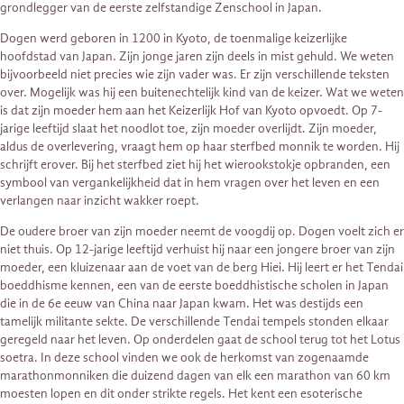
grondlegger van de eerste zelfstandige Zenschool in Japan.
Dogen werd geboren in 1200 in Kyoto, de toenmalige keizerlijke
hoofdstad van Japan. Zijn jonge jaren zijn deels in mist gehuld. We weten
bijvoorbeeld niet precies wie zijn vader was. Er zijn verschillende teksten
over. Mogelijk was hij een buitenechtelijk kind van de keizer. Wat we weten
is dat zijn moeder hem aan het Keizerlijk Hof van Kyoto opvoedt. Op 7-
jarige leeftijd slaat het noodlot toe, zijn moeder overlijdt. Zijn moeder,
aldus de overlevering, vraagt hem op haar sterfbed monnik te worden. Hij
schrijft erover. Bij het sterfbed ziet hij het wierookstokje opbranden, een
symbool van vergankelijkheid dat in hem vragen over het leven en een
verlangen naar inzicht wakker roept.
De oudere broer van zijn moeder neemt de voogdij op. Dogen voelt zich er
niet thuis. Op 12-jarige leeftijd verhuist hij naar een jongere broer van zijn
moeder, een kluizenaar aan de voet van de berg Hiei. Hij leert er het Tendai
boeddhisme kennen, een van de eerste boeddhistische scholen in Japan
die in de 6e eeuw van China naar Japan kwam. Het was destijds een
tamelijk militante sekte. De verschillende Tendai tempels stonden elkaar
geregeld naar het leven. Op onderdelen gaat de school terug tot het Lotus
soetra. In deze school vinden we ook de herkomst van zogenaamde
marathonmonniken die duizend dagen van elk een marathon van 60 km
moesten lopen en dit onder strikte regels. Het kent een esoterische