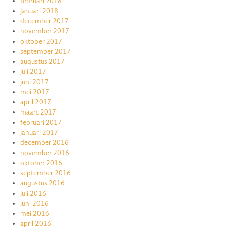
februari 2018
januari 2018
december 2017
november 2017
oktober 2017
september 2017
augustus 2017
juli 2017
juni 2017
mei 2017
april 2017
maart 2017
februari 2017
januari 2017
december 2016
november 2016
oktober 2016
september 2016
augustus 2016
juli 2016
juni 2016
mei 2016
april 2016