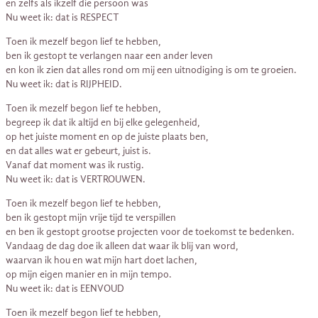
en zelfs als ikzelf die persoon was
Nu weet ik: dat is RESPECT
Toen ik mezelf begon lief te hebben,
ben ik gestopt te verlangen naar een ander leven
en kon ik zien dat alles rond om mij een uitnodiging is om te groeien.
Nu weet ik: dat is RIJPHEID.
Toen ik mezelf begon lief te hebben,
begreep ik dat ik altijd en bij elke gelegenheid,
op het juiste moment en op de juiste plaats ben,
en dat alles wat er gebeurt, juist is.
Vanaf dat moment was ik rustig.
Nu weet ik: dat is VERTROUWEN.
Toen ik mezelf begon lief te hebben,
ben ik gestopt mijn vrije tijd te verspillen
en ben ik gestopt grootse projecten voor de toekomst te bedenken.
Vandaag de dag doe ik alleen dat waar ik blij van word,
waarvan ik hou en wat mijn hart doet lachen,
op mijn eigen manier en in mijn tempo.
Nu weet ik: dat is EENVOUD
Toen ik mezelf begon lief te hebben,