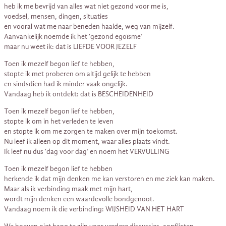
heb ik me bevrijd van alles wat niet gezond voor me is,
voedsel, mensen, dingen, situaties
en vooral wat me naar beneden haalde, weg van mijzelf.
Aanvankelijk noemde ik het ‘gezond egoïsme’
maar nu weet ik: dat is LIEFDE VOOR JEZELF
Toen ik mezelf begon lief te hebben,
stopte ik met proberen om altijd gelijk te hebben
en sindsdien had ik minder vaak ongelijk.
Vandaag heb ik ontdekt: dat is BESCHEIDENHEID
Toen ik mezelf begon lief te hebben,
stopte ik om in het verleden te leven
en stopte ik om me zorgen te maken over mijn toekomst.
Nu leef ik alleen op dit moment, waar alles plaats vindt.
Ik leef nu dus ‘dag voor dag’ en noem het VERVULLING
Toen ik mezelf begon lief te hebben
herkende ik dat mijn denken me kan verstoren en me ziek kan maken.
Maar als ik verbinding maak met mijn hart,
wordt mijn denken een waardevolle bondgenoot.
Vandaag noem ik die verbinding: WIJSHEID VAN HET HART