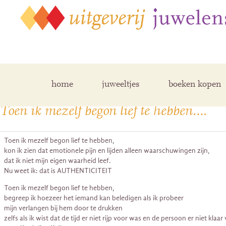
Posts Tagged ‘eenvoud’
home
juweeltjes
boeken kopen
Toen ik mezelf begon lief te hebben….
Toen ik mezelf begon lief te hebben,
kon ik zien dat emotionele pijn en lijden alleen waarschuwingen zijn,
dat ik niet mijn eigen waarheid leef.
Nu weet ik: dat is AUTHENTICITEIT
Toen ik mezelf begon lief te hebben,
begreep ik hoezeer het iemand kan beledigen als ik probeer
mijn verlangen bij hem door te drukken
zelfs als ik wist dat de tijd er niet rijp voor was en de persoon er niet klaa