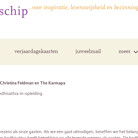
…voor inspiratie, levenswijsheid en bezinnin
verjaardagskaarten
juweelmail
meer
, Christina Feldman en The Karmapa
odhisattva-in-opleiding.
ezens als onze gasten. Als we een gast uitnodigen, beseffen we het belang 
en bodhisattva heeft betrekking op
alle
levende wezens als gasten. De bodhi