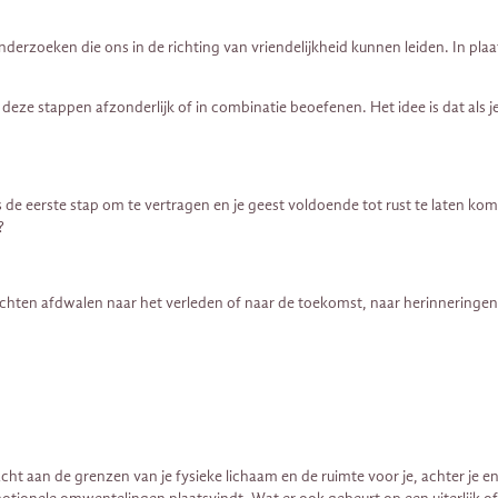
erzoeken die ons in de richting van vriendelijkheid kunnen leiden. In plaat
t deze stappen afzonderlijk of in combinatie beoefenen. Het idee is dat als j
s de eerste stap om te vertragen en je geest voldoende tot rust te laten ko
?
edachten afdwalen naar het verleden of naar de toekomst, naar herinneringen
acht aan de grenzen van je fysieke lichaam en de ruimte voor je, achter je