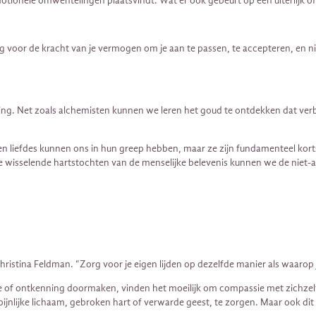
le omwentelingen plaatsvindt. Wat er ook gebeurt op een uiterlijk of inne
og voor de kracht van je vermogen om je aan te passen, te accepteren, en n
g. Net zoals alchemisten kunnen we leren het goud te ontdekken dat verbo
n liefdes kunnen ons in hun greep hebben, maar ze zijn fundamenteel kort
de wisselende hartstochten van de menselijke belevenis kunnen we de niet-
stina Feldman. “Zorg voor je eigen lijden op dezelfde manier als waarop j
 ontkenning doormaken, vinden het moeilijk om compassie met zichzelf te 
jnlijke lichaam, gebroken hart of verwarde geest, te zorgen. Maar ook dit