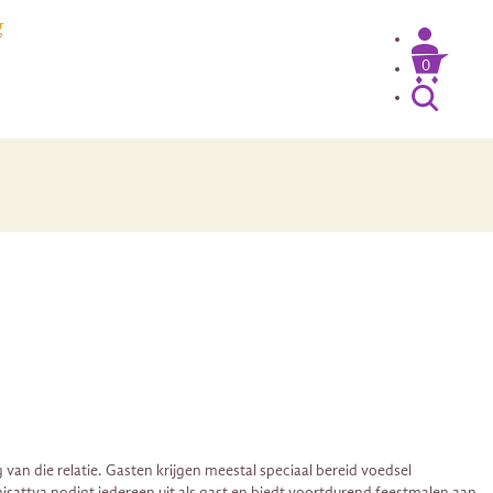
g
0
van die relatie. Gasten krijgen meestal speciaal bereid voedsel
sattva nodigt iedereen uit als gast en biedt voortdurend feestmalen aan.