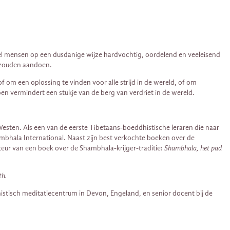
eel mensen op een dusdanige wijze hardvochtig, oordelend en veeleisend
et zouden aandoen.
 om een oplossing te vinden voor alle strijd in de wereld, of om
n vermindert een stukje van de berg van verdriet in de wereld.
ten. Als een van de eerste Tibetaans-boeddhistische leraren die naar
ambhala International. Naast zijn best verkochte boeken over de
teur van een boek over de Shambhala-krijger-traditie:
Shambhala, het pad
th.
istisch meditatiecentrum in Devon, Engeland, en senior docent bij de