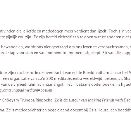
 vinden die je liefde en mededogen meer verdient dan jijzelf. Toch zijn v
te pijnlijk zou zijn. Ze zijn bereid zichzelf aan te doen wat ze anderen ni
pad bewandelen, wordt ons niet gevraagd om ons leven te veronachtzamen, of
rdt stap voor stap en van moment tot moment afgelegd. Elk van die stappe
zijn cruciale rol in de overdracht van echte Boeddhadharma naar het Wes
o, een organisatie van zo’n 200 meditatiecentra wereldwijd, bekend als Sh
van de vrijheid, Glimlach naar angst, Het Tibetaans dodenboek en is hij au
=chogyamtrungpa&medium=boeken
over Chögyam Trungpa Rinpoche. Ze is de auteur van
Making Friends with Dea
rld
. Ze is medeoprichter en begeleidend docent bij Gaia House, een boeddh