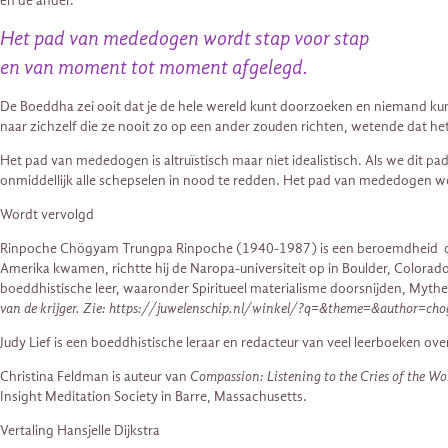
en de ander.
Het pad van mededogen wordt stap voor stap
en van moment tot moment afgelegd.
De Boeddha zei ooit dat je de hele wereld kunt doorzoeken en niemand kunt
naar zichzelf die ze nooit zo op een ander zouden richten, wetende dat het 
Het pad van mededogen is altruïstisch maar niet idealistisch. Als we dit 
onmiddellijk alle schepselen in nood te redden. Het pad van mededogen wo
Wordt vervolgd
Rinpoche Chögyam Trungpa Rinpoche (1940-1987) is een beroemdheid door 
Amerika kwamen, richtte hij de Naropa-universiteit op in Boulder, Colorad
boeddhistische leer, waaronder Spiritueel materialisme doorsnijden, Mythe 
van de krijger. Zie: https://juwelenschip.nl/winkel/?q=&theme=&author
Judy Lief is een boeddhistische leraar en redacteur van veel leerboeken 
Christina Feldman is auteur van
Compassion: Listening to the Cries of the Wo
Insight Meditation Society in Barre, Massachusetts.
Vertaling Hansjelle Dijkstra