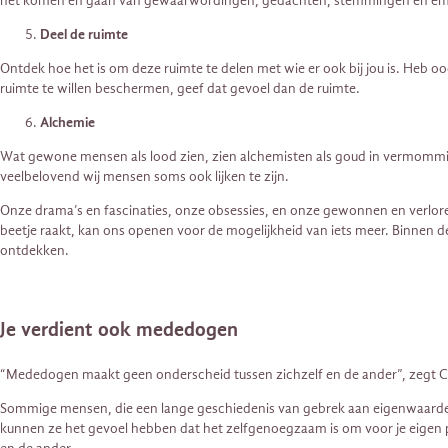
het komen en gaan van gewaarwordingen, gedachten, stemmingen en emotione
Deel de ruimte
Ontdek hoe het is om deze ruimte te delen met wie er ook bij jou is. Heb o
ruimte te willen beschermen, geef dat gevoel dan de ruimte.
Alchemie
Wat gewone mensen als lood zien, zien alchemisten als goud in vermommin
veelbelovend wij mensen soms ook lijken te zijn.
Onze drama’s en fascinaties, onze obsessies, en onze gewonnen en verlore
beetje raakt, kan ons openen voor de mogelijkheid van iets meer. Binnen 
ontdekken.
Je verdient ook mededogen
“Mededogen maakt geen onderscheid tussen zichzelf en de ander”, zegt Chri
Sommige mensen, die een lange geschiedenis van gebrek aan eigenwaarde of
kunnen ze het gevoel hebben dat het zelfgenoegzaam is om voor je eigen pi