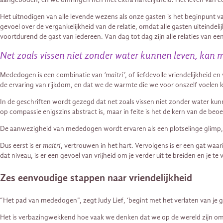
Het uitnodigen van alle levende wezens als onze gasten is het beginpunt
gevoel over de vergankelijkheid van de relatie, omdat alle gasten uiteinde
voortdurend de gast van iedereen. Van dag tot dag zijn alle relaties van e
Net zoals vissen niet zonder water kunnen leven, kan 
Mededogen is een combinatie van
‘maitri’
, of liefdevolle vriendelijkheid e
de ervaring van rijkdom, en dat we de warmte die we voor onszelf voelen
In de geschriften wordt gezegd dat net zoals vissen niet zonder water kun
op compassie enigszins abstract is, maar in feite is het de kern van de beoe
De aanwezigheid van mededogen wordt ervaren als een plotselinge glimp, 
Dus eerst is er
maitri
, vertrouwen in het hart. Vervolgens is er een gat waa
dat niveau, is er een gevoel van vrijheid om je verder uit te breiden en je te
Zes eenvoudige stappen naar vriendelijkheid
“Het pad van mededogen”, zegt Judy Lief, ‘begint met het verlaten van je geb
Het is verbazingwekkend hoe vaak we denken dat we op de wereld zijn om m