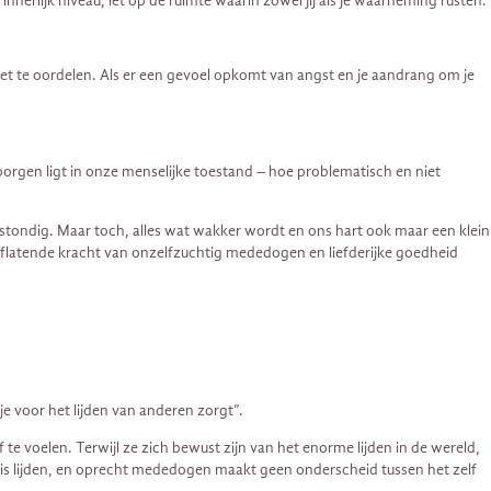
rlijk niveau, let op de ruimte waarin zowel jij als je waarneming rusten.
iet te oordelen. Als er een gevoel opkomt van angst en je aandrang om je
rgen ligt in onze menselijke toestand – hoe problematisch en niet
stondig. Maar toch, alles wat wakker wordt en ons hart ook maar een klein
aflatende kracht van onzelfzuchtig mededogen en liefderijke goedheid
e voor het lijden van anderen zorgt”.
voelen. Terwijl ze zich bewust zijn van het enorme lijden in de wereld,
 is lijden, en oprecht mededogen maakt geen onderscheid tussen het zelf