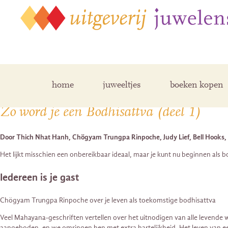
Posts Tagged ‘feldman christina’
home
juweeltjes
boeken kopen
Zo word je een Bodhisattva (deel 1)
Door Thich Nhat Hanh, Chögyam Trungpa Rinpoche, Judy Lief, Bell Hooks
Het lijkt misschien een onbereikbaar ideaal, maar je kunt nu beginnen als b
Iedereen is je gast
Chögyam Trungpa Rinpoche over je leven als toekomstige bodhisattva
Veel Mahayana-geschriften vertellen over het uitnodigen van alle levende w
aangeboden, en we omringen hen met extra hartelijkheid. Het leven van e