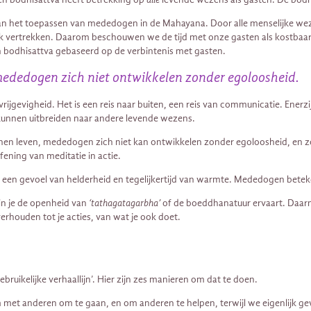
 van het toepassen van mededogen in de Mahayana. Door alle menselijke w
lijk vertrekken. Daarom beschouwen we de tijd met onze gasten als kostbaar
en bodhisattva gebaseerd op de verbintenis met gasten.
mededogen zich niet ontwikkelen zonder egoloosheid.
n vrijgevigheid. Het is een reis naar buiten, een reis van communicatie. Ener
 kunnen uitbreiden naar andere levende wezens.
nen leven, mededogen zich niet kan ontwikkelen zonder egoloosheid, en zon
fening van meditatie in actie.
een gevoel van helderheid en tegelijkertijd van warmte. Mededogen betek
rin je de openheid van
‘tathagatagarbha’
of de boeddhanatuur ervaart. Daarn
 verhouden tot je acties, van wat je ook doet.
ruikelijke verhaallijn’. Hier zijn zes manieren om dat te doen.
et anderen om te gaan, en om anderen te helpen, terwijl we eigenlijk gew