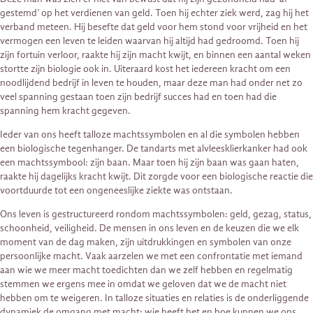
gestemd’ op het verdienen van geld. Toen hij echter ziek werd, zag hij het
verband meteen. Hij besefte dat geld voor hem stond voor vrijheid en het
vermogen een leven te leiden waarvan hij altijd had gedroomd. Toen hij
zijn fortuin verloor, raakte hij zijn macht kwijt, en binnen een aantal weken
stortte zijn biologie ook in. Uiteraard kost het iedereen kracht om een
noodlijdend bedrijf in leven te houden, maar deze man had onder net zo
veel spanning gestaan toen zijn bedrijf succes had en toen had die
spanning hem kracht gegeven.
Ieder van ons heeft talloze machtssymbolen en al die symbolen hebben
een biologische tegenhanger. De tandarts met alvleesklierkanker had ook
een machtssymbool: zijn baan. Maar toen hij zijn baan was gaan haten,
raakte hij dagelijks kracht kwijt. Dit zorgde voor een biologische reactie die
voortduurde tot een ongeneeslijke ziekte was ontstaan.
Ons leven is gestructureerd rondom machtssymbolen: geld, gezag, status,
schoonheid, veiligheid. De mensen in ons leven en de keuzen die we elk
moment van de dag maken, zijn uitdrukkingen en symbolen van onze
persoonlijke macht. Vaak aarzelen we met een confrontatie met iemand
aan wie we meer macht toedichten dan we zelf hebben en regelmatig
stemmen we ergens mee in omdat we geloven dat we de macht niet
hebben om te weigeren. In talloze situaties en relaties is de onderliggende
dynamiek de omgang met macht: wie heeft het en hoe kunnen we ons