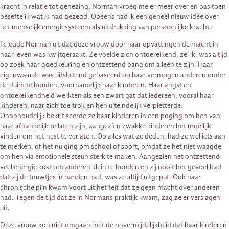
kracht in relatie tot genezing. Norman vroeg me er meer over en pas toen
besefte ik wat ik had gezegd. Opeens had ik een geheel nieuw idee over
het menselijk energiesysteem als uitdrukking van persoonlijke kracht.
Ik legde Norman uit dat deze vrouw door haar opvattingen de macht in
haar leven was kwijtgeraakt. Ze voelde zich ontoereikend, zei ik, was altijd
op zoek naar goedkeuring en ontzettend bang om alleen te zijn. Haar
eigenwaarde was uitsluitend gebaseerd op haar vermogen anderen onder
de duim te houden, voornamelijk haar kinderen. Haar angst en
ontoereikendheid werkten als een zwart gat dat iedereen, vooral haar
kinderen, naar zich toe trok en hen uiteindelijk verpletterde.
Onophoudelijk bekritiseerde ze haar kinderen in een poging om hen van
haar afhankelijk te laten zijn, aangezien zwakke kinderen het moeilijk
vinden om het nest te verlaten. Op alles wat ze deden, had ze wel iets aan
te merken, of het nu ging om school of sport, omdat ze het niet waagde
om hen via emotionele steun sterk te maken. Aangezien het ontzettend
veel energie kost om anderen klein te houden en zij nooit het gevoel had
dat zij de touwtjes in handen had, was ze altijd uitgeput. Ook haar
chronische pijn kwam voort uit het feit dat ze geen macht over anderen
had. Tegen de tijd dat ze in Normans praktijk kwam, zag ze er verslagen
uit.
Deze vrouw kon niet omgaan met de onvermijdelijkheid dat haar kinderen