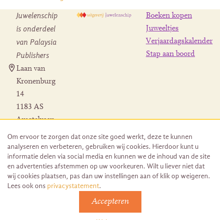
Juwelenschip
Boeken kopen
is onderdeel
Juweeltjes
Verjaardagskalender
van Palaysia
Stap aan boord
Publishers
Laan van
Kronenburg
14
1183 AS
Amstelveen
Contact
Om ervoor te zorgen dat onze site goed werkt, deze te kunnen
Herroeping
analyseren en verbeteren, gebruiken wij cookies. Hierdoor kunt u
bestelling
informatie delen via social media en kunnen we de inhoud van de site
en advertenties afstemmen op uw voorkeuren. Wilt u liever niet dat
wij cookies plaatsen, pas dan uw instellingen aan of klik op weigeren.
Lees ook ons
privacystatement
.
Accepteren
© 2026 Uitgeverij Juwelenschip. Duurzaam ontwikkeld door
Go2People