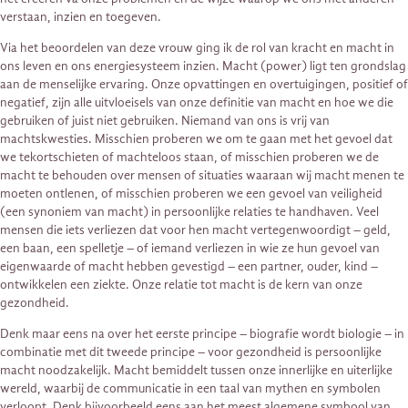
verstaan, inzien en toegeven.
Via het beoordelen van deze vrouw ging ik de rol van kracht en macht in
ons leven en ons energiesysteem inzien. Macht (power) ligt ten grondslag
aan de menselijke ervaring. Onze opvattingen en overtuigingen, positief of
negatief, zijn alle uitvloeisels van onze definitie van macht en hoe we die
gebruiken of juist niet gebruiken. Niemand van ons is vrij van
machtskwesties. Misschien proberen we om te gaan met het gevoel dat
we tekortschieten of machteloos staan, of misschien proberen we de
macht te behouden over mensen of situaties waaraan wij macht menen te
moeten ontlenen, of misschien proberen we een gevoel van veiligheid
(een synoniem van macht) in persoonlijke relaties te handhaven. Veel
mensen die iets verliezen dat voor hen macht vertegenwoordigt – geld,
een baan, een spelletje – of iemand verliezen in wie ze hun gevoel van
eigenwaarde of macht hebben gevestigd – een partner, ouder, kind –
ontwikkelen een ziekte. Onze relatie tot macht is de kern van onze
gezondheid.
Denk maar eens na over het eerste principe – biografie wordt biologie – in
combinatie met dit tweede principe – voor gezondheid is persoonlijke
macht noodzakelijk. Macht bemiddelt tussen onze innerlijke en uiterlijke
wereld, waarbij de communicatie in een taal van mythen en symbolen
verloopt. Denk bijvoorbeeld eens aan het meest algemene symbool van