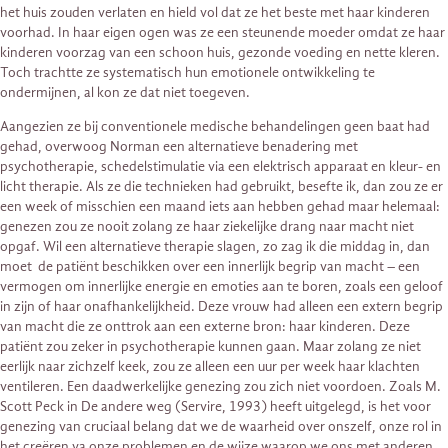
het huis zouden verlaten en hield vol dat ze het beste met haar kinderen
voorhad. In haar eigen ogen was ze een steunende moeder omdat ze haar
kinderen voorzag van een schoon huis, gezonde voeding en nette kleren.
Toch trachtte ze systematisch hun emotionele ontwikkeling te
ondermijnen, al kon ze dat niet toegeven.
Aangezien ze bij conventionele medische behandelingen geen baat had
gehad, overwoog Norman een alternatieve benadering met
psychotherapie, schedelstimulatie via een elektrisch apparaat en kleur- en
licht­ therapie. Als ze die technieken had gebruikt, besefte ik, dan zou ze er
een week of misschien een maand iets aan hebben gehad maar helemaal:
genezen zou ze nooit zolang ze haar ziekelijke drang naar macht niet
opgaf. Wil een alternatieve therapie slagen, zo zag ik die middag in, dan
moet de patiënt beschikken over een innerlijk begrip van macht – een
vermogen om innerlijke energie en emoties aan te boren, zoals een geloof
in zijn of haar onafhankelijkheid. Deze vrouw had alleen een extern begrip
van macht die ze onttrok aan een externe bron: haar kinderen. Deze
patiënt zou zeker in psychotherapie kunnen gaan. Maar zolang ze niet
eerlijk naar zichzelf keek, zou ze alleen een uur per week haar klachten
ventileren. Een daadwerkelijke genezing zou zich niet voordoen. Zoals M.
Scott Peck in De andere weg (Servire, 1993) heeft uitgelegd, is het voor
genezing van cruciaal belang dat we de waarheid over onszelf, onze rol in
het creëren va onze problemen en de wijze waarop we ons met anderen