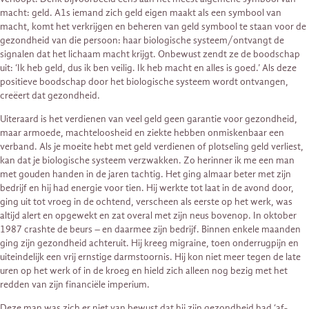
macht: geld. A1s iemand zich geld eigen maakt als een symbool van
macht, komt het verkrijgen en beheren van geld symbool te staan voor de
gezondheid van die persoon: haar biologische systeem/ontvangt de
signalen dat het lichaam macht krijgt. Onbewust zendt ze de boodschap
uit: ‘Ik heb geld, dus ik ben veilig. Ik heb macht en alles is goed.’ Als deze
positieve boodschap door het biologische systeem wordt ontvangen,
creëert dat gezondheid.
Uiteraard is het verdienen van veel geld geen garantie voor gezondheid,
maar armoede, machteloosheid en ziekte hebben onmiskenbaar een
verband. Als je moeite hebt met geld verdienen of plotseling geld verliest,
kan dat je biologische systeem verzwakken. Zo herinner ik me een man
met gouden handen in de jaren tachtig. Het ging almaar beter met zijn
bedrijf en hij had energie voor tien. Hij werkte tot laat in de avond door,
ging uit tot vroeg in de ochtend, verscheen als eerste op het werk, was
altijd alert en opgewekt en zat overal met zijn neus bovenop. In oktober
1987 crashte de beurs – en daarmee zijn bedrijf. Binnen enkele maanden
ging zijn gezondheid achteruit. Hij kreeg migraine, toen onderrugpijn en
uiteindelijk een vrij ernstige darmstoornis. Hij kon niet meer tegen de late
uren op het werk of in de kroeg en hield zich alleen nog bezig met het
redden van zijn financiële imperium.
Deze man was zich er niet van bewust dat hij zijn gezondheid had ‘af­