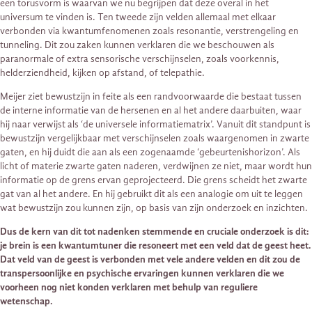
een torusvorm is waarvan we nu begrijpen dat deze overal in het
universum te vinden is. Ten tweede zijn velden allemaal met elkaar
verbonden via kwantumfenomenen zoals resonantie, verstrengeling en
tunneling. Dit zou zaken kunnen verklaren die we beschouwen als
paranormale of extra sensorische verschijnselen, zoals voorkennis,
helderziendheid, kijken op afstand, of telepathie.
Meijer ziet bewustzijn in feite als een randvoorwaarde die bestaat tussen
de interne informatie van de hersenen en al het andere daarbuiten, waar
hij naar verwijst als ‘de universele informatiematrix’. Vanuit dit standpunt is
bewustzijn vergelijkbaar met verschijnselen zoals waargenomen in zwarte
gaten, en hij duidt die aan als een zogenaamde ‘gebeurtenishorizon’. Als
licht of materie zwarte gaten naderen, verdwijnen ze niet, maar wordt hun
informatie op de grens ervan geprojecteerd. Die grens scheidt het zwarte
gat van al het andere. En hij gebruikt dit als een analogie om uit te leggen
wat bewustzijn zou kunnen zijn, op basis van zijn onderzoek en inzichten.
Dus de kern van dit tot nadenken stemmende en cruciale onderzoek is dit:
je brein is een kwantumtuner die resoneert met een veld dat de geest heet.
Dat veld van de geest is verbonden met vele andere velden en dit zou de
transpersoonlijke en psychische ervaringen kunnen verklaren die we
voorheen nog niet konden verklaren met behulp van reguliere
wetenschap.