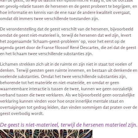
van de geest, terwijl de laatste een epistemische vraag is, die de oorzaak
en gevolg-relatie tussen de hersenen en de geest probeert te begrijpen, en
hoe informatie en kennis van de ene naar de andere kwaliteit overgaat,
omdat dit immers twee verschillende toestanden zijn.
De veronderstelling dat de geest verschilt van de hersenen, bijvoorbeeld
omdat de geest niet-materieel is, terwijl de hersenen dat wel zijn, levert
het zogenaamde ‘lichaam-geest-probleem’ op, voor het eerst op de
agenda gezet door de Franse filosoof René Descartes, die zei dat de geest
en het lichaam twee verschillende substanties zijn.
Lichamen strekken zich uit in de ruimte en zijn niet in staat tot voelen of
denken. Terwijl geesten geen ruimte innemen, en bestaan uit denkende en
voelende substanties. Omdat het twee verschillende substanties zijn,
behorende tot het materiële en niet-materiële, en omdat er geen
waarneembare interactie is tussen de twee, kunnen we geen oorzakelijk
verband tussen die twee verklaren. Als we bijvoorbeeld geen oorzakelijke
verklaring kunnen vinden voor hoe onze innerlijke mentale staat en
overtuigingen tot gedrag leiden, dan vinden sommigen dat praten over de
geest overbodig wordt.
De geest is niet-materieel, terwijl de hersenen materieel zijn.