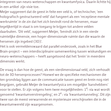
integreren van neuro-wetenschappen en kwantumfysica. Daarin lichtte hij
in een artikel zijn visie toe.
Meijer suggereert dat de geest in feite een veld is, of technischer, ‘een
holografisch gestructureerd veld’ dat fungeert als een ‘receptieve mentale
werkruimte’ in de zin dat het zich bevindt rond de hersenen, maar
tegelijkertijd in staat is om toegang te krijgen tot andere velden
daarbuiten. ‘Dit veld’, suggereert Meijer, ‘bevindt zich in een vierde
ruimtelijke dimensie, een hoger-dimensionale ruimte dan die waarin de
hersenen zijn ingebed (3D)’.
Het is ook vermeldenswaard dat parallel onderzoek, zoals in het Blue
Brain-project – een interdisciplinaire samenwerking tussen wiskundigen en
neuro-wetenschappers – heeft aangetoond dat het ‘brein’ in meerdere
dimensies werkt.
De vraag is dan hoe de geest, als een vierdimensionaal veld, zich verhoudt
tot de 3D hersenprocessen? Hoewel we de specifieke mechanismen die
ten grondslag liggen aan de communicatie tussen geest en brein nog niet
begrijpen, gebruikt Meijer de kwantumfysica om mogelijke ‘kanshebbers’
e
voor te stellen. Er zijn volgens hem twee mogelijkheden: 1
: via wat wordt
e
genoemd ‘kwantumverstrengeling’, en 2
: via ‘kwantumtunneling’. Dit zijn
twee van de meest verwarrende en mysterieuze verschijnselen die in de
kwantumwereld zijn waargenomen.