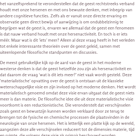
het vanzelfsprekend te veronderstellen dat de geest rechtstreeks verband
houdt met onze hersenen en met ons bewuste denken, met inbegrip van
andere cognitieve functies. Zelfs als er vanuit onze directe ervaring en
observatie geen direct bewijs of aanwijzing is om ondubbelzinnig te
begrijpen wat de geest is, ervaren we allemaal dat de geest een fenomeen
is dat nauw verband houdt met onze hersenactiviteit. En toch is er iets
méér. Maar wat is dit ‘iets’ meer? Alleen al deze vraag heeft in het verleden
tot enkele interessante theorieën over de geest geleid, samen met
uiteenlopende filosofische standpunten en discussies.
De meest gebruikelijke kijk op de aard van de geest in het moderne
westerse denken is dat de geest hetzelfde zou zijn als hersenactiviteit en
dat daarom de vraag ‘wat is dit iets meer?’ niet vaak wordt gesteld. Deze
‘materialistische’ opvatting over de geest is ontstaan ​​uit de klassieke
wetenschappelijke visie en zijn invloed op het moderne denken. Het wordt
materialistisch genoemd omdat deze visie ervan uitgaat dat de geest niets
meer is dan materie. De filosofische idee die uit deze materialistische visie
voortkomt is een reductionistische. Die veronderstelt dat verschijnselen
zoals geest en bewustzijn kunnen worden verklaard door ze terug te
brengen tot de fysische en chemische processen die plaatsvinden in de
neurologie van onze hersenen. Het is letterlijk een platte kijk op de wereld,
aangezien deze alle verschijnselen reduceert tot de dimensies materie, tijd
en ruimte, die volgens deze visie als primair beschouwd worden.