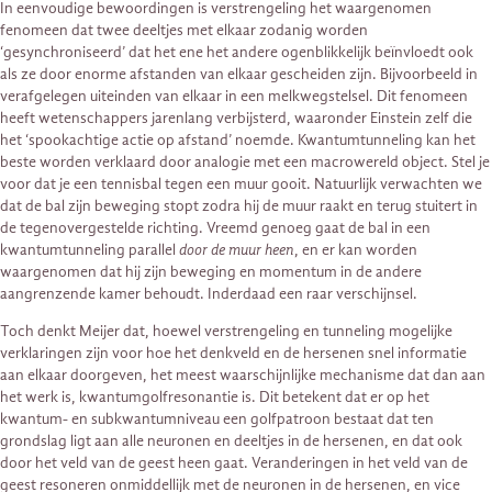
In eenvoudige bewoordingen is verstrengeling het waargenomen
fenomeen dat twee deeltjes met elkaar zodanig worden
‘gesynchroniseerd’ dat het ene het andere ogenblikkelijk beïnvloedt ook
als ze door enorme afstanden van elkaar gescheiden zijn. Bijvoorbeeld in
verafgelegen uiteinden van elkaar in een melkwegstelsel. Dit fenomeen
heeft wetenschappers jarenlang verbijsterd, waaronder Einstein zelf die
het ‘spookachtige actie op afstand’ noemde. Kwantumtunneling kan het
beste worden verklaard door analogie met een macrowereld object. Stel je
voor dat je een tennisbal tegen een muur gooit. Natuurlijk verwachten we
dat de bal zijn beweging stopt zodra hij de muur raakt en terug stuitert in
de tegenovergestelde richting. Vreemd genoeg gaat de bal in een
kwantumtunneling parallel
door de muur heen
, en er kan worden
waargenomen dat hij zijn beweging en momentum in de andere
aangrenzende kamer behoudt. Inderdaad een raar verschijnsel.
Toch denkt Meijer dat, hoewel verstrengeling en tunneling mogelijke
verklaringen zijn voor hoe het denkveld en de hersenen snel informatie
aan elkaar doorgeven, het meest waarschijnlijke mechanisme dat dan aan
het werk is, kwantumgolfresonantie is. Dit betekent dat er op het
kwantum- en subkwantumniveau een golfpatroon bestaat dat ten
grondslag ligt aan alle neuronen en deeltjes in de hersenen, en dat ook
door het veld van de geest heen gaat. Veranderingen in het veld van de
geest resoneren onmiddellijk met de neuronen in de hersenen, en vice