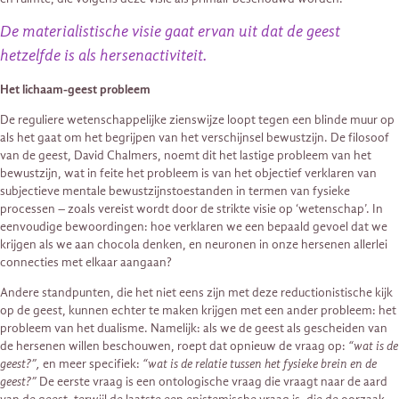
De materialistische visie gaat ervan uit dat de geest
hetzelfde is als hersenactiviteit.
Het lichaam-geest probleem
De reguliere wetenschappelijke zienswijze loopt tegen een blinde muur op
als het gaat om het begrijpen van het verschijnsel bewustzijn. De filosoof
van de geest, David Chalmers, noemt dit het lastige probleem van het
bewustzijn, wat in feite het probleem is van het objectief verklaren van
subjectieve mentale bewustzijnstoestanden in termen van fysieke
processen – zoals vereist wordt door de strikte visie op ‘wetenschap’. In
eenvoudige bewoordingen: hoe verklaren we een bepaald gevoel dat we
krijgen als we aan chocola denken, en neuronen in onze hersenen allerlei
connecties met elkaar aangaan?
Andere standpunten, die het niet eens zijn met deze reductionistische kijk
op de geest, kunnen echter te maken krijgen met een ander probleem: het
probleem van het dualisme. Namelijk: als we de geest als gescheiden van
de hersenen willen beschouwen, roept dat opnieuw de vraag op:
“wat is de
geest?”,
en meer specifiek:
“wat is de relatie tussen het fysieke brein en de
geest?”
De eerste vraag is een ontologische vraag die vraagt ​​naar de aard