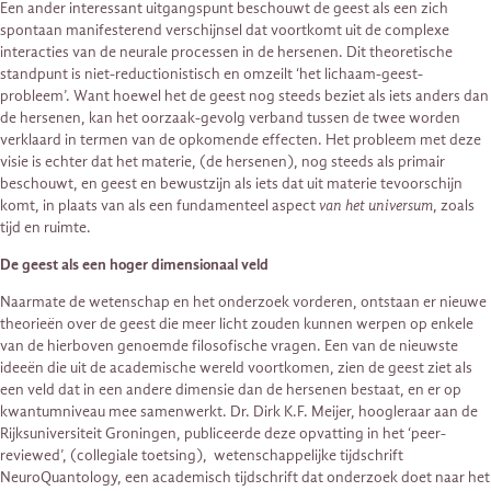
Een ander interessant uitgangspunt beschouwt de geest als een zich
spontaan manifesterend verschijnsel dat voortkomt uit de complexe
interacties van de neurale processen in de hersenen. Dit theoretische
standpunt is niet-reductionistisch en omzeilt ‘het lichaam-geest-
probleem’. Want hoewel het de geest nog steeds beziet als iets anders dan
de hersenen, kan het oorzaak-gevolg verband tussen de twee worden
verklaard in termen van de opkomende effecten. Het probleem met deze
visie is echter dat het materie, (de hersenen), nog steeds als primair
beschouwt, en geest en bewustzijn als iets dat uit materie tevoorschijn
komt, in plaats van als een fundamenteel aspect
van het universum
, zoals
tijd en ruimte.
De geest als een hoger dimensionaal veld
Naarmate de wetenschap en het onderzoek vorderen, ontstaan ​​er nieuwe
theorieën over de geest die meer licht zouden kunnen werpen op enkele
van de hierboven genoemde filosofische vragen. Een van de nieuwste
ideeën die uit de academische wereld voortkomen, zien de geest ziet als
een veld dat in een andere dimensie dan de hersenen bestaat, en er op
kwantumniveau mee samenwerkt. Dr. Dirk K.F. Meijer, hoogleraar aan de
Rijksuniversiteit Groningen, publiceerde deze opvatting in het ‘peer-
reviewed’, (collegiale toetsing), wetenschappelijke tijdschrift
NeuroQuantology, een academisch tijdschrift dat onderzoek doet naar het