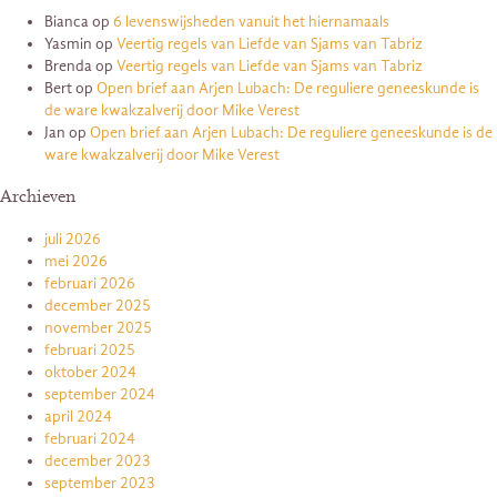
Bianca
op
6 levenswijsheden vanuit het hiernamaals
Yasmin
op
Veertig regels van Liefde van Sjams van Tabriz
Brenda
op
Veertig regels van Liefde van Sjams van Tabriz
Bert
op
Open brief aan Arjen Lubach: De reguliere geneeskunde is
de ware kwakzalverij door Mike Verest
Jan
op
Open brief aan Arjen Lubach: De reguliere geneeskunde is de
ware kwakzalverij door Mike Verest
Archieven
juli 2026
mei 2026
februari 2026
december 2025
november 2025
februari 2025
oktober 2024
september 2024
april 2024
februari 2024
december 2023
september 2023