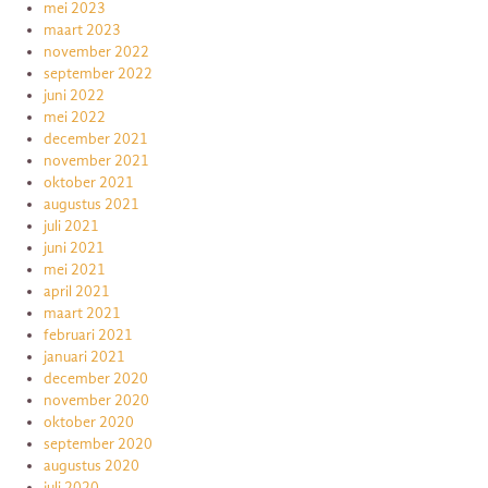
mei 2023
maart 2023
november 2022
september 2022
juni 2022
mei 2022
december 2021
november 2021
oktober 2021
augustus 2021
juli 2021
juni 2021
mei 2021
april 2021
maart 2021
februari 2021
januari 2021
december 2020
november 2020
oktober 2020
september 2020
augustus 2020
juli 2020