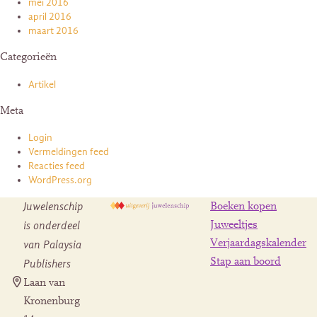
mei 2016
april 2016
maart 2016
Categorieën
Artikel
Meta
Login
Vermeldingen feed
Reacties feed
WordPress.org
Juwelenschip
Boeken kopen
is onderdeel
Juweeltjes
Verjaardagskalender
van Palaysia
Stap aan boord
Publishers
Laan van
Kronenburg