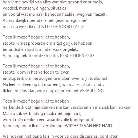
heb ik me bevrijd van alles wat niet gezond voor me is,
voedsel, mensen, dingen, situaties
en vooral wat me naar beneden haalde, weg van mijzelf.
Aanvankelijk noemde ik het ‘gezond egoïsme’
maar nu weet ik: dat is LIEFDE VOOR JEZELF
Toen ik mezelf begon lief te hebben,
stopte ik met proberen om altijd gelijk te hebben
en sindsdien had ik minder vaak ongelijk.
Vandaag heb ik ontdekt: dat is BESCHEIDENHEID
Toen ik mezelf begon lief te hebben,
stopte ik om in het verleden te leven
en stopte ik om me zorgen te maken over mijn toekomst.
Nu leef ik alleen op dit moment, waar alles plaats vindt.
Ik leef nu dus ‘dag voor dag’ en noem het VERVULLING
Toen ik mezelf begon lief te hebben
herkende ik dat mijn denken me kan verstoren en me ziek kan maken.
Maar als ik verbinding maak met mijn hart,
wordt mijn denken een waardevolle bondgenoot.
Vandaag noem ik die verbinding: WIJSHEID VAN HET HART
We hoeven niet bang te zijn voor verdere discussies, conflicten