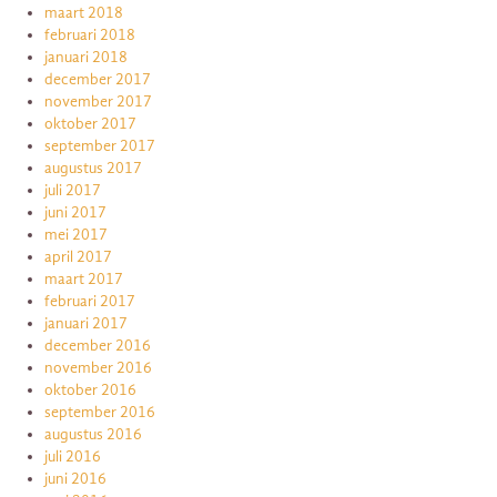
maart 2018
februari 2018
januari 2018
december 2017
november 2017
oktober 2017
september 2017
augustus 2017
juli 2017
juni 2017
mei 2017
april 2017
maart 2017
februari 2017
januari 2017
december 2016
november 2016
oktober 2016
september 2016
augustus 2016
juli 2016
juni 2016