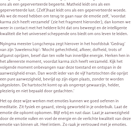
ons als een geperverteerde begeerte. Matheid leidt ons als een
geperverteerde lust. (Zelf)haat leidt ons als een geperverteerde woede.
Als we de moed hebben om terug te gaan naar de emotie zelf, ‘voordat
karma zich heeft verzameld’ (zie het fragment hieronder), dan komen we
weer in contact met het heldere licht dat ons beweegt en de intelligente
kwaliteit die het universeel scheppende ons biedt om ons leven te leiden.
Nyingma meester Longchenpa zegt hierover in het hoofdstuk ‘Gedrag’
van zijn ‘Juwelenschip’: ‘Mocht gehechtheid, afkeer, dofheid, trots of
afgunst oprijzen, besef dan ten volle hun innerlijke energie. Herken hen in
het allereerste moment, voordat karma zich heeft verzameld. Kijk het
volgende moment onbevangen naar deze toestand en ontspan in de
aanwezigheid ervan. Dan wordt ieder van de vijf hartstochten die oprijst
een pure aanwezigheid, bevrijd op zijn eigen plaats, zonder te worden
uitgesloten. De hartstocht komt op als ongerept gewaarzijn, helder,
plezierig en niet bepaald door gedachten.’
Het op deze wijze werken met emoties kunnen we goed oefenen in
meditatie. Zit fysiek en geaard, stevig geworteld in je onderbuik. Laat de
emotie die opkomt opkomen. Blijf erbij en rust daar. Laat je aanwezigheid
door de emotie vullen en voel de energie en de verlichte kwaliteit van deze
emotie van binnen uit. Heel intiem. Zo raak je vertrouwd met je emoties.