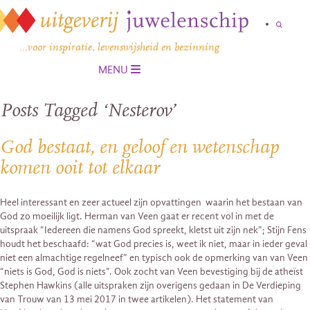
…voor inspiratie, levenswijsheid en bezinning
MENU
Posts Tagged ‘Nesterov’
God bestaat, en geloof en wetenschap
komen ooit tot elkaar
Heel interessant en zeer actueel zijn opvattingen waarin het bestaan van
God zo moeilijk ligt. Herman van Veen gaat er recent vol in met de
uitspraak “Iedereen die namens God spreekt, kletst uit zijn nek”; Stijn Fens
houdt het beschaafd: “wat God precies is, weet ik niet, maar in ieder geval
niet een almachtige regelneef” en typisch ook de opmerking van van Veen
“niets is God, God is niets”. Ook zocht van Veen bevestiging bij de atheïst
Stephen Hawkins (alle uitspraken zijn overigens gedaan in De Verdieping
van Trouw van 13 mei 2017 in twee artikelen). Het statement van