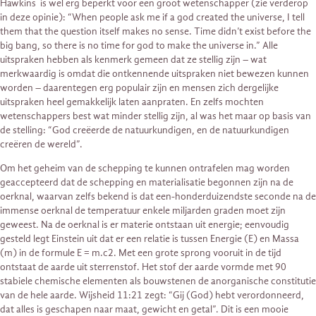
Hawkins is wel erg beperkt voor een groot wetenschapper (zie verderop
in deze opinie): “When people ask me if a god created the universe, I tell
them that the question itself makes no sense. Time didn’t exist before the
big bang, so there is no time for god to make the universe in.” Alle
uitspraken hebben als kenmerk gemeen dat ze stellig zijn – wat
merkwaardig is omdat die ontkennende uitspraken niet bewezen kunnen
worden – daarentegen erg populair zijn en mensen zich dergelijke
uitspraken heel gemakkelijk laten aanpraten. En zelfs mochten
wetenschappers best wat minder stellig zijn, al was het maar op basis van
de stelling: “God creëerde de natuurkundigen, en de natuurkundigen
creëren de wereld”.
Om het geheim van de schepping te kunnen ontrafelen mag worden
geaccepteerd dat de schepping en materialisatie begonnen zijn na de
oerknal, waarvan zelfs bekend is dat een-honderduizendste seconde na de
immense oerknal de temperatuur enkele miljarden graden moet zijn
geweest. Na de oerknal is er materie ontstaan uit energie; eenvoudig
gesteld legt Einstein uit dat er een relatie is tussen Energie (E) en Massa
(m) in de formule E = m.c2. Met een grote sprong vooruit in de tijd
ontstaat de aarde uit sterrenstof. Het stof der aarde vormde met 90
stabiele chemische elementen als bouwstenen de anorganische constitutie
van de hele aarde. Wijsheid 11:21 zegt: “Gij (God) hebt verordonneerd,
dat alles is geschapen naar maat, gewicht en getal”. Dit is een mooie