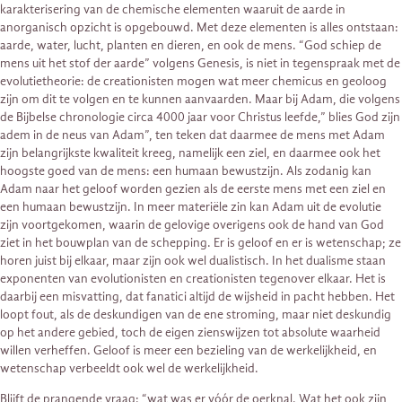
karakterisering van de chemische elementen waaruit de aarde in
anorganisch opzicht is opgebouwd. Met deze elementen is alles ontstaan:
aarde, water, lucht, planten en dieren, en ook de mens. “God schiep de
mens uit het stof der aarde” volgens Genesis, is niet in tegenspraak met de
evolutietheorie: de creationisten mogen wat meer chemicus en geoloog
zijn om dit te volgen en te kunnen aanvaarden. Maar bij Adam, die volgens
de Bijbelse chronologie circa 4000 jaar voor Christus leefde,” blies God zijn
adem in de neus van Adam”, ten teken dat daarmee de mens met Adam
zijn belangrijkste kwaliteit kreeg, namelijk een ziel, en daarmee ook het
hoogste goed van de mens: een humaan bewustzijn. Als zodanig kan
Adam naar het geloof worden gezien als de eerste mens met een ziel en
een humaan bewustzijn. In meer materiële zin kan Adam uit de evolutie
zijn voortgekomen, waarin de gelovige overigens ook de hand van God
ziet in het bouwplan van de schepping. Er is geloof en er is wetenschap; ze
horen juist bij elkaar, maar zijn ook wel dualistisch. In het dualisme staan
exponenten van evolutionisten en creationisten tegenover elkaar. Het is
daarbij een misvatting, dat fanatici altijd de wijsheid in pacht hebben. Het
loopt fout, als de deskundigen van de ene stroming, maar niet deskundig
op het andere gebied, toch de eigen zienswijzen tot absolute waarheid
willen verheffen. Geloof is meer een bezieling van de werkelijkheid, en
wetenschap verbeeldt ook wel de werkelijkheid.
Blijft de prangende vraag: “wat was er vóór de oerknal. Wat het ook zijn