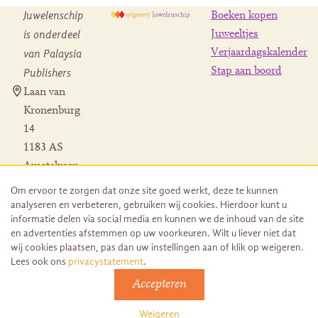
Juwelenschip
Boeken kopen
is onderdeel
Juweeltjes
Verjaardagskalender
van Palaysia
Stap aan boord
Publishers
Laan van
Kronenburg
14
1183 AS
Amstelveen
Contact
Om ervoor te zorgen dat onze site goed werkt, deze te kunnen
Herroeping
analyseren en verbeteren, gebruiken wij cookies. Hierdoor kunt u
bestelling
informatie delen via social media en kunnen we de inhoud van de site
en advertenties afstemmen op uw voorkeuren. Wilt u liever niet dat
wij cookies plaatsen, pas dan uw instellingen aan of klik op weigeren.
Lees ook ons
privacystatement
.
Accepteren
© 2026 Uitgeverij Juwelenschip. Duurzaam ontwikkeld door
Go2People
Weigeren
Algemene voorwaarden | Sitemap