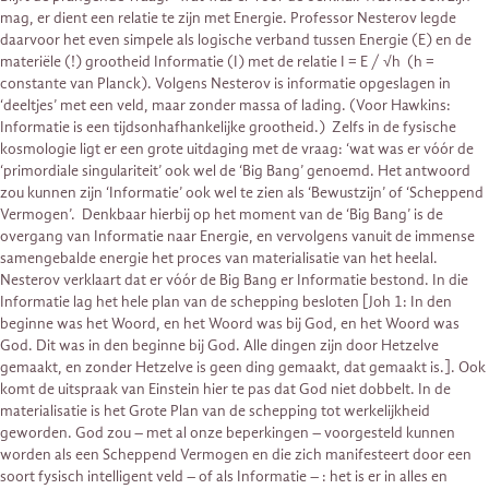
mag, er dient een relatie te zijn met Energie. Professor Nesterov legde
daarvoor het even simpele als logische verband tussen Energie (E) en de
materiële (!) grootheid Informatie (I) met de relatie I = E / √h (h =
constante van Planck). Volgens Nesterov is informatie opgeslagen in
‘deeltjes’ met een veld, maar zonder massa of lading. (Voor Hawkins:
Informatie is een tijdsonhafhankelijke grootheid.) Zelfs in de fysische
kosmologie ligt er een grote uitdaging met de vraag: ‘wat was er vóór de
‘primordiale singulariteit’ ook wel de ‘Big Bang’ genoemd. Het antwoord
zou kunnen zijn ‘Informatie’ ook wel te zien als ‘Bewustzijn’ of ‘Scheppend
Vermogen’. Denkbaar hierbij op het moment van de ‘Big Bang’ is de
overgang van Informatie naar Energie, en vervolgens vanuit de immense
samengebalde energie het proces van materialisatie van het heelal.
Nesterov verklaart dat er vóór de Big Bang er Informatie bestond. In die
Informatie lag het hele plan van de schepping besloten [Joh 1: In den
beginne was het Woord, en het Woord was bij God, en het Woord was
God. Dit was in den beginne bij God. Alle dingen zijn door Hetzelve
gemaakt, en zonder Hetzelve is geen ding gemaakt, dat gemaakt is.]. Ook
komt de uitspraak van Einstein hier te pas dat God niet dobbelt. In de
materialisatie is het Grote Plan van de schepping tot werkelijkheid
geworden. God zou – met al onze beperkingen – voorgesteld kunnen
worden als een Scheppend Vermogen en die zich manifesteert door een
soort fysisch intelligent veld – of als Informatie – : het is er in alles en