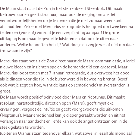
De Maan staat naast de Zon in het sterrenbeeld Steenbok. Dit maakt
betrouwbaar en geeft structuur, maar ook de neiging om allerlei
verantwoordelijkheden op je te nemen die je niet zomaar weer kunt
afschudden. Zeker met Mercurius retrograde is het goed om twee keer na
te denken (voelen!) voordat je een verplichting aangaat! De grote
uitdaging is om naar je gevoel te luisteren en dat ook te uiten naar
anderen. Welke behoeften heb jij? Wat doe je en zeg je wel of niet om daar
trouw aan te zijn?
Mercurius staat net als de Zon direct naast de Maan: communicatie, allerlei
nieuwe ideeën en inzichten spelen de komende tijd een grote rol. Maar
Mercurius loopt tot en met 7 januari retrograde, dus overweeg het goed
als je dingen voor die tijd in de buitenwereld in beweging brengt. Besef
ook wat je zegt en hoe, want de kans op (emotionele) misverstanden is
groot.
De Maan wordt positief beïnvloed door Mars en Neptunus. Dit maakt
resoluut, hartstochtelijk, direct en open (Mars), geeft mystieke
ervaringen, vergoot de intuïtie en geeft voorgevoelens die uitkomen
(Neptunus). Maar emotioneel kun je dieper geraakt worden en uit het
verlangen naar aandacht en liefde kan ook de angst ontstaan om in de
steek gelaten te worden.
Jupiter en Uranus staan tegenover elkaar, wat zowel in jezelf als mondiaal