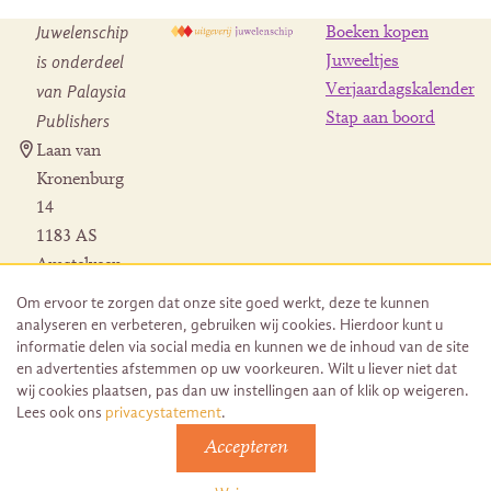
Juwelenschip
Boeken kopen
is onderdeel
Juweeltjes
Verjaardagskalender
van Palaysia
Stap aan boord
Publishers
Laan van
Kronenburg
14
1183 AS
Amstelveen
Contact
Om ervoor te zorgen dat onze site goed werkt, deze te kunnen
Herroeping
analyseren en verbeteren, gebruiken wij cookies. Hierdoor kunt u
bestelling
informatie delen via social media en kunnen we de inhoud van de site
en advertenties afstemmen op uw voorkeuren. Wilt u liever niet dat
wij cookies plaatsen, pas dan uw instellingen aan of klik op weigeren.
Lees ook ons
privacystatement
.
Accepteren
© 2026 Uitgeverij Juwelenschip. Duurzaam ontwikkeld door
Go2People