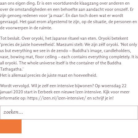
aan ons eigen ding. Er is een voortdurende klaagzang over anderen en
over de omstandigheden en een behoefte aan aandacht voor onszelf. Er
zijn genoeg redenen voor ‘ja maar’. En dan toch doen wat er wordt
gevraagd. Het gaat erom afgestemd te zijn, op de situatie, de personen en
de voorwerpen in de ruimte.
Tot besluit. Over oryoki, het Japanse ritueel van eten. Oryoki betekent
‘precies de juiste hoeveelheid’. Maezumi stelt: We zijn zélf oryoki. ‘Not only
us but everything we see in de zendo – Buddha’s image, candleholders,
vase, bowing mat, floor ceiling – each contains everything completely. It is
all oryoki. The whole universe itself is the container of the Buddha
Tathagatha.’
Het is allemaal precies de juiste maat en hoeveelheid.
Wordt vervolgd. Wil je zelf een intensive bijwonen? Op woensdag 22
januari 2020 start in Eerbeek een nieuwe Izen intensive. Kijk voor meer
informatie op: https://izen.nl/izen-intensive/ en schrijf je in!