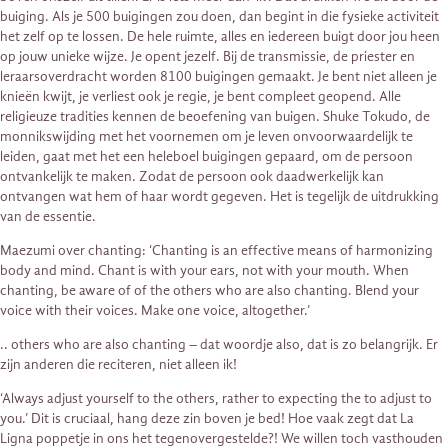
buiging. Als je 500 buigingen zou doen, dan begint in die fysieke activiteit
het zelf op te lossen. De hele ruimte, alles en iedereen buigt door jou heen
op jouw unieke wijze. Je opent jezelf. Bij de transmissie, de priester en
leraarsoverdracht worden 8100 buigingen gemaakt. Je bent niet alleen je
knieën kwijt, je verliest ook je regie, je bent compleet geopend. Alle
religieuze tradities kennen de beoefening van buigen. Shuke Tokudo, de
monnikswijding met het voornemen om je leven onvoorwaardelijk te
leiden, gaat met het een heleboel buigingen gepaard, om de persoon
ontvankelijk te maken. Zodat de persoon ook daadwerkelijk kan
ontvangen wat hem of haar wordt gegeven. Het is tegelijk de uitdrukking
van de essentie.
Maezumi over chanting: ‘Chanting is an effective means of harmonizing
body and mind. Chant is with your ears, not with your mouth. When
chanting, be aware of of the others who are also chanting. Blend your
voice with their voices. Make one voice, altogether.’
.. others who are also chanting – dat woordje also, dat is zo belangrijk. Er
zijn anderen die reciteren, niet alleen ik!
‘Always adjust yourself to the others, rather to expecting the to adjust to
you.’ Dit is cruciaal, hang deze zin boven je bed! Hoe vaak zegt dat La
Ligna poppetje in ons het tegenovergestelde?! We willen toch vasthouden