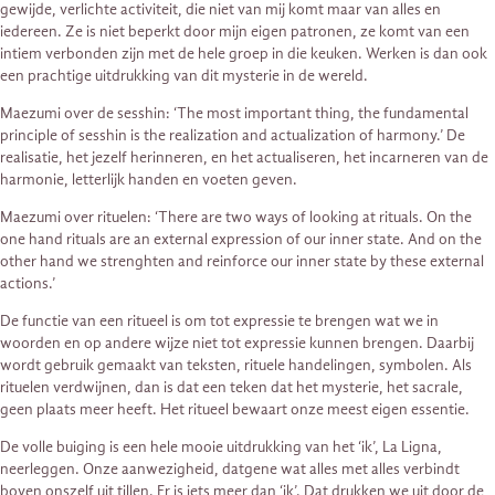
gewijde, verlichte activiteit, die niet van mij komt maar van alles en
iedereen. Ze is niet beperkt door mijn eigen patronen, ze komt van een
intiem verbonden zijn met de hele groep in die keuken. Werken is dan ook
een prachtige uitdrukking van dit mysterie in de wereld.
Maezumi over de sesshin: ‘The most important thing, the fundamental
principle of sesshin is the realization and actualization of harmony.’ De
realisatie, het jezelf herinneren, en het actualiseren, het incarneren van de
harmonie, letterlijk handen en voeten geven.
Maezumi over rituelen: ‘There are two ways of looking at rituals. On the
one hand rituals are an external expression of our inner state. And on the
other hand we strenghten and reinforce our inner state by these external
actions.’
De functie van een ritueel is om tot expressie te brengen wat we in
woorden en op andere wijze niet tot expressie kunnen brengen. Daarbij
wordt gebruik gemaakt van teksten, rituele handelingen, symbolen. Als
rituelen verdwijnen, dan is dat een teken dat het mysterie, het sacrale,
geen plaats meer heeft. Het ritueel bewaart onze meest eigen essentie.
De volle buiging is een hele mooie uitdrukking van het ‘ik’, La Ligna,
neerleggen. Onze aanwezigheid, datgene wat alles met alles verbindt
boven onszelf uit tillen. Er is iets meer dan ‘ik’. Dat drukken we uit door de