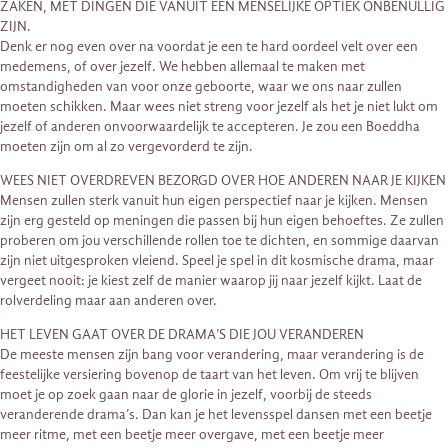
ZAKEN, MET DINGEN DIE VANUIT EEN MENSELIJKE OPTIEK ONBENULLIG
ZIJN.
Denk er nog even over na voordat je een te hard oordeel velt over een
medemens, of over jezelf. We hebben allemaal te maken met
omstandigheden van voor onze geboorte, waar we ons naar zullen
moeten schikken. Maar wees niet streng voor jezelf als het je niet lukt om
jezelf of anderen onvoorwaardelijk te accepteren. Je zou een Boeddha
moeten zijn om al zo vergevorderd te zijn.
WEES NIET OVERDREVEN BEZORGD OVER HOE ANDEREN NAAR JE KIJKEN
Mensen zullen sterk vanuit hun eigen perspectief naar je kijken. Mensen
zijn erg gesteld op meningen die passen bij hun eigen behoeftes. Ze zullen
proberen om jou verschillende rollen toe te dichten, en sommige daarvan
zijn niet uitgesproken vleiend. Speel je spel in dit kosmische drama, maar
vergeet nooit: je kiest zelf de manier waarop jij naar jezelf kijkt. Laat de
rolverdeling maar aan anderen over.
HET LEVEN GAAT OVER DE DRAMA’S DIE JOU VERANDEREN
De meeste mensen zijn bang voor verandering, maar verandering is de
feestelijke versiering bovenop de taart van het leven. Om vrij te blijven
moet je op zoek gaan naar de glorie in jezelf, voorbij de steeds
veranderende drama’s. Dan kan je het levensspel dansen met een beetje
meer ritme, met een beetje meer overgave, met een beetje meer