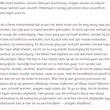
We lezen boeken, nemen deel aan workshops, krijgen sessies en blijven
maar werken aan onszelf. Helemaal in beslag genomen door onszelf en
ons eigen proces.
j de scheve interpretatie dat je aan het werk moet om de weg terug naar jez
 vinden, kan pijn juist in stand worden gehouden. Ik denk aan het verhaal v
n vrouw die vreemdging. Haar man ging aan zichzelf werken: omdat hij zi
et met zichzelf kon verbinden, kon hij zich niet met zijn vrouw verbinden,
ardoor zij vreemdging. En de vrouw ging aan zichzelf werken: omdat haar
der haar altijd afwees, zocht ze nu nog steeds bevestiging bij mannen,
ardoor zij vreemdging. Het klinkt heel legitiem en ook wel heel nobel van
ide partijen. Maar het lost in hun relatie niets op als ze voorbij gaan aan het
langrijkste, namelijk hoe het hier en nu met hen gaat. Is er sprake van
macht, woede, verdriet, wantrouwen, verlangen? Op de eerste plaats staa
ntact maken zonder verhalen, rauw en puur, met de bereidheid om jezelf t
ten zien en om de ander te kennen. Wat heb je aan grootse processen en
alyses als je op gewoon alledaags niveau mijlenver uit elkaar staat? Mensen
e aan zichzelf werken, zeggen vaak zoiets als: ‘ik ga zo diep, tot de bodem,
le lagen worden afgepeld.’ Het gevaar van dit verhaal is dat je een ideaal
ndresultaat in de toekomst projecteert: een verlichte ziel met afgepelde lag
dertussen ben je hier en nu aan het lijden – al lagen afpellend…