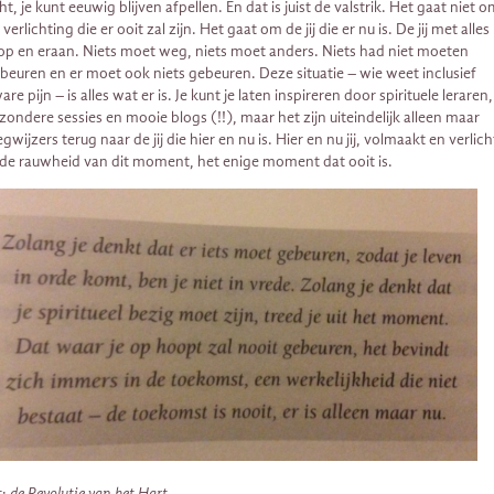
ht, je kunt eeuwig blijven afpellen. En dat is juist de valstrik. Het gaat niet 
 verlichting die er ooit zal zijn. Het gaat om de jij die er nu is. De jij met alles
op en eraan. Niets moet weg, niets moet anders. Niets had niet moeten
beuren en er moet ook niets gebeuren. Deze situatie – wie weet inclusief
are pijn – is alles wat er is. Je kunt je laten inspireren door spirituele leraren,
jzondere sessies en mooie blogs (!!), maar het zijn uiteindelijk alleen maar
gwijzers terug naar de jij die hier en nu is. Hier en nu jij, volmaakt en verlich
 de rauwheid van dit moment, het enige moment dat ooit is.
t:
de Revolutie van het Hart