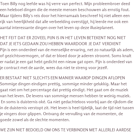
Toen Billy nog leefde was hij verre van perfect. Mijn probleembroer deed
een heleboel dingen die de meeste mensen beschouwen als ernstig fout.
Maar tijdens Billy’s reis door het hiernamaals beschreef hij niet alleen een
rijk van heerlijkheid dat alle verbeelding overstijgt, hij leerde me ook een
aantal interessante dingen over het leven op deze illusieplaneet.
HET FEIT DAT ER ZOVEEL PIJN IS IN HET LEVEN BETEKENT NOG NIET
DAT JE IETS GEDAAN ZOU HEBBEN WAARDOOR JE DAT VERDIENT
Pijn is een onderdeel van de menselijke ervaring, net zo natuurlijk als adem,
of gezichtsvermogen, of dat er bloed door je aderen stroomt. Soms knalt
er nadat je een gat hebt gedicht een nieuw gat open. Pijn is onderdeel van
je contract met de aarde, wees dus niet te streng voor jezelf.
ER BESTAAT NIET SLECHTS EEN MANIER WAAROP DINGEN AFLOPEN
Sommige dingen eindigen prettig, sommige minder gelukkig. Maar het
gaat niet om het percentage dat prettig eindigt. Het gaat om de muziek
van het leven. De levens van sommige mensen hebben te weinig muziek.
En soms is duisternis oké. Ga niet gedachteloos voorbij aan de rijkdom die
in de duisternis verstopt zit. Het leven is heel tijdelijk, laat de tijd niet tussen
je vingers door glippen. Ontvang de vervulling van de momenten, de
goede zowel als de slechte momenten.
WE ZIJN NIET BEDOELD OM ONS TE VERBINDEN MET ALLERLEI AARDSE