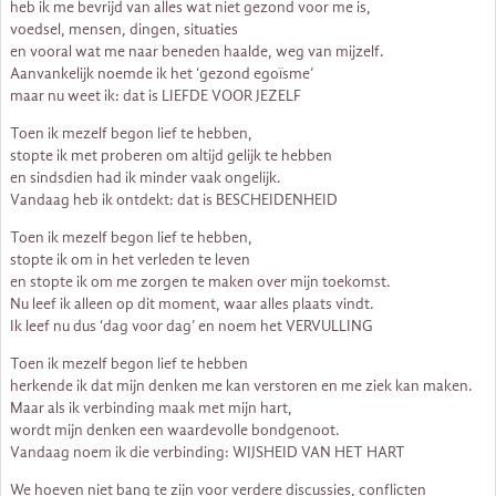
heb ik me bevrijd van alles wat niet gezond voor me is,
voedsel, mensen, dingen, situaties
en vooral wat me naar beneden haalde, weg van mijzelf.
Aanvankelijk noemde ik het ‘gezond egoïsme’
maar nu weet ik: dat is LIEFDE VOOR JEZELF
Toen ik mezelf begon lief te hebben,
stopte ik met proberen om altijd gelijk te hebben
en sindsdien had ik minder vaak ongelijk.
Vandaag heb ik ontdekt: dat is BESCHEIDENHEID
Toen ik mezelf begon lief te hebben,
stopte ik om in het verleden te leven
en stopte ik om me zorgen te maken over mijn toekomst.
Nu leef ik alleen op dit moment, waar alles plaats vindt.
Ik leef nu dus ‘dag voor dag’ en noem het VERVULLING
Toen ik mezelf begon lief te hebben
herkende ik dat mijn denken me kan verstoren en me ziek kan maken.
Maar als ik verbinding maak met mijn hart,
wordt mijn denken een waardevolle bondgenoot.
Vandaag noem ik die verbinding: WIJSHEID VAN HET HART
We hoeven niet bang te zijn voor verdere discussies, conflicten