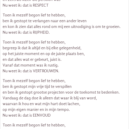
Nu weet ik: dat is RESPECT
Toen ik mezelf begon lief te hebben,
ben ik gestopt te verlangen naar een ander leven
en kon ik zien dat alles rond om mij een uitnodiging is om te groeien.
Nu weet ik: dat is RIJPHEID.
Toen ik mezelf begon lief te hebben,
begreep ik dat ik altijd en bij elke gelegenheid,
op het juiste moment en op de juiste plaats ben,
en dat alles wat er gebeurt, juist is.
Vanaf dat moment was ik rustig.
Nu weet ik: dat is VERTROUWEN.
Toen ik mezelf begon lief te hebben,
ben ik gestopt mijn vrije tijd te verspillen
en ben ik gestopt grootse projecten voor de toekomst te bedenken.
Vandaag de dag doe ik alleen dat waar ik blij van word,
waarvan ik hou en wat mijn hart doet lachen,
op mijn eigen manier en in mijn tempo.
Nu weet ik: dat is EENVOUD
Toen ik mezelf begon lief te hebben,