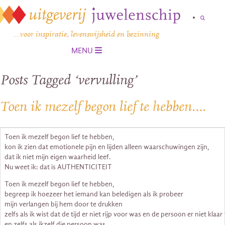
…voor inspiratie, levenswijsheid en bezinning
MENU
Posts Tagged ‘vervulling’
Toen ik mezelf begon lief te hebben….
Toen ik mezelf begon lief te hebben,
kon ik zien dat emotionele pijn en lijden alleen waarschuwingen zijn,
dat ik niet mijn eigen waarheid leef.
Nu weet ik: dat is AUTHENTICITEIT
Toen ik mezelf begon lief te hebben,
begreep ik hoezeer het iemand kan beledigen als ik probeer
mijn verlangen bij hem door te drukken
zelfs als ik wist dat de tijd er niet rijp voor was en de persoon er niet klaa
en zelfs als ikzelf die persoon was