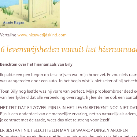
Vertaling
www.nieuwetijdskind.com
6 levenswijsheden vanuit het hiernamaa
Berichten over het hiernamaals van Billy
Ik pakte een pen begon op te schrijven wat mijn broer zei. Er zou niets ra
was aangereden door een auto. In het begin wist ik niet zeker of hij het ec
Toen Billy nog leefde was hij verre van perfect. Mijn probleembroer deed ee
van heerlijkheid dat alle verbeelding overstijgt, hij leerde me ook een aanta
HET FEIT DAT ER ZOVEEL PIJN IS IN HET LEVEN BETEKENT NOG NIET 
Pijn is een onderdeel van de menselijke ervaring, net zo natuurlijk als ade
je contract met de aarde, wees dus niet te streng voor jezelf.
ER BESTAAT NIET SLECHTS EEN MANIER WAAROP DINGEN AFLOPEN
Sommige dingen eindigen prettig, sommige minder gelukkig. Maar het gaat