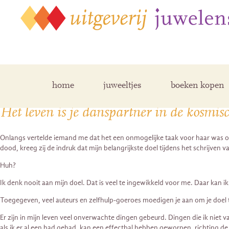
Posts Tagged ‘annie kagan’
home
juweeltjes
boeken kopen
Het leven is je danspartner in de kosmis
Onlangs vertelde iemand me dat het een onmogelijke taak voor haar was o
dood, kreeg zij de indruk dat mijn belangrijkste doel tijdens het schrijve
Huh?
Ik denk nooit aan mijn doel. Dat is veel te ingewikkeld voor me. Daar kan 
Toegegeven, veel auteurs en zelfhulp-goeroes moedigen je aan om je doel te
Er zijn in mijn leven veel onverwachte dingen gebeurd. Dingen die ik niet va
als ik er al een had gehad, kan een effectbal hebben geworpen, richting de t