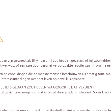
ls
ars aan zijn geweest als Billy naast mij zou hebben gezeten, of mij zou heb
ht wel was, of een rare door verdriet veroorzaakte reactie van mij om me ee
n heleboel dingen die de meeste mensen beschouwen als ernstig fout. Maar ti
l interessante dingen over het leven op deze illusieplaneet.
DAT JE IETS GEDAAN ZOU HEBBEN WAARDOOR JE DAT VERDIENT
m, of gezichtsvermogen, of dat er bloed door je aderen stroomt. Soms knalt 
 niet om het percentage dat prettig eindigt. Het gaat om de muziek van 