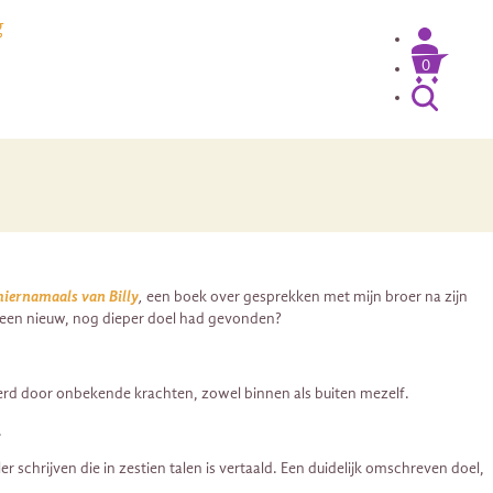
g
0
 hiernamaals van Billy
,
een boek over gesprekken met mijn broer na zijn
nu een nieuw, nog dieper doel had gevonden?
voerd door onbekende krachten, zowel binnen als buiten mezelf.
.
 schrijven die in zestien talen is vertaald. Een duidelijk omschreven doel,