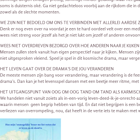
soms is duisternis oké. Ga niet gedachteloos voorbij aan de rijkdom die in de
zowel als de slechte momenten.
WE ZIJN NIET BEDOELD OM ONS TE VERBINDEN MET ALLERLEI AARDSE Z
Denk er nog even over na voordat je een te hard oordeel velt over een m
wees niet streng voor jezelf als het je niet lukt om jezelf of anderen onvo
WEES NIET OVERDREVEN BEZORGD OVER HOE ANDEREN NAAR JE KIJKEN
Mensen zullen sterk vanuit hun eigen perspectief naar je kijken. Mensen zi
niet uitgesproken vleiend. Speel je spel in dit kosmische drama, maar vergeet
HET LEVEN GAAT OVER DE DRAMA’S DIE JOU VERANDEREN
De meeste mensen zijn bang voor verandering, maar verandering is de feestel
drama’s. Dan kan je het levensspel dansen met een beetje meer ritme, me
HET UITGANGSPUNT VAN OOG OM OOG TAND OM TAND ALS KARMISCHE
We handelen niet vanuit zoiets als in-een-vorig leven-deed-ik-je-onrecht-
waarin mensen geen begrip hebben van tijd. En dat niet begrijpen is een be
verliezen van overrompeling, nou, dat heeft in de verte iets te maken met w