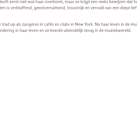
elooft eerst niet wat haar overkomt, maar ze krijgt een reeks bewijzen dat he
ten is verbluffend, geestverruimend, troostrijk en vervuld van een diepe li
rad op als zangeres in cafés en clubs in New York. Na haar leven in de muz
ering in haar leven en ze keerde uiteindelijk terug in de muziekwereld.