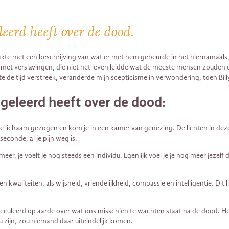
eerd heeft over de dood.
akte met een beschrijving van wat er met hem gebeurde in het hiernamaals
ad met verslavingen, die niet het leven leidde wat de meeste mensen zouden 
 de tijd verstreek, veranderde mijn scepticisme in verwondering, toen Billy
 geleerd heeft over de dood:
t je lichaam gezogen en kom je in een kamer van genezing. De lichten in deze 
econde, al je pijn weg is.
m meer, je voelt je nog steeds een individu. Egenlijk voel je je nog meer jez
n kwaliteiten, als wijsheid, vriendelijkheid, compassie en intelligentie. Dit
peculeerd op aarde over wat ons misschien te wachten staat na de dood. Het
zijn, zou niemand daar uiteindelijk komen.