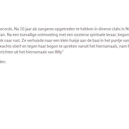
ecords. Na 10 jaar als zangeres opgetreden te hebben in diverse clubs in N
tan. Na een toevallige ontmoeting met een oosterse spirituele leraar, begon
oek naar rust. Ze verhuisde naar een klein huisje aan de baai in het puntje
achts stierf en tegen haar begon te spreken vanuit het hiernamaals, na
richten uit het hiernamaals van Billy”
len: