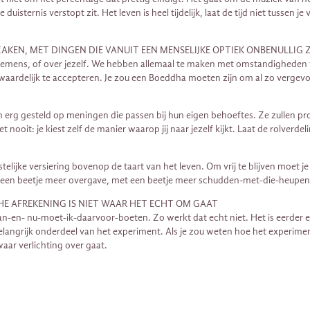
 duisternis verstopt zit. Het leven is heel tijdelijk, laat de tijd niet tuss
AKEN, MET DINGEN DIE VANUIT EEN MENSELIJKE OPTIEK ONBENULLIG Z
edemens, of over jezelf. We hebben allemaal te maken met omstandigheden
orwaardelijk te accepteren. Je zou een Boeddha moeten zijn om al zo vergevor
jn erg gesteld op meningen die passen bij hun eigen behoeftes. Ze zullen p
 nooit: je kiest zelf de manier waarop jij naar jezelf kijkt. Laat de rolverd
ijke versiering bovenop de taart van het leven. Om vrij te blijven moet je 
t een beetje meer overgave, met een beetje meer schudden-met-die-heupen
 AFREKENING IS NIET WAAR HET ECHT OM GAAT
aan-en- nu-moet-ik-daarvoor-boeten. Zo werkt dat echt niet. Het is eerder
langrijk onderdeel van het experiment. Als je zou weten hoe het experiment 
aar verlichting over gaat.