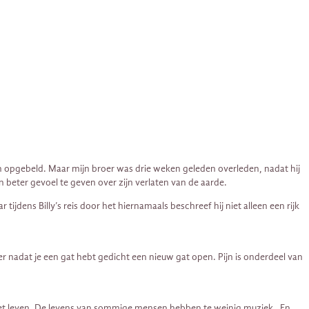
ben opgebeld. Maar mijn broer was drie weken geleden overleden, nadat hij
n beter gevoel te geven over zijn verlaten van de aarde.
jdens Billy’s reis door het hiernamaals beschreef hij niet alleen een rijk
er nadat je een gat hebt gedicht een nieuw gat open. Pijn is onderdeel van
het leven. De levens van sommige mensen hebben te weinig muziek. En