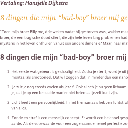
Vertaling: Hansjelle Dijkstra
8 dingen die mijn “bad-boy” broer mij gel
“Toen mijn broer Billy me, drie weken nadat hij gestorven was, wakker ma
broer, die een tragische dood stierf, die zijn hele leven lang problemen h
mysterie in het leven onthullen vanuit een andere dimensie? Maar, naar mate
8 dingen die mijn “bad-boy” broer mij
Het eerste wat gebeurt is gelukzaligheid. Zodra je sterft, word je ui
mentaal als emotioneel. Dat wil zeggen dat, in minder dan een nanos
Je zult je nog steeds voelen als jezelf. Ook al heb je nu geen lichaa
je, dat je op een bepaalde manier niet helemaal jezelf kunt zijn.
Licht heeft een persoonlijkheid. In het hiernamaals hebben lichtstrale
van alles.
Zonde en straf is een menselijk concept. Er wordt een heleboel ges
aarde. Als de voorwaarde voor een zogenaamde hemel perfectie zou 