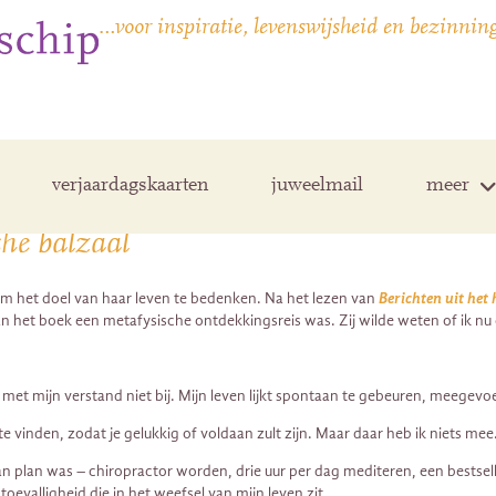
…voor inspiratie, levenswijsheid en bezinnin
verjaardagskaarten
juweelmail
meer
che balzaal
m het doel van haar leven te bedenken. Na het lezen van
Berichten uit het
n van het boek een metafysische ontdekkingsreis was. Zij wilde weten of ik 
ik met mijn verstand niet bij. Mijn leven lijkt spontaan te gebeuren, meege
 vinden, zodat je gelukkig of voldaan zult zijn. Maar daar heb ik niets mee
n plan was – chiropractor worden, drie uur per dag mediteren, een bestseller
oevalligheid die in het weefsel van mijn leven zit.