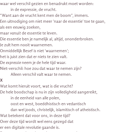
waar wel verschil gezien en benadrukt moet worden:
in de expressie, de vrucht.
“Want aan de vrucht kent men de boom”, immers.
Een uitnodiging om niet meer ‘naar de essentie’ toe te gaan,
als een eeuwig zoeken,
maar
vanuit
de essentie te leven.
Die essentie ben je namelijk al, altijd, ononderbroken.
Je zult hem nooit waarnemen.
Onmiddellijk Besef is niet ‘waarnemen’;
het is juist zien dat er niets te zien valt.
De
expressie
neem je de hele tijd waar.
Niet-verschil: hoe zou dat waar te nemen zijn?
Alleen verschil valt waar te nemen.
X
Wat komt hieruit voort, wat is die vrucht?
De hele boodschap is nu in zijn volledigheid aangereikt,
in de eenheid van alle polen,
oost en west, boeddhistisch en vedantisch
dan wel joods, christelijk, islamitisch of atheïstisch.
Wat betekent dat voor ons, in deze tijd?
Over deze tijd wordt wel eens gezegd dat
er een digitale revolutie gaande is.