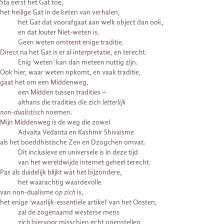
Sta eerst het Gat toe,
het heilige Gat in de keten van verhalen,
het Gat dat voorafgaat aan welk object dan ook,
en dat louter Niet-weten is.
Geen weten omtrent enige traditie.
Direct na het Gat is er al interpretatie, en terecht.
Enig ‘weten’ kan dan meteen nuttig zijn.
Ook hier, waar weten opkomt, en vaak traditie,
gaat het om een Middenweg,
een Midden tussen tradities –
althans die tradities die zich
letterlijk
non-dualistisch
noemen.
Mijn Middenweg is de weg die zowel
Advaita Vedanta en Kashmir Shivaïsme
als het boeddhistische Zen en Dzogchen omvat.
Dit inclusieve en universele is in deze tijd
van het wereldwijde internet geheel terecht.
Pas als duidelijk blijkt wát het bijzondere,
het waarachtig waardevolle
van non-dualisme o
p zich
is,
het enige ‘waarlijk-essentiële artikel’ van het Oosten,
zal de zogenaamd westerse mens
zich hiervoor misschien echt openstellen