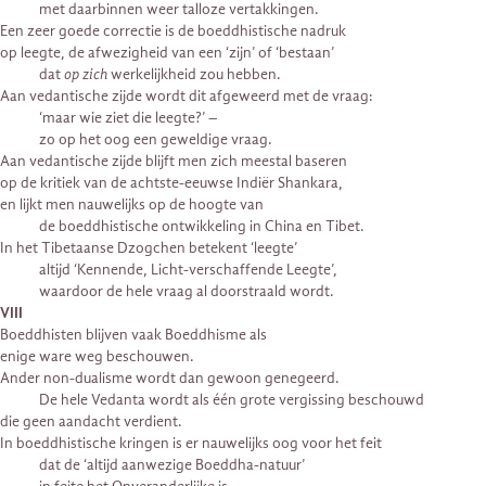
met daarbinnen weer talloze vertakkingen.
Een zeer goede correctie is de boeddhistische nadruk
op leegte, de afwezigheid van een ‘zijn’ of ‘bestaan’
dat
op zich
werkelijkheid zou hebben.
Aan vedantische zijde wordt dit afgeweerd met de vraag:
‘maar wie ziet die leegte?’ –
zo op het oog een geweldige vraag.
Aan vedantische zijde blijft men zich meestal baseren
op de kritiek van de achtste-eeuwse Indiër Shankara,
en lijkt men nauwelijks op de hoogte van
de boeddhistische ontwikkeling in China en Tibet.
In het Tibetaanse Dzogchen betekent ‘leegte’
altijd ‘Kennende, Licht-verschaffende Leegte’,
waardoor de hele vraag al doorstraald wordt.
VIII
Boeddhisten blijven vaak Boeddhisme als
enige ware weg beschouwen.
Ander non-dualisme wordt dan gewoon genegeerd.
De hele Vedanta wordt als één grote vergissing beschouwd
die geen aandacht verdient.
In boeddhistische kringen is er nauwelijks oog voor het feit
dat de ‘altijd aanwezige Boeddha-natuur’