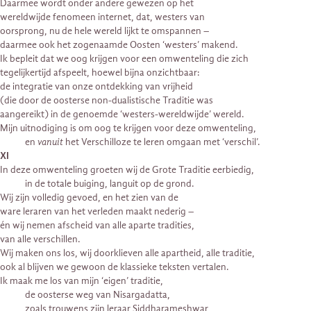
Daarmee wordt onder andere gewezen op het
wereldwijde fenomeen internet, dat, westers van
oorsprong, nu de hele wereld lijkt te omspannen –
daarmee ook het zogenaamde Oosten ‘westers’ makend.
Ik bepleit dat we oog krijgen voor een omwenteling die zich
tegelijkertijd afspeelt, hoewel bijna onzichtbaar:
de integratie van onze ontdekking van vrijheid
(die door de oosterse non-dualistische Traditie was
aangereikt) in de genoemde ‘westers-wereldwijde’ wereld.
Mijn uitnodiging is om oog te krijgen voor deze omwenteling,
en
vanuit
het Verschilloze te leren omgaan met ‘verschil’.
XI
In deze omwenteling groeten wij de Grote Traditie eerbiedig,
in de totale buiging, languit op de grond.
Wij zijn volledig gevoed, en het zien van de
ware leraren van het verleden maakt nederig –
én wij nemen afscheid van alle aparte tradities,
van alle verschillen.
Wij maken ons los, wij doorklieven alle apartheid, alle traditie,
ook al blijven we gewoon de klassieke teksten vertalen.
Ik maak me los van mijn ‘eigen’ traditie,
de oosterse weg van Nisargadatta,
zoals trouwens zijn leraar Siddharameshwar