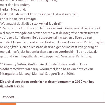
Niet-strijd is wat deze aarde nodig heeft,
meer dan iets anders.
Herken Niet-strijd.
Herken dit als mogelijke vertaling van Dat wat overblijft
zodra je aan jezelf vraagt:
‘Wat maakt dat ik dit als zo werkelijk beleef?’
* Zo omschreef ik dit voorin het boek
Non-dualisme,
waar ik in een noot
wel aan toevoegde dat Alexander me wat de integratie betreft niet tot
voorbeeld kon dienen. Beide aspecten zijn waar, en blijven op een
wonderlijke manier naast elkaar bestaan. Hoewel ‘oosterse’ Verlichting het
belangrijkste is, en de realisatie daarvan geheel losstaat van gedrag of
moraal, heeft juist het ontbreken van een voorbeeld mij de noodzaak
getoond van integratie, dat wil zeggen van ‘westerse’ Verlichting.
**
Master of Self-Realization
. An Ultimate Understanding. Door
Siddharameshwar Maharaj. Voornamelijk op basis van notities van
Nisargadatta Maharaj. Mumbai: Sadguru Trust, 2006.
Dit artikel verscheen eerder in het decembernummer 2010 van het
tijdschrift InZicht