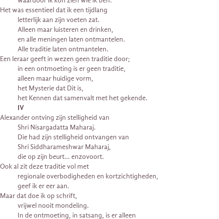
waardoor ik kon zien wie ik ben.”*
Het was essentieel dat ik een tijdlang
letterlijk aan zijn voeten zat.
Alleen maar luisteren en drinken,
en alle meningen laten ontmantelen.
Alle traditie laten ontmantelen.
Een leraar geeft in wezen geen traditie door;
in een ontmoeting is er geen traditie,
alleen maar huidige vorm,
het Mysterie dat Dit is,
het Kennen dat samenvalt met het gekende.
IV
Alexander ontving zijn stelligheid van
Shri Nisargadatta Maharaj.
Die had zijn stelligheid ontvangen van
Shri Siddharameshwar Maharaj,
die op zijn beurt… enzovoort.
Ook al zit deze traditie vol met
regionale overbodigheden en kortzichtigheden,
geef ik er eer aan.
Maar dat doe ik op schrift,
vrijwel nooit mondeling.
In de ontmoeting, in satsang, is er alleen