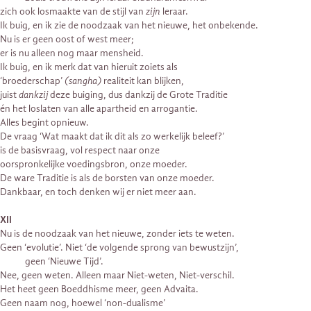
zich ook losmaakte van de stijl van
zijn
leraar.
Ik buig, en ik zie de noodzaak van het nieuwe, het onbekende.
Nu is er geen oost of west meer;
er is nu alleen nog maar mensheid.
Ik buig, en ik merk dat van hieruit zoiets als
‘broederschap’
(sangha)
realiteit kan blijken,
juist
dankzij
deze buiging, dus dankzij de Grote Traditie
én het loslaten van alle apartheid en arrogantie.
Alles begint opnieuw.
De vraag ‘Wat maakt dat ik dit als zo werkelijk beleef?’
is de basisvraag, vol respect naar onze
oorspronkelijke voedingsbron, onze moeder.
De ware Traditie is als de borsten van onze moeder.
Dankbaar, en toch denken wij er niet meer aan.
XII
Nu is de noodzaak van het nieuwe, zonder iets te weten.
Geen ‘evolutie’. Niet ‘de volgende sprong van bewustzijn’,
geen ‘Nieuwe Tijd’.
Nee, geen weten. Alleen maar Niet-weten, Niet-verschil.
Het heet geen Boeddhisme meer, geen Advaita.
Geen naam nog, hoewel ‘non-dualisme’