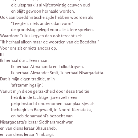
die uitspraak is al vijfentwintig eeuwen oud
en blijft gewoon herhaald worden.
Ook aan boeddhistische zijde hebben woorden als
“Leegte is niets anders dan vorm”
de grondslag gelegd voor alle latere spreken.
Waardoor Tulku Urgyen dan ook terecht zei:
“Ik herhaal alleen maar de woorden van de Boeddha.”
Voor ons zit er niets anders op.
III
Ik herhaal dus alleen maar.
Ik herhaal Atmananda en Tulku Urgyen.
Ik herhaal Alexander Smit, ik herhaal Nisargadatta.
Dat is mijn eigen traditie, mijn
‘afstammingslijn’.
Vanuit mijn diepe geraaktheid door deze traditie
heb ik in de tachtiger jaren zelfs een
pelgrimstocht ondernomen naar plaatsjes als
Inchagiri en Bagewadi, in Noord-Karnataka,
en heb de samadhi’s bezocht van
Nisargadatta’s leraar Siddharameshwar,
en van diens leraar Bhausaheb,
en van diens leraar Nimbargi.