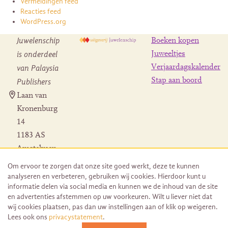
Vermeldingen feed
Reacties feed
WordPress.org
Juwelenschip
Boeken kopen
is onderdeel
Juweeltjes
Verjaardagskalender
van Palaysia
Stap aan boord
Publishers
Laan van
Kronenburg
14
1183 AS
Amstelveen
Contact
Om ervoor te zorgen dat onze site goed werkt, deze te kunnen
Herroeping
analyseren en verbeteren, gebruiken wij cookies. Hierdoor kunt u
bestelling
informatie delen via social media en kunnen we de inhoud van de site
en advertenties afstemmen op uw voorkeuren. Wilt u liever niet dat
wij cookies plaatsen, pas dan uw instellingen aan of klik op weigeren.
Lees ook ons
privacystatement
.