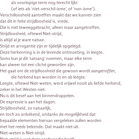
als voorlopige term nog terecht lijkt
(of iets als ‘niet-verschil-isme’, of ‘non-isme’).
Verschilloosheid aantreffen maakt dat we kunnen zien
dat dit in feite
strijd
loosheid is, vrede.
Die is niet teweeggebracht, alleen maar aangetroffen.
Strijdloosheid, oftewel Niet-strijd,
is altijd al je ware natuur.
Strijd en arrogantie zijn er tijdelijk opgelegd.
Deze herkenning is in de levende ontmoeting, in leegte.
Soms kun je dit ‘satsang’ noemen, maar elke term
kan alweer tot een cliché geworden zijn.
Het gaat om de strijdloosheid die gewoon wordt
aangetroffen
,
die herkend kan worden
in
en
als
leegte.
Leegte, oftewel Niet-weten, werd vrijwel nooit als liefde herkend,
zeker in het Westen niet.
Nu is dit besef aan het binnendruppelen.
De expressie is aan het dagen.
Strijdloosheid, zo natuurlijk,
en toch zo onbekend, ondanks de mogelijkheid dat
bepaalde elementen hiervan vergeleken zullen worden
met het reeds bekende. Dat maakt niet uit.
Niet-weten is Niet-strijd.