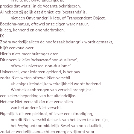
in feite het Onveranderlijke is,
precies dat wat zij in de Vedanta bekritiseren.
Al hebben zij gelijk dat dit niet iets ‘bestaands’ is,
niet een Onveranderlijk Iets, of Transcendent Object.
Boeddha-natuur, oftewel onze eigen ware natuur,
is leeg, kennend en ononderbroken.
IX
Zodra werkelijk alleen de hoofdzaak belangrijk wordt gemaakt,
blijft eenvoud over.
Hier is niets meer buitengesloten.
Dit noem ik ‘
alles includerend
non-dualisme’,
oftewel ‘universeel non-dualisme’.
Universeel, voor iedereen geldend, is het pas
zodra Niet-weten oftewel Niet-verschil
als enige uiteindelijke werkelijkheid wordt herkend.
Want elk aanbrengen van verschil brengt je al
een zekere beperking van het uiteindelijke.
Het ene Niet-verschil kán niet verschillen
van het andere Niet-verschil.
Eigenlijk is dit een pleidooi, of liever een uitnodiging,
om dit Niet-verschil de basis van het leven te laten zijn,
het
begin
punt: onmiddellijk Besef van non-dualiteit,
zodat er werkelijk aandacht en energie vrijkomt voor