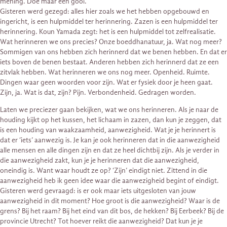
mening. Doe maar een gooi.
Gisteren werd gezegd: alles hier zoals we het hebben opgebouwd en
ingericht, is een hulpmiddel ter herinnering. Zazen is een hulpmiddel ter
herinnering. Koun Yamada zegt: het is een hulpmiddel tot zelfrealisatie.
Wat herinneren we ons precies? Onze boeddhanatuur, ja. Wat nog meer?
Sommigen van ons hebben zich herinnerd dat we benen hebben. En dat er
iets boven de benen bestaat. Anderen hebben zich herinnerd dat ze een
zitvlak hebben. Wat herinneren we ons nog meer. Openheid. Ruimte.
Dingen waar geen woorden voor zijn. Wat er fysiek door je heen gaat.
Zijn, ja. Wat is dat, zijn? Pijn. Verbondenheid. Gedragen worden.
Laten we preciezer gaan bekijken, wat we ons herinneren. Als je naar de
houding kijkt op het kussen, het lichaam in zazen, dan kun je zeggen, dat
is een houding van waakzaamheid, aanwezigheid. Wat je je herinnert is
dat er ‘iets’ aanwezig is. Je kan je ook herinneren dat in die aanwezigheid
alle mensen en alle dingen zijn en dat ze heel dichtbij zijn. Als je verder in
die aanwezigheid zakt, kun je je herinneren dat die aanwezigheid,
oneindig is. Want waar houdt ze op? ‘Zijn’ eindigt niet. Zittend in die
aanwezigheid heb ik geen idee waar die aanwezigheid begint of eindigt.
Gisteren werd gevraagd: is er ook maar iets uitgesloten van jouw
aanwezigheid in dit moment? Hoe groot is die aanwezigheid? Waar is de
grens? Bij het raam? Bij het eind van dit bos, de hekken? Bij Eerbeek? Bij de
provincie Utrecht? Tot hoever reikt die aanwezigheid? Dat kun je je