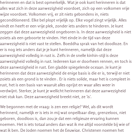
herinneren en dat is best opmerkelijk. Wat je ook kunt herinneren is dat
alles wat zich in deze aanwezigheid voordoet, zich op een volkomen vrije
wijze voordoet. Volkomen vrij, er zit niets gebondens in, niets
geconditioneerd. Elke bel plopt vrijelijk op. Elke vogel zingt vrijelijk. Alles
vindt en heeft er een vrije plek, zonder iets anders te hinderen. Je kunt
zeggen dat deze aanwezigheid ongeboren is. In deze aanwezigheid is niet
zoiets als een geboorte te vinden. Het einde in de tijd van deze
aanwezigheid is niet vast te stellen. Boeddha sprak van het doodloze. En
er is nog iets anders dat je je kunt herinneren, namelijk dat deze
aanwezigheid volledig in rust is. Zelfs in de snelle kinhin-stijl is deze
aanwezigheid volledig in rust. Iedereen kan er doorheen rennen, en toch is
deze aanwezigheid in rust. Een gladde spiegelende oceaan. Je kunt je
herinneren dat deze aanwezigheid de enige basis is die er is, terwijl er niet
zoiets als een grond is te vinden . Er is niets solide, maar het is compleet in
rust, het is een basis van waaruit alles oprijst en waar alles weer in
verdwijnt. Sterker, je kunt je wellicht herinneren dat deze aanwezigheid
niet stuk kan. Deze aanwezigheid breekt niet, ze ‘is’.
We begonnen met de vraag: is zen een religie? Wel, als dit wordt
herinnerd, namelijk er is iets in mij wat onpeilbaar diep, grenzeloos, niet
geboren, doodloos is, dan zou je dat een religieuze ervaring kunnen
noemen. Het is iets totaal anders dan wat ik me altijd voorstelde bij wie of
wat ik ben. De Joden noemen het de Eeuwige. Christenen noemen het