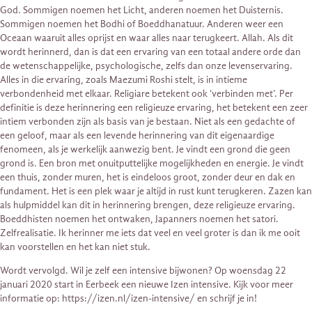
God. Sommigen noemen het Licht, anderen noemen het Duisternis.
Sommigen noemen het Bodhi of Boeddhanatuur. Anderen weer een
Oceaan waaruit alles oprijst en waar alles naar terugkeert. Allah. Als dit
wordt herinnerd, dan is dat een ervaring van een totaal andere orde dan
de wetenschappelijke, psychologische, zelfs dan onze levenservaring.
Alles in die ervaring, zoals Maezumi Roshi stelt, is in intieme
verbondenheid met elkaar. Religiare betekent ook ‘verbinden met’. Per
definitie is deze herinnering een religieuze ervaring, het betekent een zeer
intiem verbonden zijn als basis van je bestaan. Niet als een gedachte of
een geloof, maar als een levende herinnering van dit eigenaardige
fenomeen, als je werkelijk aanwezig bent. Je vindt een grond die geen
grond is. Een bron met onuitputtelijke mogelijkheden en energie. Je vindt
een thuis, zonder muren, het is eindeloos groot, zonder deur en dak en
fundament. Het is een plek waar je altijd in rust kunt terugkeren. Zazen kan
als hulpmiddel kan dit in herinnering brengen, deze religieuze ervaring.
Boeddhisten noemen het ontwaken, Japanners noemen het satori.
Zelfrealisatie. Ik herinner me iets dat veel en veel groter is dan ik me ooit
kan voorstellen en het kan niet stuk.
Wordt vervolgd. Wil je zelf een intensive bijwonen? Op woensdag 22
januari 2020 start in Eerbeek een nieuwe Izen intensive. Kijk voor meer
informatie op: https://izen.nl/izen-intensive/ en schrijf je in!