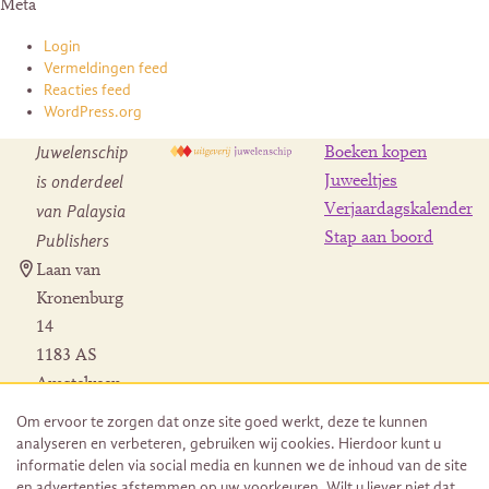
Meta
Login
Vermeldingen feed
Reacties feed
WordPress.org
Juwelenschip
Boeken kopen
is onderdeel
Juweeltjes
Verjaardagskalender
van Palaysia
Stap aan boord
Publishers
Laan van
Kronenburg
14
1183 AS
Amstelveen
Contact
Om ervoor te zorgen dat onze site goed werkt, deze te kunnen
Herroeping
analyseren en verbeteren, gebruiken wij cookies. Hierdoor kunt u
bestelling
informatie delen via social media en kunnen we de inhoud van de site
en advertenties afstemmen op uw voorkeuren. Wilt u liever niet dat