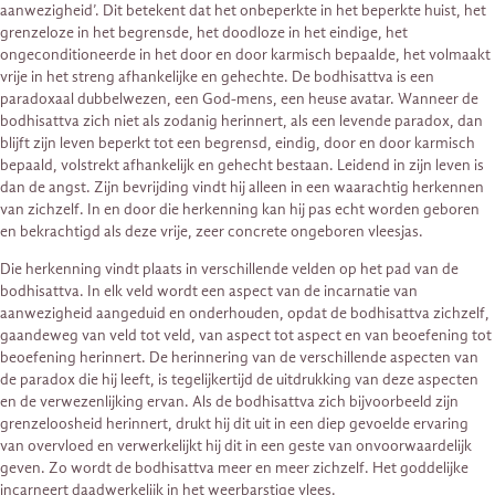
aanwezigheid’. Dit betekent dat het onbeperkte in het beperkte huist, het
grenzeloze in het begrensde, het doodloze in het eindige, het
ongeconditioneerde in het door en door karmisch bepaalde, het volmaakt
vrije in het streng afhankelijke en gehechte. De bodhisattva is een
paradoxaal dubbelwezen, een God-mens, een heuse avatar. Wanneer de
bodhisattva zich niet als zodanig herinnert, als een levende paradox, dan
blijft zijn leven beperkt tot een begrensd, eindig, door en door karmisch
bepaald, volstrekt afhankelijk en gehecht bestaan. Leidend in zijn leven is
dan de angst. Zijn bevrijding vindt hij alleen in een waarachtig herkennen
van zichzelf. In en door die herkenning kan hij pas echt worden geboren
en bekrachtigd als deze vrije, zeer concrete ongeboren vleesjas.
Die herkenning vindt plaats in verschillende velden op het pad van de
bodhisattva. In elk veld wordt een aspect van de incarnatie van
aanwezigheid aangeduid en onderhouden, opdat de bodhisattva zichzelf,
gaandeweg van veld tot veld, van aspect tot aspect en van beoefening tot
beoefening herinnert. De herinnering van de verschillende aspecten van
de paradox die hij leeft, is tegelijkertijd de uitdrukking van deze aspecten
en de verwezenlijking ervan. Als de bodhisattva zich bijvoorbeeld zijn
grenzeloosheid herinnert, drukt hij dit uit in een diep gevoelde ervaring
van overvloed en verwerkelijkt hij dit in een geste van onvoorwaardelijk
geven. Zo wordt de bodhisattva meer en meer zichzelf. Het goddelijke
incarneert daadwerkelijk in het weerbarstige vlees.