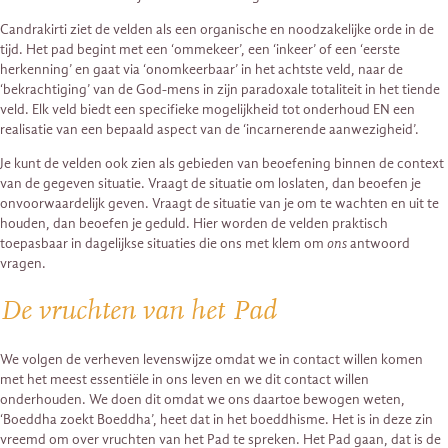
Candrakirti ziet de velden als een organische en noodzakelijke orde in de
tijd. Het pad begint met een ‘ommekeer’, een ‘inkeer’ of een ‘eerste
herkenning’ en gaat via ‘onomkeerbaar’ in het achtste veld, naar de
‘bekrachtiging’ van de God-mens in zijn paradoxale totaliteit in het tiende
veld. Elk veld biedt een specifieke mogelijkheid tot onderhoud EN een
realisatie van een bepaald aspect van de ‘incarnerende aanwezigheid’.
Je kunt de velden ook zien als gebieden van beoefening binnen de context
van de gegeven situatie. Vraagt de situatie om loslaten, dan beoefen je
onvoorwaardelijk geven. Vraagt de situatie van je om te wachten en uit te
houden, dan beoefen je geduld. Hier worden de velden praktisch
toepasbaar in dagelijkse situaties die ons met klem om
ons
antwoord
vragen.
De vruchten van het Pad
We volgen de verheven levenswijze omdat we in contact willen komen
met het meest essentiële in ons leven en we dit contact willen
onderhouden. We doen dit omdat we ons daartoe bewogen weten,
‘Boeddha zoekt Boeddha’, heet dat in het boeddhisme. Het is in deze zin
vreemd om over vruchten van het Pad te spreken. Het Pad gaan, dat is de