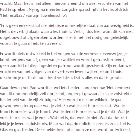
vrucht. Maar het is niet alleen hierom vreemd om over vruchten van het
Pad te spreken. Nyingma meester Longchenpa schrijft in het hoofdstuk
‘Het resultaat’ van zijn ‘Juwelenschip’:
‘Er is geen enkele staat die niet deze onmetelijke staat van aanwezigheid is.
Het is de verblijfplaats waar alles thuis is. Verblijf dus hier, want dit kan niet
opgebouwd of afgebroken worden. Hier is het niet nodig om geleidelijk
vooruit te gaan of iets te zuiveren.’
Er wordt niets ontwikkeld in het volgen van de verheven levenswijze, je
komt nergens van af, geen van je kwaliteiten wordt getransformeerd,
geen aandrift of diep ingesleten patroon wordt gezuiverd. Zijn er dan wel
vruchten van het volgen van de verheven levenswijze? Je komt thuis,
ofschoon je dit thuis nooit hebt verlaten. Dat is alles en dat is groots.
Gaandeweg het Pad wordt er wel iets helder. Longchenpa: ‘Het kenmerk
van dit onophoudelijk zelf oprijzend, ongerept gewaarzijn is de volstrekte
helderheid van de vijf zintuigen.’ Hier wordt niets ontwikkeld. Je gaat
gewoonweg terug naar wat je ziet. En wat je ziet is precies dat. Wat je
hoort is precies wat je hoort. Wat je denkt is precies wat je denkt. Wat je
voelt is precies wat je voelt. Wat het is, dat weet je niet. Wat dat betreft
leid je je leven in duisternis. Maar wat daarin oplicht is precies zoals het is.
Glas en glas helder. Deze helderheid, ofschoon ze niet wordt ontwikkeld,