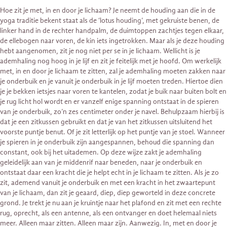
Hoe zit je met, in en door je lichaam? Je neemt de houding aan die in de
yoga traditie bekent staat als de ‘lotus houding’, met gekruiste benen, de
linker hand in de rechter handpalm, de duimtoppen zachtjes tegen elkaar,
de ellebogen naar voren, de kin iets ingetrokken. Maar als je deze houding
hebt aangenomen, zit je nog niet per se in je lichaam. Wellicht is je
ademhaling nog hoog in je lijf en zit je feitelijk met je hoofd. Om werkelijk
met, in en door je lichaam te zitten, zal je ademhaling moeten zakken naar
je onderbuik en je vanuit je onderbuik in je lijf moeten treden. Hiertoe dien
je je bekken ietsjes naar voren te kantelen, zodat je buik naar buiten bolt en
je rug licht hol wordt en er vanzelf enige spanning ontstaat in de spieren
van je onderbuik, zo’n zes centimeter onder je navel. Behulpzaam hierbij is
dat je een zitkussen gebruikt en dat je van het zitkussen uitsluitend het
voorste puntje benut. Of je zit letterlijk op het puntje van je stoel. Wanneer
je spieren in je onderbuik zijn aangespannen, behoud die spanning dan
constant, ook bij het uitademen. Op deze wijze zakt je ademhaling
geleidelijk aan van je middenrif naar beneden, naar je onderbuik en
ontstaat daar een kracht die je helpt echt in je lichaam te zitten. Als je zo
zit, ademend vanuit je onderbuik en met een kracht in het zwaartepunt
van je lichaam, dan zit je geaard, diep, diep geworteld in deze concrete
grond. Je trekt je nu aan je kruintje naar het plafond en zit met een rechte
rug, oprecht, als een antenne, als een ontvanger en doet helemaal niets
meer. Alleen maar zitten. Alleen maar zijn. Aanwezig. In, met en door je