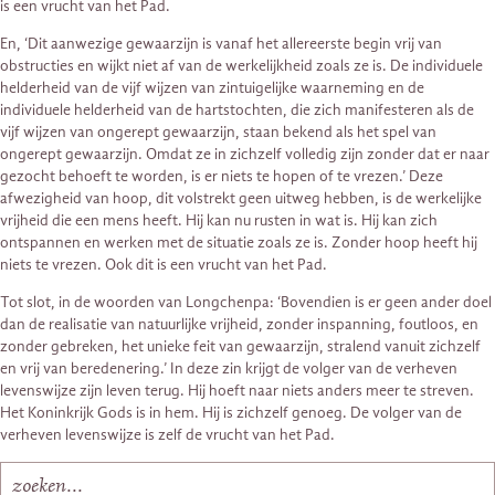
is een vrucht van het Pad.
En, ‘Dit aanwezige gewaarzijn is vanaf het allereerste begin vrij van
obstructies en wijkt niet af van de werkelijkheid zoals ze is. De individuele
helderheid van de vijf wijzen van zintuigelijke waarneming en de
individuele helderheid van de hartstochten, die zich manifesteren als de
vijf wijzen van ongerept gewaarzijn, staan bekend als het spel van
ongerept gewaarzijn. Omdat ze in zichzelf volledig zijn zonder dat er naar
gezocht behoeft te worden, is er niets te hopen of te vrezen.’ Deze
afwezigheid van hoop, dit volstrekt geen uitweg hebben, is de werkelijke
vrijheid die een mens heeft. Hij kan nu rusten in wat is. Hij kan zich
ontspannen en werken met de situatie zoals ze is. Zonder hoop heeft hij
niets te vrezen. Ook dit is een vrucht van het Pad.
Tot slot, in de woorden van Longchenpa: ‘Bovendien is er geen ander doel
dan de realisatie van natuurlijke vrijheid, zonder inspanning, foutloos, en
zonder gebreken, het unieke feit van gewaarzijn, stralend vanuit zichzelf
en vrij van beredenering.’ In deze zin krijgt de volger van de verheven
levenswijze zijn leven terug. Hij hoeft naar niets anders meer te streven.
Het Koninkrijk Gods is in hem. Hij is zichzelf genoeg. De volger van de
verheven levenswijze is zelf de vrucht van het Pad.