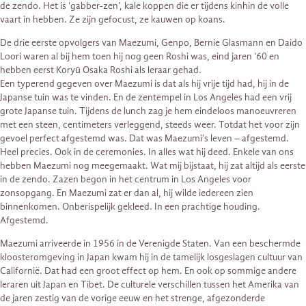
de zendo. Het is ‘gabber-zen’, kale koppen die er tijdens kinhin de volle
vaart in hebben. Ze zijn gefocust, ze kauwen op koans.
De drie eerste opvolgers van Maezumi, Genpo, Bernie Glasmann en Daido
Loori waren al bij hem toen hij nog geen Roshi was, eind jaren ‘60 en
hebben eerst Koryū Osaka Roshi als leraar gehad.
Een typerend gegeven over Maezumi is dat als hij vrije tijd had, hij in de
Japanse tuin was te vinden. En de zentempel in Los Angeles had een vrij
grote Japanse tuin. Tijdens de lunch zag je hem eindeloos manoeuvreren
met een steen, centimeters verleggend, steeds weer. Totdat het voor zijn
gevoel perfect afgestemd was. Dat was Maezumi’s leven – afgestemd.
Heel precies. Ook in de ceremonies. In alles wat hij deed. Enkele van ons
hebben Maezumi nog meegemaakt. Wat mij bijstaat, hij zat altijd als eerste
in de zendo. Zazen begon in het centrum in Los Angeles voor
zonsopgang. En Maezumi zat er dan al, hij wilde iedereen zien
binnenkomen. Onberispelijk gekleed. In een prachtige houding.
Afgestemd.
Maezumi arriveerde in 1956 in de Verenigde Staten. Van een beschermde
kloosteromgeving in Japan kwam hij in de tamelijk losgeslagen cultuur van
Californië. Dat had een groot effect op hem. En ook op sommige andere
leraren uit Japan en Tibet. De culturele verschillen tussen het Amerika van
de jaren zestig van de vorige eeuw en het strenge, afgezonderde