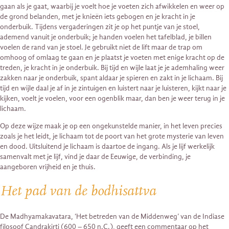
gaan als je gaat, waarbij je voelt hoe je voeten zich afwikkelen en weer op
de grond belanden, met je knieën iets gebogen en je kracht in je
onderbuik. Tijdens vergaderingen zit je op het puntje van je stoel,
ademend vanuit je onderbuik; je handen voelen het tafelblad, je billen
voelen de rand van je stoel. Je gebruikt niet de lift maar de trap om
omhoog of omlaag te gaan en je plaatst je voeten met enige kracht op de
treden, je kracht in je onderbuik. Bij tijd en wijle laat je je ademhaling weer
zakken naar je onderbuik, spant aldaar je spieren en zakt in je lichaam. Bij
tijd en wijle daal je af in je zintuigen en luistert naar je luisteren, kijkt naar je
kijken, voelt je voelen, voor een ogenblik maar, dan ben je weer terug in je
lichaam.
Op deze wijze maak je op een ongekunstelde manier, in het leven precies
zoals je het leidt, je lichaam tot de poort van het grote mysterie van leven
en dood. Uitsluitend je lichaam is daartoe de ingang. Als je lijf werkelijk
samenvalt met je lijf, vind je daar de Eeuwige, de verbinding, je
aangeboren vrijheid en je thuis.
Het pad van de bodhisattva
De Madhyamakavatara, ‘Het betreden van de Middenweg’ van de Indiase
filosoof Candrakirti (600 – 650 n.C.), geeft een commentaar op het