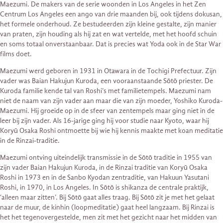
Maezumi. De makers van de serie woonden in Los Angeles in het Zen
Centrum Los Angeles een ango van drie maanden bij, ook tijdens dokusan,
het formele onderhoud. Ze bestudeerden zijn kleine gestalte, zijn manier
van praten, zijn houding als hij zat en wat vertelde, met het hoofd schuin
en soms totaal onverstaanbaar. Dat is precies wat Yoda ook in de Star War
films doet.
Maezumi werd geboren in 1931 in Otawara in de Tochigi Prefectuur. Zijn
vader was Baian Hakujun Kuroda, een vooraanstaande Sōtō priester. De
Kuroda familie kende tal van Roshi’s met familietempels. Maezumi nam
niet de naam van zijn vader aan maar die van zijn moeder, Yoshiko Kuroda-
Maezumi. Hij groeide op in de sfeer van zentempels maar ging niet in de
leer bij zijn vader. Als 16-jarige ging hij voor studie naar Kyoto, waar hij
Koryū Osaka Roshi ontmoette bij wie hij kennis maakte met koan meditatie
in de Rinzai-traditie.
Maezumi ontving uiteindelijk transmissie in de Sōtō traditie in 1955 van
zijn vader Baian Hakujun Kuroda, in de Rinzai traditie van Koryū Osaka
Roshi in 1973 en in de Sanbo Kyodan zentraditie, van Hakuun Yasutani
Roshi, in 1970, in Los Angeles. In Sōtō is shikanza de centrale praktijk,
‘alleen maar zitten’. Bij Sōtō gaat alles traag. Bij Sōtō zit je met het gelaat
naar de muur, de kinhin (loopmeditatie) gaat heel langzaam. Bij Rinzai is
het het tegenovergestelde, men zit met het gezicht naar het midden van