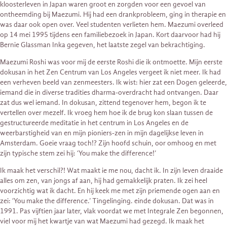
kloosterleven in Japan waren groot en zorgden voor een gevoel van
ontheemding bij Maezumi. Hij had een drankprobleem, ging in therapie en
was daar ook open over. Veel studenten verlieten hem. Maezumi overleed
op 14 mei 1995 tijdens een familiebezoek in Japan. Kort daarvoor had hij
Bernie Glassman Inka gegeven, het laatste zegel van bekrachtiging.
Maezumi Roshi was voor mij de eerste Roshi die ik ontmoette. Mijn eerste
dokusan in het Zen Centrum van Los Angeles vergeet ik niet meer. Ik had
een verheven beeld van zenmeesters. Ik wist: hier zat een Dogen geleerde,
iemand die in diverse tradities dharma-overdracht had ontvangen. Daar
zat dus wel iemand. In dokusan, zittend tegenover hem, begon ik te
vertellen over mezelf. Ik vroeg hem hoe ik de brug kon slaan tussen de
gestructureerde meditatie in het centrum in Los Angeles en de
weerbarstigheid van en mijn pioniers-zen in mijn dagelijkse leven in
Amsterdam. Goeie vraag toch!? Zijn hoofd schuin, oor omhoog en met
zijn typische stem zei hij: ‘You make the difference!’
Ik maak het verschil?! Wat maakt ie me nou, dacht ik. In zijn leven draaide
alles om zen, van jongs af aan, hij had gemakkelijk praten. Ik zei heel
voorzichtig wat ik dacht. En hij keek me met zijn priemende ogen aan en
zei: ‘You make the difference.’ Tingelinging. einde dokusan. Dat was in
1991. Pas vijftien jaar later, vlak voordat we met Integrale Zen begonnen,
viel voor mij het kwartje van wat Maezumi had gezegd. Ik maak het