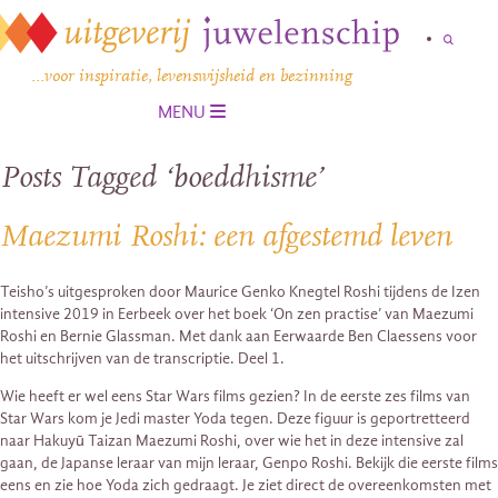
…voor inspiratie, levenswijsheid en bezinning
MENU
Posts Tagged ‘boeddhisme’
Maezumi Roshi: een afgestemd leven
Teisho’s uitgesproken door Maurice Genko Knegtel Roshi tijdens de Izen
intensive 2019 in Eerbeek over het boek ‘On zen practise’ van Maezumi
Roshi en Bernie Glassman. Met dank aan Eerwaarde Ben Claessens voor
het uitschrijven van de transcriptie. Deel 1.
Wie heeft er wel eens Star Wars films gezien? In de eerste zes films van
Star Wars kom je Jedi master Yoda tegen. Deze figuur is geportretteerd
naar Hakuyū Taizan Maezumi Roshi, over wie het in deze intensive zal
gaan, de Japanse leraar van mijn leraar, Genpo Roshi. Bekijk die eerste films
eens en zie hoe Yoda zich gedraagt. Je ziet direct de overeenkomsten met