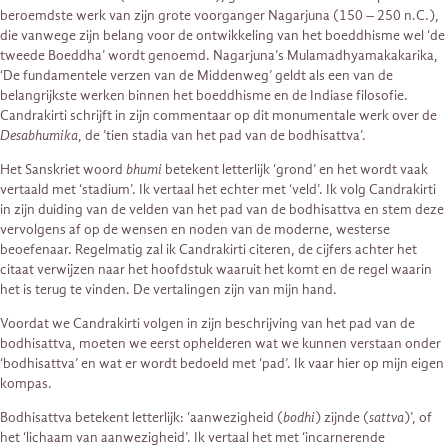
beroemdste werk van zijn grote voorganger Nagarjuna (150 – 250 n.C.),
die vanwege zijn belang voor de ontwikkeling van het boeddhisme wel ‘de
tweede Boeddha’ wordt genoemd. Nagarjuna’s Mulamadhyamakakarika,
‘De fundamentele verzen van de Middenweg’ geldt als een van de
belangrijkste werken binnen het boeddhisme en de Indiase filosofie.
Candrakirti schrijft in zijn commentaar op dit monumentale werk over de
Desabhumika
, de ’tien stadia van het pad van de bodhisattva’.
Het Sanskriet woord
bhumi
betekent letterlijk ‘grond’ en het wordt vaak
vertaald met ‘stadium’. Ik vertaal het echter met ‘veld’. Ik volg Candrakirti
in zijn duiding van de velden van het pad van de bodhisattva en stem deze
vervolgens af op de wensen en noden van de moderne, westerse
beoefenaar. Regelmatig zal ik Candrakirti citeren, de cijfers achter het
citaat verwijzen naar het hoofdstuk waaruit het komt en de regel waarin
het is terug te vinden. De vertalingen zijn van mijn hand.
Voordat we Candrakirti volgen in zijn beschrijving van het pad van de
bodhisattva, moeten we eerst ophelderen wat we kunnen verstaan onder
‘bodhisattva’ en wat er wordt bedoeld met ‘pad’. Ik vaar hier op mijn eigen
kompas.
Bodhisattva betekent letterlijk: ‘aanwezigheid (
bodhi
) zijnde (
sattva
)’, of
het ‘lichaam van aanwezigheid’. Ik vertaal het met ‘incarnerende