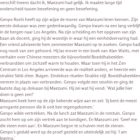
verschil! Ineens dacht ik, Maezumi had gelijk. Ik maakte lange tijd
onderscheid tussen beoefening en geen beoefening.
Genpo Roshi heeft op zijn wijze de mores van Maezumi leren kennen. Zijn
eerste dokusan was zeer gedenkwaardig. Genpo kwam na een lang verblijf
in de bergen naar Los Angeles. Na zijn scheiding en het opgeven van zijn
baan als docent, ging hij de woestijn in waar hij een eenheidservaring had.
Een vriend adviseerde hem zenmeester Maezumi op te zoeken. Genpo had
nog nooit van zen gehoord. Hij las erover in een boek van Alan Watts, met
verhalen over Chinese meesters die bijvoorbeeld Boeddhabeelden
verbrandden om zichzelf warm te houden. Maar toen hij in het Zen
Centrum in Los Angeles arriveerde was de realiteit anders, er heerste een
strakke Sōtō sfeer. Buigen. Eindeloze rituelen Strakke stijl. Boeddhabeelden
vereren in plaats van verbranden. Genpo volgde een sesshin en ging de
laatste dag op dokusan bij Maezumi. Hij zei wat hij vond: ‘Wat jullie hier
doen is geen zen!’
Maezumi keek hem op de zijn bekende wijze aan en zei: ‘Jij bent de meest
arrogante persoon die ik ooit ben tegengekomen.’
Genpo wilde vertrekken. Na de lunch zat Maezumi in de rotstuin. Genpo
zocht hem op om zijn vertrek aan te kondigen. En Maezumi zei: ‘Geef me
die steen even aan’. En Maezumi begon te schuiven met de stenen.
Genpo’s geduld werd op de proef gesteld en uiteindelijk zei hij: ‘I am
leaving.’