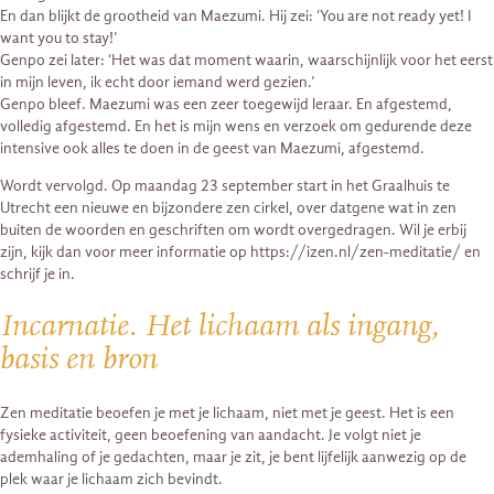
En dan blijkt de grootheid van Maezumi. Hij zei: ‘You are not ready yet! I
want you to stay!’
Genpo zei later: ‘Het was dat moment waarin, waarschijnlijk voor het eerst
in mijn leven, ik echt door iemand werd gezien.’
Genpo bleef. Maezumi was een zeer toegewijd leraar. En afgestemd,
volledig afgestemd. En het is mijn wens en verzoek om gedurende deze
intensive ook alles te doen in de geest van Maezumi, afgestemd.
Wordt vervolgd. Op maandag 23 september start in het Graalhuis te
Utrecht een nieuwe en bijzondere zen cirkel, over datgene wat in zen
buiten de woorden en geschriften om wordt overgedragen. Wil je erbij
zijn, kijk dan voor meer informatie op https://izen.nl/zen-meditatie/ en
schrijf je in.
Incarnatie. Het lichaam als ingang,
basis en bron
Zen meditatie beoefen je met je lichaam, niet met je geest. Het is een
fysieke activiteit, geen beoefening van aandacht. Je volgt niet je
ademhaling of je gedachten, maar je zit, je bent lijfelijk aanwezig op de
plek waar je lichaam zich bevindt.