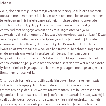
lichaam.
Zo in, door en met je lichaam zijn vereist oefening. Je zult jezelf moeten
toestaan meer en meer in je lichaam te zakken, meer los te laten en meer
te vertrouwen in je fysieke aanwezigheid. In deze oefening groeit de
intimiteit met jezelf, je lijf, je leven. Langzaam maar zeker raak je
vertrouwd met het gegeven dat er niets is uitgesloten van jouw
aanwezigheid in dit moment. Alles wat zich voordoet, dat ben jezelf. Deze
oefening in intimiteit vereist discipline. Je zult in je agenda tijd moeten
vrijmaken om te zitten in, door en met je lijf. Bijvoorbeeld elke dag een
kwartier, of twee maal per week een half uurtje in de ochtend. Regelmaat
en de intentie om werkelijk te zitten zijn belangrijker dan duur en
frequentie. Als je eenmaal een ‘zit discipline’ hebt opgebouwd, begint er
volstrekt onbegrijpelijk en oncontroleerbaar iets door te werken van deze
fysieke intimiteit in je dag. Je voelt je meer gedragen, meer geaard, meer
thuis, meer ontvankelijk.
Ofschoon de formele zitpraktijk zoals hierboven beschreven een basis
legt, is het belangrijk je beoefening door te trekken naar andere
activiteiten op je dag. Hier wordt introvert zitten in stilte, expressief en
dynamisch lichaamswerk. Je kunt je oefenen in staan als je staat, waarbij je
voelt dat je voeten op de grond staan, je knieën niet gestrekt, maar iets
gebogen zijn en je zwaartepunt in je onderbuik ligt. Je kunt oefenen in