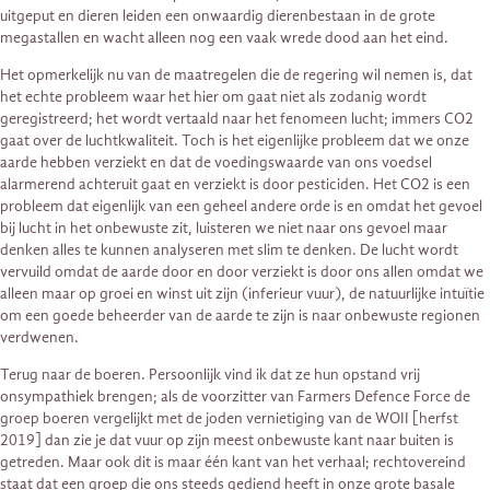
uitgeput en dieren leiden een onwaardig dierenbestaan in de grote
megastallen en wacht alleen nog een vaak wrede dood aan het eind.
Het opmerkelijk nu van de maatregelen die de regering wil nemen is, dat
het echte probleem waar het hier om gaat niet als zodanig wordt
geregistreerd; het wordt vertaald naar het fenomeen lucht; immers CO2
gaat over de luchtkwaliteit. Toch is het eigenlijke probleem dat we onze
aarde hebben verziekt en dat de voedingswaarde van ons voedsel
alarmerend achteruit gaat en verziekt is door pesticiden. Het CO2 is een
probleem dat eigenlijk van een geheel andere orde is en omdat het gevoel
bij lucht in het onbewuste zit, luisteren we niet naar ons gevoel maar
denken alles te kunnen analyseren met slim te denken. De lucht wordt
vervuild omdat de aarde door en door verziekt is door ons allen omdat we
alleen maar op groei en winst uit zijn (inferieur vuur), de natuurlijke intuïtie
om een goede beheerder van de aarde te zijn is naar onbewuste regionen
verdwenen.
Terug naar de boeren. Persoonlijk vind ik dat ze hun opstand vrij
onsympathiek brengen; als de voorzitter van Farmers Defence Force de
groep boeren vergelijkt met de joden vernietiging van de WOII [herfst
2019] dan zie je dat vuur op zijn meest onbewuste kant naar buiten is
getreden. Maar ook dit is maar één kant van het verhaal; rechtovereind
staat dat een groep die ons steeds gediend heeft in onze grote basale