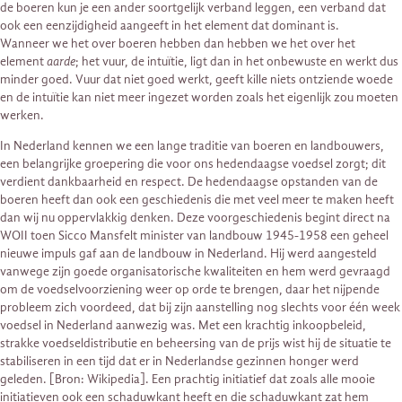
de boeren kun je een ander soortgelijk verband leggen, een verband dat
ook een eenzijdigheid aangeeft in het element dat dominant is.
Wanneer we het over boeren hebben dan hebben we het over het
element
aarde
; het vuur, de intuïtie, ligt dan in het onbewuste en werkt dus
minder goed. Vuur dat niet goed werkt, geeft kille niets ontziende woede
en de intuïtie kan niet meer ingezet worden zoals het eigenlijk zou moeten
werken.
In Nederland kennen we een lange traditie van boeren en landbouwers,
een belangrijke groepering die voor ons hedendaagse voedsel zorgt; dit
verdient dankbaarheid en respect. De hedendaagse opstanden van de
boeren heeft dan ook een geschiedenis die met veel meer te maken heeft
dan wij nu oppervlakkig denken. Deze voorgeschiedenis begint direct na
WOII toen Sicco Mansfelt minister van landbouw 1945-1958 een geheel
nieuwe impuls gaf aan de landbouw in Nederland. Hij werd aangesteld
vanwege zijn goede organisatorische kwaliteiten en hem werd gevraagd
om de voedselvoorziening weer op orde te brengen, daar het nijpende
probleem zich voordeed, dat bij zijn aanstelling nog slechts voor één week
voedsel in Nederland aanwezig was. Met een krachtig inkoopbeleid,
strakke voedseldistributie en beheersing van de prijs wist hij de situatie te
stabiliseren in een tijd dat er in Nederlandse gezinnen honger werd
geleden. [Bron: Wikipedia]. Een prachtig initiatief dat zoals alle mooie
initiatieven ook een schaduwkant heeft en die schaduwkant zat hem