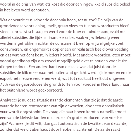
vooral in de prijs van wat iets kost die door een ingewikkeld subsidie beleid
in het leven werd gehouden.
Wat gebeurde er nu door de decennia heen, tot nu toe? De prijs van de
grondvoedselvoorziening, melk, graan vlees en tuinbouwproducten bleef
steeds onrealistisch laag en werd voor de boer en tuinder aangevuld met
allerlei subsidies die tijdens financiële crises vaak vrij willekeurig weer
werden ingetrokken; echter de consument bleef op vrijwel gelijke voet
consumeren, en ongemerkt sloop er een onrealistisch beeld over voeding
en dat wat het écht kost, in ieders hoofd. Met andere woorden: eten moet
vooral goedkoop zijn om zoveel mogelijk geld over te houden voor leuke
dingen te doen. Een andere kant van de zaak was dat juist door de
subsidies de blik meer naar het buitenland gericht werd bij de boeren en de
export het nieuwe verdienen werd, wat tot resultaat heeft dat ongeveer
75% van de geproduceerde grondstoffen voor voedsel in Nederland, naar
het buitenland wordt geëxporteerd.
Analyseer je nu deze situatie naar de elementen dan zie je dat de aarde
waar de boeren rentmeester van zijn geworden, door een onrealistisch
vuur wordt opgestookt. De vraag die naar boven komt is namelijk: moet
één van de kleinste landen op aarde zo’n grote producent van voedsel
zijn? Wanneer je dit wilt, dan gaat automatisch de kwaliteit van de aarde,
zonder dat we dit überhaupt door hebben, achteruit. De aarde raakt