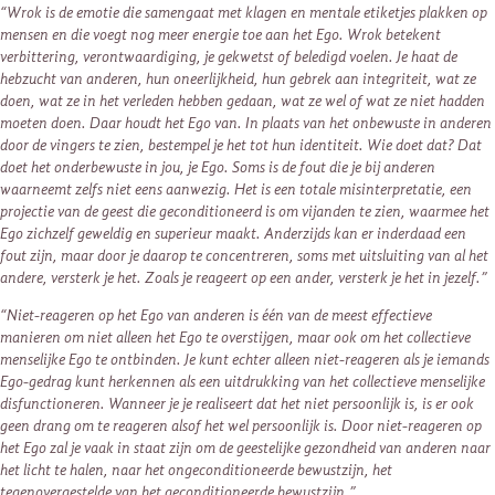
“Wrok is de emotie die samengaat met klagen en mentale etiketjes plakken op
mensen en die voegt nog meer energie toe aan het Ego. Wrok betekent
verbittering, verontwaardiging, je gekwetst of beledigd voelen. Je haat de
hebzucht van anderen, hun oneerlijkheid, hun gebrek aan integriteit, wat ze
doen, wat ze in het verleden hebben gedaan, wat ze wel of wat ze niet hadden
moeten doen. Daar houdt het Ego van. In plaats van het onbewuste in anderen
door de vingers te zien, bestempel je het tot hun identiteit. Wie doet dat? Dat
doet het onderbewuste in jou, je Ego. Soms is de fout die je bij anderen
waarneemt zelfs niet eens aanwezig. Het is een totale misinterpretatie, een
projectie van de geest die geconditioneerd is om vijanden te zien, waarmee het
Ego zichzelf geweldig en superieur maakt. Anderzijds kan er inderdaad een
fout zijn, maar door je daarop te concentreren, soms met uitsluiting van al het
andere, versterk je het. Zoals je reageert op een ander, versterk je het in jezelf.”
“Niet-reageren op het Ego van anderen is één van de meest effectieve
manieren om niet alleen het Ego te overstijgen, maar ook om het collectieve
menselijke Ego te ontbinden. Je kunt echter alleen niet-reageren als je iemands
Ego-gedrag kunt herkennen als een uitdrukking van het collectieve menselijke
disfunctioneren. Wanneer je je realiseert dat het niet persoonlijk is, is er ook
geen drang om te reageren alsof het wel persoonlijk is. Door niet-reageren op
het Ego zal je vaak in staat zijn om de geestelijke gezondheid van anderen naar
het licht te halen, naar het ongeconditioneerde bewustzijn, het
tegenovergestelde van het geconditioneerde bewustzijn.”