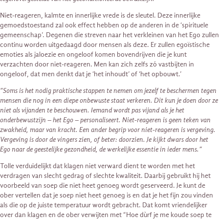
Niet-reageren, kalmte en innerlijke vrede is de sleutel. Deze innerlijke
gemoedstoestand zal ook effect hebben op de anderen in de ‘spirituele
gemeenschap’. Degenen die streven naar het verkleinen van het Ego zullen
continu worden uitgedaagd door mensen als deze. Er zullen egoïstische
emoties als jaloezie en ongeloof komen bovendrijven die je kunt
verzachten door niet-reageren. Men kan zich zelfs zó vastbijten in
ongeloof, dat men denkt dat je ‘het inhoudt’ of ‘het opbouwt.’
“Soms is het nodig praktische stappen te nemen om jezelf te beschermen tegen
mensen die nog in een diepe onbewuste staat verkeren. Dit kun je doen door ze
niet als vijanden te beschouwen. Iemand wordt pas vijand als je het
onderbewustzijn – het Ego – personaliseert. Niet-reageren is geen teken van
zwakheid, maar van kracht. Een ander begrip voor niet-reageren is vergeving.
Vergeving is door de vingers zien, of beter: doorzien. Je kijkt dwars door het
Ego naar de geestelijke gezondheid, de werkelijke essentie in ieder mens.”
Tolle verduidelijkt dat klagen niet verward dient te worden met het
verdragen van slecht gedrag of slechte kwaliteit. Daarbij gebruikt hij het
voorbeeld van soep die niet heet genoeg wordt geserveerd. Je kunt de
ober vertellen dat je soep niet heet genoeg is en dat je het fijn zou vinden
als die op de juiste temperatuur wordt gebracht. Dat komt vriendelijker
over dan klagen en de ober verwijten met “Hoe dùrf je me koude soep te