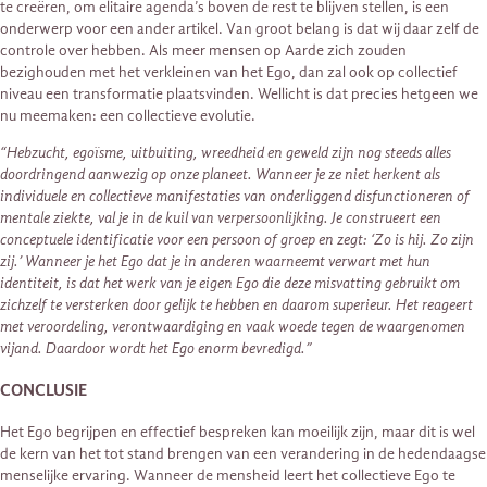
te creëren, om elitaire agenda’s boven de rest te blijven stellen, is een
onderwerp voor een ander artikel. Van groot belang is dat wij daar zelf de
controle over hebben. Als meer mensen op Aarde zich zouden
bezighouden met het verkleinen van het Ego, dan zal ook op collectief
niveau een transformatie plaatsvinden. Wellicht is dat precies hetgeen we
nu meemaken: een collectieve evolutie.
“Hebzucht, egoïsme, uitbuiting, wreedheid en geweld zijn nog steeds alles
doordringend aanwezig op onze planeet. Wanneer je ze niet herkent als
individuele en collectieve manifestaties van onderliggend disfunctioneren of
mentale ziekte, val je in de kuil van verpersoonlijking. Je construeert een
conceptuele identificatie voor een persoon of groep en zegt: ‘Zo is hij. Zo zijn
zij.’ Wanneer je het Ego dat je in anderen waarneemt verwart met hun
identiteit, is dat het werk van je eigen Ego die deze misvatting gebruikt om
zichzelf te versterken door gelijk te hebben en daarom superieur. Het reageert
met veroordeling, verontwaardiging en vaak woede tegen de waargenomen
vijand. Daardoor wordt het Ego enorm bevredigd.”
CONCLUSIE
Het Ego begrijpen en effectief bespreken kan moeilijk zijn, maar dit is wel
de kern van het tot stand brengen van een verandering in de hedendaagse
menselijke ervaring. Wanneer de mensheid leert het collectieve Ego te