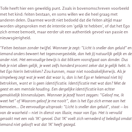
Tolle heeft hier een geweldig punt. Zoals in bovenomschreven voorbeeld
met het kind: feiten bestaan, en soms willen we die heel graag met
anderen delen. Daarmee wordt niet bedoeld dat die feiten altijd maar
worden uitgesproken met de intentie om ‘gelijk te hebben’, of dat het Ego
zich ermee bemoeit, maar eerder uit een authentiek gevoel van passie en
nieuwsgierigheid.
“Feiten bestaan zonder twijfel. Wanneer je zegt: “Licht is sneller dan geluid” en
iemand anders beweert het tegenovergestelde, dan heb jij natuurlijk gelijk en de
ander niet. Het eenvoudige bewijs is dat bliksem voorafgaat aan donder. Dus
heb je niet alleen gelijk, je weet zelfs honderd procent zeker dat je gelijk hebt. Is
het Ego hierin betrokken? Zou kunnen, maar niet noodzakelijkerwijs. Als je
simpelweg zegt wat je weet dat waar is, dan is het Ego er helemaal niet bij
betrokken, want er is geen identificatie. Identificatie met wat dan? Met de
geest en een mentale houding. Een dergelijke identificatie kan echter
gemakkelijk binnensluipen. Wanneer je jezelf hoort zeggen: “Geloof me, ik
weet het” of Waarom geloof je me nooit”, dan is het Ego zich ermee aan het
bemoeien… De eenvoudige uitspraak: “Licht is sneller dan geluid”, staat – los
van de waarheid – niet in dienst van illusie, maar van Ego. Het is vervuild
geraakt met een vals ‘IK’-gevoel. Dat ‘IK’ voelt zich vernederd of beledigd omdat
iemand niet gelooft wat dat ‘IK’ heeft gezegd.