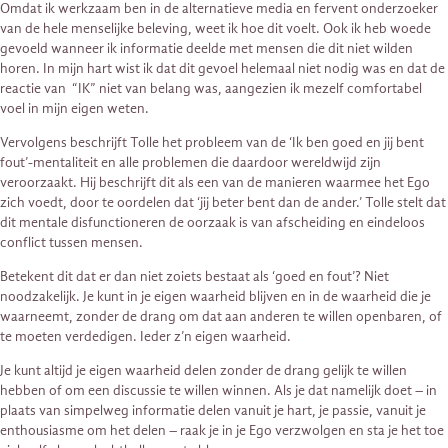
Omdat ik werkzaam ben in de alternatieve media en fervent onderzoeker
van de hele menselijke beleving, weet ik hoe dit voelt. Ook ik heb woede
gevoeld wanneer ik informatie deelde met mensen die dit niet wilden
horen. In mijn hart wist ik dat dit gevoel helemaal niet nodig was en dat de
reactie van “IK” niet van belang was, aangezien ik mezelf comfortabel
voel in mijn eigen weten.
Vervolgens beschrijft Tolle het probleem van de ‘Ik ben goed en jij bent
fout’-mentaliteit en alle problemen die daardoor wereldwijd zijn
veroorzaakt. Hij beschrijft dit als een van de manieren waarmee het Ego
zich voedt, door te oordelen dat ‘jij beter bent dan de ander.’ Tolle stelt dat
dit mentale disfunctioneren de oorzaak is van afscheiding en eindeloos
conflict tussen mensen.
Betekent dit dat er dan niet zoiets bestaat als ‘goed en fout’? Niet
noodzakelijk. Je kunt in je eigen waarheid blijven en in de waarheid die je
waarneemt, zonder de drang om dat aan anderen te willen openbaren, of
te moeten verdedigen. Ieder z’n eigen waarheid.
Je kunt altijd je eigen waarheid delen zonder de drang gelijk te willen
hebben of om een discussie te willen winnen. Als je dat namelijk doet – in
plaats van simpelweg informatie delen vanuit je hart, je passie, vanuit je
enthousiasme om het delen – raak je in je Ego verzwolgen en sta je het toe