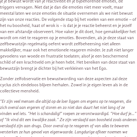
je je bewust wordt van je reactiviteit en je bijbehorende emoties, de
triggers vervagen. Niet dat je dan die emoties niet meer voelt, maar
meestal laten we onze emoties de situatie overnemen als we niet bewust
zijn van onze reacties. De volgende stap bij het voelen van een emotie – of
het nu boosheid, haat of wrok is – is dat je je reactie beheerst en je jezelf
van een afstandje observeert. Hoe vaker je dit doet, hoe gemakkelijker het
wordt om niet te reageren op je emoties. Bovendien, als je deze staat van
zelfbewustzijn regelmatig oefent wordt zelfbeheersing niet alleen
makkelijker, maar ook het emotionele reageren minder. Je zult niet langer
gevoelens van woede en frustratie toelaten; alsof je een beschermend
schild of een krachtveld om je heen hebt. Het bereiken van deze staat van
bewustzijn brengt je dichter bij het verkleinen van het Ego.
Zonder zelfobservatie en bewustwording van deze aspecten zal deze
cyclus zich eindeloos blijven herhalen. Zowel in je eigen leven als in de
collectieve mensheid.
“Er zijn veel mensen die altijd op de loer liggen om ergens op te reageren, die
zich overal aan ergeren of storen en zo niet dan duurt het niet lang of ze
vinden wel iets. “Het is schandalig!” roepen ze verontwaardigd. “Hoe durf je…”
of “Ik vind dit een kwalijke zaak.” Ze zijn verslaafd aan boosheid zoals anderen
verslaafd zijn aan drugs. Door overal op te reageren of van alles te beweren
versterken ze hun gevoel van eigenwaarde. Langdurige afkeer noemen we