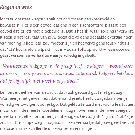
Klagen en wrok
Meestal ontstaat klagen vanuit het gebrek aan dankbaarheid en
bewustzijn. Het is een gevoel dat ons in een slachtofferrol plaatst, een
gevoel dat ‘er iets met je gebeurd is’. Dat is het ‘Ik’ waar Tolle naar verwijst.
Klagen is het resultaat van jouw geest die volgens bepaalde overtuigingen
van mening is hoe ‘iets’ zou moeten zijn en het vervolgens fout vindt als
dat ‘iets’ heel anders uitpakt. Het is – zoals Tolle opmerkt – “
een door de
geest verzonnen verhaaltje waar je volledig in gelooft.
”
“Wanneer zo’n Ego je in de greep heeft is klagen – vooral over
anderen – een gewoonte, onbewust uiteraard, hetgeen betekent
dat je eigenlijk niet weet wat je doet.”
Een onderdeel hiervan is schuld, dat vaak gepaard gaat met geklaag.
Wanneer je het gevoel hebt dat iemand je iets heeft ‘aangedaan’ ben je
volledig verzwolgen door je Ego. Dat geldt uiteraard niet voor alle situaties,
maar wel in de meeste. Oordelen en klagen over een ander weerspiegelt
meestal onszelf en ons innerlijk onbehagen. Geklaag als “hij is dit” of “zij is
zoals dat” is simpelweg – nogmaals – een verhaaltje dat jouw geest verzint
op basis van verschillende observaties en ervaringen.