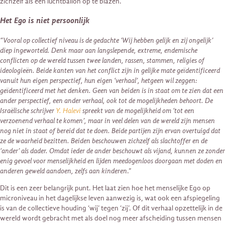
zichzelf als een luchtballon op te blazen.
Het Ego is niet persoonlijk
“Vooral op collectief niveau is de gedachte ‘Wij hebben gelijk en zij ongelijk’
diep ingeworteld. Denk maar aan langslepende, extreme, endemische
conflicten op de wereld tussen twee landen, rassen, stammen, religies of
ideologieën. Beide kanten van het conflict zijn in gelijke mate geïdentificeerd
vanuit hun eigen perspectief, hun eigen ‘verhaal’, hetgeen wil zeggen:
geïdentificeerd met het denken. Geen van beiden is in staat om te zien dat een
ander perspectief, een ander verhaal, ook tot de mogelijkheden behoort. De
Israëlische schrijver
Y. Halevi
spreekt van de mogelijkheid om ‘tot een
verzoenend verhaal te komen’, maar in veel delen van de wereld zijn mensen
nog niet in staat of bereid dat te doen. Beide partijen zijn ervan overtuigd dat
ze de waarheid bezitten. Beiden beschouwen zichzelf als slachtoffer en de
‘ander’ als dader. Omdat ieder de ander beschouwt als vijand, kunnen ze zonder
enig gevoel voor menselijkheid en lijden meedogenloos doorgaan met doden en
anderen geweld aandoen, zelfs aan kinderen
.”
Dit is een zeer belangrijk punt. Het laat zien hoe het menselijke Ego op
microniveau in het dagelijkse leven aanwezig is, wat ook een afspiegeling
is van de collectieve houding ‘wij’ tegen ‘zij’. Of dit verhaal opzettelijk in de
wereld wordt gebracht met als doel nog meer afscheiding tussen mensen