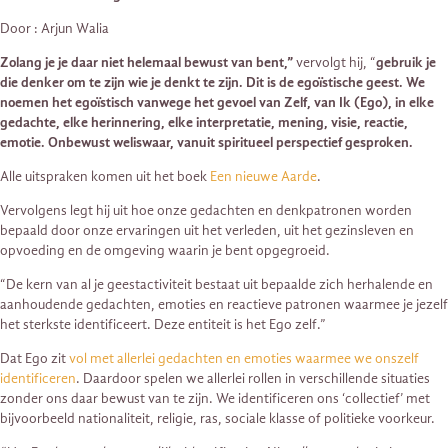
Door : Arjun Walia
Zolang je je daar niet helemaal bewust van bent,”
vervolgt hij, “
gebruik je
die denker om te zijn wie je denkt te zijn. Dit is de egoïstische geest. We
noemen het egoïstisch vanwege het gevoel van Zelf, van Ik (Ego), in elke
gedachte, elke herinnering, elke interpretatie, mening, visie, reactie,
emotie. Onbewust weliswaar, vanuit spiritueel perspectief gesproken.
Alle uitspraken komen uit het boek
Een nieuwe Aarde
.
Vervolgens legt hij uit hoe onze gedachten en denkpatronen worden
bepaald door onze ervaringen uit het verleden, uit het gezinsleven en
opvoeding en de omgeving waarin je bent opgegroeid.
“De kern van al je geestactiviteit bestaat uit bepaalde zich herhalende en
aanhoudende gedachten, emoties en reactieve patronen waarmee je jezelf
het sterkste identificeert. Deze entiteit is het Ego zelf.”
Dat Ego zit
vol met allerlei gedachten en emoties waarmee we onszelf
identificeren
. Daardoor spelen we allerlei rollen in verschillende situaties
zonder ons daar bewust van te zijn. We identificeren ons ‘collectief’ met
bijvoorbeeld nationaliteit, religie, ras, sociale klasse of politieke voorkeur.