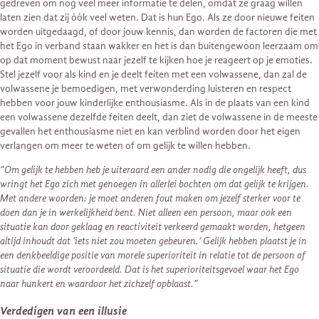
gedreven om nog veel meer informatie te delen, omdat ze graag willen
laten zien dat zij óók veel weten. Dat is hun Ego. Als ze door nieuwe feiten
worden uitgedaagd, of door jouw kennis, dan worden de factoren die met
het Ego in verband staan wakker en het is dan buitengewoon leerzaam om
op dat moment bewust naar jezelf te kijken hoe je reageert op je emoties.
Stel jezelf voor als kind en je deelt feiten met een volwassene, dan zal de
volwassene je bemoedigen, met verwonderding luisteren en respect
hebben voor jouw kinderlijke enthousiasme. Als in de plaats van een kind
een volwassene dezelfde feiten deelt, dan ziet de volwassene in de meeste
gevallen het enthousiasme niet en kan verblind worden door het eigen
verlangen om meer te weten of om gelijk te willen hebben.
“Om gelijk te hebben heb je uiteraard een ander nodig die ongelijk heeft, dus
wringt het Ego zich met genoegen in allerlei bochten om dat gelijk te krijgen.
Met andere woorden: je moet anderen fout maken om jezelf sterker voor te
doen dan je in werkelijkheid bent. Niet alleen een persoon, maar ook een
situatie kan door geklaag en reactiviteit verkeerd gemaakt worden, hetgeen
altijd inhoudt dat ‘iets niet zou moeten gebeuren.’ Gelijk hebben plaatst je in
een denkbeeldige positie van morele superioriteit in relatie tot de persoon of
situatie die wordt veroordeeld. Dat is het superioriteitsgevoel waar het Ego
naar hunkert en waardoor het zichzelf opblaast.”
Verdedigen van een illusie