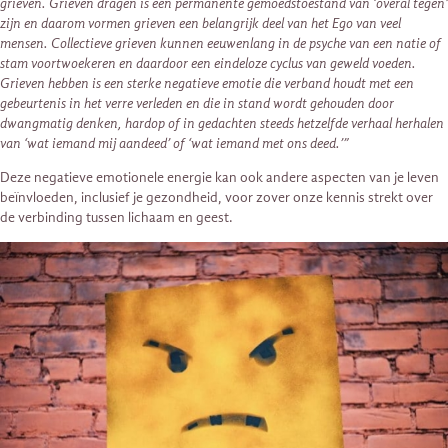
grieven. Grieven dragen is een permanente gemoedstoestand van ‘overal tegen’
zijn en daarom vormen grieven een belangrijk deel van het Ego van veel
mensen. Collectieve grieven kunnen eeuwenlang in de psyche van een natie of
stam voortwoekeren en daardoor een eindeloze cyclus van geweld voeden.
Grieven hebben is een sterke negatieve emotie die verband houdt met een
gebeurtenis in het verre verleden en die in stand wordt gehouden door
dwangmatig denken, hardop of in gedachten steeds hetzelfde verhaal herhalen
van ‘wat iemand mij aandeed’ of ‘wat iemand met ons deed.’”
Deze negatieve emotionele energie kan ook andere aspecten van je leven
beïnvloeden, inclusief je gezondheid, voor zover onze kennis strekt over
de verbinding tussen lichaam en geest.