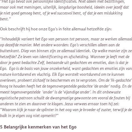
“Het Ego bevat ook persoonlijke identificaties. Niet alleen met bezittingen,
maar ook met meningen, uiterlijk, langdurige boosheid, ideeën over jezelf dat
je niet goed genoeg bent, of je wel succesvol bent, of dat je een mislukking
bent.”
Ook beschrijft hij hoe onze Ego’s in feite allemaal hetzelfde zijn:
“Inhoudelijk varieert het Ego van persoon tot persoon, maar ze werken allemaal
op dezelfde manier. Met andere woorden: Ego’s verschillen alleen aan de
buitenkant. Diep van binnen zijn ze allemaal identiek. Op welke manier zijn ze
hetzelfde? Ze leven van identificering en afscheiding. Wanneer je leeft met de
door je geest bedachte Zelf, bestaande uit gedachten en emoties, dan is dat je
Ego. Ego is de basis van jouw onzekerheid, want gedachten en emoties zijn van
nature kortdurend en vluchtig. Elk Ego worstelt voortdurend om te kunnen
overleven, probeert zichzelf te beschermen en te vergroten. Om de ‘Ik-gedachte’
hoog te houden heeft het de tegenovergestelde gedachte ‘de ander’ nodig. En de
meest tegenovergestelde ‘ander’ is de ‘vijandige ander’. In dit onbewuste
egoïstische patroon schuilt de dwangmatige gewoonte om vooral de fouten bij
anderen te zien en daarover te klagen. Jezus verwees ernaar toen hij zei:
“Waarom kijk je naar de splinter in het oog van je broeder of zuster, terwijl je de
balk in je eigen oog niet opmerkt?”
5 Belangrijke kenmerken van het Ego