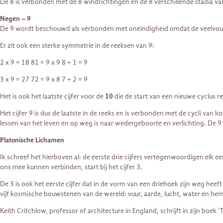
De 8 is verbonden met de 8 windrichtingen en de 8 verschillende stadia van
Negen – 9
De 9 wordt beschouwd als verbonden met oneindigheid omdat de veelvouden 
Er zit ook een sterke symmetrie in de reeksen van 9:
2 x 9 = 18 81 = 9 x 9 8 + 1 = 9
3 x 9 = 27 72 = 9 x 8 7 + 2 = 9
Het is ook het laatste cijfer voor de
10
die de start van een nieuwe cyclus 
Het cijfer 9 is dus de laatste in de reeks en is verbonden met de cycli va
lessen van het leven en op weg is naar wedergeboorte en verlichting. De 9
Platonische Lichamen
Ik schreef het hierboven al: de eerste drie cijfers vertegenwoordigen elk 
ons mee kunnen verbinden, start bij het cijfer 3.
De 3 is ook het eerste cijfer dat in de vorm van een driehoek zijn weg hee
vijf kosmische bouwstenen van de wereld: vuur, aarde, lucht, water en he
Keith Critchlow, professor of architecture in England, schrijft in zijn boe