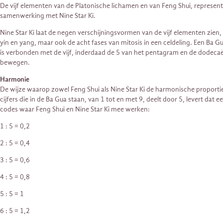
De vijf elementen van de Platonische lichamen en van Feng Shui, represen
samenwerking met Nine Star Ki.
Nine Star Ki laat de negen verschijningsvormen van de vijf elementen zien, 
yin en yang, maar ook de acht fases van mitosis in een celdeling. Een Ba G
is verbonden met de vijf, inderdaad de 5 van het pentagram en de dodecaëde
bewegen.
Harmonie
De wijze waarop zowel Feng Shui als Nine Star Ki de harmonische proporties
cijfers die in de Ba Gua staan, van 1 tot en met 9, deelt door 5, levert da
codes waar Feng Shui en Nine Star Ki mee werken:
1 : 5 = 0,2
2 : 5 = 0,4
3 : 5 = 0,6
4 : 5 = 0,8
5 : 5 = 1
6 : 5 = 1,2