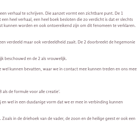
 een verhaal te schrijven. Die aanzet vormt een zichtbare punt. De 1
een heel verhaal, een heel boek besloten die zo verdicht is dat er slechts
ast kunnen worden en ook ontoereikend zijn om dit fenomeen te verklaren.
t alleen verdeeld maar ook verdeeldheid zaait. De 2 doorbreekt de hegemonie
jk beschouwd en de 2 als vrouwelijk.
wat we wel kunnen bevatten, waar we in contact mee kunnen treden en ons mee
ls de formule voor alle creatie’.
bij en wel in een dusdanige vorm dat we er mee in verbinding kunnen
oals in de driehoek van de vader, de zoon en de heilige geest er ook een