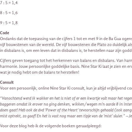
7 : 5 = 1,4
8 : 5 = 1,6
9 : 5 = 1,8
Code
Ondanks dat de toepassing van de cijfers 1 tot en met 9 in de Ba Gua ogensc
vijf bouwstenen van de wereld. De vijf bouwstenen die Plato zo duidelijk
in disbalans is, om een leven dat in disbalans is, te herstellen naar zijn god
Cijfers geven toegang tot het herkennen van balans en disbalans. Van harmo
harmonie. Jouw persoonlijke goddelijke basis. Nine Star Ki laat je zien en 
wat je nodig hebt om de balans te herstellen!
Consult
Voor een persoonlijk, online Nine Star Ki consult, kun je altijd vrijblijven
“Vanochtend werd ik wakker en het is niet of er een kwartje valt maar het rege
baggeren omdat ik erover na ging denken, wikken/wegen m’n aarde 8 in interne 
doen gaat! Heb ook de dvd ‘Power of the Heart’ tevoorschijn gehaald (ook aange
mist optrekt, zo gaaf! En het is vast nog maar een tipje van de ‘mist’ sluier.” – 
Voor deze blog heb ik de volgende boeken geraadpleegd: