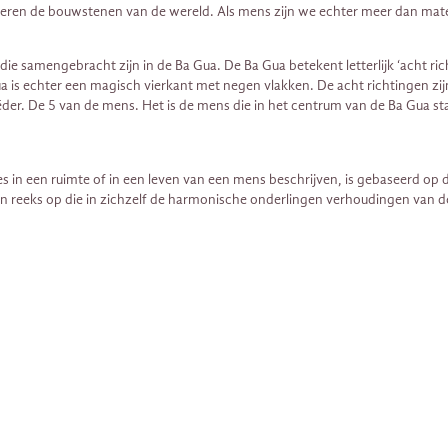
teren de bouwstenen van de wereld. Als mens zijn we echter meer dan mater
die samengebracht zijn in de Ba Gua. De Ba Gua betekent letterlijk ‘acht ri
ua is echter een magisch vierkant met negen vlakken. De acht richtingen zi
r. De 5 van de mens. Het is de mens die in het centrum van de Ba Gua staat
 in een ruimte of in een leven van een mens beschrijven, is gebaseerd op d
t een reeks op die in zichzelf de harmonische onderlingen verhoudingen van d