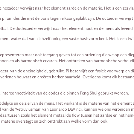
De hexaëder verwijst naar het element aarde en de materie. Het is een zesvla
e piramides die met de basis tegen elkaar geplakt zijn. De octaëder verwijst
etbal. De dodecaëder verwijst naar het element hout en de mens als levend 
ement water dat van zichzelf ook geen vaste basisvorm kent. Het is een twi
 representeren maar ook toegang geven tot een ordening die we op een d
rkennen en als harmonisch ervaren. Het ontbreken van harmonische verhoud
getal van de oneindigheid, gebruikt. Pi beschrijft een fysiek voorwerp en 
 verlenen houvast en creëren herkenbaarheid. Overigens komt elk bestaand 
nterconnectiviteit van de codes die binnen Feng Shui gebruikt worden.
ddelijke en de ziel van de mens. Het vierkant is de materie van het element
eld van de ‘Vetruviusman’ van Leonardo DaVinci, kunnen we ons verbinden
daartussen zoals het element metaal de flow tussen het aardse en het hemelse
n materie overstijgt en zich onttrekt aan welke vorm dan ook.