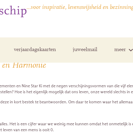
…voor inspiratie, levenswijsheid en bezinnin
verjaardagskaarten
juweelmail
meer
ns en Harmonie
 elementen en Nine Star Ki met de negen verschijningsvormen van die vijf
en? Hoe is het eigenlijk mogelijk dat ons leven, onze wereld slechts in ee
eze in kort bestek te beantwoorden. Om daar te komen waar het allemaal same
alles. Het is een cijfer waar we weinig mee kunnen omdat het onmetelijk is e
et leven van een mens is ooit 0.