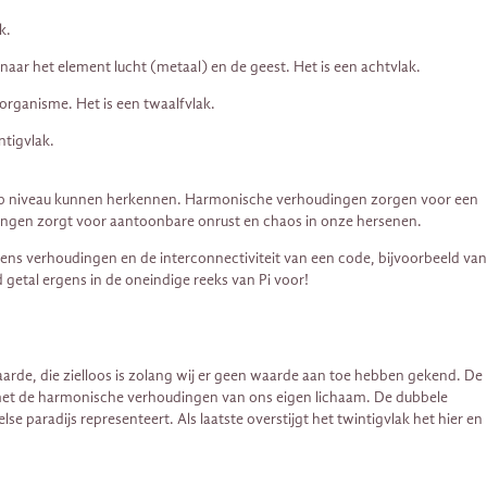
k.
 naar het element lucht (metaal) en de geest. Het is een achtvlak.
organisme. Het is een twaalfvlak.
ntigvlak.
iep niveau kunnen herkennen. Harmonische verhoudingen zorgen voor een
ingen zorgt voor aantoonbare onrust en chaos in onze hersenen.
diens verhoudingen en de interconnectiviteit van een code, bijvoorbeeld van
getal ergens in de oneindige reeks van Pi voor!
 aarde, die zielloos is zolang wij er geen waarde aan toe hebben gekend. De
 met de harmonische verhoudingen van ons eigen lichaam. De dubbele
 paradijs representeert. Als laatste overstijgt het twintigvlak het hier en