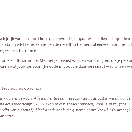
hijnlijk van een soort knullige eenvoud lijkt, gaat er een dieper liggende 
 als zodanig wist te herkennen en de neolithische mens al eeuwen vóór hem
delijke basis harmonie.
nie en disharmonie. Met het je bewust worden van de cijfers die je persoonl
ervaren wat jouw persoonlijke code is, zodat je daarmee snapt waarom en wan
d contact met me opnemen.
nt kwartjes gewoon. Alle momenten dat mij vuur vanuit de buitenwereld aangerei
actie waarschijnlijk… Nu kan ik er niet meer omheen; Vuur is ‘in my face’…. en
reikt van buitenaf). Het kwartje dat je me gisteren aanreikte wb m’n broer (10
Jeannette