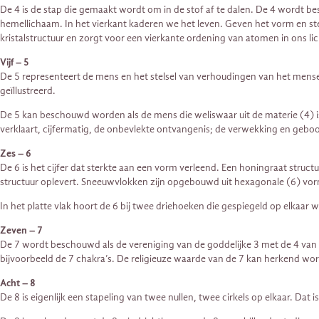
De 4 is de stap die gemaakt wordt om in de stof af te dalen. De 4 wordt bes
hemellichaam. In het vierkant kaderen we het leven. Geven het vorm en ste
kristalstructuur en zorgt voor een vierkante ordening van atomen in ons l
Vijf – 5
De 5 representeert de mens en het stelsel van verhoudingen van het menselij
geïllustreerd.
De 5 kan beschouwd worden als de mens die weliswaar uit de materie (4) is 
verklaart, cijfermatig, de onbevlekte ontvangenis; de verwekking en geboo
Zes – 6
De 6 is het cijfer dat sterkte aan een vorm verleend. Een honingraat stru
structuur oplevert. Sneeuwvlokken zijn opgebouwd uit hexagonale (6) vo
In het platte vlak hoort de 6 bij twee driehoeken die gespiegeld op elka
Zeven – 7
De 7 wordt beschouwd als de vereniging van de goddelijke 3 met de 4 van de
bijvoorbeeld de 7 chakra’s. De religieuze waarde van de 7 kan herkend word
Acht – 8
De 8 is eigenlijk een stapeling van twee nullen, twee cirkels op elkaar. Dat