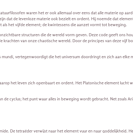
uurfilosofen waren het er ook allemaal over eens dat alle materie op aarde
t zijn dat de levenloze materie ook bezielt en ordent. Hij noemde dat eleme
t als het vijfde element; de kwintessens die aanzet vormt tot beweging.
 onzichtbare structuren die de wereld vorm geven. Deze code geeft ons ho
e krachten van onze chaotische wereld. Door de principes van deze vijf bo
us mundi, vertegenwoordigt die het universum doordringt en zich aan elke m
arop het leven zich openbaart en ordent. Het Platonische element lucht wor
van de cyclus; het punt waar alles in beweging wordt gebracht. Net zoals A
amide. De tetraëder verwijst naar het element vuur en naar goddelijkheid. Het