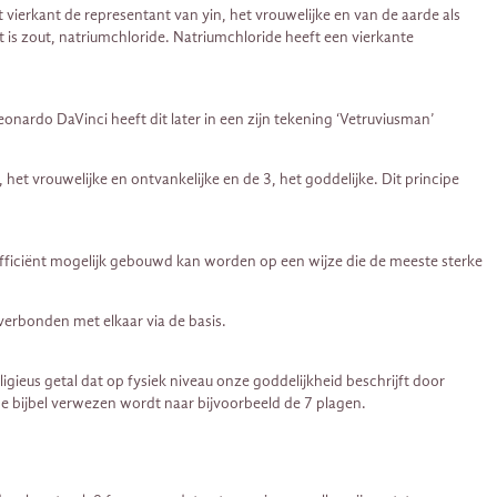
 vierkant de representant van yin, het vrouwelijke en van de aarde als
 is zout, natriumchloride. Natriumchloride heeft een vierkante
onardo DaVinci heeft dit later in een zijn tekening ‘Vetruviusman’
et vrouwelijke en ontvankelijke en de 3, het goddelijke. Dit principe
 efficiënt mogelijk gebouwd kan worden op een wijze die de meeste sterke
verbonden met elkaar via de basis.
gieus getal dat op fysiek niveau onze goddelijkheid beschrijft door
 de bijbel verwezen wordt naar bijvoorbeeld de 7 plagen.