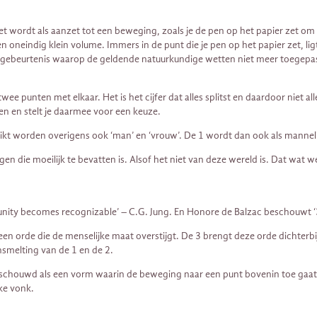
et wordt als aanzet tot een beweging, zoals je de pen op het papier zet om
oneindig klein volume. Immers in de punt die je pen op het papier zet, ligt 
ere gebeurtenis waarop de geldende natuurkundige wetten niet meer toegep
 twee punten met elkaar. Het is het cijfer dat alles splitst en daardoor nie
ien en stelt je daarmee voor een keuze.
ikt worden overigens ook ‘man’ en ‘vrouw’. De 1 wordt dan ook als manneli
digen die moeilijk te bevatten is. Alsof het niet van deze wereld is. Dat 
unity becomes recognizable’ – C.G. Jung. En Honore de Balzac beschouwt ‘3 a
n een orde die de menselijke maat overstijgt. De 3 brengt deze orde dichter
nsmelting van de 1 en de 2.
chouwd als een vorm waarin de beweging naar een punt bovenin toe gaat. Z
ke vonk.