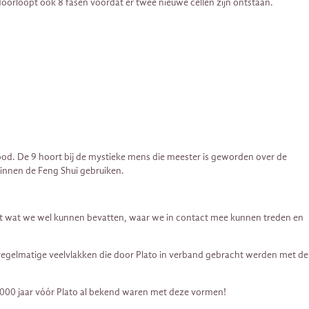
doorloopt ook 8 fasen voordat er twee nieuwe cellen zijn ontstaan.
dood. De 9 hoort bij de mystieke mens die meester is geworden over de
binnen de Feng Shui gebruiken.
s. Dat wat we wel kunnen bevatten, waar we in contact mee kunnen treden en
f regelmatige veelvlakken die door Plato in verband gebracht werden met de
n, 1000 jaar vóór Plato al bekend waren met deze vormen!