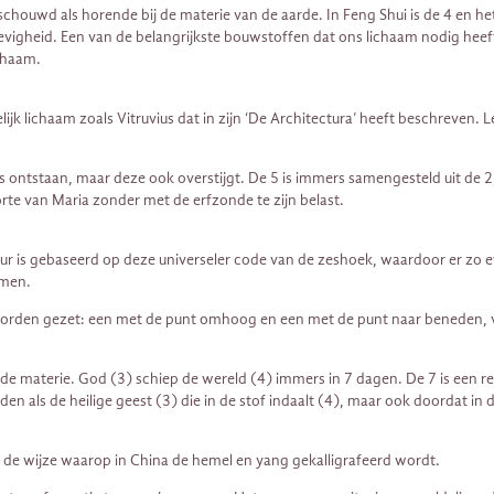
chouwd als horende bij de materie van de aarde. In Feng Shui is de 4 en het
vigheid. Een van de belangrijkste bouwstoffen dat ons lichaam nodig heeft
ichaam.
k lichaam zoals Vitruvius dat in zijn ‘De Architectura’ heeft beschreven. Le
ontstaan, maar deze ook overstijgt. De 5 is immers samengesteld uit de 2, h
rte van Maria zonder met de erfzonde te zijn belast.
ctuur is gebaseerd op deze universeler code van de zeshoek, waardoor er zo
rmen.
ar worden gezet: een met de punt omhoog en een met de punt naar beneden, 
 materie. God (3) schiep de wereld (4) immers in 7 dagen. De 7 is een reli
en als de heilige geest (3) die in de stof indaalt (4), maar ook doordat in
 is de wijze waarop in China de hemel en yang gekalligrafeerd wordt.