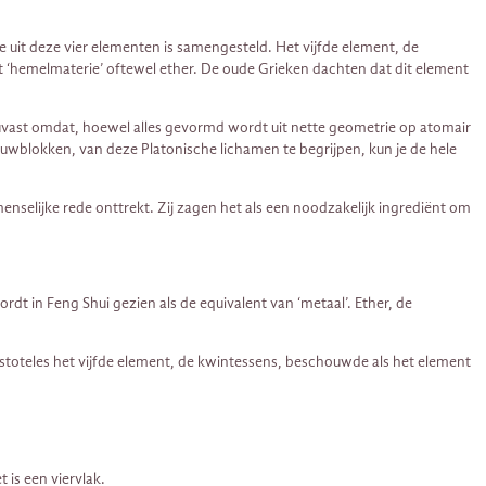
 uit deze vier elementen is samengesteld. Het vijfde element, de
nt ‘hemelmaterie’ oftewel ether. De oude Grieken dachten dat dit element
uvast omdat, hoewel alles gevormd wordt uit nette geometrie op atomair
uwblokken, van deze Platonische lichamen te begrijpen, kun je de hele
enselijke rede onttrekt. Zij zagen het als een noodzakelijk ingrediënt om
dt in Feng Shui gezien als de equivalent van ‘metaal’. Ether, de
ristoteles het vijfde element, de kwintessens, beschouwde als het element
 is een viervlak.