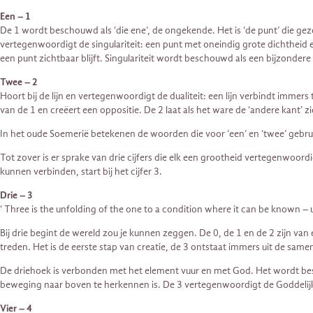
Een – 1
De 1 wordt beschouwd als ‘die ene’, de ongekende. Het is ‘de punt’ die gez
vertegenwoordigt de singulariteit: een punt met oneindig grote dichtheid en 
een punt zichtbaar blijft. Singulariteit wordt beschouwd als een bijzond
Twee – 2
Hoort bij de lijn en vertegenwoordigt de dualiteit: een lijn verbindt immers
van de 1 en creëert een oppositie. De 2 laat als het ware de ‘andere kant’ z
In het oude Soemerië betekenen de woorden die voor ‘een’ en ‘twee’ gebru
Tot zover is er sprake van drie cijfers die elk een grootheid vertegenwoor
kunnen verbinden, start bij het cijfer 3.
Drie – 3
‘ Three is the unfolding of the one to a condition where it can be known – 
Bij drie begint de wereld zou je kunnen zeggen. De 0, de 1 en de 2 zijn va
treden. Het is de eerste stap van creatie, de 3 ontstaat immers uit de same
De driehoek is verbonden met het element vuur en met God. Het wordt bes
beweging naar boven te herkennen is. De 3 vertegenwoordigt de Goddelij
Vier – 4