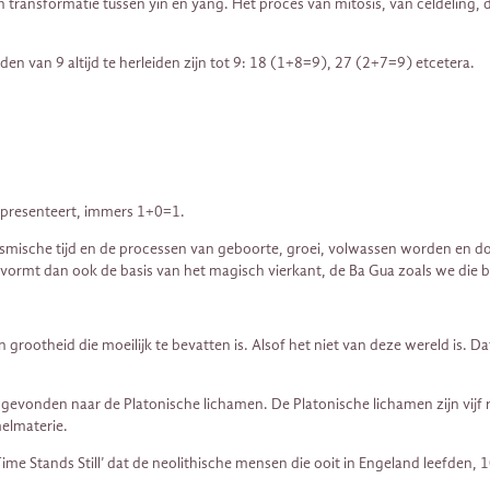
 transformatie tussen yin en yang. Het proces van mitosis, van celdeling, 
van 9 altijd te herleiden zijn tot 9: 18 (1+8=9), 27 (2+7=9) etcetera.
representeert, immers 1+0=1.
n kosmische tijd en de processen van geboorte, groei, volwassen worden en 
 vormt dan ook de basis van het magisch vierkant, de Ba Gua zoals we die 
een grootheid die moeilijk te bevatten is. Alsof het niet van deze wereld i
ft gevonden naar de Platonische lichamen. De Platonische lichamen zijn vij
melmaterie.
k ‘Time Stands Still’ dat de neolithische mensen die ooit in Engeland leefde