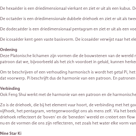
De hexaëder is een driedimensionaal vierkant en ziet er uit als een kubus. 
De octaëder is een driedimensionale dubbele driehoek en ziet er uit als twe
De dodecaëder is een driedimensionaal pentagram en ziet er uit als een vo
De icosaëder kent geen vaste basisvorm. De icosaëder verwijst naar het el
Ordening
Deze Platonische lichamen zijn vormen die de bouwstenen van de wereld
patroon dat we, bijvoorbeeld als het zich voordoet in geluid, kunnen he
Om te beschrijven of een verhouding harmonisch is wordt het getal Pi, het 
dat voorwerp. Pi beschrijft dus de harmonie van een patroon. En patronen
Verbinding
Ook Feng Shui werkt met de harmonie van een patroon en de harmonische i
Zo is de driehoek, die bij het element vuur hoort, de verbinding met het go
vijfhoek, het pentagram, vertegenwoordigt ons als mens zelf. Via het be
driehoek reflecteert de ‘boven’ en de ‘beneden’ wereld en creëert een flow 
nu en de vormen die ons zijn reflecteren, net zoals het water elke vorm va
Nine Star Ki