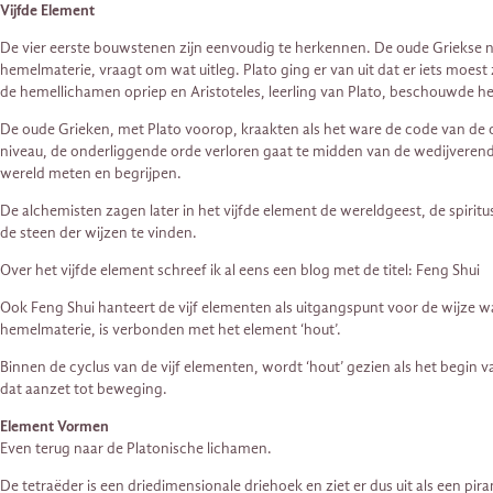
Vijfde Element
De vier eerste bouwstenen zijn eenvoudig te herkennen. De oude Griekse nat
hemelmaterie, vraagt om wat uitleg. Plato ging er van uit dat er iets moes
de hemellichamen opriep en Aristoteles, leerling van Plato, beschouwde he
De oude Grieken, met Plato voorop, kraakten als het ware de code van de
niveau, de onderliggende orde verloren gaat te midden van de wedijverend
wereld meten en begrijpen.
De alchemisten zagen later in het vijfde element de wereldgeest, de spirit
de steen der wijzen te vinden.
Over het vijfde element schreef ik al eens een blog met de titel: Feng Shui
Ook Feng Shui hanteert de vijf elementen als uitgangspunt voor de wijze wa
hemelmaterie, is verbonden met het element ‘hout’.
Binnen de cyclus van de vijf elementen, wordt ‘hout’ gezien als het begin 
dat aanzet tot beweging.
Element Vormen
Even terug naar de Platonische lichamen.
De tetraëder is een driedimensionale driehoek en ziet er dus uit als een pir