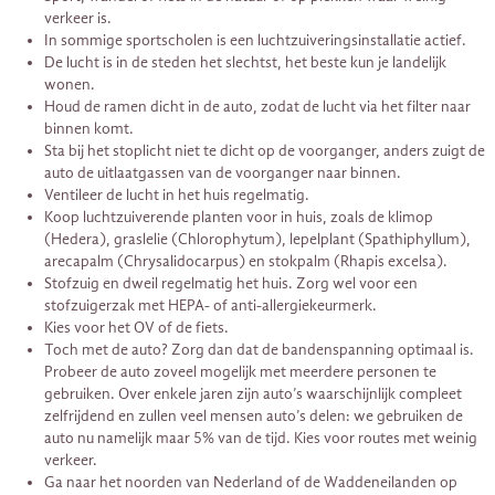
verkeer is.
In sommige sportscholen is een luchtzuiveringsinstallatie actief.
De lucht is in de steden het slechtst, het beste kun je landelijk
wonen.
Houd de ramen dicht in de auto, zodat de lucht via het filter naar
binnen komt.
Sta bij het stoplicht niet te dicht op de voorganger, anders zuigt de
auto de uitlaatgassen van de voorganger naar binnen.
Ventileer de lucht in het huis regelmatig.
Koop luchtzuiverende planten voor in huis, zoals de klimop
(Hedera), graslelie (Chlorophytum), lepelplant (Spathiphyllum),
arecapalm (Chrysalidocarpus) en stokpalm (Rhapis excelsa).
Stofzuig en dweil regelmatig het huis. Zorg wel voor een
stofzuigerzak met HEPA- of anti-allergiekeurmerk.
Kies voor het OV of de fiets.
Toch met de auto? Zorg dan dat de bandenspanning optimaal is.
Probeer de auto zoveel mogelijk met meerdere personen te
gebruiken. Over enkele jaren zijn auto’s waarschijnlijk compleet
zelfrijdend en zullen veel mensen auto’s delen: we gebruiken de
auto nu namelijk maar 5% van de tijd. Kies voor routes met weinig
verkeer.
Ga naar het noorden van Nederland of de Waddeneilanden op