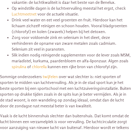
vakantie: de luchtkwaliteit is daar het beste van de Benelux.
Op windstille dagen is de luchtvervuiling meestal het ergst, check
Luchtmeetnet
voor de actuele situatie.
Drink veel water en eet veel groenten en fruit. Hierdoor kan het
lichaam zichzelf reinigen en schoon houden. Vooral bladgroenten
(chlorofyl) en kolen (zwavels) helpen bij het detoxen.
Zorg voor voldoende zink en selenium in het dieet, deze
verhinderen de opname van zware metalen zoals cadmium.
Selenium zit veel in paranoten.
Slik indien nodig reinigende supplementen voor de lever zoals MSM,
mariadistel, kurkuma, paardenbloem en alfa-liponzuur. Algen zoals
spirulina
of
chlorella
kunnen een rijke bron van chlorofyl zijn.
Sommige onderzoekers
twijfelen
over wat slechter is: niet sporten of
sporten te midden van luchtvervuiling. Als je in de stad sport kun je het
beste sporten bij een sportschool met een luchtzuiveringsinstallatie. Buiten
sporten op drukke tijden zoals in de spits kun je beter vermijden. Als je in
de stad woont, is een wandeling op zondag ideaal, omdat dan de lucht
door de zondagse rust meestal beter is van kwaliteit.
Vaak is de lucht binnenshuis slechter dan buitenshuis. Dat komt omdat de
lucht binnen een verzamelplek is voor vervuiling. De luchtcirculatie zorgt
voor aanzuiging van nieuwe lucht van buitenaf. Hierdoor wordt er telkens