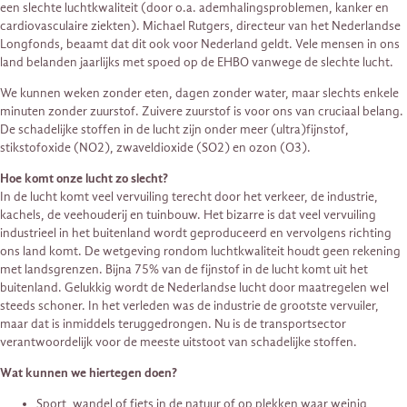
een slechte luchtkwaliteit (door o.a. ademhalingsproblemen, kanker en
cardiovasculaire ziekten). Michael Rutgers, directeur van het Nederlandse
Longfonds, beaamt dat dit ook voor Nederland geldt. Vele mensen in ons
land belanden jaarlijks met spoed op de EHBO vanwege de slechte lucht.
We kunnen weken zonder eten, dagen zonder water, maar slechts enkele
minuten zonder zuurstof. Zuivere zuurstof is voor ons van cruciaal belang.
De schadelijke stoffen in de lucht zijn onder meer (ultra)fijnstof,
stikstofoxide (NO2), zwaveldioxide (SO2) en ozon (O3).
Hoe komt onze lucht zo slecht?
In de lucht komt veel vervuiling terecht door het verkeer, de industrie,
kachels, de veehouderij en tuinbouw. Het bizarre is dat veel vervuiling
industrieel in het buitenland wordt geproduceerd en vervolgens richting
ons land komt. De wetgeving rondom luchtkwaliteit houdt geen rekening
met landsgrenzen. Bijna 75% van de fijnstof in de lucht komt uit het
buitenland. Gelukkig wordt de Nederlandse lucht door maatregelen wel
steeds schoner. In het verleden was de industrie de grootste vervuiler,
maar dat is inmiddels teruggedrongen. Nu is de transportsector
verantwoordelijk voor de meeste uitstoot van schadelijke stoffen.
Wat kunnen we hiertegen doen?
Sport, wandel of fiets in de natuur of op plekken waar weinig