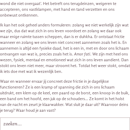
wond die niet overgaat’. Het betreft ons terugdeinzen, weigeren te
accepteren, ons vastklampen, met hand en tand verzetten en ons
onbewust ontkennen.
Ik kan het ook geheel anders formuleren: zolang we niet werkelijk zijn wat
we zijn, dus dat wat zich in ons leven voordoet en zolang we daar ook
maar enige ruimte tussen scheppen, dan is er duhkha. Er ontstaat frictie
wanneer en zolang we ons leven niet concreet aannemen zoals het is. En
aannemen is altijd een fysieke daad, het is een in, met en door ons lichaam
ontvangen van wat is, precies zoals het is.
Amor fati
. We zijn met heel ons
wezen, fysiek, mentaal en emotioneel wat zich in ons leven aandient. Dan
stokt ons leven niet meer, maar stroomt het. Totdat het weer stokt, omdat
ik iets doe met wat ik wezenlijk ben.
Waar en wanneer ervaar jij concreet deze frictie in je dagelijkse
functioneren? Ze is een kramp of spanning die zich in ons lichaam
uitdrukt, een klem op de keel, een paard op de borst, een knoop in de buik,
een band om het hoofd, een juk op de schouders… Ze komt in het holst
van de nacht en zeurt je klaarwakker. Wat sluit je daar uit? Waarvoor deins
je terug? Waar houd je aan vast?