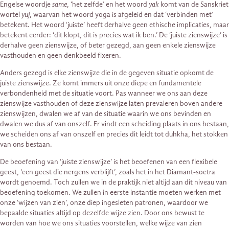
Engelse woordje
same
, ‘het zelfde’ en het woord
yak
komt van de Sanskriet
wortel
yuj
, waarvan het woord yoga is afgeleid en dat ‘verbinden met’
betekent. Het woord ‘juiste’ heeft derhalve geen ethische implicaties, maar
betekent eerder: ‘dit klopt, dit is precies wat ik ben.’ De ‘juiste zienswijze’ is
derhalve geen zienswijze, of beter gezegd, aan geen enkele zienswijze
vasthouden en geen denkbeeld fixeren.
Anders gezegd is elke zienswijze die in de gegeven situatie opkomt de
juiste zienswijze. Ze komt immers uit onze diepe en fundamentele
verbondenheid met de situatie voort. Pas wanneer we ons aan deze
zienswijze vasthouden of deze zienswijze laten prevaleren boven andere
zienswijzen, dwalen we af van de situatie waarin we ons bevinden en
dwalen we dus af van onszelf. Er vindt een scheiding plaats in ons bestaan,
we scheiden ons af van onszelf en precies dit leidt tot duhkha, het stokken
van ons bestaan.
De beoefening van ‘juiste zienswijze’ is het beoefenen van een flexibele
geest, ‘een geest die nergens verblijft’, zoals het in het Diamant-soetra
wordt genoemd. Toch zullen we in de praktijk niet altijd aan dit niveau van
beoefening toekomen. We zullen in eerste instantie moeten werken met
onze ‘wijzen van zien’, onze diep ingesleten patronen, waardoor we
bepaalde situaties altijd op dezelfde wijze zien. Door ons bewust te
worden van hoe we ons situaties voorstellen, welke wijze van zien