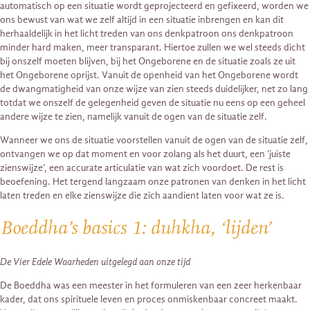
automatisch op een situatie wordt geprojecteerd en gefixeerd, worden we
ons bewust van wat we zelf altijd in een situatie inbrengen en kan dit
herhaaldelijk in het licht treden van ons denkpatroon ons denkpatroon
minder hard maken, meer transparant. Hiertoe zullen we wel steeds dicht
bij onszelf moeten blijven, bij het Ongeborene en de situatie zoals ze uit
het Ongeborene oprijst. Vanuit de openheid van het Ongeborene wordt
de dwangmatigheid van onze wijze van zien steeds duidelijker, net zo lang
totdat we onszelf de gelegenheid geven de situatie nu eens op een geheel
andere wijze te zien, namelijk vanuit de ogen van de situatie zelf.
Wanneer we ons de situatie voorstellen vanuit de ogen van de situatie zelf,
ontvangen we op dat moment en voor zolang als het duurt, een ‘juiste
zienswijze’, een accurate articulatie van wat zich voordoet. De rest is
beoefening. Het tergend langzaam onze patronen van denken in het licht
laten treden en elke zienswijze die zich aandient laten voor wat ze is.
Boeddha’s basics 1: duhkha, ‘lijden’
De Vier Edele Waarheden uitgelegd aan onze tijd
De Boeddha was een meester in het formuleren van een zeer herkenbaar
kader, dat ons spirituele leven en proces onmiskenbaar concreet maakt.