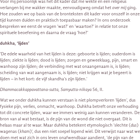
Voor mij persoonlijk was het dit kader dat me wekte en een religieus
verlangen bij me wakker maakte, eenvoudigweg omdat het
over mij
ging.
Hoe zouden we op basis van de bronteksten dit kader voor onszelf in onze
tijd kunnen duiden en praktisch toepasbaar maken? In ons onderzoek
bespreken we eerst de vragen ‘wat?’ en ‘waartoe?’ in relatie tot onze
spirituele beoefening en daarna de vraag ‘hoe?’
duhkha, ‘lijden’
‘De edele waarheid van het lijden is deze: geboorte is lijden; ouderdom is
lijden; ziekte is lijden; dood is lijden; zorgen en geweeklaag, pijn, smart en
wanhoop zijn lijden; de verbinding met wat onaangenaam is, is lijden;
scheiding van wat aangenaam is, is lijden; niet krijgen wat je begeert is
lijden – in het kort: de vijf skandha’s zijn lijden.’
Dhammacakkappavattana-sutta, Samyutta-nikaya
56, II.
Wat we onder duhkha kunnen verstaan is niet plompverloren ‘lijden’, dus
fysieke pijn, verlies, onmacht, wanhoop. Duhkha betreft onze verhouding
tot dit concrete lijden, waar we immers weinig aan kunnen veranderen. De
bron van al wat bestaat, is de pijn van de wond die niet overgaat. Dit is
helaas maar al te waar. Maar duhkha betekent etymologisch ‘slechte (
dus
)
wagenas (
kham
)’, dus een niet soepel lopend wiel. Dit verwijst naar wat we
doen met wat zich in ons leven onafwendbaar aandient, ‘de pijn van de